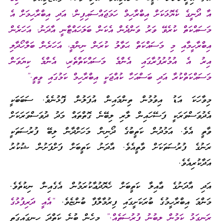
އާ ދޯނީގެ ކެޔޮޅަކަށް އިބްރާހިމް ހަމަޖައްސައިފިން. އަދި އިބްރާހިމަށް އެ
މަސައްކަތް ކުރެވޭ ވަރު ވަންދެން އެކަން ބަލަހައްޓާނީ އާދަނު. އަހަރެން
އިބްރާހީމާއި މި މަސައްކަތް ޙަވާލު ކުރަން ނިންމީ، އަހަރެން ބަލާހޯދާލި
އިރު އެ އުމުރުފުރާގައި އެންމެ މަސައްކަތްތެރި، އެންމެ ކިޔަވަން
މަސައްކަތްކުރާ އަދި ބަސްއަހާ ކުއްޖަކީ އިބްރާހިމް ކަމުގައި ވީތީ.”
މިވާހަކަ އަޑު އިވުމުން ތިންމައިން އުފަލުން ފޮޅުނެވެ. ސަބަބަކީ
އެދުވަސްވަރަކީ ފަސޭހައިން ލާރި ލިބޭނެ ގޮތްތައް މަދު ދުވަސްވަރަކަށް
ވާތީ އެވެ. އަމުދުން ކަތީބުގެ ދޯނިން މަހަށްދާން ލިބޭ ފުރުސަތަކީ
ރަނުގެ ފުރުސަތަކަށް ވާތީއެވެ. އާދަނު ކަތީބަށް ފަށްފަށުން ޝުކުރު
އަދާކުރިއެވެ.
އަދި އާދަނުގެ ޢާއިލާ ކަތީބަށް ހެޔޮދުޢާކުރަމުން އެގެއިން ނިކުތެވެ.
މަންމަ އިބްރާހީމުގެ ބުރަކަށީގައި ފިރުމާލާފާ ބުންޏެވެ.
“އެއީ ދަރިފުޅުގެ
ރަނގަޅު ކަމުން ލިބުނު ފުރުސަތެއް.”
މިހެން ބުނެ ކަތްދަ ހިނގައިގަތީ