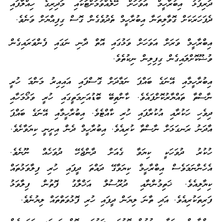
ދަރިފުޅު އިބުރާހީމް އަވަހަށް ހޭލެއްވުމަށްޓަކައި މަދިރިގެ ހިއްލާފައި
ދެފަހަރަކަށް ގޮވާލިތަނާ އިބުރާހީމް ތެދުވެގެން ގޮސް ގިފިއްޔަށް ވަނެވެ.
އިބްރާހީމް ވަރަށް އަވަހަށް ވަޅުގައި އޮތް ދާނި ނަގައި ފެންވަރައިގެން
ވުޟޫކޮށްލައިގެން ގިފިލިން ނިކުތެވެ.
އިބުރާހީމާއި އޭނަގެ ބައްޕަ ނަމާދަށް ގޮސްފައި އައިއިރު މަންމަ ހުރީ
ނާސްތާ ތައްޔާރުކޮށްފައެވެ. ކާންތިބޭ ބޮޑުއަށިމަތީގައި ހުރީ ވަޅޯމަހާއި
ދިވެހި ހަކުރާއި އުކުރާފައި ހުރި ކާއްޓެވެ. އިބުރާހީމާއި އޭނަގެ ބައްޕަ
އާދަނު ރަނގަޅަށް ނާސްތާ ކުރިއެވެ. އިބުރާހީމް ދެން އިށީނީ ކިޔަވާށެވެ.
ހުކުރު ދުވަހަކީ ކިޔަވާ ގެއަށް ދާންޖެހޭ ދުވަހެއް ނޫނެވެ.
އެހެންނަމަވެސް އިބްރާހީމް ކިޔަވާގޭ ދައްތަ ދީފައި ހުރި ފިލާވަޅުތައް
ކިޔާލިއެވެ. ޚަތިމުންނާއި ދުރޫސުލް އަޚްލާގު ފޮތުން ފިލާވަޅު
ފަރިތަކުރިއެވެ. އަދި ތާނަ ލިޔަން ދީފައި ހުރި ފޮޅުވަތްތައް ލިޔުނެވެ.