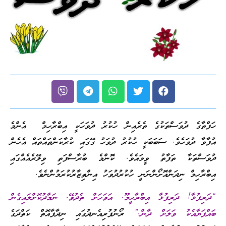
ހަފްތާގެ ދުވަސްތަކުގެ ތެރެއިން ހުކުރު ދުވަހަކީ އިބްރާހިމް އެންމެ
އުފާވާ ދުވަހެވެ. ސަބަބަކީ ހުކުރު ދުވަހު ގޭގައި ކުރާކަންތައްތައް އެހެން
ދުވަސްތަކާ ތަފާތު ވީމައެވެ. ކޮންމެ ބުރާސްފަތި ވިލޭރެއެއްގައި
އިބްރާހިމް ނިދަންއޮށޯންނަނީ ހުކުރުދުވަހު އިންތިޒާރުކުރަމުންނެވެ.
“ދަރިފުޅާ! ދަރިފުޅާ އިބްރާހީމޫ. އަވަހަށް ތެދުވޭ. ނަމާދުކޮށްލައިގެން
ބައްޕަޔާއެކު ވަލަށް ދާން.”
ރޯނުފުރިއެނދުގައި ނިދާފާއޮތް ކަތްދަގެ