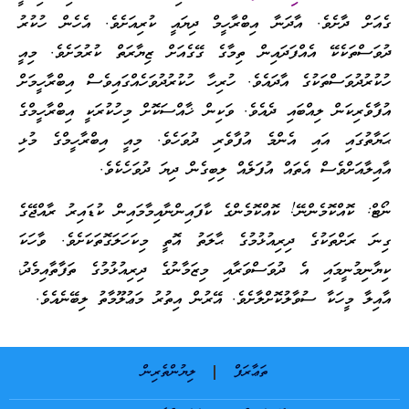
ގެއަށް ދާށެވެ. އާދަނާ އިބްރާހީމް ދިޔައީ ކުރިއަށެވެ. އެހެން ހުކުރު
ދުވަސްތަކެކޭ އެއްފަދައިން ތިމާގެ ގޭގެއަށް ޒިޔާރަތް ކުރުމަށެވެ. މިއީ
ހުކުރުދުވަސްތަކުގެ އާދައެވެ. ހުރިހާ ހުކުރުދުވަހެއްގައިވެސް އިބްރާހީމަށް
އުފާވެރިކަން ލިއްބައި ދެއެވެ. ވަކިން ޚާއްސަކޮށް މިހުކުރަކީ އިބްރާހީމްގެ
ޙަޔާތުގައި އައި އެންމެ އުފާވެރި ދުވަހެވެ. މިއީ އިބްރާހީމްގެ މުޅި
އާއިލާއަށްވެސް އެތައް އުފަލެއް ލިބިގެން ދިޔަ ދުވަހެކެވެ.
ނޯޓް: ކޮއްކޮމެންނޭ! ކޮއްކޮމެންގެ ކާފައިންނާއިމާމައިން ކުޑައިރު ރާއްޖޭގެ
ގިނަ ރަށްތަކުގެ ދިރިއުޅުމުގެ ޙާލަތު އޮތީ މިކަހަލަގޮތަކަށެވެ. ވާހަކަ
ކިޔާނިމުނީމައި އެ ދުވަސްވަރާއި މިޒަމާނުގެ ދިރިއުޅުމުގެ ތަފާތާއިމެދު،
އާއިލާ މީހަކާ ސުވާލުކޮށްލާށެވެ. އޭރުން އިތުރު މަޢުލޫމާތު ލިބޭނެއެވެ.
ތަޢާރަފް
ލިޔުންތެރިން