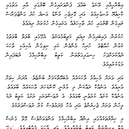
އިބްރާހީމާއި އޭނަގެ ބައްޕަ ފެންވަރައިގެން ބޮލުގައި އާއި އަތުގައި
ކާށިތެޔޮ އުނގުޅިއެވެ. އަދި ގޮޅިޖެހި މުންޑު އަނދެ ހުދު ގަންޖުފަރާސް
ލައިގެން ބޮލުގައި ހުދު ތާކިހަލެއް އަޅައިގެން ހުކުރަށް ދިޔައެވެ.
ހުކުރުން ފައިބައިގެން ދިޔައީ ކަތީބުގެއަށެވެ. އެގޭގައި ބާވަތް ބާވަތުގެ
ކެއުން ހުއްޓެވެ. ހުރިހާ އެންމެން ކައި ނިމިގެން އެކިއެކި ވާހަކަ
ދެއްކުމަށްފަހު ހިނގައިގަތްތަނާ ކަތީބު އިބްރާހިމްގެ ދެބަފައިން
މަޑުކުރުވިއެވެ.
އަދި ވަރަށް މުހިއްމު ވާހަކައެއް އެބައޮތްކަމަށް ބުންޏެވެ. އާދަނު ހިތަށް
އެރިއެވެ. އަނެއްކާ ދައްކަން މި އުޅެނީ ކޮންކަހަލަ ވާހަކައެއް ބާވައެވެ.
އަނެއްކާ ކުށެއް ކުރެވުނީ ބާވައެވެ. އެ ދުވަސްވަރަކީ ރަށުގެ ކަތީބު ދެކެ
މީހުން ވަރަށް ޖެހިލުންވެ އަދި އެހާ ޤަދަރުވެސް ކުރާ ދުވަސްވަރެކެވެ.
މި ޚިޔާލުތަކެއްގައި އިންދާ އިބްރާހިމްގެ މަންމައަށްވެސް ގޮވާ ގެނެސް
އެތާ އިށީންނަން ކަތީބު ބުނުއްވިއެވެ. އަދި ވާހަކަ ފެއްޓެވިއެވެ.
“މިގޭ