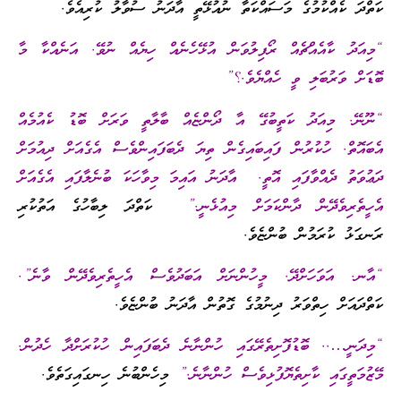
ކަތްދަ ކެއްކުމުގެ މަސައްކަތާ ނުއުޅޭތީ އާދަނު ސުވާލު ކުރިއެވެ.
“މިއަދު ކާއެއްޗެއް ރޯފިލުވަން އުޅޭހެނެއް ހިޔެއް ނުވޭ. އަނެއްކާ މާ
ބޮޑަށް ވަރުބަލި ވީ ހެއްޔެވެ.؟”
“ނޫނޭ. މިއަދު ކަތީބުގޭ އާ ދޯންޏެއް ބާލާތީ ވަރަށް ބޮޑު ކެއުމެއް
އެބައޮތް. ހުކުރުން ފައިބައިގެން ތިޔަ ދެބަފައިންވެސް އެގެއަށް ދިއުމަށް
ދަޢުވަތު ދެއްވާފައި އޮތީ. އާދަނު އައިމަ މިވާހަކަ ބުނެލާފައި އެގެއަށް
އެހީތެރިވެދޭން ދާންކަމަށް މިއުޅެނީ.”
ކަތްދަ ލިބާހުގެ އަތުކުރި
ރަނގަޅު ކުރަމުން ބުންޏެވެ.
“އާނ. އަވަހަށްދޭ. މީހުންނަށް އަބަދުވެސް އެހީތެރިވެދޭން ވާނެ”.
ކަތްދައަށް ހިތްވަރު ދިނުމުގެ ގޮތުން އާދަނު ބުންޏެވެ.
“މިދަނީ….. ބޮޑުފޮށިތެރޭގައި ހުންނާނެ ދެބަފައިން ހުކުރަށްދާ ހެދުން.
މޭޒުމަތީގައި ކާށިތެޔޮފުޅިވެސް ހުންނާނެ.”
މިހެންބުނެ ހިނގައިގަތެވެ.