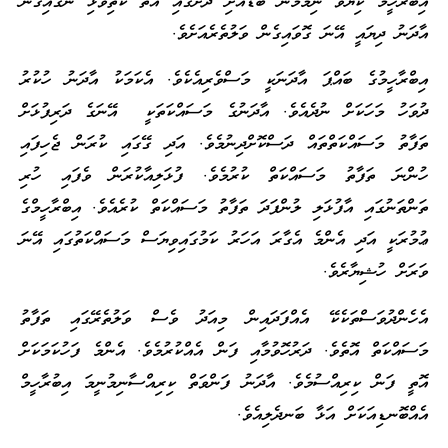
އިބްރާހީމް ކިޔަވާ ނިމުމުން ބޮޑުއަށި ދަށުގައި އޮތް ކަތިވަޅި ނަގައިގެން
އާދަނު ދިޔައީ އޭނަ ގޮވައިގެން ވަލުތެރެއަށެވެ.
އިބްރާހީމުގެ ބައްޕަ އާދަނަކީ މަސްވެރިއެކެވެ. އެކަމަކު އާދަނު ހުކުރު
ދުވަހު މަހަކަށް ނުދެއެވެ. އާދަނުގެ މަސައްކަތަކީ އޭނަގެ ދަރިފުޅަށް
ތަފާތު މަސައްކަތްތައް ދަސްކޮށްދިނުމެވެ. އަދި ގޭގައި ކުރަން ޖެހިފައި
ހުންނަ ތަފާތު މަސައްކަތް ކުރުމެވެ. ފުޅަލިއާކުރަން ވެފައި ހުރި
ތަންތަނުގައި އާފުޅަލި ލުންފަދަ ތަފާތު މަސައްކަތް ކުރެއެވެ. އިބްރާހީމްގެ
ޢުމުރަކީ އަދި އެންމެ އެގާރަ އަހަރު ކަމުގައިވިޔަސް މަސައްކަތުގައި އޭނަ
ވަރަށް ހުޝިޔާރެވެ.
އެހެންދުވަސްތަކެކޭ އެއްފަދައިން މިއަދު ވެސް ވަލުތެރޭގައި ތަފާތު
މަސައްކަތް އޮތެވެ. ދަރުހޮވުމާއި ފަން އެއްކުރުމެވެ. އެންމެ ފަހުކަމަކަށް
އޮތީ ފަން ކިރިއްސުމެވެ. އާދަނު ފަންވަތް ކިރިއްސާނިމުނީމަ އިބުރާހީމް
އެއްބޮނޑިއަކަށް އަޅާ ބަނދެލިއެވެ.