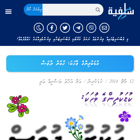
އިތުރަށް ހޯދާ
މި ވެބްސައިޓުގައިވާ ލިޔުންތައް ނަކަލު ކުރާނަމަ މި ވެބްސައިޓަށާއި ލިޔުންތެރިއާއަށް ހަވާލާދެއްވާ!
ކުޑަކުދިންގެ ވާހަކަ: ހުކުރު ދުވަސް
12 މާޗް 2014
/
ކުޑަކުދިން
/
އަލް އުޚްތު ތަސްނީމް ޢަލީ