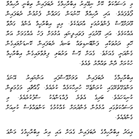
މި މަސައްކަތް ކޮށް ނިމޭއިރު އިބްރާހިމްގެ ދެބަފައިން ތިބެނީ ދާހިއްލާ
ފޯވެފައެވެ. އަދި ދާހިއްލާ ހޫނުކަން ގަދަވާން ފެށުމުން ދެބަފައިން
މޫދަށްގޮސް ފެންވެރުމަކީ އާދައެކެވެ. މިއީ އިބްރާހީމް އެންމެ ގަޔާވާ
އެއްކަމެވެ. އަދި މޫދުގައި ފަތައި،ފީނައި އުޅުމަށް ފަހު އެއްގަމަށް އަރާ
ހޮވި ދަރުތަކާއި ފަންބޮނޑިތައް ބަނދެ ދެބަފައިން ކޮނޑަށްލައިގެން
ގެންދަނީ ގެއަށެވެ. ގެއަށް ގޮސް ވަރުބަލި ފިލުވާލައިގެން އިބްރާހީމް
ހުކުރަށް ދާން ތައްޔާރު ވެއެވެ.
އިބްރާހީމްގެ ދެބަފައިން ވަލަށްގޮސްފައި އަންނައިރު އޭނަގެ
މަންމަގޭތެރޭގައި ކުރަންޖެހޭ ހުރިހާކަމެއް ކުރެއެވެ. ގޯއްޗާއި މަގުމަތީން
ކުނިކަހައެވެ. ބަދިގެ އެތެރެ ފުއްޑަނާއެކު ސާފުކުރެއެވެ. މި
މަސައްކަތުގައި އުޅެމުން މެންދުރަށް ކެއްކުމުގެ ކަންތައްވެސް ކުރިއަށް
ގެންދެއެވެ.
މިއަދު އިބްރާހިމްގެ ދެބަފައިން ގެއަށް އައި އިރު އިބްރާހީމުގެ މަންމަ