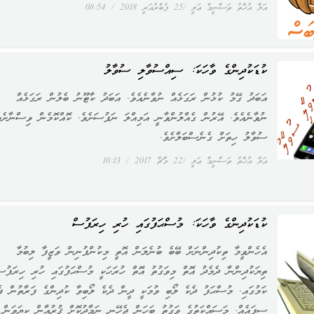
އަލް އުޚްތު ތަސްނީމް ޢަލީ
25 ފެބްރުއަރީ 2018
08:54
ކުޑަކުދިންގެ ވާހަކަ: ސިއްސުވާލި ސުވާލު
އަބަދު ގޭމު ކުޅުން ރަގަޅެއް ނުވާނެއެވެ. އަބަދު ކާޓޫނު ބެލުން ރަގަޅެއް
ނުވާނެއެވެ. އޭރުން ގެއްލުންވާނީ އަމިއްލަ ނަފުސަށެވެ. ކޮއްކޮމެން ވިސްނާށެވ
ސުވާލު ހިތަށް ގެނެސްބަލާށެވެ.
އަލް އުޚްތު ތަސްނީމް ޢަލީ
22 މާޗް 2017
10:13
ކުޑަކުދިންގެ ވާހަކަ: މުސްޙަފުގައި ހުރި ހިރަފުސް
އެހެންވީމާ ތިކުދިންނަށް ބޭބެ ބުނެލަން އޮތީ މިކުންފުނިން ވަޒީފާ ލިބުމާ
ތިޔަކުދިންނާ ދެމެދު އޮތް މިވަގުތު އޮތް ހުރަހަކީ މުސްޙަފުގައި ހުރި ހިރަފުސ
ކަމުގައި. މުސްޙަފު ދެކެ ލޯބި ވުމަކީ ދީން ދެކެ ލޯބިވާ ކުދިންގެ ފަރާތުން ފ
ސިފައެއް. މަސައްކަތުގެ ވަގުތު ބަހަން ޖެހޭނީ ނަމާދުކޮށް ޤުރުއާން ކިޔަވަން