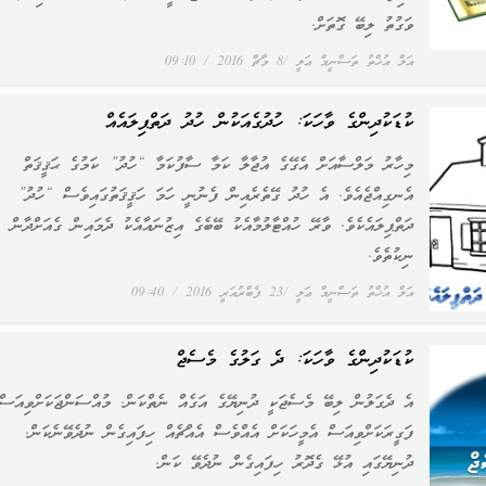
ވަގުތު ލިބޭ ގޮތަށް.
އަލް އުޚްތު ތަސްނީމް ޢަލީ
8 މާޗް 2016
09:10
ކުޑަކުދިންގެ ވާހަކަ: ހުދުގެއަކުން ހުދު ދަތްޕިލައެއް
މިހާރު މަލްސާއަށް އެގޭގެ އުޖާލާ ކަމާ ސާފުކަމާ “ހުދު” ކަމުގެ ޙަޤީޤަތް
އެނގިއްޖެއެވެ. އެ ހުދު ގޭތެރެއިން ފެނުނީ ހަމަ ހަޤީޤަތުގައިވެސް “ހުދު”
ދަތްޕިލައެކެވެ. ވާރޭ ހުއްޓާލުމާއެކު ބޭބެގެ އިޒުނައާއެކު ދެމައިން ގެއަށްދާން
ނިކުތެވެ.
އަލް އުޚްތު ތަސްނީމް ޢަލީ
23 ފެބްރުއަރީ 2016
09:40
ކުޑަކުދިންގެ ވާހަކަ: ދެ ގަލުގެ މެސެޖް
އެ ދެގަލުން ލިބޭ މެސެޖަކީ ދުނިޔޭގެ އަގެއް ނެތްކަން. މުއްސަންޖަކަށްވިއަސް
ފަގީރަކަށްވިއަސް އެމީހަކަށް އެއްވެސް އެއްޗެއް ހިފައިގެން ނުދެވޭނެކަން.
ދުނިޔޭގައި އުޅޭ ގެދޮރު ހިފައިގެން ނުދެވޭ ކަން.