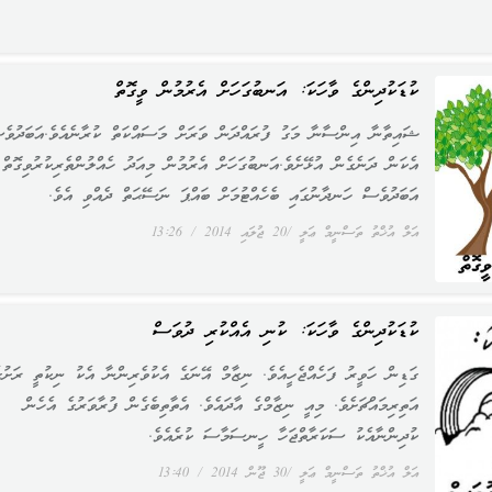
ކުޑަކުދިންގެ ވާހަކަ: އަނބުގަހަށް އެރުމުން ވީގޮތް
ޝައިތާނާ އިންސާނާ މަގު ފުރައްދަން ވަރަށް މަސައްކަތް ކުރާނެއެވެ.އަބަދުވެ
އެކަން ދަނެގެން އުޅޭށެވެ.އަނބުގަހަށް އެރުމުން މިއަދު ހެއްލުންތެރިކުރުވިގޮތް
އަބަދުވެސް ހަނދާނުގައި ބެހެއްޓުމަށް ބައްޕަ ނަސޭޙަތް ދެއްވި އެވެ.
އަލް އުޚްތު ތަސްނީމް ޢަލީ
20 ޖުލައި 2014
13:26
ކުޑަކުދިންގެ ވާހަކަ: ކުނި އެއްކުރި ދުވަސް
ގަޑިން ހަވީރު ފަހެއްޖެހީއެވެ. ނިޒާމް އޭނަގެ އެކުވެރިންނާ އެކު ނިކުތީ ރަށުގ
އަތިރިމައްޗަށެވެ. މިއީ ނިޒާމްގެ އާދައެވެ. އެތާތިބެގެން ފުރާވަރުގެ އެހެން
ކުދިންނާއެކު ސަކަރާތްޖަހާ ހީނސަމާސަ ކުރެއެވެ.
އަލް އުޚްތު ތަސްނީމް ޢަލީ
30 ޖޫން 2014
13:40