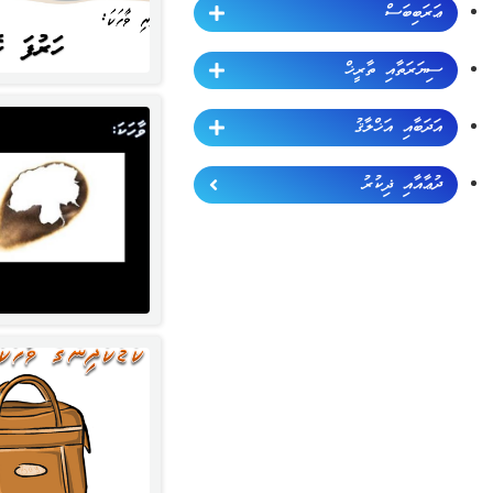
ޢަރަބިބަސް
ސިޔަރަތާއި ތާރީޚް
އަދަބާއި އަޚްލާޤު
ދުޢާއާއި ޛިކުރު