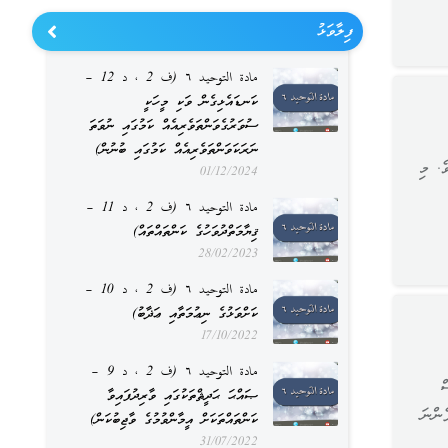
ފިލާވަޅު
مادة التوحيد ٦ (ف 2 ، د 12 –
ކަނޑައެޅިގެން ވަކި މީހަކީ
ސުވަރުގެވަންތަވެރިއެއް ކަމުގައި ނުވަތަ
ނަރަކަވަންތަވެރިއެއް ކަމުގައި ބުނުން)
ެ. މި
01/12/2024
مادة التوحيد ٦ (ف 2 ، د 11 –
ޤިޔާމަތްދުވަހުގެ ކަންތައްތައް)
28/02/2023
مادة التوحيد ٦ (ف 2 ، د 10 –
ކަށްވަޅުގެ ނިޢުމަތާއި ޢަޛާބު)
17/10/2022
مادة التوحيد ٦ (ف 2 ، د 9 –
ް
ޞައްޙަ ޙަދީޘްތަކުގައި ވާރިދުފައިވާ
ެންނަ
ކަންތައްތަކަށް އީމާންވުމުގެ ވާޖިބުކަން)
31/07/2022