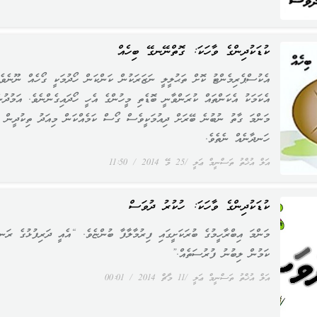
ކުޑަކުދިންގެ ވާހަކަ: ގޮތްނޭނގޭ ބިހެއް
އެކުސްޕެރިމެންޓު ކޮށް ތަޙުލީލީ ނަޒަރަކުން ކަންކަން ހޯދުމަކީ ގޯހެއް ނޫނެވެ.
އެކަމަކު އެކަންތައް ކުރަންވާނީ ބޮޑެތި މީހުންގެ އެހީ ހޯދައިގެންނެވެ. އަމުދުނ
މަންމަ ގާތު ނުބުނެ ބޭރަށް ދިއުމަކީވެސް ގޯސް ކަމެއްކަން މިއަދު ތިކުދީން
ހަނދާނެއް ނެތެވެ.
އަލް އުޚްތު ތަސްނީމް ޢަލީ
25 މޭ 2014
11:50
ކުޑަކުދިންގެ ވާހަކަ: ހުކުރު ދުވަސް
މަންމަ އިބްރާހީމުގެ ބުރަކަށީގައި ފިރުމާލާފާ ބުންޏެވެ. “އެއީ ދަރިފުޅުގެ ރަނ
ކަމުން ލިބުނު ފުރުސަތެއް.”
އަލް އުޚްތު ތަސްނީމް ޢަލީ
11 މާޗް 2014
00:01