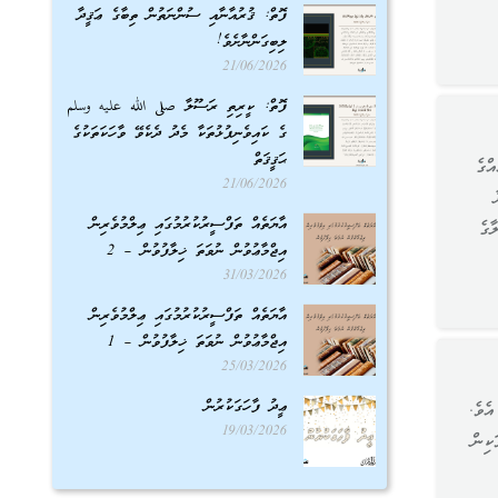
ފޮތް: ޤުރުއާނާއި ސުންނަތުން ތިބާގެ ޢަޤީދާ
ލިބިގަންނާށެވެ!
21/06/2026
ފޮތް: ކީރިތި ރަސޫލާ صلى الله عليه وسلم
ގެ ކައިވެނިފުޅުތަކާ މެދު ދެކެވޭ ވާހަކަތަކުގެ
ޙަޤީޤަތް
ްގެ
21/06/2026
އާޔަތެއް ތަފްސީރުކުރުމުގައި ޢިލްމުވެރިން
ާގެ
އިޖްމާޢުވުން ނުވަތަ ޚިލާފުވުން – 2
31/03/2026
އާޔަތެއް ތަފްސީރުކުރުމުގައި ޢިލްމުވެރިން
އިޖްމާޢުވުން ނުވަތަ ޚިލާފުވުން – 1
25/03/2026
ޢީދު ފާހަގަކުރުން
ެވެ.
19/03/2026
ކިން