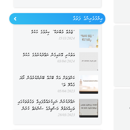
ޢިލްމުވެރިންގެ ފަތުވާ
“ޖުމުޢާ މުބާރަކާ” ކިޔުމުގެ ޙުކުމް
15/11/2024
އަތުކުރި އޮޅައިގެން ނަމާދުކުރުމުގެ ޙުކުމް
03/04/2024
ކަންފަތަށް އަޅާ ބޭހެއް ބޭނުންކުރުމުން ރޯދަ
ގެއްލޭ ތަ؟
05/04/2023
ނަމާދުކުރުން ނަހީކުރައްވާފައިވާ ވަގުތުތަކުގައި
ތަޙިއްޔަތުލް މަސްޖިދުގެ ސުންނަތް ކުރުން
28/03/2023