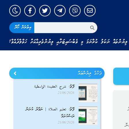
އިތުރަށް ހޯދާ
ލިޔުންތައް ނަކަލު ކުރާނަމަ މި ވެބްސައިޓަށާއި ލިޔުންތެރިއާއަށް ހަވާލާދެއްވާ!
ފަހުގެ ލިޔުންތައް
ފޮތް: شرح العقيدة الواسطية
21/06/2026
ފޮތް: تعليم الصلاة | ނަމާދު ކުރަން
ދަސްކުރަމާ
21/06/2026
ެހެން