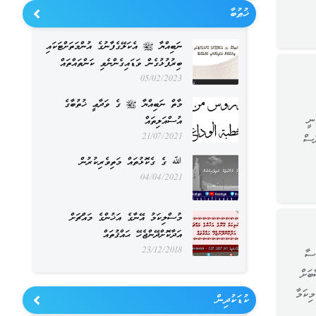
ޚުޠުބާ
ނަބިއްޔާ ﷺ އެކަލޭގެފާނުގެ އުންމަތަށްޓަކައި
ބިރުފުޅުގެން ވަޑައިގެންނެވި ކަންތައްތައް
05/02/2023
މާތް ނަބިއްޔާ ﷺ ގެ ވަދާޢީ ޚުތުބާގެ
ނީ
އުސްއަލިތައް
21/07/2021
ެސް
ﷲ ގެ ގެކޮޅުތައް މަތިވެރިކުރުން
04/04/2021
މުސްލިކަމު އޭނާގެ އަޚުންގެ މައްޗަށް
އަދާކޮށްދޭންޖެހޭ ޙައްޤުތައް
23/12/2018
ސާ
ބަށް
ިކަމާ
ކުޑަކުދިން