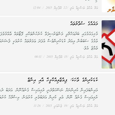
އަލް އުޚްތު ތަސްނީމް ޢަލީ
22 އޭޕްރިލް 2015
12:04
މައެއްގެ ސުވާލުތައް
މުޅިގައުމުގައި ބަދުއަޚްލާގީ މަންޒަރުސިފަވާ ކުރެހުންތަކާއި ފޮޓޯތައް ޢާއްމުވެފައ
ވުމުގެ ސަބަބުން މިއަދު ކުޑަކުދިންވެސް އެފަދަ ޢަމަލުތައް ކުރުމަކީ ފެޝަނަކަ
ވެއްޖެ އެވެ.
އަލް އުޚްތު ތަސްނީމް ޢަލީ
15 އޭޕްރިލް 2015
00:11
ކުޑަކުދިންގެ ވާހަކަ: ޕިއްޒާވިއްކާމީހާ އާއި އިނާޒް
މައިންބަފައިން ކުދިންނަށް ނަސޭޙަތްދެނީ ރުޅިއައިސް ގެނެއްނޫން. އަދަބު ދެނ
ރުޅިއައިސް ގެނެއް ނޫން. އެއީ ކުދިން އަދަބުވެރި ކުރުވަން. އިސްލާޙް ކުރުވަ
އަލް އުޚްތު ތަސްނީމް ޢަލީ
19 ޖެނުއަރީ 2015
11:26