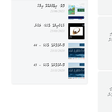
ފޮތް: ރިޒްޤުދެއްވާ އިލާހު
21/06/2021
ކުޑަކުދިންގެ ވާހަކަ: ލަކުނު
25/03/2021
ި
ށް
މޫސާގެފާނުގެ ވާހަކަ – 44
23/11/2020
މޫސާގެފާނުގެ ވާހަކަ – 43
21/11/2020
ީ
ން.