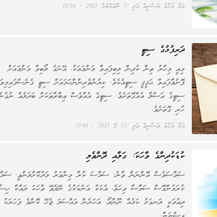
އަލް އުޚްތު ތަސްނީމް ޢަލީ
7 ނޮވެމްބަރު 2015
13:54
ދަރިފުޅުގެ ސިޓީ
މިއީ މިހާރު ތިން ކުދިން ލިބިފައިވާ މަންމައަކު، އޭނަގެ ލޯބިވާ މަންމައަށް
ފޮނުވާފައިވާ ޙަޤީޤީ ސިޓީއެކެވެ. ކިޔުންތެރިންނާހަމައަށް ސިޓީ ގެނެސްފައިމިވަ
ސިޓީގެ އަސްލާ އެއްގޮތަށެވެ. ސިޓީގެ އެއްވެސް ޢިބާރާތަކަށް ބަދަލެއް ނުގެނ
ހުރި ގޮތަށެވެ.
އަލް އުޚްތު ތަސްނީމް ޢަލީ
12 މޭ 2015
15:01
ކުޑަކުދިންގެ ވާހަކަ: ގަލާއި ދޮންވެލި
ސަމާސަވެސް އޮންނަން ވާނެ. ސަމާސަ ކުރާ މިންވަރު މަދުކޮށްލަންވީ. ސަމާ
ކުރަމުންގޮސް ސަމާސާ ވިހަވެ، އެކަކު އަނެކަކުގެ ނޭދެވޭ ވާހަކަ ދައްކާ ހިސާ
ދިއުމަކީ ރަނގަޅު ކަމެއް ނޫންދޯ. އަހަރެން މައްސަލަ ޖެހޭ ކޮންމެ ފަހަރަކު މ
ވިސްނަން.