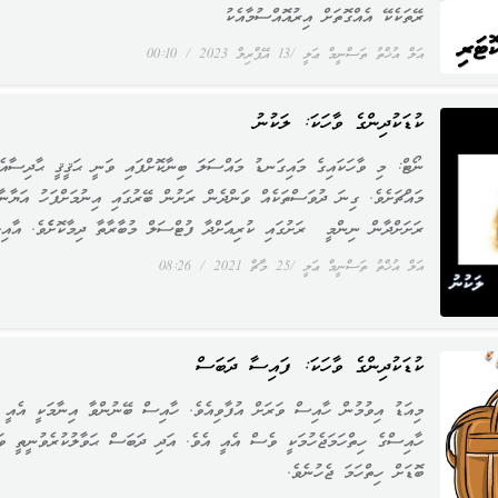
ރޭތަކެކޭ އެއްގޮތަށް އިރުއޮއްސުމާއެކު
އަލް އުޚްތު ތަސްނީމް ޢަލީ
13 އޭޕްރިލް 2023
00:10
ކުޑަކުދިންގެ ވާހަކަ: ލަކުނު
ނޯޓް: މި ވާހަކައިގެ މައިގަނޑު މައްސަލަ ބިނާކޮށްފައި ވަނީ ޙަޤީޤީ ޙާދިސާއެއ
މައްޗަށެވެ. ގިނަ ދުވަސްތަކެއް ވަންދެން ރަށުން ބޭރުގައި އިނުމަށްފަހު އަޔާނާ
ރަށަށްދާން ނިންމީ ރަށުގައި ކުރިއަަށްދާ ފުޓްސަލް މުބާރާތާ ދިމާކޮށެެވެ. އާއިލ
އަލް އުޚްތު ތަސްނީމް ޢަލީ
25 މާޗް 2021
08:26
ކުޑަކުދިންގެ ވާހަކަ: ފައިސާ ދަބަސް
މިއަޑު އިވުމުން ހާއިސް ވަރަށް އުފާވިއެވެ. ހާއިސް ބޭނުންވާ އިނާމަކީ އެއީ އ
ހާއިސްގެ ހިތްހަމަޖެހުމަކީ ވެސް އެއީ އެވެ. އަދި ދަބަސް ޙަވާލުކުރެވުނީތީ ވަ
ބޮޑަށް ހިތްހަމަ ޖެހުނެވެ.