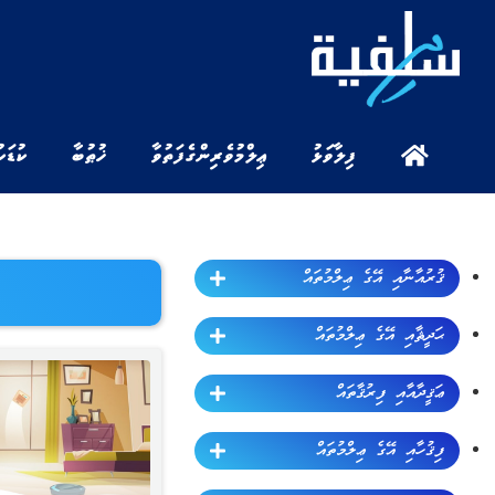
ފިލާވަޅު
ޢިލްމުވެރިންގެ ފަތުވާ
ޚުޠުބާ
ކުޑަކ
ޤުރުއާނާއި އޭގެ ޢިލްމުތައް
ޙަދީޘާއި އޭގެ ޢިލްމުތައް
ޢަޤީދާއާއި ފިރުޤާތައް
ފިޤުހާއި އޭގެ ޢިލްމުތައް