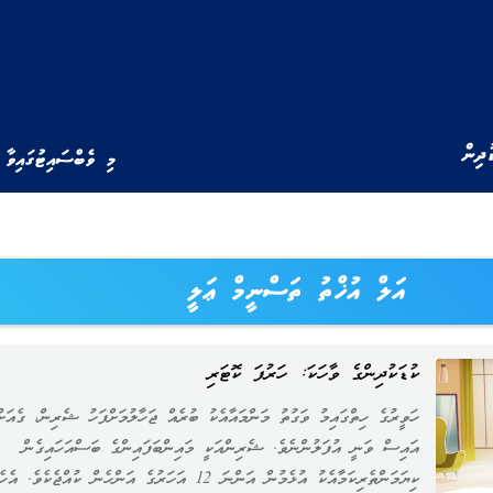
ުދިން
މި ވެބްސައިޓުގައިވާ 
އަލް އުޚްތު ތަސްނީމް ޢަލީ
ކުޑަކުދިންގެ ވާހަކަ: ހަރުފަ ކޮޓަރި
ހަވީރުގެ ހިތްގައިމު ވަގުތު މަންމައާއެކު ބުރެއް ޖަހާލުމަށްފަހު ޝެރިން، ގެއަށް
އައިސް ވަނީ އުފަލުންނެވެ. ޝެރިންއަކީ މައިންބަފައިންގެ ބަސްއަހައިގެން
ކިޔަމަންތެރިކަމާއެކު އުޅެމުން އަންނަ 12 އަހަރުގެ އަންހެން ކުއްޖެކެވެ. އ