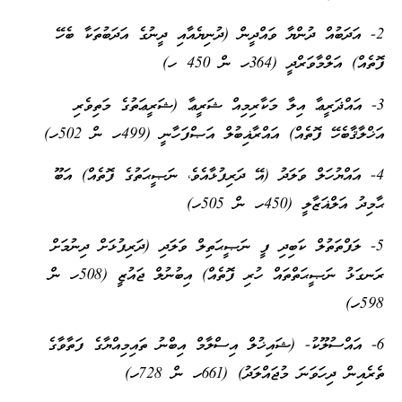
2- އަދަބުއް ދުންޔާ ވައްދީން (ދުނިޔެއާއި ދީނުގެ އަދަބުތަކާ ބެހޭ
ފޮތެއް) އަލްމާވަރްދީ (364ހ ން 450 ހ)
3- އައްޛަރީޢާ އިލާ މަކާރިމިއް ޝަރީޢާ (ޝަރީޢަތުގެ މަތިވެރި
އަޚްލާޤާބެހޭ ފޮތެއް) އައްރާޣިބުލް އަޞްފަހާނީ (499ހ ން 502ހ)
4- އައްޔުހަލް ވަލަދު (އޭ ދަރިފުޅާއެވެ، ނަޞީޙަތުގެ ފޮތެއް) އަބޫ
ޙާމިދު އަލްޣަޒާލީ (450ހ ން 505ހ)
5- ލަފްތަތުލް ކަބިދި ފީ ނަޞީޙަތިލް ވަލަދި (ދަރިފުޅަށް ދިނުމަށް
ރަނގަޅު ނަޞީޙަތްތައް ހުރި ފޮތެއް) އިބުނުލް ޖައުޒީ (508ހ ން
598ހ)
6- އައްސުލޫކު- (ޝައިޚުލް އިސްލާމް އިބްނު ތައިމިއްޔާގެ ފަތާވާގެ
ތެރެއިން ދިހަވަނަ މުޖައްލަދު) (661ހ ން 728ހ)