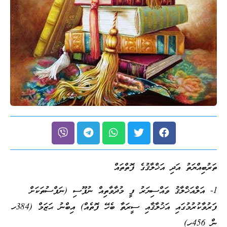
ތަރުބިއްޔަތު އަދި އަޚްލާޤުގެ ފޮތްތައް
1- އަލްއަޚްލާޤު ވައްސިޔަރު ފީ މުދާވާތިއް ނުފޫސި (ނަފްސުތަކަށް
ފަރުވާކުރުމުގައި އަޚުލާޤާއި ސީރަތާ ބެހޭ ފޮތެއް) އިބްނު ޙަޒަމް (384ހ
ން 456ހ)