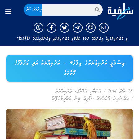
އިތުރަށް ހޯދާ
މި ވެބްސައިޓުގައިވާ ލިޔުންތައް ނަކަލު ކުރާނަމަ މި ވެބްސައިޓަށާއި ލިޔުންތެރިއާއަށް ހަވާލާދެއްވާ!
އިސްލާމީ ތަރުބިއްޔަތުގެ ޢިލްމު4 – ތަރުބިއްޔަތު އަދި އަޚްލާޤުގެ
ފޮތްތައް
28 މާޗް 2014
/
އަދަބާއި އަޚްލާޤު
,
ތަރުބިއްޔަތު
/
އައްޝައިޚު މުޙައްމަދު ޝާފިޢު ބިން ޢަބްދިލްޣަފޫރު