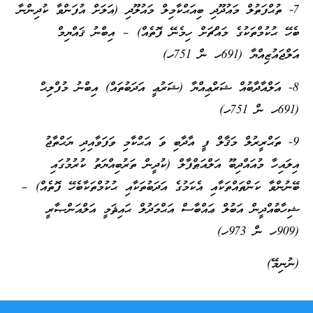
7- ތުޙްފަތުލް މައުދޫދި ބިއަޙްކާމިލް މައުލޫދި (އަލަށް އުފަންވާ ކުދިންނާ
ބެހޭ ޙުކުމްތަކުގެ މައްޗަށް ހިމެނޭ ފޮތެއް) – އިބްނު ޤައްޔިމް
އަލްޖައުޒިއްޔާ (691ހ ން 751ހ)
8- އަލްއާދާބުއް ޝަރްޢިއްޔާ (ޝަރުޢީ އަދަބުތައް) އިބްނު މުފްލިޙް
(691ހ ން 751ހ)
9- ތަޙްރީރުލް މަޤާލް ފީ އާދާބި ވަ އަޙްކާމި ވަފަވާއިދި ޔަޙްތާޖު
އިލައިހާ މުއައްދިބޫ އަލްއަޠްފާލް (ކުދީން ތަރުބިއްޔަތު ކުރުމުގައި
ބޭނުންވާ ކަންތައްތަކާއި އެކަމުގެ އަދަބުތަކާއި ޙުކުމްތަކާބެހޭ ފޮތެއް) –
ޝިހާބުއްދީން އަބުލް ޢައްބާސް އަޙްމަދުލް ޙައިޘަމީ އަލްއަންޞާރީ
(909ހ ން 973ހ)
(ނުނިމޭ)