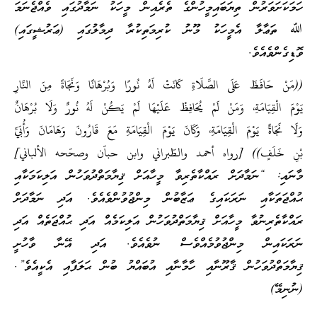
ހަމަކަށަވަރުން ތިޔަބައިމީހުންގެ ތެރެއިން މީހަކު ނަމާދުގައި ވެއްޖެނަމަ
ﷲ ތަޢާލާ އެމީހަކު މޫނު ކުރިމަތިކުރާ ދިމާލުގައި (ޢަރުޝީގައި)
ވޮޑިގެންވެއެވެ.
((مَنْ حَافَظَ عَلَى الصَّلَاةِ كَانَتْ لَهُ نُورًا وَبُرْهَانًا وَنَجَاةً مِنَ النَّارِ
يَوْمَ الْقِيَامَةِ، وَمَنْ لَمْ يُحَافِظْ عَلَيْهَا لَمْ يَكُنْ لَهُ نُورٌ وَلَا بُرْهَانٌ
وَلَا نَجَاةٌ يَوْمَ الْقِيَامَةِ، وَكَانَ يَوْمَ الْقِيَامَةِ مَعَ قَارُونَ وَهَامَانَ وَأُبَيِّ
بْنِ خَلَفٍ)) [رواه أحمد والطّبراني وابن حباّن وصحّحه الألباني]
މާނައި: “ނަމާދަށް ރައްކާތެރިވާ މީހާއަށް ޤިޔާމަތްދުވަހުން އަލިކަމަކާއި
ޙުއްޖަތަކާއި ނަރަކައިގެ ޢަޒާބުން މިންޖުވުންވެއެވެ. އަދި ނަމާދަށް
ރައްކާތެރިނުވާ މީހާއަށް ޤިޔާމަތްދުވަހުން އަލިކަމެއް އަދި ޙުއްޖަތެއް އަދި
ނަރަކައިން މިންޖުވުމެއްވެސް ނުވެއެވެ. އަދި އޭނާ ވާހުށީ
ޤިޔާމަތްދުވަހުން ޤާރޫނާއި ހާމާނާއި އުބައްޔު ބުން ޙަލަފާއި އެކީއެވެ”.
(ނުނިމޭ)