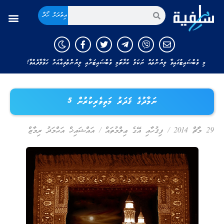
އިތުރަށް ހޯދާ
މި ވެބްސައިޓުގައިވާ ލިޔުންތައް ނަކަލު ކުރާނަމަ މި ވެބްސައިޓަށާއި ލިޔުންތެރިއާއަށް ހަވާލާދެއްވާ!
ނަމާދުގެ ޤަދަރު މަތިވެރިކުރުން 5
29 މާޗް 2014
/
ފިޤުހާއި އޭގެ ޢިލްމުތައް
/
އައްޝައިޚް އަޙްމަދު ރިމާޒް