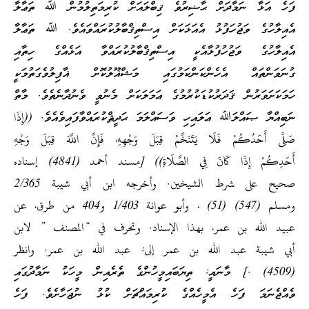
ފަހެ އަޅާ ނަމާދަށް ޙާޟިރުވެ ޤިބްލައަށް ކުރިމަތިލުމުން ﷲ ތަޢާލާ
އެއިލާހުގެ ވަޖުހަފުޅު އެއަޅަކަށް އިސްތިޤްބާލުކުރައްވައެވެ. ﷲ ތަޢާލާ
އެއިލާހުގެ ވަޖުހުފުޅާއެކީ އިސްތިޤްބާލުކުރައްވާ އަޅެއްގެ ހިތާއި
ގުނަވަންތައް އެހެންކަންކަމުގައި މަޝްޣޫލުކޮށް ޣާފިލުވެގަތުމަކީ
ހަމަކަށަވަރުން ޤަދަރުކުޑަކުރުމުގެ ޢަމަލަކަށް މެނުވީ ވެނުދާނެތެވެ. މާތް
ނަބިއްޔާ ޞައްލަﷲ ޢަލައިހި ވަސައްލަމަ ޙަދީޘްކުރައްވާފައިވެއެވެ. ((إِذَا
صَلَّى أَحَدُكُمْ فَلَا يَتَنَخَّمْ قِبَلَ وَجْهِهِ، فَإِنَّ اللَّهَ قِبَلَ وَجْهِ
أَحَدِكُمْ إِذَا كَانَ فِي الصَّلَاةِ)) [مسند أحمد (4841) إسناده
صحيح على شرط الشيخين. وأخرجه ابن أبي شيبة 2/365
ومسلم (547) (51) ، وأبو عوانة 1/403 و404 من طرق، عن
عبيد الله بن عمر، بهذا الإسناد. وتحرف في “المصنف ” لابن
أبي شيبة عبد الله بن عمر إلى: عبد الله بن عمر. وانظر
(4509) .] މާނައީ: ތިޔަބައިމީހުންގެ ތެރެއިން މީހަކު ނަމާދުގައި
ވެއްޖެނަމަ ފަހެ އެމީހެއްގެ ކުރިމައްޗަށް ކުޅު ނުޖަހާށެވެ. ފަހެ