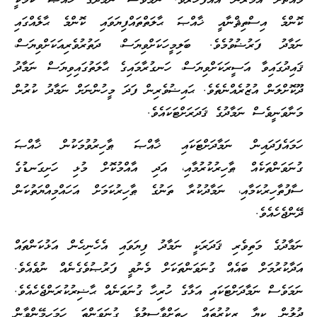
މައްޗަށް އުމުރުން އެއްފަހަރެވެ. ނަމަވެސް ނަމާދުގެ ޚާއްޞަ ކަމަކީ
ކޮންމެ އިސްތިޘްނާއީ ޚާއްޞަ ޙާލަތްތައްފިޔަވައި ކޮންމެ ޙާލެއްގައި
ނަމާދު ފަރުޟުވުމެވެ. ބަލިމީހަކަށްވިޔަސް، ދަތުރުވެރިއަކަށްވިޔަސް،
ޤައިދުގައިވާ އަސީރަކަށްވިޔަސް، ހަނގުރާމައިގެ ޙާލަތުގައިވިޔަސް ނަމާދު
ދޫކޮށްލަން އުޒުރެއްނެތެވެ. ޙައިޟުވެރިން ފަދަ މީހުންނަށް ނަމާދު ކުރުން
މަނާވަނީވެސް ނަމާދުގެ ޤަދަރަށްޓަކައެވެ.
ހަމައެފަދައިން ނަމާދަށްޓަކައި ޚާއްޞަ ޠާހިރުވުމަކުން ޚާއްޞަ
ގުނަވަންތަކެއް ޠާހިރުކުރުމާއި، އަދި އާއްމުކޮށް މުޅި ހަށިގަނޑުގެ
ސާފުތާހިރުކަމާއި، ނަމާދުކުރާ ތަނުގެ ޠާހިރުކަމަށް އަހައްމިއްޔަތުކަން
ދޭންޖެހެއެވެ.
ނަމާދުގެ މަތިވެރި ޤަދަރަކީ ނަމާދު ފިޔަވައި އެހެނިހެން އަޅުކަންތައް
އަދާކުރުމަށް ބައެއް ގުނަވަންތަކަށް މެނުވީ ފަރުޞުވެގެނެއް ނުވެއެވެ.
ނަމަވެސް ނަމާދަށްޓަކައި އަޅާގެ ހުރިހާ ގުނަވަނެއް ޙާޟިރުކުރަންޖެހެއެވެ.
ދުލުން ކިޔާ ޒިކުރުތައް ހިތަށްވާސިލުވެ ގުނަވަންތަ ހަމަހިމޭންވާން