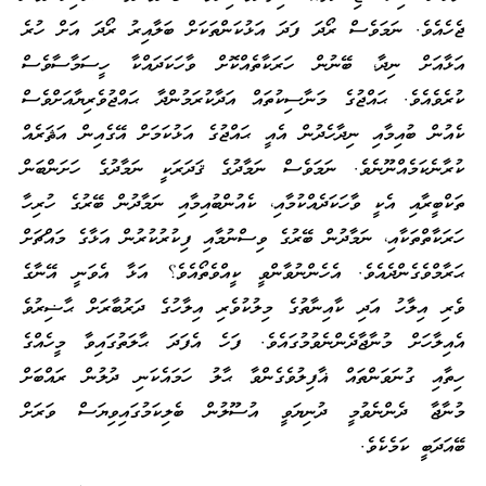
ޖެހެއެވެ. ނަމަވެސް ރޯދަ ފަދަ އަޅުކަންތަކަށް ބަލާއިރު ރޯދަ އަށް ހުރެ
އަޅާއަށް ނިދާ، ބޭނުން ހަރަކާތެއްކޮށް ވާހަކަދައްކާ ހީސަމާސާވެސް
ކުރެވެއެވެ. ޙައްޖުގެ މަނާސިކުތައް އަދާކުރަމުންދާ ޙައްޖުވެރިޔާއަށްވެސް
ކެއުން ބުއިމާއި ނިދާހެދުން އެއީ ޙައްޖުގެ އަޅުކަމަށް އޭގެއިން އަޘަރެއް
ކުރާނެކަމެއްނޫނެވެ. ނަމަވެސް ނަމާދުގެ ޤަދަރަކީ ނަމާދުގެ ހަށަންބަން
ތަކްބީރާއި އެކީ ވާހަކަދެއްކުމާއި، ކެއުންބުއިމާއި ނަމާދުން ބޭރުގެ ހުރިހާ
ހަރަކާތްތަކާއި، ނަމާދުން ބޭރުގެ ވިސްނުމާއި ފިކުރުކުރުން އަޅާގެ މައްޗަށް
ޙަރާމްވެގެންދެއެވެ. އެހެންނުވާންވީ ކީއްވެތޯއެވެ؟ އަޅާ އެވަނީ އޭނާގެ
ވެރި އިލާހު އަދި ކާއިނާތުގެ މިލުކުވެރި އިލާހުގެ ދަރުބާރަށް ޙާޟިރުވެ
އެއިލާހަށް މުނާޖާދެންނެވުމުގައެވެ. ފަހެ އެފަދަ ޙާލަތުގައިވާ މީހެއްގެ
ހިތާއި ގުނަވަންތައް ޣާފިލުވެގެންވާ ޙާލު ހަމައެކަނި ދުލުން ރައްބަށް
މުނާޖާ ދެންނެވުމީ ދުނިޔަވީ އުސޫލުން ބެލިކަމުގައިވިޔަސް ވަރަށް
ބޭއަދަބީ ކަމެކެވެ.