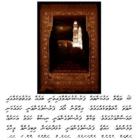
ﷲ ތަޢާލާ އަޅުކަންތައް ފަރުޟުކުރައްވާފައިވަނީ ބައެއް ވަގުތުތަކެއްގައި
ނުވަތަ ޙާލަތްތަކެއްގައެވެ. މިގޮތުން ރޯދަ ފަރުޟުވެގެންވަނީ ހަމައެކަނި
ރަމަޟާންމަހުގައެވެ. ޒަކާތް ފަރުޟުވެގެންވަނީ ނިޞާބު ހަމަވެ އަހަރެއް
ވުމުންނެވެ. ޙައްޖު ފަރުޟުވެގެންވަނީ ކުޅަދާނަކަން ލިބިގެންވާ މީހާގެ