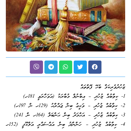
ޒުހުދުވެރިކަމާ ބެހޭ ފޮތްތައް
1- ކިތާބުއް ޒުހުދި – އިބްނުލް މުބާރަކު (އަވަހާރަވީ 181ހ)
2- ކިތާބުއް ޒުހުދި – ވަކީޢު ބިން ޖައްރާޙު (129ހ ން 197ހ)
3- ކިތާބުއް ޒުހުދި – އަޙްމަދު ބިން ޙަންބަލް (164ހ ން 241)
4- ކިތާބުއް ޒުހުދި – ހަންނާދު ބިން އައްސައްރީ އަލްކޫފީ (152ހ