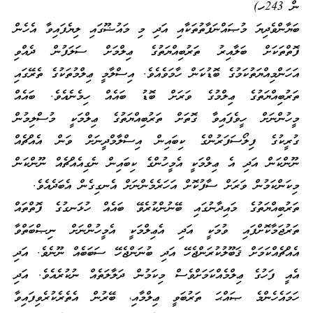
ން 243ހ)
ބަޔާންވެދިޔަ މުޞައްނަފާތުތަކާއި އަދި މި މައުޟޫގައި ލިޔެފައިވާ އެހެން
ފޮތްތަކަށް ބަލާއިރު ތަރުބިއްޔަތުގެ ޢިލްމަށް ސަލަފުން ދެއްވި
އަހަންމިއްޔަތުކަމުގެ ބޮޑުކަން ހާމަވެއެވެ. އިސްލާމީ ޢިލްމުތަކުގެ ތެރޭގައި
ތަރުބިއްޔަތުގެ ޢިލްމުގެ ވަރަށް ބޮޑު ބައެއް ހިމެނެއެވެ. ބައެއް
މީހުންނަށް ހީވެފައިވާ ގޮތަށް ތަރުބިއްޔަތުގެ ޢިލްމަކީ މުސްލިމުން
ގުރީކުގެ ފިލޯސަފަރުންގެ ކިބައިން އިސްލާމްދީނަށް ވަން އެއްޗެއް
ނޫންކަން އަދި އެ ޢިލްމަކީ އެމީހުންގެ ކިބައިން ނެގިއެއްޗެއް ނޫންކަން
މިކަންކަމުން ވަރަށް ސާފުކޮށް އަހަރެމެންނަށް އެނގިގެން އެބަދެއެވެ.
ތަރުބިއްޔަތުގެ މައިދާނުގައި ބޭނުންކުރެވޭ ބައެއް ހުޅަނގުގެ ފޮތްތައް
ތަރުޖަމާކޮށްފައި ވުމަކީ އަދި އެޢިލްމަކީ އެމީހުންނަށް ނިޞްބަތްވާ
އެއްޗެއްކަމަށް ޤަބޫލުކުރަންޖެހޭ އަދި ބުނަންޖެހޭ ސަބަބެއް ނޫނެވެ. އަދި
އެއީ ފަހުގެ ޢިލްމެއްކަމަށްވެސް މިކަމުން ދަލާލަތެއް ނުކުރެއެވެ. އަދި
ހަމައެހެންމެ ޞައްޙަ ތަރުބަވީ ޢިލްމާއި، ބޭރުން އެތެރެކުރެވިފައިވާ