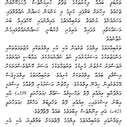
ތަރުބަވީ ބައެއް ފިކުރުތަކުގެ ތަފާތު ހުރިކަންވެސް ފާހަގަކޮށްލަން
ޖެހެއެވެ. މިހާރަށް ބަލާފައި ކުރީގެ މި ކަންކަން ހަނދާން ނައްތާލާފައި،
އަހަރެމެންގެ އުންމަތް ތަރުބިއްޔަތުގެ މައިދާނުގައި ކޮށްފައިވާ ބުރަ
މަސައްކަތާއި ވެފައިވާ މަތިވެރި ޤުރުބާނީ ހަނދާންނައްތާލައިގެން
ނުވާނެއެވެ.
ތަރުބިއްޔަތުގެ ޢިލްމުގެ ތެރެއަށް އެކި އެކި ޢިލްމުތަކާއި މުޖުތަމަޢުތަކާއި
މަންހަޖުތަކުގެ އަސަރުކުރުމަކީ ނުވެ ނުދާނެކަމެކެވެ. ޢައްބާސީ ދައުލަތުގެ
ދުވަސްވަރު ކުރެވުނު ގުރީކުގެ ތަރުޖަމާތަކުގެ އަސަރު ކޮންމެވެސްވަރަކަށް
އިސްލާމީ ބައެއް ޢިލްމުތަކަށް ކުރިއެވެ. ތަރުބިއްޔަތުގެ ޢިލްމަކީވެސް
އޭގެތެރެއިން ހިމެނޭ ޢިލްމެކެވެ. މިގޮތުން އަސަރުކުރި ފޮތެއްގެ މިސާލަކީ
އަލްފާރާބީ ލިޔުއްވި ފޮތް ތަޙްޞީލުއް ސަޢާދާ (އަވަހާރަވީ 339ހ) އާއި
އިބްނު މިސްކަވައިހި ލިޔުއްވި ފޮތް ތަހްޛީބުލް އަޚްލާޤު (އަވަހާރަވީ
421ހ) އަދި މިނޫންވެސް މިބާވަތުގެ ބައެއް ފޮތްފޮތެވެ.
މިޒަމާނުގައި ތަރުބިއްޔަތުގެ ޢިލްމުގެ ފޮތްތަކަށް ބަލާލާއިރު، އެކި އެކި