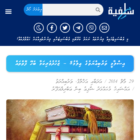
އިތުރަށް ހޯދާ
މި ވެބްސައިޓުގައިވާ ލިޔުންތައް ނަކަލު ކުރާނަމަ މި ވެބްސައިޓަށާއި ލިޔުންތެރިއާއަށް ހަވާލާދެއްވާ!
އިސްލާމީ ތަރުބިއްޔަތުގެ ޢިލްމު5 – ޒުހުދުވެރިކަމާ ބެހޭ ފޮތްތައް
29 މާޗް 2014
/
އަދަބާއި އަޚްލާޤު
,
ތަރުބިއްޔަތު
/
އައްޝައިޚު މުޙައްމަދު ޝާފިޢު ބިން ޢަބްދިލްޣަފޫރު