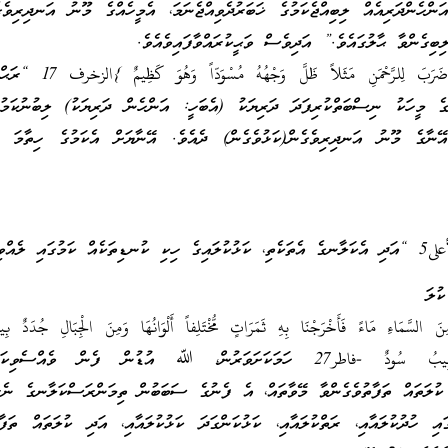
ންހެންދަރިއެއް ލިބިއްޖެކަމުގެ ޚަބަރުދެވިއްޖެނަމަ، އެމީހެއްގެ މޫނު އަނދިރިވެގެ
ިބިގެންވާ ޙާލުގައެވެ.” އަދިވެސް ވަޙީކުރައްވާފައިވެއެވެ.
وَإِذَا بُشِّرَ أَحَدُهُم بِمَا ضَرَبَ لِلرَّحْمَنِ مَث
ެ މީހަކު ނިސްބަތްކުރިފަދަ ދަރިޔަކު (އެބަހީ: އަންހެން ދަރިޔަކު) ލިބުނުކަމު
 އޭނާގެ މޫނު އަނދިރިވެގެން(ކަޅުވެގެން) ދެއެވެ. އޭނާޔަށް އެކަމުގެ ހިތާމަ ލި
ި ލެއްވިއެވެ.
مِنَ السَّمَاءِ مَاءً فَأَخْرَجْنَا بِهِ ثَمَرَاتٍ مُّخْتَلِفاً أَلْوَانُهَا وَمِنَ الْجِبَالِ جُدَدٌ بِ
مُّخْتَلِفٌ أَلْوَانُهَا وَغَرَابِيبُ سُودٌ -فاطر27 ހަމަކަށަވަރުން، ﷲ އުޑުން ފެން ވެއ
 ކުލަތައް ތަފާތުވެގެންވާ މޭވާތައް، އެ ފެނުގެ ސަބަބުން ތިމަންރަސްކަލާނގެ ނެރު
އި ހުދުކުލައާއި، ރަތްކުލައާއި، ކަޅުކަންގަދަ ކަޅުކުލައާއި، އަދި ކުލަތައް ތަފާތ