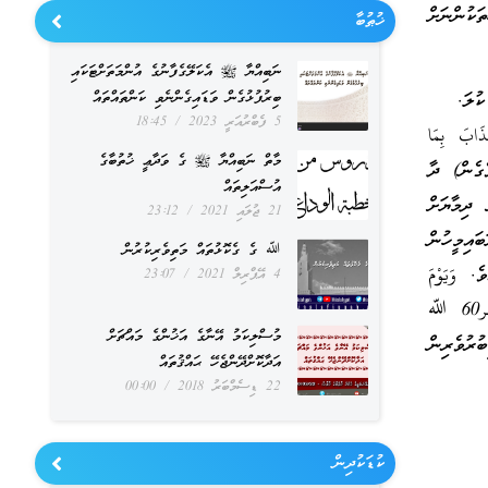
ަކުންނަށް
ޚުޠުބާ
ނަބިއްޔާ ﷺ އެކަލޭގެފާނުގެ އުންމަތަށްޓަކައި
ބިރުފުޅުގެން ވަޑައިގެންނެވި ކަންތައްތައް
5 ފެބްރުއަރީ 2023
18:45
َذَابَ بِمَا
މާތް ނަބިއްޔާ ﷺ ގެ ވަދާޢީ ޚުތުބާގެ
ަޅުވެގެން) ދާ
އުސްއަލިތައް
ދިމާޔަށް
21 ޖުލައި 2021
23:12
ައިމީހުން
ﷲ ގެ ގެކޮޅުތައް މަތިވެރިކުރުން
 وَيَوْمَ
4 އޭޕްރިލް 2021
23:07
الْقِيَامَةِ تَرَى الَّذِينَ كَذَبُواْ عَلَى اللَّهِ وُجُوهُهُم مُّسْوَدَّةٌ أَلَيْسَ فِي جَهَنَّمَ مَثْوًى لِّلْمُتَكَبِّرِينَ -الزمر60 ﷲ
މުސްލިކަމު އޭނާގެ އަޚުންގެ މައްޗަށް
ުރުވެރިން
އަދާކޮށްދޭންޖެހޭ ޙައްޤުތައް
22 ޑިސެމްބަރު 2018
00:00
ކުޑަކުދިން