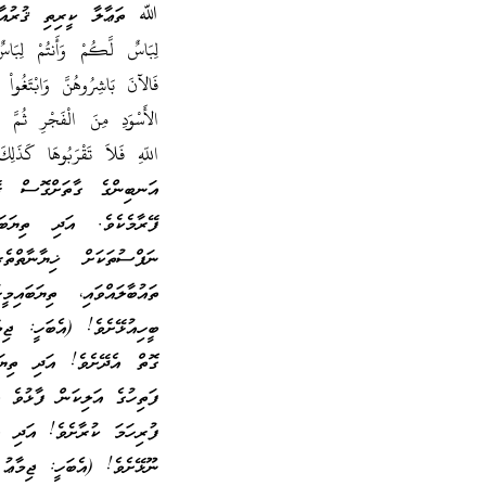
ﷲ ތަޢާލާ ކީރިތި ޤުރުއާނުގައި
لِبَاسٌ لَّكُمْ وَأَنتُمْ لِبَ
فَالآنَ بَاشِرُوهُنَّ وَابْتَغُوا
الأَسْوَدِ مِنَ الْفَجْرِ ثُمَّ أ
އަނބިންގެ ގާތަށްގޮސް ރޭކ
ފޭރާމެކެވެ. އަދި ތިޔަބައ
ނަފްސުތަކަށް ޚިޔާނާތްތެ
ތައުބާލައްވައި، ތިޔަބައި
ބީހިއުޅޭށެވެ! (އެބަހީ: ޖި
ގޮތް އެދޭށެވެ! އަދި ތިޔަ
ފަތިހުގެ އަލިކަން ފާޅުވެ 
ފުރިހަމަ ކުރާށެވެ! އަދި ތ
ނޫޅޭށެވެ! (އެބަހީ: ޖިމާޢު