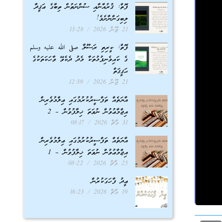
ފޮތް: ޤުރުއާނާއި ސުންނަތުން ތިބާގެ ޢަޤީދާ
ލިބިގަންނާށެވެ!
21 ޖޫން 2026
13:28
ފޮތް: ކީރިތި ރަސޫލާ صلى الله عليه وسلم
ގެ ކައިވެނިފުޅުތަކާ މެދު ދެކެވޭ ވާހަކަތަކުގެ
ޙަޤީޤަތް
21 ޖޫން 2026
12:39
އާޔަތެއް ތަފްސީރުކުރުމުގައި ޢިލްމުވެރިން
އިޖްމާޢުވުން ނުވަތަ ޚިލާފުވުން – 2
31 މާޗް 2026
08:17
އާޔަތެއް ތަފްސީރުކުރުމުގައި ޢިލްމުވެރިން
އިޖްމާޢުވުން ނުވަތަ ޚިލާފުވުން – 1
25 މާޗް 2026
08:22
ޢީދު ފާހަގަކުރުން
19 މާޗް 2026
16:23