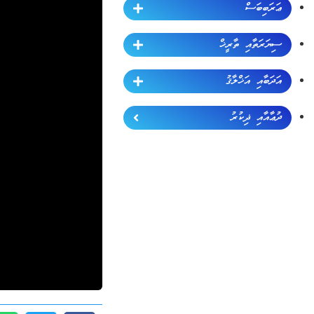
ޢަރަބިބަސް
ސިޔަރަތާއި ތާރީޚް
އަދަބާއި އަޚްލާޤު
ދުޢާއާއި ޛިކުރު