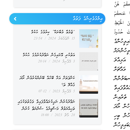
كُمْ هُنَّ
فَا عَنكُمْ
ޢިލްމުވެރިންގެ ފަތުވާ
نَ الْخَيْطِ
لْكَ حُدُودُ
“ޖުމުޢާ މުބާރަކާ” ކިޔުމުގެ ޙުކުމް
15 ނޮވެމްބަރު 2024
23:54
قرة187 ރޯދަޔަށް ތިބޭރޭ ތިޔަބައިމީހުންގެ
ހުންނަށް
އަތުކުރި އޮޅައިގެން ނަމާދުކުރުމުގެ ޙުކުމް
އަމިއްލަ
3 އޭޕްރިލް 2024
20:14
މައްޗަށް
ބަލުންނާ
ކަންފަތަށް އަޅާ ބޭހެއް ބޭނުންކުރުމުން ރޯދަ
ގެއްލޭ ތަ؟
ްވާފައިވާ
5 އޭޕްރިލް 2023
07:12
ތެރެއިން
ނަމާދުކުރުން ނަހީކުރައްވާފައިވާ ވަގުތުތަކުގައި
ހުން ރޯދަ
ތަޙިއްޔަތުލް މަސްޖިދުގެ ސުންނަތް ކުރުން
ހުން ބީހި
28 މާޗް 2023
18:00
ައިމީހުން