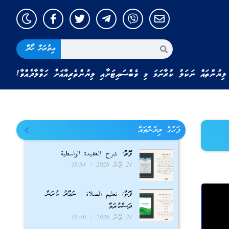
އިތުރަށް ހޯދާ
ލިޔުންތައް ނަކަލު ކުރާނަމަ މި ވެބްސައިޓަށާއި ލިޔުންތެރިއާއަށް ހަވާލާދެއްވާ!
ފަހުގެ ލިޔުންތައް
ފޮތް: شرح العقيدة الواسطية
21 ޖޫން 2026
13:54
ފޮތް: تعليم الصلاة | ނަމާދު ކުރަން
ދަސްކުރަމާ
21 ޖޫން 2026
13:40