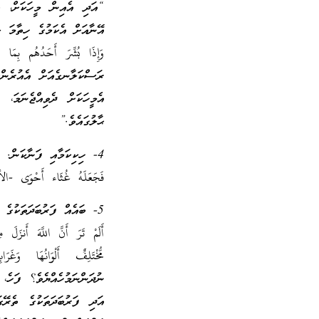
“އަދި އެއިން މީހަކަށް، އަ
އޭނާއަށް އެކަމުގެ ހިތާމަ ލ
ރަސްކަލާނގެއަށް އެއުރެންގ
އެމީހަކަށް ދެވިއްޖެނަމަ،
ޙާލުގައެވެ.”
4- ހިކިކަމާއި ފަނާކަން.
فَجَعَلَهُ غُثَاء أَحْوَى -الأعلى5 “އަދި އެކަލާނގެ އެތަކެތި، ކަޅުކުލައިގެ ހިކި ކުނޑިތަކެއް ކަމުގައ
5- ބައެއް ފަރުބަދަތަކުގެ ކުލަ
أَلَمْ تَرَ أَنَّ اللَّهَ أَنزَلَ 
ނުދަންނަމުހެއްޔެވެ؟ ފަހެ،
އަދި ފަރުބަދަތަކުގެ ތެރޭގަ