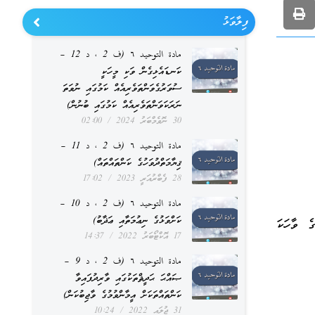
ފިލާވަޅު
مادة التوحيد ٦ (ف 2 ، د 12 –
ކަނޑައެޅިގެން ވަކި މީހަކީ
ސުވަރުގެވަންތަވެރިއެއް ކަމުގައި ނުވަތަ
ނަރަކަވަންތަވެރިއެއް ކަމުގައި ބުނުން)
30 ނޮވެމްބަރު 2024
02:00
مادة التوحيد ٦ (ف 2 ، د 11 –
ޤިޔާމަތްދުވަހުގެ ކަންތައްތައް)
28 ފެބްރުއަރީ 2023
17:02
مادة التوحيد ٦ (ف 2 ، د 10 –
ކަށްވަޅުގެ ނިޢުމަތާއި ޢަޛާބު)
ގެ ވާހަކަ
17 އޮކްޓޯބަރު 2022
14:37
مادة التوحيد ٦ (ف 2 ، د 9 –
ޞައްޙަ ޙަދީޘްތަކުގައި ވާރިދުފައިވާ
ކަންތައްތަކަށް އީމާންވުމުގެ ވާޖިބުކަން)
31 ޖުލައި 2022
10:24