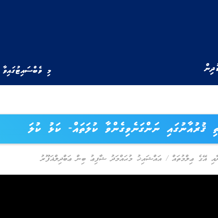
ުދިން
މި ވެބްސައިޓުގައިވާ 
ި ޤުރުއާނުގައި ނަންގަނެވިގެންވާ ކުލަތައް- ކަޅު ކުލަ
ާއި އޭގެ ޢިލްމުތައް
/
އައްޝައިޚު މުޙައްމަދު ޝާފިޢު ބިން ޢަބްދިލްޣަފޫރު