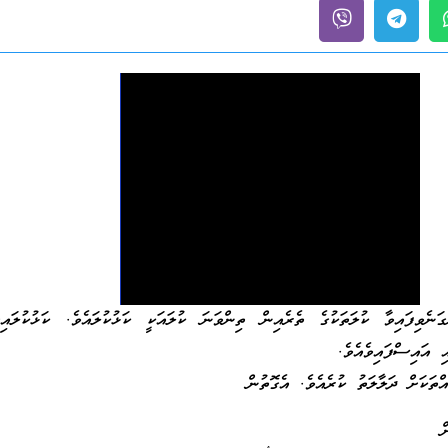
ަނެވިފައިވާ ކުލަތަކުގެ ތެރެއިން ތިންވަނަ ކުލައަކީ ކަޅުކުލައެވެ. ކަޅުކުލައި
ި އައިސްފައިވެއެވެ.
ްތަކަށް ދަލާލަތު ކުރެއެވެ. އެގޮތުން