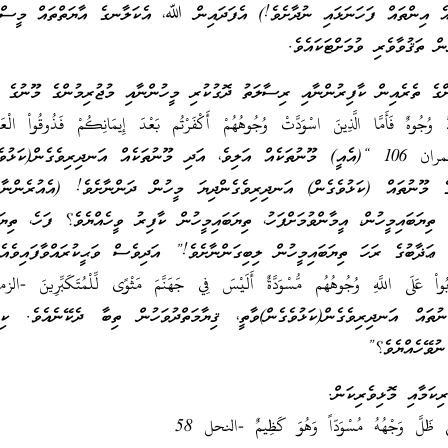
އެ އިންތައް ފަހަނަޅައި ނުދާށެވެ!) އެފަދައިން ﷲ، އެކަލާނގެ އާޔަތްތައް މީސްތ
ް ތަޤުވާވެރި ވުމަށްޓަކައެވެ.
دُّ وُجُوهٌ فَأَمَّا الَّذِينَ اسْوَدَّتْ وُجُوهُهُمْ أَكْفَرْتُم بَعْدَ إِيمَانِكُمْ فَذُوقُواْ الْع
كُنْتُمْ تَكْفُرُونَ -آل عمران 106 “(އެއީ) މޫނުތަކެއް އަލިވެ، އަދި މޫނުތަކެއް އަނދިރިވެގެން(ކ
ގެ މޫނުތައް (ކަޅުވެގެން) އަނދިރިވެގެންދިޔަ މީހުން ދަންނާށެވެ! (އެއުރެންނާ 
 ތިޔަބައިމީހުން، އީމާންވުމަށްފަހު، ތިޔަބައިމީހުން ކާފިރު ވީހެއްޔެވެ؟ ފަހެ، ތިޔަބ
ި ޢަޛާބުގެ ރަހަ ތިޔަބައިމީހުން ލިބިގަންނާށެވެ!” އަދިވެސް ވަޙީކުރައްވާފައިވެއެވެ.
ުތައް އަނދިރިވެގެން(ކަޅުވެގެން)ވާތީ، ޤިޔާމަތްދުވަހުން ތިބާ ދެކޭނެއެވެ. ކިބ
ނުވޭހެއްޔެވެ؟”
نثَى ظَلَّ وَجْهُهُ مُسْوَدّاً وَهُوَ كَظِيمٌ -النحل 58