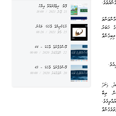
ންދެތެވެ.
ފޮތް: ރިޒްޤުދެއްވާ އިލާހު
21 ޖޫން 2021
18:09
َلاً ظَلَّ وَجْهُهُ مُسْوَدّاً وَهُوَ كَظِيمٌ }الزخرف 17 “ރަޙްމާންވަންތަ
ކުޑަކުދިންގެ ވާހަކަ: ލަކުނު
ގެ ޚަބަރު
25 މާޗް 2021
08:26
ބިގެންވާ
މޫސާގެފާނުގެ ވާހަކަ – 44
22 ނޮވެމްބަރު 2020
00:00
މޫސާގެފާނުގެ ވާހަކަ – 43
20 ނޮވެމްބަރު 2020
00:00
يضٌ وَحُمْرٌ
ްސެވިކަން ތިބާ
އްވީމެވެ.
ުވެގެންވާ