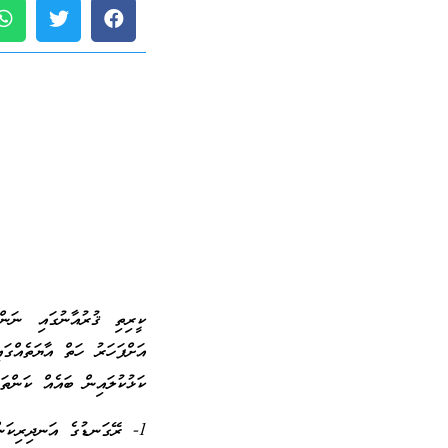
ކީރިތި ޤުރުއާނުގައި ނަންގ
އަށްފަހަރު ހަތް އާޔަތެއްގައ
ކަޅުކުލައިން ބައެއް ކަންތައ
1- ރޭގަނޑުގެ އަނދިރިކަން