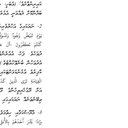
ކައިރިނުވާށެވެ! (އެބަހީ: 
ބަޔާންކޮށް ދެއްވަނީ އެއުރެނ
2- ނަރަކައިގެ އަހުލުވެރިންގެ ތެރެއިން ކާފިރުންނާއި ރިސާލަތު ދޮގުކުރި މީހުންނާއި މުޖުރިމުންގެ މޫނުގެ ކުލަ.
يَوْمَ تَبْيَضُّ وُجُوهٌ وَتَسْوَ
ދުވަހެވެ. ފަހެ، އެއުރެން
އެދުވަހުން ބުނެވޭހުއްޓެވެ.)
ކާފިރުވެ އުޅުނުކަމަށްޓަކައ
އަށް ދޮގުހެދިމީހުންގެ މޫނ
ތިބޭނެތަނެއް ނަރަކައިގައި 
3- މާޔޫސްކަމާއި، ހިތާމަވެރިކަމާއި މޮޅިވެރިކަން.
وَإِذَا بُشِّرَ أَحَدُهُمْ بِالأُ