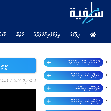
ފިލާވަޅު
ޢިލްމުވެރިންގެ ފަތުވާ
ޚުޠުބާ
ކުޑަކ
ޤުރުއާނާއި އޭގެ ޢިލްމުތައް
ކީރިތ
ޙަދީޘާއި އޭގެ ޢިލްމުތައް
3 އޭޕްރިލް 2014
/
ޤުރުއާނ
ޢަޤީދާއާއި ފިރުޤާތައް
ފިޤުހާއި އޭގެ ޢިލްމުތައް