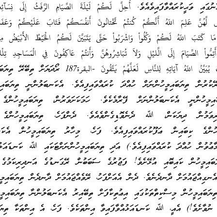
 ވަޙީކުރައްވާފައިވެއެވެ. أُحِلَّ لَكُمْ لَيْلَةَ الصِّيَامِ الرَّفَثُ إِلَى نِسَآئِ
اسٌ لَّهُنَّ عَلِمَ اللّهُ أَنَّكُمْ كُنتُمْ تَخْتانُونَ أَنفُسَكُمْ فَتَابَ عَلَيْكُمْ وَعَ
ْ مَا كَتَبَ اللّهُ لَكُمْ وَكُلُواْ وَاشْرَبُواْ حَتَّى يَتَبَيَّنَ لَكُمُ الْخَيْطُ الأَبْيَضُ مِ
َتِمُّواْ الصِّيَامَ إِلَى الَّليْلِ وَلاَ تُبَاشِرُوهُنَّ وَأَنتُمْ عَاكِفُونَ فِي الْمَسَاجِدِ تِ
اللّهِ فَلاَ تَقْرَبُوهَا كَذَلِكَ يُبَيِّنُ اللّهُ آيَاتِهِ لِلنَّاسِ لَعَلَّهُمْ يَتَّقُونَ -الب
ުރުން ތިޔަބައިމީހުންނަށް ހުއްދަ ކުރައްވައިފިއެވެ. އެކަނބަލުންނީ ތިޔަބައިމީ
ިމީހުންނީ އެކަނބަލުންނަށް ފޭރާމެކެވެ. ހަމަކަށަވަރުން، ތިޔަބައިމީހުންގެ 
ރިވަމުން ދިޔަކަން، ﷲ ދެނެވޮޑިގެންވެއެވެ. ދެންފަހެ، ތިޔަބައިމީހުންގެ 
މީހުންގެ ކިބައިން ޢަފޫކުރައްވައިފިއެވެ. ފަހެ، މިހާރު ތިޔަބައިމީހުން އެކަނ
މާޢުވުން ހުއްދަ ކުރައްވައިފިއެވެ.) އަދި ތިޔަބައިމީހުންނަށްޓަކައި ﷲ ކަނޑައަޅުއ
ބައިމީހުން ކައިބޮއި އުޅޭށެވެ! ފަޖުރުގެ ސަބަބުން ރޭގަނޑުގެ އަނދިރިކަމުގެ 
އެނގިއްޖައުމަށް ދާނދެނެވެ. ދެން އެއަށްފަހު، ރޭވެއްޖައުމަށް ދާނދެން ތިޔަބައިމީ
ިޔަބައިމީހުން މިސްކިތްތަކުގައި އިޢުތިކާފަށް ތިބޭއިރު އެކަނބަލުންނާ ތިޔަބައިމީ
 ނުވާށެވެ!) އެއީ، ﷲ ކަނޑައަޅުއްވާފައިވާ އިންތަކެވެ. ފަހެ، އެ އިންތަކާ ތިޔަބ