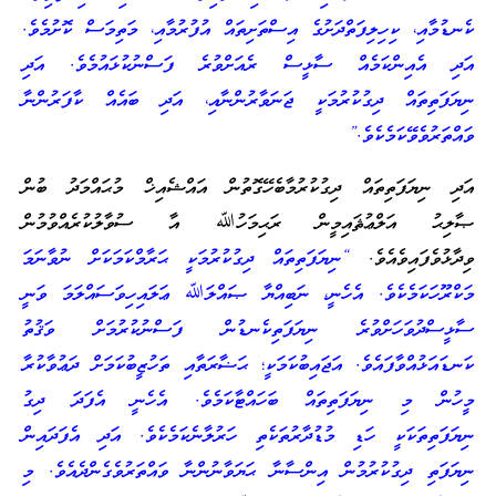
ކެނޑުމާއި، ކިހިލިފަތްދަށުގެ އިސްތަށިތައް އުފުރުމާއި، މަތިމަސް ކޮށުމެވެ.
އަދި އެއިންކަމެއް ސާޅީސް ރެއަށްވުރެ ފަސްނުކުޅައުމެވެ. އަދި
ނިޔަފަތިތައް ދިގުކުރުމަކީ ޖަނަވާރުންނާއި، އަދި ބައެއް ކާފަރުންނާ
ވައްތަރުވެވޭކަމެކެވެ.”
އަދި ނިޔަފަތިތައް ދިގުކުރުމާބެހޭގޮތުން އައްޝެއިޚް މުޙައްމަދު ބުން
ޞާލިޙު އަލްޢުޘައިމީން ރަޙިމަހުﷲ އާ ސުވާލުކުރެއްވުމުން
ވިދާޅުވެފައިވެއެވެ.
“ނިޔަފަތިތައް ދިގުކުރުމަކީ ޙަރާމްކަމަކަށް ނުވާނަމަ
މަކްރޫހަކަމެކެވެ. އެހެނީ، ނަބިއްޔާ ޞައްލަﷲ ޢަލައިހިވަސައްލަމަ ވަނީ
ސާޅީސްދުވަހަށްވުރެ ނިޔަފަތިކެނޑުން ފަސްނުކުރުމަށް ވަޤުތު
ކަނޑައަޅުއްވާފައެވެ. އަޖައިބުކަމަކީ؛ ޙަޟާރަތާއި ތަހުޒީބުކަމަށް ދަޢުވާކުރާ
މީހުން މި ނިޔަފަތިތައް ބަހައްޓާކަމެވެ. އެހެނީ އެފަދަ ދިގު
ނިޔަފަތިތަކަކީ ހަޑި މުޑުދާރުތަކެތި ހަރުލާނެކަމެކެވެ. އަދި އެފަދައިން
ނިޔަފަތި ދިގުކުރުމުން އިންސާނާ ޙަޔަވާނުންނާ ވައްތަރުވެގެންދެއެވެ. މި