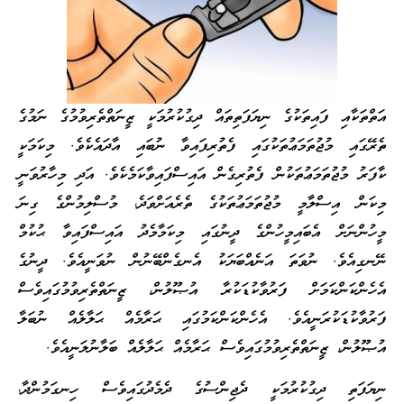
އަތްތަކާއި ފައިތަކުގެ ނިޔަފަތިތައް ދިގުކުރުމަކީ ޒީނަތްތެރިވުމުގެ ނަމުގެ
ތެރޭގައި މުޖުތަމަޢުތަކުގައި ފެތުރިފައިވާ ނުބައި އާދައެކެވެ. މިކަމަކީ
ކާފަރު މުޖުތަމަޢުތަކުން ފެތުރިގެން އައިސްފައިވާކަމެކެވެ. އަދި މިހާރުވަނީ
މިކަން އިސްލާމީ މުޖުތަމަޢުތަކުގެ ތެރެއަށްވަދެ، މުސްލިމުންގެ ގިނަ
މީހުންނަށް އެބައިމީހުންގެ ދީނުގައި މިކަމާމެދު އައިސްފައިވާ ޙުކުމް
ނޭނގިއެވެ. ނުވަތަ އަނެއްބަޔަކު އެނގެންބޭނުން ނުވަނީއެވެ. ދީނުގެ
އެހެންކަންކަމަށް ފަރުވާކުޑަކުރާ އުޞޫލުން، ޒީނަތްތެރިވުމުގައިވެސް
ފަރުވާކުޑަކުރަނީއެވެ. އެހެންކަންކަމުގައި ޙަރާމެއް ޙަލާލެއް ނުބަލާ
އުޞޫލުން، ޒީނަތްތެރިވުމުގައިވެސް ޙަރާމެއް ޙަލާލެއް ބަލާނުލަނީއެވެ.
ނިޔަފަތި ދިގުކުރުމަކީ ދެޖިންސުގެ ދެމެދުގައިވެސް ހިނގަމުންދާ،