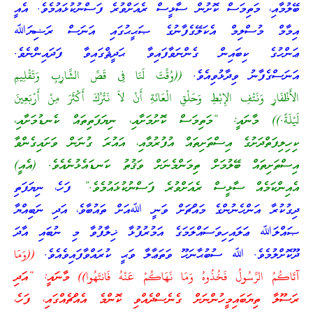
ބޭލުމާއި، މަތިމަސް ކޮށުން ސާޅީސް ރެއަށްވުރެ ފަސްނުކުޅައުމެވެ. އެއީ
އިމާމް މުސްލިމް އެކަލޭގެފާނުގެ ޞަޙީޙުގައި އަނަސް ރަޟިޔަﷲ
ޢަންހުގެ ކިބައިން ގެންނަވާފައިވާ ޙަދީޘްގައިވާ ފަދައިންނެވެ.
އަނަސްގެފާނު ވިދާޅުވިއެވެ.
((وُقِّتَ لَنَا فِى قَصِّ الشَّارِبِ وَتَقْلِيمِ
الأَظْفَارِ وَنَتْفِ الإِبْطِ وَحَلْقِ الْعَانَةِ أَنْ لاَ نَتْرُكَ أَكْثَرَ مِنْ أَرْبَعِينَ
لَيْلَةً.))
މާނައީ: “މަތިމަސް ކޮށުމަށާއި، ނިޔަފަތިތައް ކެނޑުމަށާއި،
ކިހިލިފަތްދަށުގެ އިސްތަށިތައް އުފުރުމާއި، އައުރަ ގުނަން ވަށައިގެންވާ
އިސްތަށިތައް ބޭލުމަށް ތިމަންމެނަށް ވަޤުތު ކަނޑައެޅުނެއެވެ. (އެއީ)
އެއިންކަމެއް ސާޅީސް ރެއަށްވުރެ ފަސްނުކުޅައުމެވެ.”
ފަހެ، ނިޔަފަތި
ދިގުކުރާ އަންހެނުންގެ މައްޗަށް ވަނީ ﷲއަށް ތައުބާވެ، އަދި ނަބިއްޔާ
ޞައްލަﷲ ޢަލައިހިވަސައްލަމަގެ އަމުރުފުޅާ ޚިލާފުވާ މި ނުބައި އާދަ
ދޫކޮށްލުމެވެ. ﷲ ސުބުޙާނަހޫ ވަތަޢާލާ ވަޙީ ކުރައްވާފައިވެއެވެ.
((وَمَا
آتَاكُمُ الرَّ‌سُولُ فَخُذُوهُ وَمَا نَهَاكُمْ عَنْهُ فَانتَهُوا)) މާނައީ: “އަދި
ރަސޫލާ ތިޔަބައިމީހުންނަށް ގެނެސްދެއްވި ކޮންމެ އެއްޗެއްގައި، ފަހެ،