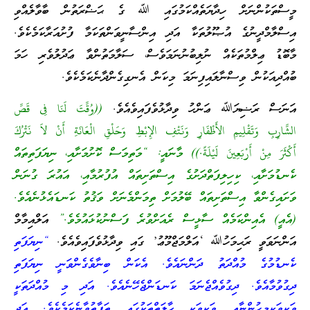
މީސްތަކުންނަށް ހިދާޔަތެއްކަމުގައި ﷲ ގެ ޙަޟްރަތުން ބާވާލެއްވި
އިސްލާމްދީނުގެ އުޞޫލުތަކާ އަދި އިންސާނީވަންތަކަމާ ފުށުއަރާކަމެކެވެ.
މާބޮޑު ޢިލްމުތަކެއް ނުލިބުނުނަމަވެސް، ސަލާމަތުންވާ ޢަދުލުވެރި ހަމަ
ބުއްދިއަކުން ވިސްނާލައިފިނަމަ މިކަން އެނގިގެންދާނެކަމެކެވެ.
އަނަސް ރަޟިޔަﷲ ޢަންހު ވިދާޅުވެފައިވެއެވެ.
((وُقِّتَ لَنَا فِى قَصِّ
الشَّارِبِ وَتَقْلِيمِ الأَظْفَارِ وَنَتْفِ الإِبْطِ وَحَلْقِ الْعَانَةِ أَنْ لاَ نَتْرُكَ
أَكْثَرَ مِنْ أَرْبَعِينَ لَيْلَةً.))
މާނައީ: “މަތިމަސް ކޮށުމަށާއި، ނިޔަފަތިތައް
ކެނޑުމަށާއި، ކިހިލިފަތްދަށުގެ އިސްތަށިތައް އުފުރުމާއި، އައުރަ ގުނަން
ވަށައިގެންވާ އިސްތަށިތައް ބޭލުމަށް ތިމަންމެނަށް ވަޤުތު ކަނޑައެޅުނެއެވެ.
(އެއީ) އެއިންކަމެއް ސާޅީސް ރެއަށްވުރެ ފަސްނުކުޅައުމެވެ.”
އަލްއިމާމް
އަންނަވަވީ ރަޙިމަހުﷲ ‘އަލްމަޖްމޫޢު’ ގައި ވިދާޅުވެފައިވެއެވެ.
“ނިޔަފަތި
ކެނޑުމުގެ މުއްދަތު ދަންނައެވެ. އެކަން ބިނާވެގެންވަނީ ނިޔަފަތި
ދިގުވުމާއެވެ. ދިގުވެއްޖެނަމަ ކަނޑަންޖެހޭނެއެވެ. އަދި މި މުއްދަތަކީ
ވަކިވަކިމީހުންނާއި ވަކިވަކި ޙާލަތްތަކުގައި ތަފާތުވާނެކަމެކެވެ. އަދި