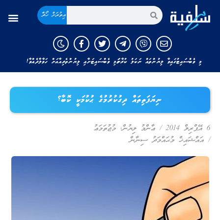
އިތުރަށް ހޯދާ
މި ވެބްސައިޓުގައިވާ ލިޔުންތައް ނަކަލު ކުރާނަމަ މި ވެބްސައިޓަށާއި ލިޔުންތެރިއާއަށް ހަވާލާދެއްވާ!
ނިޔަފަތިތައް ދިގުކުރުމުގެ ޙުކުމަކީ ކޮބާ؟
6 އޭޕްރިލް 2014
/
ޢާންމު ލިޔުން
,
މުޖުތަމަޢު
/
އައްޝައިޚް މުޙައްމަދު ސިނާން