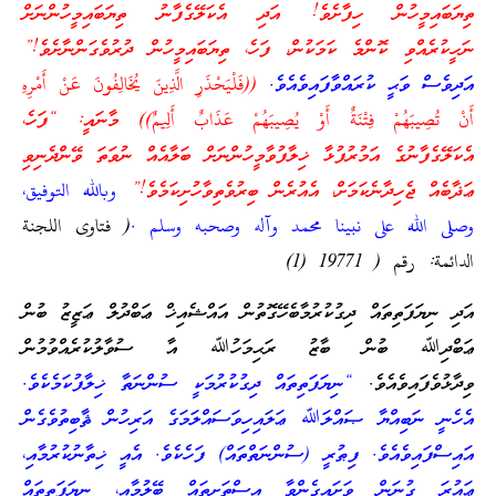
ތިޔަބައިމީހުން ހިފާށެވެ! އަދި އެކަލޭގެފާނު ތިޔަބައިމީހުންނަށް
ނަހީކުރެއްވި ކޮންމެ ކަމަކުން، ފަހެ، ތިޔަބައިމީހުން ދުރުވެގަންނާށެވެ!”
އަދިވެސް ވަޙީ ކުރައްވާފައިވެއެވެ.
((فَلْيَحْذَرِ الَّذِينَ يُخَالِفُونَ عَنْ أَمْرِهِ
أَنْ تُصِيبَهُمْ فِتْنَةٌ أَوْ يُصِيبَهُمْ عَذَابٌ أَلِيمٌ)) މާނައީ: “ފަހެ،
އެކަލޭގެފާނުގެ އަމުރުފުޅާ ޚިލާފުވާމީހުންނަށް ބަލާއެއް ނުވަތަ ވޭންދެނިވި
ޢަޛާބެއް ޖެހިދާނެކަމަށް، އެއުރެން ބިރުވެތިވާހުށިކަމެވެ!”
وبالله التوفيق،
وصلى الله على نبينا محمد وآله وصحبه وسلم .
( فتاوى اللجنة
الدائمة: رقم ( 19771 (1)
އަދި ނިޔަފަތިތައް ދިގުކުރުމާބެހޭގޮތުން އައްޝެއިޚް ޢަބްދުލް ޢަޒީޒު ބުން
ޢަބްދިﷲ ބުން ބާޒު ރަޙިމަހުﷲ އާ ސުވާލުކުރެއްވުމުން
ވިދާޅުވެފައިވެއެވެ.
“ނިޔަފަތިތައް ދިގުކުރުމަކީ ސުންނަތާ ޚިލާފުކަމެކެވެ.
އެހެނީ ނަބިއްޔާ ޞައްލަﷲ ޢަލައިހިވަސައްލަމަގެ އަރިހުން ޘާބިތުވެގެން
އައިސްފައިވެއެވެ. ފިޠުރީ (ސުންނަތްތައް) ފަހެކެވެ. އެއީ ޚިތާނުކުރުމާއި،
ޢައުރަ ގުނަން ވަށައިގެންވާ އިސްތަށިތައް ބޭލުމާއި، ނިޔަފަތިތައް