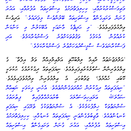
މަތިމަސްކުރުކުރުމާއި، ކިހިލިފަތްދަށުގެ އިސްތަށިތައް އުފުރުމާއި، އައުރަ
ގުނަން ވަށައިގެންވާ އިސްތަށިތައް ބޭލުންވެސް މިފަދައެވެ.”
އަދިވެސް
ވިދާޅުވެފައިވެއެވެ.
“މި ޙަދީޘްގެ މާނައަކީ އެބޭކަލުން މި ކަންކަން
ކުރެއްވުން އެކަމުގެ ވަޤުތުތަކަށްވުރެ ފަސްނުކުރާކަމެވެ. އަދި
ފަސްކުރާނަމަވެސް ސާޅީސްދުވަހަށްވުރެ ފަސްނުކުރާކަމެވެ.”
‘އަލްލަޖުނަތުއް ދާއިމާ ލިލްބުޙޫޘި އަލްޢިލްމިއްޔާ ވަލް އިފްތާ” ގެ
ޢިލްމުވެރިންނާ ސުވާލުކުރެވިފައިވެއެވެ. ނިޔަފަތިތައް ދިގުކުރުމުގެ ޙުކުމަކީ
ކޮބައި ހެއްޔެވެ؟ ޖަވާބުގައި އެ ޢިލްމުވެރިން ވިދާޅުވެފައިވެއެވެ.
“ނިޔަފަތިތައް ދިގުކުރުން ހުއްދަވަގެންނުވެއެވެ. އެހެނީ، މިކަމަކީ ނަބިއްޔާ
ޞައްލަﷲ ޢަލައިހިވަސައްލަމަ ބާރުއަޅުއްވާފައިވާ ފިޠުރަތުގެ
ސުންނަތްތަކާ ޚިލާފުކަމެކެވެ. އެ ސުންނަތްތަކުގެ ތެރޭގައި ނިޔަފަތި
ކެނޑުންވެއެވެ. ވާޖިބުވެގެންވަނީ ނިޔަފަތިތައް ކެނޑުމާއި، ކިހިލިފަތްދަށުގެ
އިސްތަށިތައް އުފުރުމާއި، އައުރަ ގުނަން ވަށައިގެންވާ އިސްތަށިތައް