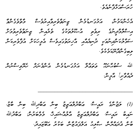
ހުރަސްއަޅާފާނެއެވެ.
އެހެންކަމުން، އަޅުގަނޑުމެން ޒީނަތްތެރިވާއިރުވެސް މާތްވެގެންވާ
އިސްލާމްދީނުގެ ރިވެތި އުޞޫލުތަކުގެ ތެރެއިން ޒީނަތްތެރިވުމަށް
ސަމާލުކަންދިނުމަކީ ދުނިޔެއާއި އާޚިރަތުގައިވެސް އެމީހަކަށް އުފާވެރިކަން
ލިބިގެންދާނޭކަމެކެވެ.
ﷲ ސުބުޙާނަހޫ ވަތަޢާލާ އަޅުގަނޑުމެން އެންމެނަށް ހެޔޮވިސްނުން
ދެއްވާށި! އާމީން.
__________________________________
(1) ލަޖުނާގެ ރައީސް: ޢަބްދުލްޢަޒީޒު ބިން ޢަބްދިﷲ ބިން ބާޒު،
ނައިބު ރައީސް: ޢަބްދުލްޢަޒީޒު އާލުއްޝައިޚް، މެމްބަރުން: ޢަބްދުﷲ
ބުން ޣުދައްޔާން، ޞާލިޙު އަލްފައުޒާން، ބަކުރު އަބޫޒައިދު.