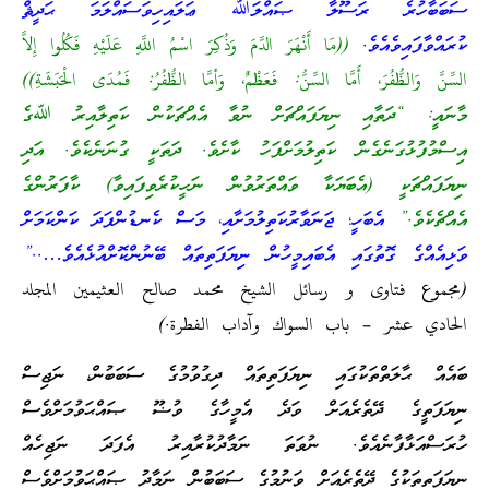
ސަބަބާހުރެ ރަސޫލާ ޞައްލަﷲ ޢަލައިހިވަސައްލަމަ ޙަދީޘް
ކުރައްވާފައިވެއެވެ.
((مَا أَنْهَرَ الدَّمَ وَذُكِرَ اسْمُ اللَّهِ عَلَيْهِ فَكُلُوا إِلاَّ
السِّنَّ وَالظُّفُرَ، أَمَّا السِّنُّ: فَعَظْمٌ، وَأمَّا الظُّفُرُ: فَمُدَى الْحَبَشَةِ))
މާނައީ: “ދަތާއި ނިޔަފައްޗަށް ނުވާ އެއްޗަކުން ކަތިލާއިރު ﷲގެ
އިސްމުފުޅުގަނެގެން ކަތިލުމަށްފަހު ކާށެވެ. ދަތަކީ ގުނަނެކެވެ. އަދި
ނިޔަފައްޗަކީ (އެބަޔަކާ ވައްތަރުވުން ނަހީކުރެވިފައިވާ) ކާފަރުންގެ
އެއްޗެކެވެ.”
އެބަހީ؛ ޖަނަވާރުކަތިލުމަށާއި، މަސް ކެނޑުންފަދަ ކަންކަމަށް
ވަޅިއެއްގެ ގޮތުގައި އެބައިމީހުން ނިޔަފަތިތައް ބޭނުންކޮށްއުޅެއެވެ…..”
(مجموع فتاوى و رسائل الشيخ محمد صالح العثيمين المجلد
الحادي عشر – باب السواك وآداب الفطرة.)
ބައެއް ޙާލަތްތަކުގައި ނިޔަފަތިތައް ދިގުވުމުގެ ސަބަބުން، ނަޖިސް
ނިޔަފަތީގެ ދޭތެރެއަށް ވަދެ އެމީހާގެ ވުޟޫ ޞައްޙަވުމަށްވެސް
ހުރަސްއަޅާފާނެއެވެ. ނުވަތަ ނަމާދުކުރާއިރު އެފަދަ ނަޖިހެއް
ނިޔަފަތިތަކުގެ ދޭތެރެއަށް ވަނުމުގެ ސަބަބުން ނަމާދު ޞައްޙަވުމަށްވެސް