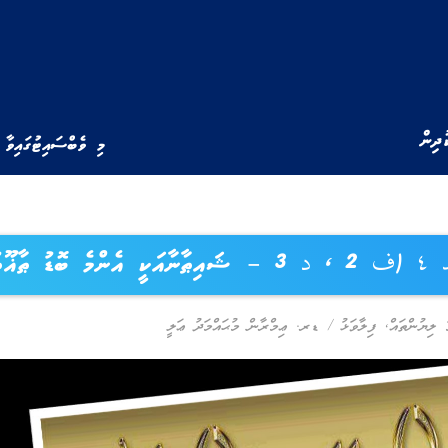
ުދިން
މި ވެބްސައިޓުގައިވާ 
ު ޠާޣޫތު)
ު ލިޔުންތައް
,
ފިލާވަޅު
/
ޑރ. ޢިމްރާން މުޙައްމަދު ޢަލީ