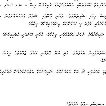
: މަލާއިކަތް ބޭކަލުންނާއި މަރްޔަމުގެފާނުގެ ދަރިކަލުން ޢީސާ – عليه السلام –
ސް މީހަކީ ޝައިޠާނާއެވެ. އެހެނީ އޭނާއަކީ ﷲއަށް އަޅުކަންކުރުމުން މީ
ުކުރުމާއި ކުފުރު މީސްތަކުންނަށް ޒީނަތްތެރިކޮށްދޭ މީހާއެވެ.
ަރިންނާމެދު ނުހަނު ޢަދާވާތްތެރި މީހެކެވެ. އެހެނީ އޭނާވަނީ އެބައިމީހުންގެ ބ
ުގެއިން ނެރެފައެވެ. އަދި އޭނާ ގޮވާލަނީ އޭނާގެ ޖަމާޢަތުގެ މީހުން ނަ
ެވެ.
قِيْمُ ހަމައެކަނި ﷲ އަށް އަޅުކަންކޮށް، ޝައިޠާނާއަށް އަޅުކަންކުރުމުން ދުރުހެލިވުމ