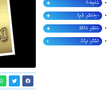
ޢަރަބިބަސް
ސިޔަރަތާއި ތާރީޚް
އަދަބާއި އަޚްލާޤު
ދުޢާއާއި ޛިކުރު