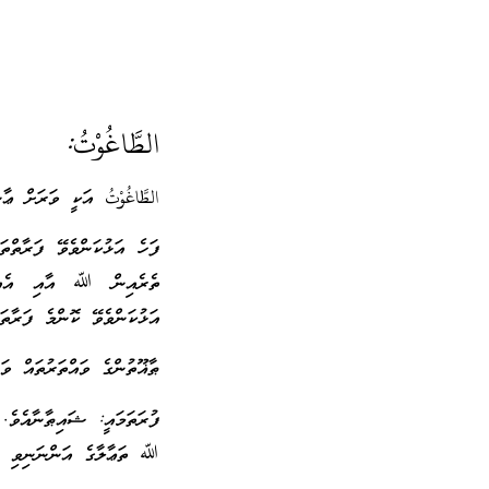
الطَّاغُوْتُ:
الطَّاغُوْتُ އަކީ ވަރަށް ޢާ
ފަހެ އަޅުކަންވެވޭ ފަރާތްތަ
ތެރެއިން ﷲ އާއި އެއިލާހ
އަޅުކަންވެވޭ ކޮންމެ ފަރާތަކ
ޠާޣޫތުންގެ ވައްތަރުތައް ވަ
ފުރަތަމައީ: ޝައިޠާނާއެވެ.
ﷲ ތަޢާލާގެ އަންނަނިވި ވަ