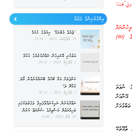
ُ لَكُمْ عَدُوٌّ مُّبِينٌ ﴿٦٠﴾ وَأَنِ اعْبُدُونِي ۚهَـٰذَا
ޢިލްމުވެރިންގެ ފަތުވާ
ީހުންނަށް
“ޖުމުޢާ މުބާރަކާ” ކިޔުމުގެ ޙުކުމް
އަމުރުނުކުރައްވަން ހެއްޔެވެ. ހަމަކަށަވަރުން އޭނާޔަކީ ތިޔަބައިމީހުންނަށްހުރި، ފާޅުވެގެންވާ ޢަދާވާތްތެރިޔެކެވެ. [60]
15 ނޮވެމްބަރު 2024
23:54
އަތުކުރި އޮޅައިގެން ނަމާދުކުރުމުގެ ޙުކުމް
3 އޭޕްރިލް 2024
20:14
ކަންފަތަށް އަޅާ ބޭހެއް ބޭނުންކުރުމުން ރޯދަ
ެ. ނުވަތަ
ގެއްލޭ ތަ؟
5 އޭޕްރިލް 2023
07:12
އޭނާއަށް
ނަމާދުކުރުން ނަހީކުރައްވާފައިވާ ވަގުތުތަކުގައި
ބާވުމަށް
ތަޙިއްޔަތުލް މަސްޖިދުގެ ސުންނަތް ކުރުން
28 މާޗް 2023
18:00
ޠާޣޫތެކޭ