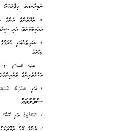
ނުކިޔާނެއެވެ. މިޘާލަކަށް
* ޠާޣޫތުންގެ އެންމެ އި
އެއްކިބާކުރުވާ، އަދި ޝިރުކ
* ޝައިޠާނާއަކީ އާދަމުގެ ދ
(އާދަމު
– عليه السلام -) ސުވަރ
އަހުލުވެރިންގެ ތެރެއިންވުމަށ
* އަކީ: الصِّرَاطُ المُسْتَ
ސުވާލުތައް
1 الطَّاغُوْتُ އަކީ ކޮބާ؟
2 އެންމެ ބޮޑު ޠާޣޫތަކަށް އިބިލީސްވީ ކީއްވެ ހެއްޔެވެ؟