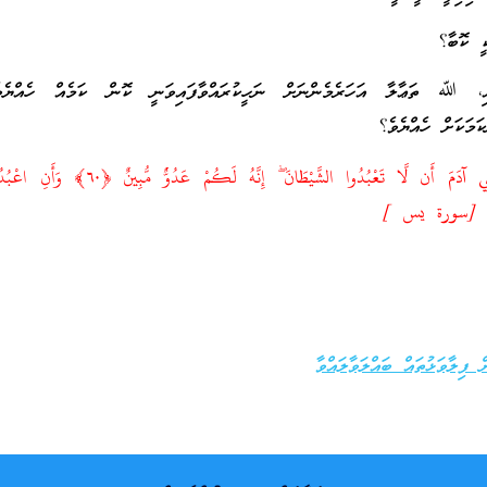
އި، ﷲ ތަޢާލާ އަހަރެމެންނަށް ނަހީކުރައްވާފައިވަނީ ކޮން ކަމެއް ހެއްޔެ
ކަމަކަށް ހެއްޔެވެ؟
أَلَمْ أَعْهَدْ إِلَيْكُمْ يَا بَنِي آدَمَ أَن لَّا تَعْبُدُوا الشَّيْطَانَ ۖ إِنَّه
ފިލާވަޅުތައް ބައްލަވާލައްވާ