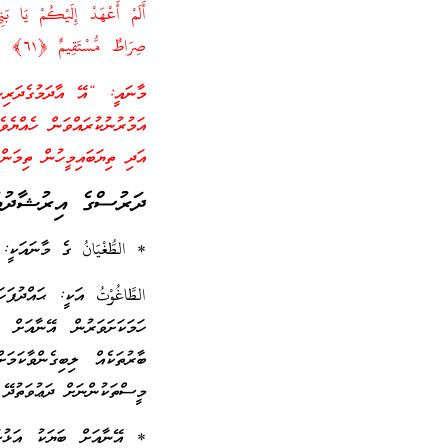
صِرَاطٌ مُّسْتَقِيمٌ ﴿٦١﴾ [سورة يس ]
މާނައީ: “އޭ އާދަމުގެދަރިނ
އަދި ތިޔަބައިމީހުން ތިމަންއ
ދަރުސްގެ އިރުޝާދުތަ
* الطُّغْيَانُ ގެ މާނައަކީ: 
الطَّاغُوْتُ އަކީ: ޙައްދުފ
ހަމަކަށަވަރުން އޭނާއަށް
ބާރުތަކެއް ލިބިގެންވާކަ
މީސްތަކުންނަށް ދަޢުވަތުދޭ 
* އޭނާއަށް ބަޔަކު އަޅުކަ