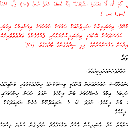
أَلَمْ أَعْهَدْ إِلَيْكُمْ يَا بَنِي آدَمَ أَن لَّا تَعْبُدُوا الشَّيْطَانَ ۖ إِنَّه
ްނޭވެ. ތިޔަބައިމީހުން ޝައިޠާނާއަށް އަޅުކަން ނުކުރުމަށް ތިމަންއިލާހު ތިޔަބައިމ
ިލާހަށް އަޅުކަންކުރާށެވެ. މިއީ ސީދާވެގެންވާ ތެދުމަގެވެ. [61]”
އް
ޙައްދުފަހަނައަޅައިދިޔުމެވެ.
ަހަނައަޅާގޮސް، ހަމަކަށަވަރުން އޭނާއަކީ މީސްތަކުންގެ އިލާހެއްކަމުގައި ބުނާމީހާއެވ
 ޣައިބުގެ ޢިލްމު އެނގޭކަމަށް ބުނާ މީހާއެވެ. ނުވަތަ ކައުނު ހިންގުމުގައި 
މަށް ބުނާ މީހާއެވެ. ނުވަތަ ﷲ ގެ ޝަރީޢަތްނޫން އެހެން ޝަރީޢަތަކަށް ތަ
މީހާއެވެ.
ންކުރާ ޙާލު، އެބައިމީހުން އެކުރާ އަޅުކަމާމެދު ނުރުހިގެން ހުންނަ މީހާއަށް 