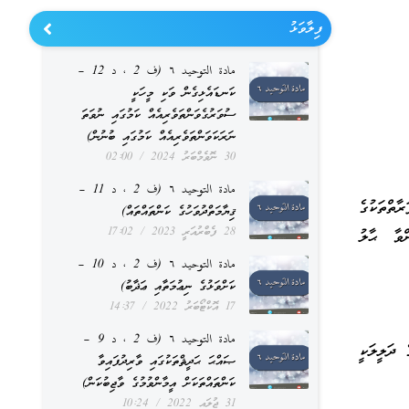
ފިލާވަޅު
مادة التوحيد ٦ (ف 2 ، د 12 –
ކަނޑައެޅިގެން ވަކި މީހަކީ
ސުވަރުގެވަންތަވެރިއެއް ކަމުގައި ނުވަތަ
ނަރަކަވަންތަވެރިއެއް ކަމުގައި ބުނުން)
30 ނޮވެމްބަރު 2024
02:00
مادة التوحيد ٦ (ف 2 ، د 11 –
ާތްތަކުގެ
ޤިޔާމަތްދުވަހުގެ ކަންތައްތައް)
28 ފެބްރުއަރީ 2023
17:02
ްވާ ޙާލު
مادة التوحيد ٦ (ف 2 ، د 10 –
ކަށްވަޅުގެ ނިޢުމަތާއި ޢަޛާބު)
17 އޮކްޓޯބަރު 2022
14:37
مادة التوحيد ٦ (ف 2 ، د 9 –
 ދަލީލަކީ
ޞައްޙަ ޙަދީޘްތަކުގައި ވާރިދުފައިވާ
ކަންތައްތަކަށް އީމާންވުމުގެ ވާޖިބުކަން)
31 ޖުލައި 2022
10:24