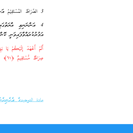
3 الصِّرَاطُ المُسْتَقِيْمُ އަކީ ކޮބާ؟
4 އަންނަނިވި އާޔަތުގަ
އަމުރުކުރައްވާފައިވަނީ ކޮން
صِرَاطٌ مُّسْتَقِيمٌ ﴿٦١﴾ [سورة يس ]
مادة التوحيدގެ އެހެނިހެން 