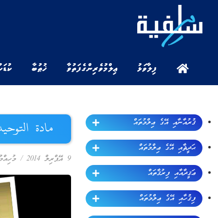
ފިލާވަޅު
ޢިލްމުވެރިންގެ ފަތުވާ
ޚުޠުބާ
ކުޑަކ
ޤުރުއާނާއި އޭގެ ޢިލްމުތައް
مادة التوحيد ٤ (ف 2 ، د 3 – ޝައިޠާނާއަކީ އެންމެ ބޮޑ
ޙަދީޘާއި އޭގެ ޢިލްމުތައް
9 އޭޕްރިލް 2014
/
މުހިއްމ
ޢަޤީދާއާއި ފިރުޤާތައް
ފިޤުހާއި އޭގެ ޢިލްމުތައް