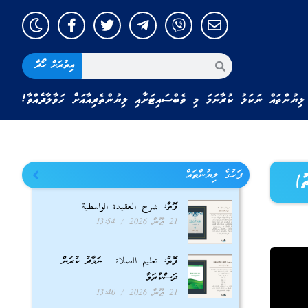
އިތުރަށް ހޯދާ
ލިޔުންތައް ނަކަލު ކުރާނަމަ މި ވެބްސައިޓަށާއި ލިޔުންތެރިއާއަށް ހަވާލާދެއްވާ!
ފަހުގެ ލިޔުންތައް
ފޮތް: شرح العقيدة الواسطية
21 ޖޫން 2026
13:54
ފޮތް: تعليم الصلاة | ނަމާދު ކުރަން
ދަސްކުރަމާ
21 ޖޫން 2026
13:40