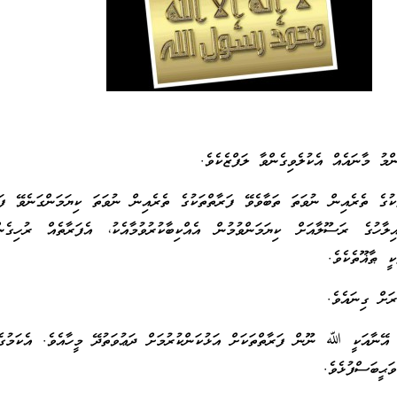
ންމު މާނައެއް އެކުލެވިގެންވާ ލަފްޒެކެވެ.
ކުގެ ތެރެއިން ނުވަތަ ތަބާވެވޭ ފަރާތްތަކުގެ ތެރެއިން ނުވަތަ ކިޔަމަންގަނެވޭ ފަރ
ުގެ ރަސޫލާއަށް ކިޔަމަންވުމުން އެއްކިބާކުރުވުމާއެކު، އެފަރާތެއް ރުހިގެނ
ީ ޠާޣޫތެކެވެ.
ރަށް ގިނައެވެ.
 އޭނާއަކީ ﷲ ނޫން ފަރާތްތަކަށް އަޅުކަންކުރުމަށް ދަޢުވަތުދޭ މީހާއެވެ. އެކަމުގެ
ޙީބަސްފުޅެވެ.