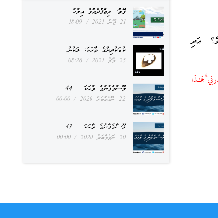
ފޮތް: ރިޒްޤުދެއްވާ އިލާހު
21 ޖޫން 2021
18:09
ވެ؟ އަދި
ކުޑަކުދިންގެ ވާހަކަ: ލަކުނު
25 މާޗް 2021
08:26
ُ لَكُمْ عَدُوٌّ مُّبِينٌ ﴿٦٠﴾ وَأَنِ اعْبُدُونِي ۚهَـٰذَا
މޫސާގެފާނުގެ ވާހަކަ – 44
22 ނޮވެމްބަރު 2020
00:00
މޫސާގެފާނުގެ ވާހަކަ – 43
20 ނޮވެމްބަރު 2020
00:00