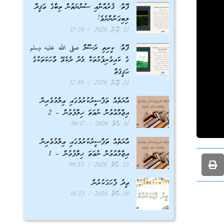
ފޮތް: ޤުރުއާނާއި ސުންނަތުން ތިބާގެ ޢަޤީދާ
ލިބިގަންނާށެވެ!
21 ޖޫން 2026
13:28
ފޮތް: ކީރިތި ރަސޫލާ صلى الله عليه وسلم
ގެ ކައިވެނިފުޅުތަކާ މެދު ދެކެވޭ ވާހަކަތަކުގެ
ޙަޤީޤަތް
21 ޖޫން 2026
12:39
އާޔަތެއް ތަފްސީރުކުރުމުގައި ޢިލްމުވެރިން
އިޖްމާޢުވުން ނުވަތަ ޚިލާފުވުން – 2
31 މާޗް 2026
08:17
އާޔަތެއް ތަފްސީރުކުރުމުގައި ޢިލްމުވެރިން
އިޖްމާޢުވުން ނުވަތަ ޚިލާފުވުން – 1
25 މާޗް 2026
08:22
ޢީދު ފާހަގަކުރުން
19 މާޗް 2026
16:23