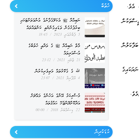
ޚުޠުބާ
 އެވެ.
ސްތަކުން
ނަބިއްޔާ ﷺ އެކަލޭގެފާނުގެ އުންމަތަށްޓަކައި
ބިރުފުޅުގެން ވަޑައިގެންނެވި ކަންތައްތައް
5 ފެބްރުއަރީ 2023
18:45
ަފާކަލުން
މާތް ނަބިއްޔާ ﷺ ގެ ވަދާޢީ ޚުތުބާގެ
އުސްއަލިތައް
21 ޖުލައި 2021
23:12
ރަކައިގެ
ﷲ ގެ ގެކޮޅުތައް މަތިވެރިކުރުން
4 އޭޕްރިލް 2021
23:07
ެވެ.
މުސްލިކަމު އޭނާގެ އަޚުންގެ މައްޗަށް
އަދާކޮށްދޭންޖެހޭ ޙައްޤުތައް
22 ޑިސެމްބަރު 2018
00:00
ކުޑަކުދިން