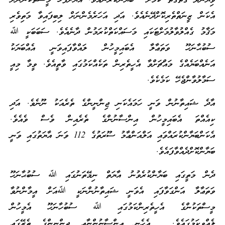
ވިޔާނުދާ ގޮތްގޮތް ކަމަށް ބަޔާންކުރާނެއެވެ. އެޔަށްފަހު މީސްތަކުންނަށް
އެކަން ޒީނަތްތެރިކޮށްދޭނެއެވެ. އަދި އަހަރެމެންނަށް ލިބިފައިވާ މަތިވެރި
މަޤާމު ގެއްލުވާލުމަށްޓަކައި މަސައްކަތްކުރަމުން ދާނެއެވެ. ސަބަބަކީ ﷲ
ސުބުޙާނަހޫ ވަތަޢާލާ އެބައިމީހުން ލައްވާފައިވަނީ އެއްބަޔަކު
އަނެއްބަޔެއްގެ މައްޗަށްވާ އެހީތެރިން ތަކެއްކަމުގައި ވާތީއެވެ. ވީމާ މިއީ
ސަމާލުވާންޖެހޭ ކަމެކެވެ.
އާދެ ޝައިތާނުން ވަނީ ހަމައެކަނި ޖިންނީންގެ ތެރެއަކު ނޫނެވެ. އަދި
ކިއެއްތަ އެބައިމީހުން އިންސާނުންގެ ތެރެއިން ވެސް ވެއެވެ.
އެކަންބަޔާންކުރައްވައި އަލްއަންޢާމު ސޫރަތުގެ 112 ވަނަ އާޔަތުގައި ވަނީ
ބަޔާންކޮށްދެއްވާފައެވެ.
ދެން މަތީގައި ބަޔާންކުރެވުނު އާޔަތް ނިމޭތަނުގައި ﷲ ސުބުޙާނަހޫ
ވަތަޢާލާ އަންގަވާފައި އެވަނީ ޝައިތާނުންނަކީ ﷲއަށް އީމާންނުވާ
މީސްތަކުންގެ އެހީތެރިންކަމުގައި ﷲ ސުބުހާނަހޫ އެމީހުން
ލެއްވިކަމުގައެވެ. އެހެނީ އިންސާނުންނާއި ޖިންނީންގެ ތެރޭގައި