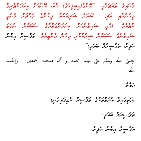
މާނައިގެ ތަރުޖަމާއީ: “އޭނާގެ(އިބިލީހުގެ) ބާރު، އޭނާއަށް ކިޔަމަންތެރިވާ
މީހުންނާއި އަދި ﷲއަށް ޝަރީކުކުރާ މީހުންގެ މައްޗަށް މެނުވީ
ނުވެއެވެ. (އެއީ ޝައިތާނާއަށް ކިޔަމަންގަތުމުގެ ސަބަބުން ނުވަތަ
ޝައިތާނާގެ ސަބަބުން ޝިރުކުކުރި މީހުން މެނުވީއެވެ.
ތަފުސީރު އިބުނު
ކަޘީރު، ތަފުސީރުލް ބަޣަވީ)”
وصلى الله وسلم على نبينا محمد و آله صحبه أجمعين. والحمد
الله.
ހަވާލާ
(މަތީގައިވާ އާޔަތްތަކުގެ ތަފުސީރު ނެގިފައިވަނީ)
ތަފުސީރުލް ބަޣަވީ.
ތަފުސީރު އިބުނު ކަޘީރު.