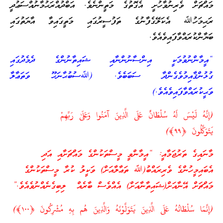
މައްޗަށް ވެރިނުވާހުށީ އެގޮތުގެ މަތީންނެވެ. އަބްދުއްރަޙުމާނުއްސަޢުދީ
ރަޙިމަހުﷲ އެކަލޭގެފާނުގެ ތަފުސީރުގައި މަތީގައިވާ އާޔަތުގައި
ބަޔާންކުރައްވާފައިވެއެވެ.
“އީމާންނުވުމަކީ އިންސާނުންނާއި ޝައިތާނުންގެ ދެމެދުގައި
ގުޅުންޤާއިމުވެގެންދާ ސަބަބެވެ. (ﷲސުބުޙާނަހޫ ވަތަޢާލާ
ވަޙީކުރައްވާފައިވެއެވެ.)
(إِنَّهُ لَيْسَ لَهُ سُلْطَانٌ عَلَى الَّذِينَ آمَنُوا وَعَلَىٰ رَبِّهِمْ
يَتَوَكَّلُونَ ﴿٩٩﴾)
މާނައިގެ ތަރުޖަމާއީ: “އީމާންވީ މީސްތަކުންގެ މައްޗަށާއި އަދި
އެބައިމީހުންގެ ވެރިރައްބު(ﷲ ތަޢާލާއަށް) ވަކީލު ކުރާ މީސްތަކުންގެ
މައްޗަށް އޭނާއަށް(ޝައިތާނާއަށް) އެއްވެސް ބާރެއް ލިބިގެނެއްނުވެއެވެ.”
(إِنَّمَا سُلْطَانُهُ عَلَى الَّذِينَ يَتَوَلَّوْنَهُ وَالَّذِينَ هُم بِهِ مُشْرِكُونَ ﴿١٠٠﴾)