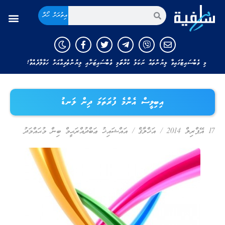
އިތުރަށް ހޯދާ
މި ވެބްސައިޓުގައިވާ ލިޔުންތައް ނަކަލު ކުރާނަމަ މި ވެބްސައިޓަށާއި ލިޔުންތެރިއާއަށް ހަވާލާދެއްވާ!
އިބިލީސް އެންމެ ފުރަތަމަ ދިން ލަނޑު
17 އޭޕްރިލް 2014
/
އަޚްލާޤް
/
އައްޝައިޚު ޢަބްދުއްރަޙީމް ބިން މުޙައްމަދު