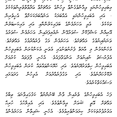
މިބައިމީހުންނަކީ އީމާންވެގެންވާ މީހުންގެ މައްޗަށްވާ ޢަދާވާތްތެރީންތަކެކެވެ
. އަދި އެބައިމީހުންނަކީ އެއްބަޔަކު އަނެއްބަޔަަކަކަށްވާ އެހީތެރިން
ތަކެކެވެ. އެއީ އަހަރެމެންގެ ބަފައިކަލުންނާއި އަދި މައިކަނބަލުން
އޮރިޔާން ކަޝްފުކޮށް ސުވަރުގޭން ނެރެލިފަދައިން އަހަރެމެން ސުވަރުގެ
ވަނަނުދިނުމުގެ މައްޗަށެވެ. އަހަރެމެން މަގު ފުރެއްދުމުގެ މައްޗަށެވެ.
އެހެންކަމުން މި އާޔަތް ފެށުނުތަނުގައި އެވަނީ އެކަންކުރަން އެބައިމީހުން
އެފުރުސަތު ނުދިނުމަށް އަންގަވާފައެވެ. އެހެނީ ފާފަތައް ކުރުމަށް
އެބައިމީހުން ހިތްވަރުދޭނެއެވެ. އަދި ހެޔޮކަންތައްތައް ކުރަން އެބައިމީހުން
ދެކޮޅުހަދާނެއެވެ. އަދި މަގުފުރެއްދުމަށް އެމީހުން ގަދައަޅައި
މަސައްކަތްކުރެއެވެ.
ފަހެ އެބައިމީހުންގެ ތެރެއިން ވާން ބޭނުންނުވާ ކަމުގައިވާނަމަ ތިބާގެ
މައްޗަށް އޮތީ ﷲއަށް އީމާންވުމެވެ. އަދި އެއިލާހުގެ ހުރިހާ
އަމުރުފުޅުތަކަކަށް ކިޔަމަންތެރިވުމެވެ. އެހެނީ ޝައިތާނާ އަހަރެމެންގެ