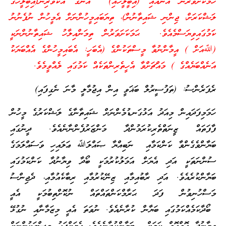
ހަމަކަށަވަރުން އޭނާއާއި (އިބީލީހާއި) އޭނާގެ އެކުވެރިން(އިބިލީހުގެ
ލަޝްކަރަށް، ޖިންނި ޝައިތާނުން)، ތިޔަބައިމީހުންނަށް އެމީހުން ނުފެނުނު
ކަމުގައިވިޔަސްމެއެވެ. ޙަމަކަށަވަރުން ތިމަންއިލާހު ޝައިތާނުންނަކީ
(ﷲއަށް ) އީމާންނުވާ މީސްތަކުންގެ (އެބަހީ: އެބައިމީހުންގެ އެއްބަޔަކު
އަނެއްބަޔެއްގެ ) މައްޗަށްވާ އެހީތެރިންތަކެއް ކަމުގައި ލެއްވީމެވެ.
ރެފަރެންސު: (ތަފުސީރުލް ބަޣަވީ އިން އިޖުމާލީ މާނަ ނެގިފައި)
ހަމަމިފަދައިން މިއަދު އަޅުގަނޑުމެންނަށް ޝައިތާނާގެ ލަޝްކަރުގެ މީހުން
ފާފަތައް ޒީނަތްތެރިކުރަމުންދާ މަންޒަރުފެންނާނެއެވެ. ދީނުގައި
ބަޔާންވެގެންވާ ކަންކަމާއި ނަބިއްޔާ ޞައްލަﷲ ޢަލައިހި ވަސައްލަމަގެ
ސުންނަތަކީ އަދި އެޔަށް އަމަލުކުރުމަކީ ބޯދާ ވިޔާނުދާ ކަންކަމުގައި
ބަޔާންކުރެއެވެ. އަދި ރާބުއިމާއި ޒިނޭކުރުމާއި ރިބާކެއުމާއި، ދެޖިންސު
މަސްހުނިވުން ފަދަ ޙަރާމްކަންތައްތައް ނުކޮށްތިބުމަކީ އެއީ
ބޯދާކަމެއްކަމުގައި ބަޔާން ކުރާނެއެވެ. ނުވަތަ އެއީ މިޒަމާނާއި ނުގުޅޭ