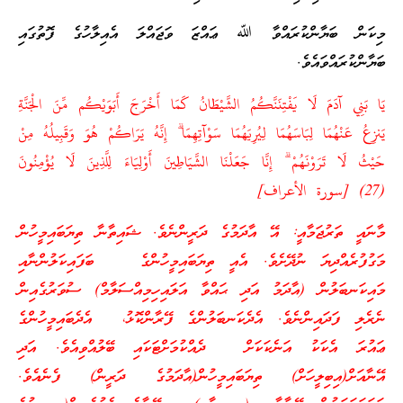
މިކަން ބަޔާންކުރައްވާ ﷲ ޢައްޒަ ވަޖައްލަ އެއިލާހުގެ ފޮތުގައި
ބަޔާންކުރައްވައެވެ.
يَا بَنِي آدَمَ لَا يَفْتِنَنَّكُمُ الشَّيْطَانُ كَمَا أَخْرَجَ أَبَوَيْكُم مِّنَ الْجَنَّةِ
يَنزِعُ عَنْهُمَا لِبَاسَهُمَا لِيُرِيَهُمَا سَوْآتِهِمَا ۗ إِنَّهُ يَرَاكُمْ هُوَ وَقَبِيلُهُ مِنْ
حَيْثُ لَا تَرَوْنَهُمْ ۗ إِنَّا جَعَلْنَا الشَّيَاطِينَ أَوْلِيَاءَ لِلَّذِينَ لَا يُؤْمِنُونَ
(27) [سورة الأعراف]
މާނައީ ތަރުޖަމާއީ: އޭ އާދަމުގެ ދަރީންނެވެ. ޝައިތާނާ ތިޔަބައިމީހުން
މަގުފުރެއްދިޔަ ނުދޭށެވެ. އެއީ ތިޔަބައިމީހުންގެ ބަފައިކަލުންނާއި
މައިކަނބަލުން (އާދަމު އަދި ޙައްވާ އަލައިހިމިއްސަލާމް) ސުވަރުގެއިން
ނެރެލި ފަދައިންނެވެ. އެދެކަނބަލުންގެ ފޭރާންކޮޅު، އެދެބައިމީހުންގެ
ޢައުރަ އެކަކު އަނެކަކަށް ދެއްކުމަށްޓަކައި ބޭލުއްވިއެވެ. އަދި
އޭނާއަށް(އިބިލީހަށް) ތިޔަބައިމީހުން(އާދަމުގެ ދަރީން) ފެނެއެވެ.