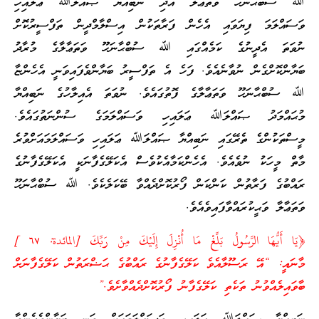
ﷲ ސުބްޙާނަހޫ ވަތަޢާލާ އަދި ނަބިއްޔާ ޞައްލަﷲ ޢަލައިހި
ވަސައްލަމަ ފިޔަވައި އެހެން ފަރާތަކުން އިސްލާމްދީން ތަފްސީރުކޮށް
ނުވަތަ އެދީނުގެ ކަމެއްގައި ﷲ ސުބްޙާނަހޫ ވަތަޢާލާގެ މުރާދު
ބަޔާންކޮށްގެން ނުވާނެއެވެ. ފަހެ އެ ތަފްސީރު ބަޔާންވެފައިވަނީ އެހެންޏާ
ﷲ ސުބްޙާނަހޫ ވަތަޢާލާގެ ފޮތުގައެވެ. ނުވަތަ އެއިލާހުގެ ނަބިއްޔާ
މުޙައްމަދު ޞައްލަﷲ ޢަލައިހި ވަސައްލަމަގެ ސުންނަތުގައެވެ.
މީސްތަކުންގެ ތެރޭގައި ނަބިއްޔާ ޞައްލަﷲ ޢަލައިހި ވަސައްލަމައަށްވުރެ
މާތް މީހަކު ނުވެއެވެ. އެހެންކަމާއެކުވެސް އެކަލޭގެފާނަކީ އެކަލޭގެފާނުގެ
ރައްބުގެ ފަރާތުން ކަންކަން ފޯރުކޮށްދެއްވާ ބޭކަލެކެވެ. ﷲ ސުބްޙާނަހޫ
ވަތަޢާލާ ވަޙީކުރައްވާފައިވެއެވެ.
﴿يَا أَيُّهَا الرَّسُولُ بَلِّغْ مَا أُنْزِلَ إِلَيْكَ مِنْ رَبِّكَ [المائدة: ٦٧ ]
މާނައީ: “އޭ ރަސޫލާއެވެ ކަލޭގެފާނުގެ ރައްބުގެ ޙަޟްރަތުން ކަލޭގެފާނަށް
ބާވައިލެއްވުނު ތަކެތި ކަލޭގެފާނު ފޯރުކޮށްދެއްވާށެވެ.”