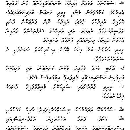
ﷲ ސުބްޙާނަހޫ ވަތަޢާލާ އެއިލާހު ބޭނުންވެވޮޑިގެންވާ މާނަ އޭގައިވާ
އެއިލާހުގެ ކަލާމުފުޅުން މެނުވީ ކީރިތި ޤުރުއާން ބާވައިނުލައްވައެވެ.
އޭގައިވާ އެއިލާހުގެ މުރާދު އެއިލާހު ނޫން ފަރާތަކުން މެނުވީ
ތަފުސީރުކުރުމެއް ނުވެއެވެ. އަދި އެއިލާހުގެ ޚަލްޤުތަކުންގެ ތެރެއިން
އެކަމަށް އެއިލާހު އިޛުނަދެއްވި ފަރާތެއް މެނުވީއެވެ.
ކީރިތި ޤުރުއާން ބަލާ މީހަކު އޭގެން އިސްތިންބާޠު ކުރަންވާނީ ދެ
ޝަރުޠަކާއެކުގައެވެ.
1- ޢަރަބި ބަހުގެ ޤަވާޢިދު ތަކުން ބޭރުނުވުން، އެއީ ކަލިމަތައް
ވަކިވަކިން ހުންނައިރުގަޔާއި ގެތިފައިވާ އިރުގައިވެސް މެއެވެ.
2- ކީރިތި ޤުރުއާނުގައި ޞަރީޙަކޮށް ޘާބިތުވެފައިވާ މާނައަކާ
ޚިލާފުނުވުމެވެ.
ﷲ ސުބްޙާނަހޫ ވަތަޢާލާއަށް ނިސްބަތްކުރެވިފައިވާ ހުރިހާ ކަމެއްވަނީ
ﷲ އަށެވެ. ފޮތުގެ އަހުލުވެރީން މަގުފުރެދިގެންދިޔައީ
އިސްތިންބާޠުކުރުމުގެ ތަކުލީފު އަމިއްލައަށް އުފުލުމުގެ ސަބަބުންނެވެ.