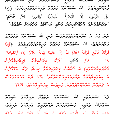
ނަބިއްޔާ ޞައްލަﷲ ޢަލައިހި ވަސައްލަމައަށް ވަނީ ބަޔާންވެގެންވާ
ފޯރުކޮށްދިނުމެވެ. ﷲ ސުބްޙާނަހޫ ވަތަޢާލާ ވަޙީކުރައްވާފައިވެއެވެ. ﴿وَمَا
عَلَى الرَّسُولِ إِلَّا الْبَلَاغُ الْمُبِينُ﴾ [النور: ٥٤] މާނައީ:
“ބަޔާންވެގެންވާ ފޯރުކޮށްދިނުން މެނުވީ ރަސޫލާގެ މައްޗަކަށް ނުވެއެވެ.”
ދެން ފަހެ އެ ބަޔާންކޮށްދެއްވުންވެސް ވަނީ ﷲ ސުބްޙާނަހޫ ވަތަޢާލާގެ
ފަރާތުންނެވެ. ﷲ ސުބްޙާނަހޫ ވަތަޢާލާ ވަޙީކުރައްވާފައިވެއެވެ. ﴿
فَإِذَا
قَرَأْنَاهُ فَاتَّبِعْ قُرْآنَهُ (18) ثُمَّ إِنَّ عَلَيْنَا بَيَانَهُ (19) ﴾) [القيامة:
١٨ – ١٩]
މާނައީ:
“ފަހެ، ތިމަންއިލާހު (ޖިބްރީލްގެފާނު
މެދުވެރިކުރައްވައި) އެ ޤުރުއާން ކިޔަވައިދެއްވާ ހިނދު، ފަހެ، ކަލޭގެފާނު
އެ ކިޔަވައިދެއްވުމާ ތަބާވެވަޑައިގަންނަވާށެވެ! (18) ދެން ހަމަކަށަވަރުން،
އެ ޤުރުއާން ބަޔާންކޮށްދެއްވުން ވަނީވެސް ތިމަންއިލާހަށެވެ. (19)”
ފަހެ ސުންނަތަކީ ﷲ ސުބްޙާނަހޫ ވަތަޢާލާ އެއިލާހުގެ ނަބިއްޔާ
ޞައްލަﷲ ޢަލައިހި ވަސައްލަމައަށް ދެއްވާފައިވާ އެއިލާހުގެ ވަޙީއެވެ.
﴿وَمَا يَنْطِقُ عَنِ الْهَوَىٰ ﴿٣﴾ إِنْ هُوَ إِلَّا وَحْيٌ يُوحَىٰ ﴿٤﴾