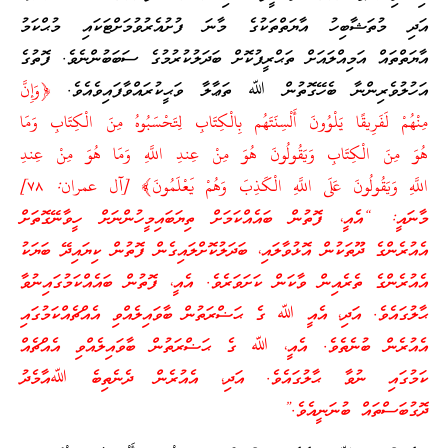
އަދި މުތަޝާބިހު އާޔަތްތަކުގެ މާނަ ފުށުއެރުވުމަށްޓަކައި މުޙްކަމު
އާޔަތްތައް އަމިއްލައަށް ތަޙްރީފުކޮށް ބަދަލުކުރުމުގެ ސަބަބުންނެވެ. ފޮތުގެ
އަހުލުވެރިންނާ ބެހޭގޮތުން ﷲ ތަޢާލާ ވަޙީކުރައްވާފައިވެއެވެ.
﴿وَإِنَّ
مِنْهُمْ لَفَرِيقًا يَلْوُونَ أَلْسِنَتَهُم بِالْكِتَابِ لِتَحْسَبُوهُ مِنَ الْكِتَابِ وَمَا
هُوَ مِنَ الْكِتَابِ وَيَقُولُونَ هُوَ مِنْ عِندِ اللَّهِ وَمَا هُوَ مِنْ عِندِ
اللَّهِ وَيَقُولُونَ عَلَى اللَّهِ الْكَذِبَ وَهُمْ يَعْلَمُونَ﴾ [آل عمران: ٧٨]
މާނައީ: “އެއީ، ފޮތުން ބައެއްކަމަށް ތިޔަބައިމީހުންނަށް ހީވާނޭގޮތަށް
އެއުރެންގެ ދޫތަކުން އޮޅުވާލައި، ބަދަލުކޮށްލައިގެން ފޮތުން ކިޔައިދޭ ބަޔަކު
އެއުރެންގެ ތެރެއިން ވާކަން ކަށަވަރެވެ. އެއީ، ފޮތުން ބައެއްކަމުގައިނުވާ
ޙާލުގައެވެ. އަދި، އެއީ ﷲ ގެ ޙަޟްރަތުން ބާވައިލެއްވި އެއްޗެއްކަމުގައި
އެއުރެން ބުނެތެވެ. އެއީ، ﷲ ގެ ޙަޟްރަތުން ބާވައިލެއްވި އެއްޗެއް
ކަމުގައި ނުވާ ޙާލުގައެވެ. އަދި، އެއުރެން ދެނެތިބެ ﷲއާމެދު
ދޮގުބަސްތައް ބުނަނީއެވެ.”