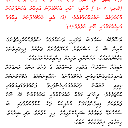
[النجم: ٣ -٤ ] މާނައީ: “އަދި އެކަލޭގެފާނު އަމިއްލަ އެދުންފުޅަކަށް
ވާހަކަފުޅެއް ނުމެދައްކަވާމެއެވެ. (3) އެއީ އެކަލޭގެފާނަށް އިއްވަވާ
ވަޙީއެއްކަމުގައި ނޫނީ ނުވެތެވެ.(4)”
ރަސޫލުﷲ ޞައްލަﷲ ޢަލައިހި ވަސައްލަމައާ ސުވާލެއްކުރެވިއްޖެނަމަ،
ކުރިން ﷲ ގެ ޙަޟްރަތުން އެކަލޭގެފާނަށް ޖަވާބެއް ލިބިފައިވާނަމަ
ޖަވާބުދެއްވައެވެ. އެހެންނޫނީ ވަޙީއަށް އިންތިޒާރުކުރައްވައެވެ.
ނަބިއްޔާ ޞައްލަﷲ ޢަލައިހި ވަސައްލަމަ ގެ ފަހުމް އެންމެ ރަނގަޅަށް
އެނގިވަޑައިގެންފައިވަނީ އެކަލޭގެފާނުގެ ޞަޙާބީންނަށެވެ. އެބޭކަލުންނަށް
ކީރިތި ޤުރުއާން ފަހުމުވެވަޑައިގެންފައިވާ ފަހުމުވެވަޑައިގަތުމަކީ
ޙުއްޖަތެކެވެ. ދީނުގައި ކަމެއް ހުއްދަކުރުމާއި ޙަރާމްކުރުން ﷲ ނޫން
ފަރާތަކަށް ލިބިގެންވާކަމަށް ބުނާމީހަކު ފަހެ ޙުކުމްކުރުމުގައި ﷲ
ސުބްޙާނަހޫ ވަތަޢާލާއާ ޝަރީކުކޮށްފިއެވެ. މިއީ ކުފުރެވެ. އަދި ޝިރުކެވެ.
މިކަމުގައި ޚިލާފުވުމެއް ނެތެވެ.