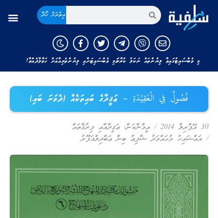
އިތުރަށް ހޯދާ
މި ވެބްސައިޓުގައިވާ ލިޔުންތައް ނަކަލު ކުރާނަމަ މި ވެބްސައިޓަށާއި ލިޔުންތެރިއާއަށް ހަވާލާދެއްވާ!
فُصُولٌ فِي الْعَقِيْدَةِ – ޢަޤީދާގެ ބައިތަކެއް (ދެވަނަ ބައި)
30 އޭޕްރިލް 2014
/
އީމާންކަން
,
ޢަޤީދާއާއި ފިރުޤާތައް
/
އައްޝައިޚު މުޙައްމަދު ޝާފިޢު ބިން ޢަބްދިލްޣަފޫރު