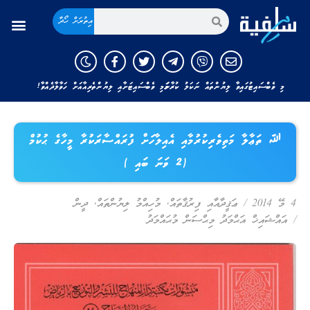
އިތުރަށް ހޯދާ
މި ވެބްސައިޓުގައިވާ ލިޔުންތައް ނަކަލު ކުރާނަމަ މި ވެބްސައިޓަށާއި ލިޔުންތެރިއާއަށް ހަވާލާދެއްވާ!
ﷲ ތަޢާލާ މަތިވެރިކުރުމާއި އެއިލާހަށް ފުރައްސާރަކުރާ މީހާގެ ޙުކުމް
(2 ވަނަ ބައި )
4 މޭ 2014
/
ޢަޤީދާއާއި ފިރުޤާތައް
,
މުހިއްމު ލިޔުންތައް
,
ދީން
/
އައްޝައިޚް އަޙްމަދު މިޙްސަން މުޙައްމަދު