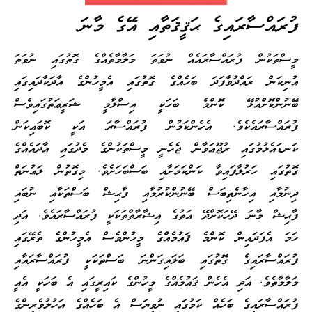
ފުރައްސާރައިގެ ޙަޤީޤަތާއި އޭގެ މާނަ
މީސްތަކުން ފުރައްސާރައެއް ނުވަތަ މަލާމާތެއްގެ ގޮތުގައި ނުވަތަ
އުނިކަން ރައްދުވާފަދަ ބަހެއްގެ ގޮތުގައި އެމީހުންގެ އާދަކާދައިގައި
ބޭނުންކޮށްއުޅޭ ކޮންމެ ބަހަކީ އިސްލާމީ ޝަރީޢަތުގައިވެސް
ފުރައްސާރައެކެވެ. އެހެންކަމުން ފުރައްސާރަ އަކީ ކޮބައިކަން
ކަނޑައެޅުމުގައި ރުޖޫޢަވާން ޖެހެނީ މީސްތަކުންގެ މެދުގައި އާދައެއްގެ
ގޮތުގައި ހަރުލާފައިވާ ކަންކަމަށާއި ބަސްބަހަށެވެ. މިގޮތުން ލަޢުނަތް
ދިނުމާއި އިހާނެތިބަސް ބޭނުންކުރުމާއި ފާޙިޝް ބަސްތަކާއި ނުބައި
ފާޙިޝް މާނަ ދޭހަކޮށްދޭ އަތުގެ އިޝާރާތްތަކަކީ ފުރައްސާރައެވެ. އަދި
ހަމަ އެފަދައިން ކޮންމެ ޤައުމެއްގެ މީހުންވެސް އެމީހުންގެ ތެރޭގައި
ފުރައްސާރައިގެ ގޮތުގައި ބަލައިގަންނަ ބަސްތަކަކީ ފުރައްސާރައާއި
މަލާމާތެވެ. އަދި އެހެން ޤައުމެއްގެ މީހުންގެ ކައިރީގައި އެ ބަހަކީ އެއީ
ފުރައްސާރައިގެ ބަހެއް ކަމުގައި ނުވިޔަސް އެ ބަހެއްގެ އަހުލުވެރިންގެ