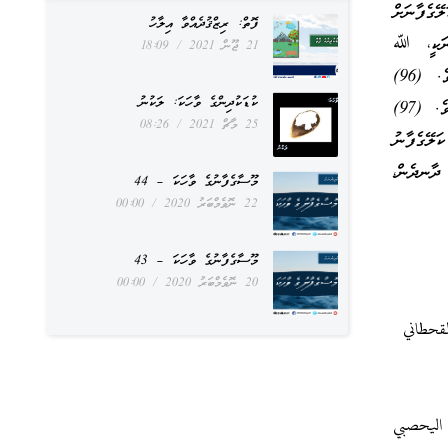
(94) ހަމަކަށަވަރުން، ކަލޭގެފާނަށް
ފޮތް: ރިޒްޤުދެއްވާ އިލާހު
ރައްކާތެރިކުރައްވާހުށީމެވެ!(95) އެއުރެންނަކީ، ﷲ
21 ޖޫން 2021
18:09
އާއެކު އެހެން އިލާހަކު ލައި، ޝަރީކުކޮށް އުޅުނު މީހުންނެވެ. ނިކަންހުރެ އެއުރެންނަށް އެނގޭހުށްޓެވެ. (96)
ކުޑަކުދިންގެ ވާހަކަ: ލަކުނު
ހަމަކަށަވަރުން، އެއުރެން ބުނާ ބުނުމުން ކަލޭގެފާނުގެ ހިތްޕުޅު ދަތިވާކަން، ތިމަންއިލާހު ދެނެވޮޑިގެންވަމެވެ. (97)
25 މާޗް 2021
08:26
ލޭގެފާނު
ށް ދާނދެން،
މޫސާގެފާނުގެ ވާހަކަ – 44
22 ނޮވެމްބަރު 2020
00:00
މޫސާގެފާނުގެ ވާހަކަ – 43
20 ނޮވެމްބަރު 2020
00:00
ليحصبي