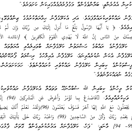
ކުރިން އެއުރެންވީ، ބަޔާންވެގެންވާ މަގުފުރެދުމެއްގައިކަން ކަށަވަރެވެ.”
ު ރައްކާތެރިކުރައްވާފައެވެ. އަދި އެކަލޭގެފާނު ޙިމާޔަތްކުރުމުގެ ޒިންމާވެވޮޑިގެ
ވެ. ﴿ يَا أَيُّهَا الرَّسُولُ بَلِّغْ مَا أُنزِلَ إِلَيْكَ مِن رَّبِّكَ وَإِن لَّمْ تَفْ
ަލޭގެފާނުގެ ރައްބުގެ ޙަޟްރަތުން ކަލޭގެފާނަށް ބާވައިލެއްވި އާޔަތްތައް ކަ
ަލޭގެފާނު އެކަން ނުކުރެއްވިނަމަ، ކަލޭގެފާނު އެއިލާހުގެ ރިސާލަތު ފޯރުކޮށްދެއްވ
ަކުންގެ ކިބައިން ކަލޭގެފާނު ރައްކާތެރި ކުރައްވާނެތެވެ. ހަމަކަށަވަރުން، 
ެއް ނުދައްކަވާނެތެވެ.”
ަކުރާ މީހުންގެ ކިބައިން ﷲ ސުބްޙާނަހޫ ވަތަޢާލާ އެކަލޭގެފާނު ރައްކާތެރިކުރެއ
ﷲ ސުބްޙާނަހޫ ވަތަޢާލާ ވަޙީކުރެއްވިއެވެ. 
الْمُسْتَهْزِئِينَ (95) الَّذِينَ يَجْعَلُونَ مَعَ اللَّهِ إِلهًا آخَرَ فَسَوْفَ يَعْلَمُونَ (96)وَلَ
 [الحجر، الآيات: 99– 94] މާނައީ: “ފަހެ، ކަލޭގެފާނަށް އަމުރުކުރެވިގެންވާ ގޮތަށް، ފާޅު