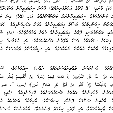
[المائدة، الآيتان: 15، 16] މާނައީ: “އޭ ފޮތުގެ އަހުލުވެރިންނޭވެ! ފޮތުން ތިޔަބައިމީހުން ވަންހަނ
 ކަންތައްތަކެއް ތިޔަބައިމީހުންނަށް ބަޔާންކޮށްދެއްވާ އަދި (އޭގެ) ގިނަ ކަން
ަވަރުން، ތިމަންއިލާހުގެ ރަސޫލާ ތިޔަބައިމީހުންގެ ގާތަށް ވަޑައިގެންފިއެވެ. ހަމަކަ
ﷲ ގެ ޙަޟްރަތުން ނޫރަކާއި، ބަޔާންކުރަނިވި
ީހަކަށް ސަލާމަތުގެ މަގަށް އެފޮތުން މަގުދައްކަވަތެވެ. އަދި އެކަލާނގެ އިޛު
ލިކަމުގެ ތެރެޔަށް އެއުރެން ނެރުއްވަތެވެ. އަދި ސީދާވެގެންވާ ތެދުމަގަކަށް އެއ
ާލާގެ ޙަޟްރަތުން މުއުމިނުތަކުންނަށްވާ ޚާއްޞަ ނިޢުމަތެކެވެ. ﷲ
مَنَّ اللَّهُ عَلَى الْمُؤْمِنِينَ إِذْ بَعَثَ فِيهِمْ رَسُولًا مِنْ أَنْفُسِهِمْ يَتْلُو عَلَيْهِ
ُ الْكِتَابَ وَالْحِكْمَةَ وَإِنْ كَانُوا مِنْ قَبْلُ لَفِي ضَلَالٍ مُبِينٍ﴾ [سورة آل عمر
ށަވަރުން، މުއުމިނުންގެ މައްޗަށް ﷲދަރުމަވަންތަވެ ވޮޑިގެންފިއެވެ. (އެއީ) އެ
ގެ ތެރެއިން ރަސޫލަކު ފޮނުއްވި ހިނދުގައެވެ. އެއިލާހުގެ އާޔަތްތައް އެއު
ރެން ޠާހިރުކުރައްވާ، އަދި ފޮތާއި ޙިކުމަތް (ސުންނަތް)، އެއުރެންނަށް އުނގަންނ