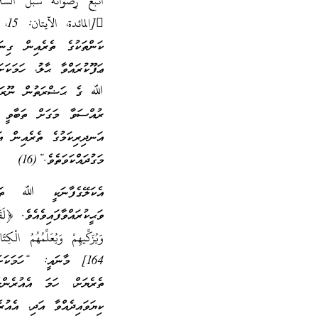
ކަންތަކުގެ ތެރެއިން ގިނަ
ޢަފޫކުރައްވާ ޙާލު، ހަމަކަށ
ރުއްސަވާ މަގަށް ތަބާވީ މ
އަނދިރިކަމުގެ ތެރެއިން އަ
މަގުދައްކަވަތެވެ.”(16)
އެކަލޭގެފާނަކީ ﷲ ތަޢ
ވަޙީކުރައްވާފައިވެއެވެ. ﴿لَقَدْ 
وَيُزَكِّيهِمْ وَيُعَلِّمُهُم
164] މާނައީ: “ހަމަކަ
ތެރެޔަށް، ހަމަ އެއުރެން
ކިޔަވައިދެއްވާ އަދި، އެއު