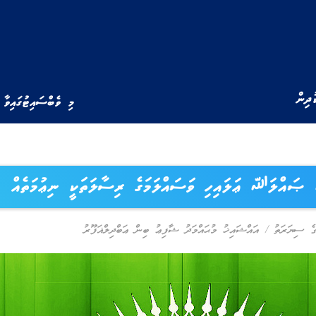
ުދިން
މި ވެބްސައިޓުގައިވާ 
ައްލަﷲ ޢަލައިހި ވަސައްލަމަގެ ރިސާލަތަކީ ނިޢުމަތެއް
ސިޔަރަތު
/
އައްޝައިޚު މުޙައްމަދު ޝާފިޢު ބިން ޢަބްދިލްޣަފޫރު