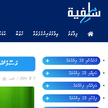
ފިލާވަޅު
ޢިލްމުވެރިންގެ ފަތުވާ
ޚުޠުބާ
ކުޑަކ
ޤުރުއާނާއި އޭގެ ޢިލްމުތައް
ރަސޫލުﷲ ޞ
ޙަދީޘާއި އޭގެ ޢިލްމުތައް
5 މޭ 2014
/
محمد ﷺ ގެ 
ޢަޤީދާއާއި ފިރުޤާތައް
ފިޤުހާއި އޭގެ ޢިލްމުތައް