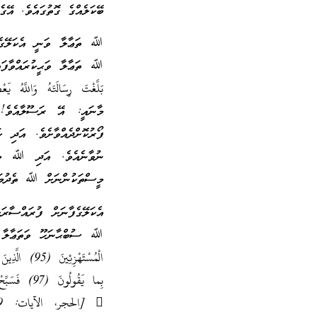
ބޭކަލެއްގެ ގޮތުގައެވެ. އޭގެ
ﷲ ތަޢާލާ ވަނީ އެކަލޭގެފާނ
ﷲ ތަޢާލާ ވަޙީކުރައްވާފައިވެއެ
މާނައީ: އޭ ރަސޫލާއެވެ! ކ
ފޯރުކޮށްދެއްވާށެވެ. އަދި ކ
ނުވާނެއެވެ. އަދި ﷲ މީސްތ
މީސްތަކުންނަށް ﷲ ތެދުމަގ
އެކަލޭގެފާނަށް ފުރައްސާރ