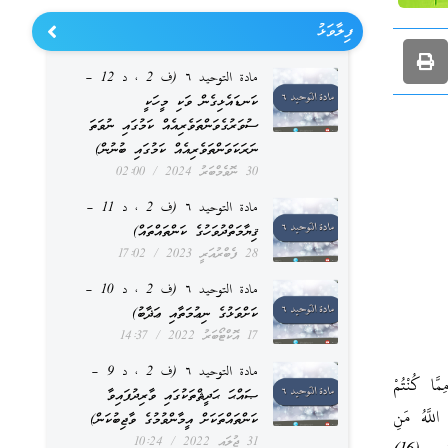
ފިލާވަޅު
مادة التوحيد ٦ (ف 2 ، د 12 –
ކަނޑައެޅިގެން ވަކި މީހަކީ
ސުވަރުގެވަންތަވެރިއެއް ކަމުގައި ނުވަތަ
ނަރަކަވަންތަވެރިއެއް ކަމުގައި ބުނުން)
30 ނޮވެމްބަރު 2024
02:00
مادة التوحيد ٦ (ف 2 ، د 11 –
ޤިޔާމަތްދުވަހުގެ ކަންތައްތައް)
28 ފެބްރުއަރީ 2023
17:02
مادة التوحيد ٦ (ف 2 ، د 10 –
ކަށްވަޅުގެ ނިޢުމަތާއި ޢަޛާބު)
17 އޮކްޓޯބަރު 2022
14:37
مادة التوحيد ٦ (ف 2 ، د 9 –
 مِمَّا كُنْتُمْ
ޞައްޙަ ޙަދީޘްތަކުގައި ވާރިދުފައިވާ
 نُورٌ وَكِتابٌ مُبِينٌ (15) يَهْدِي بِهِ اللَّهُ مَنِ
ކަންތައްތަކަށް އީމާންވުމުގެ ވާޖިބުކަން)
31 ޖުލައި 2022
10:24