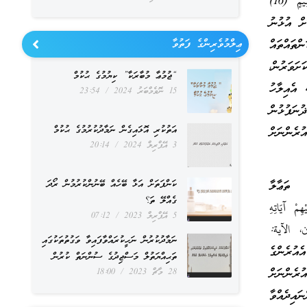
اتَّبَعَ رِضْوانَهُ سُبُلَ السَّلامِ وَيُخْرِجُهُمْ مِنَ الظُّلُماتِ إِلَى النُّورِ بِإِذْنِهِ وَيَهْدِيهِمْ إِلى صِراطٍ مُسْتَقِيمٍ (16)
ާކޮށް އުޅުނު
ތައްތައް
ޢިލްމުވެރިންގެ ފަތުވާ
ށަވަރުން،
“ޖުމުޢާ މުބާރަކާ” ކިޔުމުގެ ޙުކުމް
 ފޮތެއް، ތިޔަބައިމީހުންގެ ގާތަށް އަތުވެއްޖެއެވެ. (15) ﷲ އެއިލާހު
15 ނޮވެމްބަރު 2024
23:54
ނަފުޅުން
އަތުކުރި އޮޅައިގެން ނަމާދުކުރުމުގެ ޙުކުމް
ުރެންނަށް
3 އޭޕްރިލް 2024
20:14
 ތަޢާލާ
ކަންފަތަށް އަޅާ ބޭހެއް ބޭނުންކުރުމުން ރޯދަ
ގެއްލޭ ތަ؟
مْ آيَاتِهِ
5 އޭޕްރިލް 2023
07:12
ان، الآية:
ނަމާދުކުރުން ނަހީކުރައްވާފައިވާ ވަގުތުތަކުގައި
އުރެންގެ
ތަޙިއްޔަތުލް މަސްޖިދުގެ ސުންނަތް ކުރުން
ރެންނަށް
28 މާޗް 2023
18:00
ައިދެއްވާ