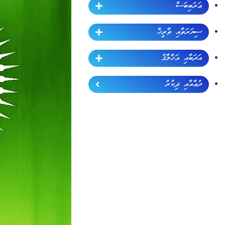
ޢަރަބިބަސް
ސިޔަރަތާއި ތާރީޚް
އަދަބާއި އަޚްލާޤު
ދުޢާއާއި ޛިކުރު