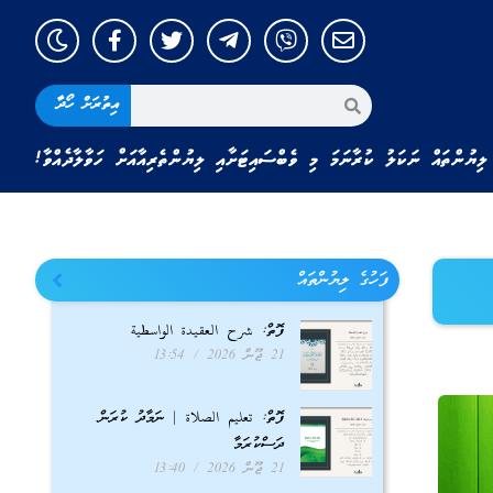
އިތުރަށް ހޯދާ
ލިޔުންތައް ނަކަލު ކުރާނަމަ މި ވެބްސައިޓަށާއި ލިޔުންތެރިއާއަށް ހަވާލާދެއްވާ!
ފަހުގެ ލިޔުންތައް
ފޮތް: شرح العقيدة الواسطية
21 ޖޫން 2026
13:54
ފޮތް: تعليم الصلاة | ނަމާދު ކުރަން
ދަސްކުރަމާ
21 ޖޫން 2026
13:40