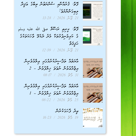
ފޮތް: ޤުރުއާނާއި ސުންނަތުން ތިބާގެ ޢަޤީދާ
ލިބިގަންނާށެވެ!
21 ޖޫން 2026
13:28
ފޮތް: ކީރިތި ރަސޫލާ صلى الله عليه وسلم
ގެ ކައިވެނިފުޅުތަކާ މެދު ދެކެވޭ ވާހަކަތަކުގެ
ޙަޤީޤަތް
21 ޖޫން 2026
12:39
އާޔަތެއް ތަފްސީރުކުރުމުގައި ޢިލްމުވެރިން
އިޖްމާޢުވުން ނުވަތަ ޚިލާފުވުން – 2
31 މާޗް 2026
08:17
އާޔަތެއް ތަފްސީރުކުރުމުގައި ޢިލްމުވެރިން
އިޖްމާޢުވުން ނުވަތަ ޚިލާފުވުން – 1
25 މާޗް 2026
08:22
ޢީދު ފާހަގަކުރުން
19 މާޗް 2026
16:23