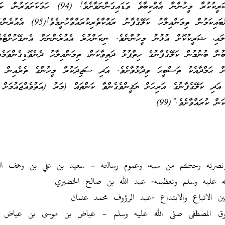
ގޮވައިލައްވާށެވެ! އަދި ޝަރީކުކުރާ މީހުންނާ އެއްކިބާވެ ވަޑައިގަންނަވާށެވެ! 
ފުރައްސާރަކުރާމީހުންގެ ނުބައިކަމުން ތިމަންއިލާހު ކަލޭގެފާނު 
ަށް ޙަމްދާއެކު ތަސްބީޙަ ވިދާޅުވާށެވެ. އަދި ސަޖިދަކުރާ މީހުންގެ ތެރެއިން ކަ
ަޑައިގަންނަވާށެވެ!(98) އަދި ކަލޭގެފާނުގެ އަރިހަށް ޔަޤީންވެގެންވާ ކަންތައް (މަރު (އަތުވެއްޖައުމަ
ން ކުރައްވާށެވެ.”(99)
قوق المصطفى صلى الله عليه وسلم – عياض بن موسى بن عياض ا