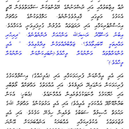
ދުޢާ އިޖާބަވުމާއި އަދި ދުޝްމަނުންގެ ރޭވުންތަކުން ސަލާމަތްވެވެން އޮތީީ
އެކަމުގެ މަތީގައި ޤާއިމުވެގެންނެވެ. ޙަލްްޤުތަކުންގެ މައްޗަށް
އިޙުސާންތެރިކަމާއި އަދި ދަރަޖަތައް އުފުލުން ގުޅިފައިވަނީ އެކަމާއެވެ.
އިބުނު މަސްޢޫދު ރަޟިޔަﷲ ޢަންހުއަށް ދެންނެވުނެވެ. “ދިރިހުރި
މައްޔިތަކީ ކޮބައިތޯއެވެ؟. ޖަވާބުދެއްވަމުން ވިދާޅުވިއެވެ. ” އެއީ
މުންކަރާތްތައް މަނާނުކުރާ މީހާއެވެ.(ނުބައިކަންކަން މަނާނުކުރާ
މީހާއެވެ.)”
އަދި އެއީ އީމާންކަން ފުރިހަމަކަމާއި އަދި (އެމީހެއްގެ) އިސްލާމްކަމުގެ
ފުރިހަމަކަން އަންގައިދޭ ދަލީލެކެވެ. އަދި އުއްމަތުގެ މައްޗަށްވާ ލޯތްބާއި
އަދި ހެޔޮކަމުގެ މާނަތަކުގެތެރެއިން އެއްމާނައެވެ. (އެބަހީ: އެކަން
ބަޔާންކޮށްދޭ އެއްކަމަކީ އެއީއެވެ) އަދި އެއީ އަޅުތަކުންގެ މައްޗަށް ﷲގެ
ރަޙުމަތް ޙާޞިލުވާ ސަބަބުގެ ތެރެއިން ހިމެނޭ ކަމެކެވެ. އަދި އެއީ
މުޖުމަތަޢުގެ އެކުވެރިކަމާއި އެއްބަޔަކު އަނެއްބަޔަކަށް އޮންނަ