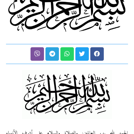
الحمد لله رب العالمين. والصلاة والسلام على أشرف الأنبياء