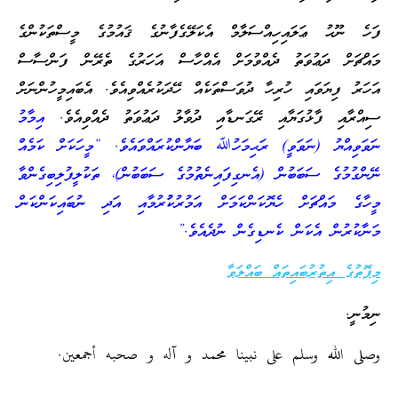
ފަހެ ނޫޙު ޢަލައިހިއްސަލާމް އެކަލޭގެފާނުގެ ޤައުމުގެ މީސްތަކުންގެ
މައްޗަށް ދަޢުވަތު ދެއްވުމަށް އެއްހާސް އަހަރުގެ ތެރޭން ފަންސާސް
އަހަރު ފިޔަވައި ހުރިހާ ދުވަސްތަކެއް ހޭދަކުރެއްވިއެވެ. އެބައިމީހުންނަށް
ސިއްރާއި ފާޅުގަޔާއި ރޭގަނޑާއި ދުވާލު ދަޢުވަތު ދެއްވިއެވެ.
އިމާމު
ނަވަވިއްޔު (ނަވަވީ) ރަޙިމަހުﷲ ބަޔާންކުރައްވައެވެ. “މީހަކަށް ކަމެއް
ނޭންގުމުގެ ސަބަބުން (އެނގިފައިނެތުމުގެ ސަބަބުން)، ތަކުލީފުލިބިގެންވާ
މީހާގެ މައްޗަށް ހެޔޮކަންކަމަށް އަމުރުކުުރުމާއި އަދި ނުބައިކަންކަން
މަނާކުރުން އެކަން ކެނޑިގެން ނުދެއެވެ.”
މިފޮތުގެ އިތުރުބައިތައް ބައްލަވާ
ނިމުނީ.
وصلى الله وسلم على نبينا محمد و آله و صحبه أجمعين.
_______________