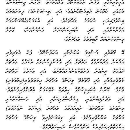
އެހީތެރިކަމާއި ގުޅުން ރަމްޒުކޮށްދޭ ޢަލާމާތެކެވެ. އޭރުން މީސްތަކުންގެ
މެދުގައި ހެޔޮކަން ދެމިގެންދާނެއެވެ. އަދި (މީސްތަކުންގެ) ފިޠުރަތުތައް
ބިނާވެފައިވަނީ އެކަމުގެ މައްޗަށެވެ. އަދި އެކަމަށް(ހެޔޮކަންކަމަށް
އަމުރުކުރުމާއި އަދި ނުބައިކަންކަމަށް މަނާކުރުމަށް) ގޮވާލާ
މީސްތަކުންނަށް ލޯބިވުމުގެ މައްޗަށެވެ.
އޭ ލޮބުވެތި މުސްލިމު އަޚުންނާއި އުޚުތުންނޭވެ. ފަހެ އެމަތިވެރި
އަޅުކަން އަދާކުރުމުގެ މައްޗަށް އަދި އެހެންމީހުންނަށް އެކަމުގެ މައްޗަށް
ދަޢުވަތު ދިނުމަށް ފަރުވާކުޑަނުކުރައްވާށެވެ. އަދި އެކަމުގެ މައްޗަށް
ކެތްތެރިވުމާއި އަދި ގޮވާލެވޭ މީހުންގެ މައްޗަށް ޙިކުމަތްތެރި(ޙިލްމުވެރި)
ވާށެވެ. އޭރުން އެބައިމީހުންގެ ހިތްތައް ހެޔޮކަމަށް އެދުންވެރިވާނެތެވެ.
އަދި އަޖުރުލިބުންވަނީ އިޚުލާސްތެރިކަމާއި އަދި މަސައްކަތްކުރި
މިންވަރުގެ މައްޗަށެވެ. ރުޅިއައުމުގެ މައްޗަށް (ހިތްހަމަ ނުޖެހުމުގެ)
މައްޗަށް ރައްކާތެރިވާށެވެ. އަދި ކިޔަމަންތެރިވާ މީހުންގެ މައްޗަށް
ޙިކުމަތްތެރިކަމާއިއެކު އަނެއްކާވެސް ނަޞީޙަތްދޭށެވެ.