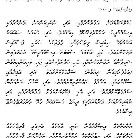
والمرسلين. و بعد.
“ހެޔޮކަންކަމަށް އަމުރުކުރުމާއި އަދި ނުބައިކަންކަން މަނާކުރުމަކީ
އިސްލާމްދީން ރައްކާތެރިކޮށްދޭ ކިއްލާއެވެ. އަދި އެކަމުގެ ސަބަބުން
އުއްމަތުގެ ކިބައިން ފިތުނަތަކާއި ފާފަތަކުގެ ނުބައި ފަސާދައިން
ދުރުކޮށްދެއެވެ. އަދި އެކަމުގެ ސަބަބުން އިސްލާމްދީނުގެ އަހުލުވެރިން
ޝައިޠާނާގެ ރޭވުންތަކުންނާއި އަދި ހަވާނަފުސުގައި ޖެހި ބެހިގެންދިޔުމުން
(މަގުފުރެދިގެން ދިޔުމުން) ސަލާމަތްކޮށްދެއެވެ. އަދި ޢަޤީދާއާއި
ސުލޫކުތަކާއި އަޚުލާޤު ރައްކާތެރިކޮށްދެއެވެ. އަދި ބޭކާރު ކަންކަމުން
ސަލާމަތްކޮށްދެއެވެ. އަދި އެއީ (ހެޔޮކަންކަމަށް އަމުރުކުރުމާއި އަދި
ނުބައިކަންކަން މަނާކުރުމަކީ) ދީނުގެ އަޞްލުއެޔާ ގުޅޭ ވަރުގަދަވެގެންވާ
ބިނާއެކެވެ.
އުއްމަތްތައް އިޞްލާޙުވުން ވަނީ އެކަމުގެ މަތީގައި ޤާއިމުވުމުގެ
މައްޗަށެވެ. އަދި ނިޢުމަތްތައް ރައްކާތެރިކުރުމާއި އަމާންކަން ޤާއިމުވުމާއި