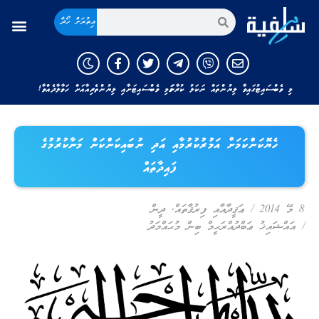
އިތުރަށް ހޯދާ
މި ވެބްސައިޓުގައިވާ ލިޔުންތައް ނަކަލު ކުރާނަމަ މި ވެބްސައިޓަށާއި ލިޔުންތެރިއާއަށް ހަވާލާދެއްވާ!
ހެޔޮކަންކަމަށް އަމުރުކުރުމާއި އަދި ނުބައިކަންކަން މަނާކުރުމުގެ
ފައިދާތައް
8 މޭ 2014
/
ޢަޤީދާއާއި ފިރުޤާތައް
,
ދީން
/
އައްޝައިޚު ޢަބްދުއްރަޙީމް ބިން މުޙައްމަދު