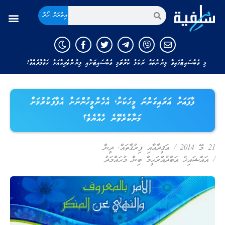
އިތުރަށް ހޯދާ
މި ވެބްސައިޓުގައިވާ ލިޔުންތައް ނަކަލު ކުރާނަމަ މި ވެބްސައިޓަށާއި ލިޔުންތެރިއާއަށް ހަވާލާދެއްވާ!
ފާފައަށް އަރައިގަންނަ މީހަކަށް، އެހެންމީހުންނަށް އެފާފަކުރުމަށް
މަނާކުރެވޭނެ ހެއްޔެވެ؟
21 މޭ 2014
/
ޢަޤީދާއާއި ފިރުޤާތައް
,
ދީން
/
އައްޝައިޚު ޢަބްދުއްރަޙީމް ބިން މުޙައްމަދު