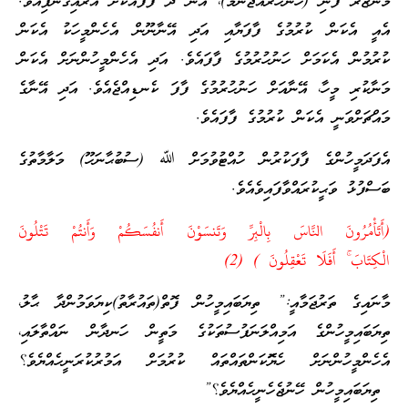
މަންޒަރު ފެނި (ހަނުހުރެއްޖެނަމަ)، އޭނާ ދެ ފާފައަކަށް އަރައިގެންފިއެވެ.
އެއީ އެކަން ކުރުމުގެ ފާފަޔާއި އަދި އޭނާނޫން އެހެންމީހަކު އެކަން
ކުރުމުން އެކަމަށް ހަނުހުރުމުގެ ފާފައެވެ. އަދި އެހެންމީހުންނަށް އެކަން
މަނާކުރި މީހާ، އޭނާއަށް ހަނުހުރުމުގެ ފާފަ ކެނޑިއްޖެއެވެ. އަދި އޭނާގެ
މައްޗަށްވަނީ އެކަން ކުރުމުގެ ފާފައެވެ.
އެފަދަމީހުންގެ ފާފަކުރުން ހުއްޓުވުމަށް ﷲ (ސުބުޙާނަހޫ) މަލާމާތުގެ
ބަސްފުޅު ވަޙީކުރައްވާފައިވެއެވެ.
(أَتَأْمُرُونَ النَّاسَ بِالْبِرِّ وَتَنسَوْنَ أَنفُسَكُمْ وَأَنتُمْ تَتْلُونَ
الْكِتَابَ ۚ أَفَلَا تَعْقِلُونَ ) (2)
މާނައިގެ ތަރުޖަމާއީ:” ތިޔަބައިމީހުން ފޮތް(ތައުރާތު)ކިޔަވަމުންދާ ޙާލު،
ތިޔަބައިމީހުންގެ އަމިއްލަނަފުސުތަކުގެ މަތީން ހަނދާން ނައްތާލައި،
އެހެންމީހުންނަށް ހެޔޮަކަންތައްތައް ކުރުމަށް އަމުރުކުރަނީހެއްޔެވެ؟
ތިޔަބައިމީހުން ހޭނުޖެހެނީހެއްޔެވެ؟”