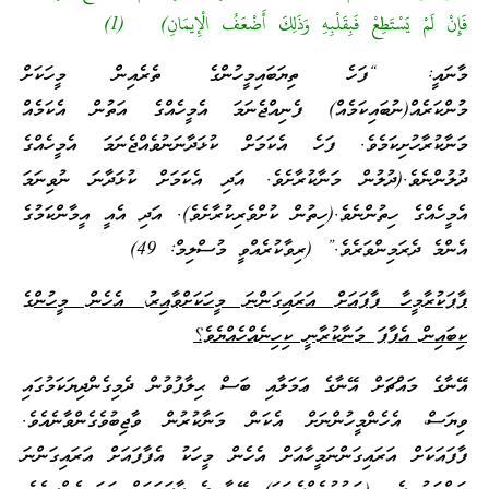
فَإِنْ لَمْ يَسْتَطِعْ فَبِقَلْبِهِ وَذَلِكَ أَضْعَفُ الْإِيمَانِ) (1)
މާނައީ: “ފަހެ ތިޔަބައިމީހުންގެ ތެރެއިން މީހަކަށް
މުންކަރެއް(ނުބައިކަމެއް) ފެނިއްޖެނަމަ އެމީހެއްގެ އަތުން އެކަމެއް
މަނާކުރާހުށިކަމެވެ. ފަހެ އެކަމަށް ކުޅަދާނަނުވެއްޖެނަމަ އެމީހެއްގެ
ދުލުންނެވެ.(ދުލުން މަނާކުރާށެވެ. އަދި އެކަމަށް ކުޅަދާނަ ނުވިނަމަ
އެމީހެއްގެ ހިތުންނެވެ.(ހިތުން ކުށްވެރިކުރާށެވެ). އަދި އެއީ އީމާންކަމުގެ
އެންމެ ދެރަމިންވަރެވެ.” (ރިވާކުރެއްވީ މުސްލިމް: 49)
ފާފަކުރާމީހާ ފާފައަށް އަރައިގަންނަ މީހަކަށްވާއިރު، އެހެން މީހުންގެ
ކިބައިން އެފާފަ މަނާކުރާނީ ކިހިނެއްހެއްޔެވެ؟
އޭނާގެ މައްޗަށް އޭނާގެ ޢަމަލާއި ބަސް ޙިލާފުވުން ދެމިގެންދިޔަކަމުގައި
ވިޔަސް، އެހެންމީހުންނަށް އެކަން މަނާކުރުން ވާޖިބުވެގެންވާނެއެވެ.
ފާފައަކަށް އަރައިގަންނަމީހާއަށް އެހެން މީހަކު އެފާފައަށް އަރައިގަންނަ