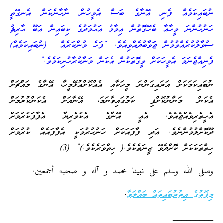
ނުބައިކަމެއް ފެނި އޭނާގެ ބަސް އެމީހުން ނާހާނެކަން އެނގޭތީ
ހަނުހުންނަ މީހާއާ ބެހޭގޮތުން އިމާމު އަޙުމަދުގެ ކިބައިން އަބޫ ޙާރިޘު
ސުވާލުކުރެއްވުމުން ޖަަވާބުދެއްވިއެވެ. “ފަހެ މުންކަރެއް (ނުބައިކަމެއް)
ފެނިއްޖެނަމަ އެމީހަކަށް ވީގޮތަކުން އެކަން މަނާކުރާހުށިކަމެވެ.”
ނުބައިކަމަކަށް އަރައިގަންނަ މީހަކާއި އެއްކޮށްއުޅޭމީހާ، އޭނާގެ މައްޗަށް
އެކަން މަނާނުކޮށްފި ކަމުގައިވާނަމަ، އޭނާއަށް އެކަންކުރުމަށް
އެހީތެރިވެއްޖެއެވެ. އެއީ އޭނާގެ އެކުވެރިޔާ އެފާފަކުރުމަށް
ދޫކޮށްލުމުންނެވެ. އަދި ފާފައަކަށް ހަނުހުރުމަކީ އެފާފައެއް ކުރުމަށް
ހިތްތަކަކަށް ކޮށްދެވޭ ޒީނަތެކެވެ.( ހިތްވަރެކެވެ.)” (3)
وصلى الله وسلم على نبينا محمد و آله و صحبه أجمعين.
މިފޮތުގެ އިތުރުބައިތައް ބައްލަވާ
.
_________