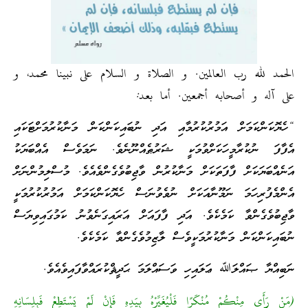
الحمد لله رب العالمين. و الصلاة و السلام على نبينا محمد، و
على آله و أصحابه أجمعين. أما بعد:
“ހެޔޮކަންކަމަށް އަމުރުކުރުމާއި އަދި ނުބައިކަންކަން މަނާކުރުމަށްޓަކައި
އެފާފަ ނުކުރާމީހަކަށްވުމަކީ ޝަރުޠެއްނޫނެވެ. ނަމަވެސް އެއްބަޔަކު
އަނެއްބަޔަކަށް ފާފަތަކަށް މަނާކުރުން ވާޖިބުވެގެންވެއެވެ. މުސްލިމުންނަށް
އެންމެފުރިހަމަ ނަމޫނާއަކަށް ނުވެވުނަސް ހެޔޮކަންކަމަށް އަމުރުކުރުމަކީ
ވާޖިބުވެގެންވާ ކަމެކެވެ. އަދި ފާފައަށް އަރައިގަނެވުނު ކަމުގައިވިޔަސް
ނުބައިކަންކަން މަނާކުރުމަކީވެސް ލާޒިމުވެގެންވާ ކަމެކެވެ.
ނަބިއްޔާ ޞައްލަﷲ ޢަލައިހި ވަސައްލަމަ ޙަދީޘްކުރައްވާފައިވެއެވެ.
(مَنْ رَأَى مِنْكُمْ مُنْكَرًا فَلْيُغَيِّرْهُ بِيَدِهِ فَإِنْ لَمْ يَسْتَطِعْ فَبِلِسَانِهِ