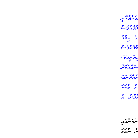
ންޖެހޭނީ
މެއްވެސް
ގެ ޢިލްމު
ްމެއްވެސް
ަނީއެވެ.
އްޙަކޮށް
އްޖެނަމަ،
ށް ވާހަކަ
ުމުން، އެ
ަނުގައި
ން ނުވަތަ