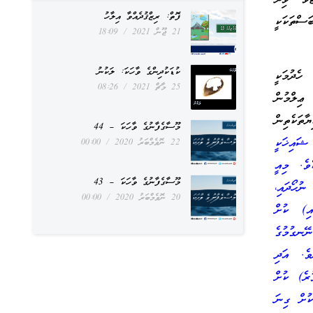
ފޮތް: ރިޒްޤުދެއްވާ އިލާހު
ަސްތަކަކީ
21 ޖޫން 2021
18:09
ކުޑަކުދިންގެ ވާހަކަ: ލަކުނު
ހެދުމަކީ
25 މާޗް 2021
08:26
 ޢިލްމުން
ތަކެތިން
މޫސާގެފާނުގެ ވާހަކަ – 44
ޝައިޚަކީ
22 ނޮވެމްބަރު 2020
00:00
ެވެ. މިއީ
މޫސާގެފާނުގެ ވާހަކަ – 43
ނުހޯދައި،
20 ނޮވެމްބަރު 2020
00:00
އި) ކުށް
ޭނގުމުގެ
ވެ. އަދި
ުރެ) ކުށް
ކުށް ގިނަ