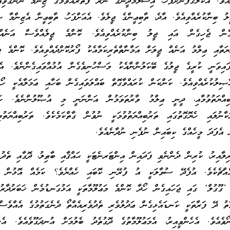
އެވެ. އެކަލޭގެފާނަށްފަހު، އިސްލާމްދީނުގެ ނޫރު ފެތުރުއްވުމުގެ ޒިންމާ ނެންގެވިއ
ލު ބިނާކުރެއްވިއެވެ. އާދެ، ތާބިޢީންގެ ޖީލެވެ. އެއަށްފަހު، ތާބިޢީން އެޒިންމާ ޞ
އިގެން ޖެހިގެން އައި ޖީލު ބިނާކުރެއްވިއެވެ. ކޮންމެ ޖީލެއްވެސް އަނެއ
ްޔަތާއި ޢިލްމު އަނެއް ޖީލަށް އަމާނާތްތެރިކަމާއެކު ފޯރުކޮށްދެއްވިއެވެ. ކޮންމެ ޖ
ފައިވަނީ ކުރީގެ ޖީލުގެ ބޭކަލުންނާއެކު މަސްހުނިވެގެން އުޅުއްވައިގެންނެވެ. އެބ
ލުކުރެއްވިއެވެ. ކަންކަން ކުރައްވާގޮތް ބައްލަވައިގެން ބަހާއި ޢަމަލާއެކީ ހޯއް
ިއްޔަތުވުމާއި، ދީނީ ޢިލްމު ވާރުތަވަމުން އަންނަނީ މި އުޞޫލުންނެވެ. ހަމަ
ާނުލައި ހެޔޮގޮތުގައި ތަރުބިއްޔަތުވުމަކީ ނުވުން ގާތްކަމެކެވެ. ތަރުބިއްޔަތުވ
ް އެފަދަ މީހެއްގެ ކިބައިން ނުފެނި ނުދާނެއެވެ.
ލާއިރު، ކުރިން ދެންނެވި ފަދައިން އިންޓަރނެޓަކީ ޙައްޤާއި ބާޠިލު، ދޮގާއި ތެދު
ެއްޗެކެވެ. އުފެދޭ ސުވާލަކީ އު ފުރޭނި ކޮބައި ހެއްޔެވެ؟ ކަމެއް އޮޅުން ފި
‘ގޫގުލް’ ގައި ޖަހައިގެން ހޯދާ ކޮންމެ މަޢުލޫމާތަކީ އަޅުގަނޑުމެން ޚަބަރުދާރު
ާތު ދޭ ފަރާތަކީ ކަނޑައެޅިގެން ޢަދުލުވެރި ތެދުވެރިއެއްތޯ ދެނެގަތުމުގެ އެއްވެސް
ެއެވެ. އެހެންވީއިރު، އެމަޢުލޫމާތުގެ ދޮގުތެދު ބެލުމަށް އުނދަގޫވެއެވެ. އެހެނ