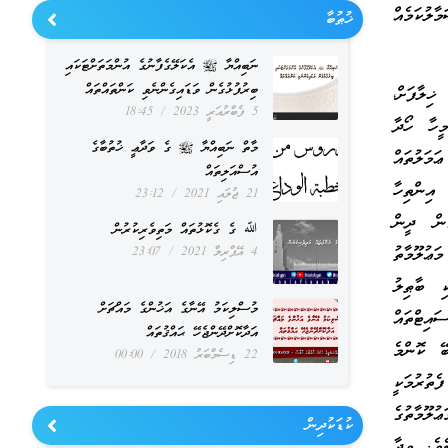
ލުކަމެއް
ޚުޠުބާ
ނަބިއްޔާ ﷺ އެކަލޭގެފާނުގެ އުންމަތަށްޓަކައި
ބިރުފުޅުގެން ވަޑައިގެންނެވި ކަންތައްތައް
ޚިލާފަށް،
5 ފެބްރުއަރީ 2023
18:45
ީހާ ހޯދާ
މާތް ނަބިއްޔާ ﷺ ގެ ވަދާޢީ ޚުތުބާގެ
ަމަލުތައް
އުސްއަލިތައް
 އިންތިހާ
21 ޖުލައި 2021
23:12
ެން ދީން
ﷲ ގެ ގެކޮޅުތައް މަތިވެރިކުރުން
ޢުލޫމާތު
4 އޭޕްރިލް 2021
23:07
ި ބާޠިލު
މުސްލިކަމު އޭނާގެ އަޚުންގެ މައްޗަށް
ައިޓްތައް
އަދާކޮށްދޭންޖެހޭ ޙައްޤުތައް
ޭ ކޮންމެ
22 ޑިސެމްބަރު 2018
00:00
ެތުރުމަކީ
ުލޫމާތުގެ
ކުޑަކުދިން
ވެ. ވިދާ