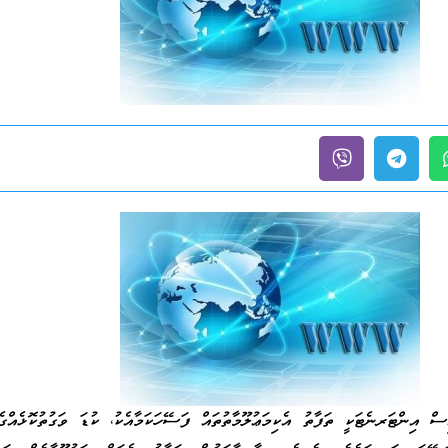
ސް އިންޓަރނެޓަކީ ތަފާތު އެކިމަޢުލޫމާތުތައް ފަސޭހަކަމާއެކު، ކުޑަ ވަގުތުކޮޅެއްގެ