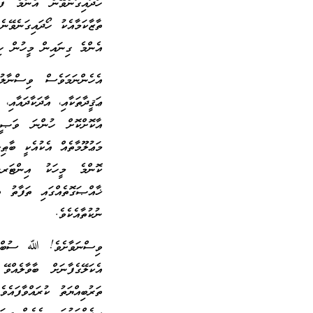
ހޯދައިގަނެވޭނެ އެންމެ ފ
ތާޒާކަމާއެކު ހޯދައިގަނެވޭ
އެންމެ ގިނައިން މީހުން ހި
އެހެންނަމަވެސް ވިސްނާލު
ޢަޤީދާތަކާއި، އާދަކާދައާއ
އާކޮށްކޮށް ހުންނަ ވަޞީލަ
މަޢުލޫމާތެއް އެކުއެކީ ބާޠ
ކޮންމެ މީހަކު އިންޓަރނެ
ޚާއްޞަގޮތެއްގައި ތަފާތު 
ނުކުތާއެކެވެ.
ވިސްނަވާށެވެ! ﷲ ސުބްޙާނ
އެކަލޭގެފާނަށް ބާވާލެއްވ
ތަރުބިއްޔަތު ކުރައްވާފައެ