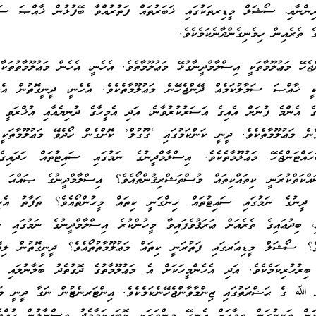
ރިންނާއި، ސޯޝަލް މީޑިރތަކުގައި ޚަބަރުތައް ފަތުރުއްވާ ބޭފުޅުން ޚާއްޞަ ސަމާ
ގެ ތެރެއިން ހިމެނިގެންދާނެކަމެކެވެ.
ޖެހޭ މަޢުލޫމާތަކީ އިސްލާމްދީނާގުޅޭ މަޢުލޫމާތެވެ. އެހެނީ، އެހެން މަޢުލޫމާތުތަކާ 
ަކީ ޚާއްޞަ ސަމާލުކަމެއް ދޭންޖެހޭނެ މަޢުލޫމާތެކެވެ. އެހެނީ، ދީނީގޮތުން އެމ
ުގެ އެންމެ ފުނަށް އެއިގެ އަސަރުކުރުވާނެ، އަދި އެމީހާގެ ދުނިޔެއާއި އުޚްރަވީ ޢ
ާނެ މަޢުލޫމާތެކެވެ. ދީނީ ކަންކަމުގައި ‘ގޫގުލް’ ކޮށްގެން ހޯދެވޭ މަޢުލޫމާތަކީ
ައްޓަންޖެހޭ މަޢުލޫމާތެކެވެ. އިސްލާމްދީނުގެ ނަމުގައި ސައިޓުތައް ހަދައިގ
ައްކަތްކުރަނީ ކިތައްކިތައް މުސްތަޝްރިޤުންތޯއެވެ؟ އިސްލާމްދީނުގެ ޞައްޙަ މަ
 ދީނުގެ ނަމުގައި ސައިޓުތައް ހިންގަނީ ކިތައް މީހުންތޯއެވެ؟ ތަފާތު އެކ
ާއި، ބިދުޢައިގެ ތެރެއަށް ޢަރަޤުވެފައިވާ މީހުންކުރެ އިސްލާމްދީނުގެ ނަމުގައި ސ
ެވެ؟ ސޯޝަލް މީޑިއަރގައި ފަތުރަނީ ކިތައް މަޢުލޫމާތުތޯއެވެ؟ ދީނީގޮތުން ލިބ
 ބިރުހުރިކަމެކެވެ. އަދި އެހެންމީހަކަށް އެ މަޢުލޫމާތުގެ ދޮގުތެދު ބަލާނުލައި ފ
ް ﷲ ގެ ޙަޟްރަތުގައި ޒިންމާވާންޖެހޭނެކަމެކެވެ. އިންޓަރނެޓުން ނަގާ ދީނީ މަޢ
ން ވަކިކުރަން ތިމާއަށް އެނގޭ މިންވަރަކީ ކޮބައިކަމާމެދު ވިސްނާލުން ހުއްޓެ