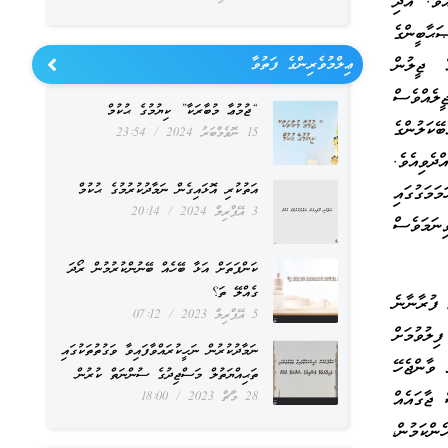
ެވެ. އަދި
ަޙާބީންގެ
ް ޖީލުން
ޢިލްމުވެރިންގެ ފަތުވާ
ީލެއްވެސް
“ޖުމުޢާ މުބާރަކާ” ކިޔުމުގެ ޙުކުމް
ޭކަލުންގެ
15 ނޮވެމްބަރު 2024
23:54
ދެވިއެވެ.
އަތުކުރި އޮޅައިގެން ނަމާދުކުރުމުގެ ޙުކުމް
މަގުގައި
3 އޭޕްރިލް 2024
20:14
ިނަމަވެސް
ކަންފަތަށް އަޅާ ބޭހެއް ބޭނުންކުރުމުން ރޯދަ
ގެއްލޭ ތަ؟
 ފުރާނާނެ
5 އޭޕްރިލް 2023
07:12
ލުވުމަށް
ނަމާދުކުރުން ނަހީކުރައްވާފައިވާ ވަގުތުތަކުގައި
 ވާންޖެހޭ
ތަޙިއްޔަތުލް މަސްޖިދުގެ ސުންނަތް ކުރުން
 ޖާގައެއް
28 މާޗް 2023
18:00
ްކަމުން،