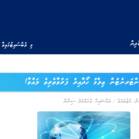
ުދިން
މި ވެބްސައިޓުގައިވާ 
ންޓަރނެޓުން ޢިލްމު ހޯދާއިރު ފަރުވާތެރިވެ ލައްވާ!
ން
,
މުޖުތަމަޢު
/
އައްޝައިޚް މުޙައްމަދު ސިނާން