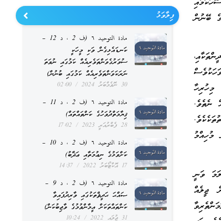
ހަކަމާއި
ފިލާވަޅު
ގެ ބޭނުން
مادة التوحيد ٦ (ف 2 ، د 12 –
ކަނޑައެޅިގެން ވަކި މީހަކީ
ްތަކާއި،
ސުވަރުގެވަންތަވެރިއެއް ކަމުގައި ނުވަތަ
ަހަކުވެސް
ނަރަކަވަންތަވެރިއެއް ކަމުގައި ބުނުން)
30 ނޮވެމްބަރު 2024
02:00
މިހުރިހާ
مادة التوحيد ٦ (ف 2 ، د 11 –
ް ނެތެވެ.
ޤިޔާމަތްދުވަހުގެ ކަންތައްތައް)
ަކެކެވެ.
28 ފެބްރުއަރީ 2023
17:02
މުހިއްމު
مادة التوحيد ٦ (ف 2 ، د 10 –
ކަށްވަޅުގެ ނިޢުމަތާއި ޢަޛާބު)
17 އޮކްޓޯބަރު 2022
14:37
ަމަ ވަނީ
مادة التوحيد ٦ (ف 2 ، د 9 –
ް ޖީލެއް
ޞައްޙަ ޙަދީޘްތަކުގައި ވާރިދުފައިވާ
ަންތެރިވާ
ކަންތައްތަކަށް އީމާންވުމުގެ ވާޖިބުކަން)
31 ޖުލައި 2022
10:24