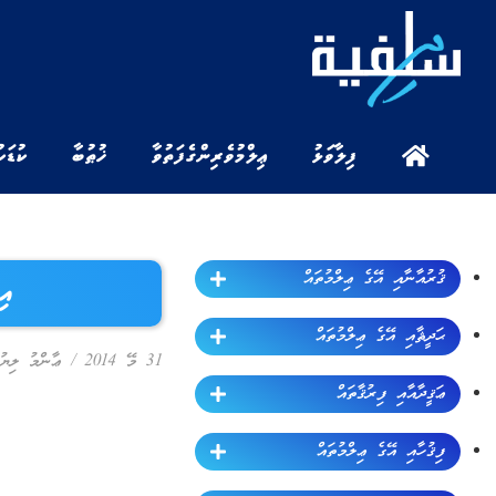
ފިލާވަޅު
ޢިލްމުވެރިންގެ ފަތުވާ
ޚުޠުބާ
ކުޑަކ
ޤުރުއާނާއި އޭގެ ޢިލްމުތައް
އި
ޙަދީޘާއި އޭގެ ޢިލްމުތައް
31 މޭ 2014
/
ޢާންމު ލިޔު
ޢަޤީދާއާއި ފިރުޤާތައް
ފިޤުހާއި އޭގެ ޢިލްމުތައް