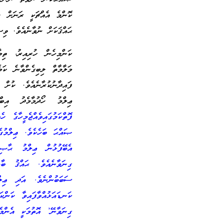
ކޮންމެ އެއްޗަކީ ރަނަށް ނު
ޙައްޤަކަށް ނުވާނެއެވެ. ވިސ
ކަންމިހެން ހުރިއިރު، ތިމ
މަލާމާތް ލިބިގެންވާނެ ކަމ
ފައިދާނުކުރާނެއެވެ. ކުށް
ޢިލްމު ހޯދުމާމެދު އިބ
ފޮތްކަމުގައިވެއްޖެމީހާގެ 
ޞައްޙަ ބަހެކެވެ. ޢިލްމުގެ
އެބޭފުޅުން ޢިލްމު ޙާޞިލ
ގިނަވާނެއެވެ. ޙައްޤު ބާ
ސަބަބުންނެވެ. އަދި ޢިލް
ކަނޑައަޅުއްވާފައިވާ ކަންކ
ގިނަވާނޭ’ އޮތުމަކީ އެންމެ