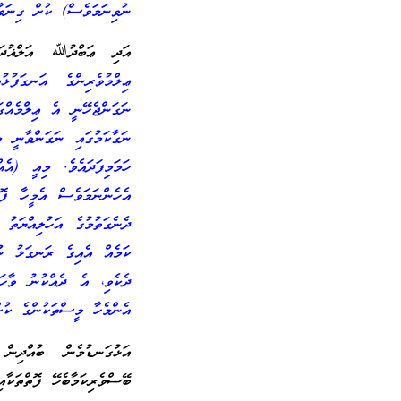
ނުވިނަމަވެސް) ކުށް ގިނަވ
އަދި ޢަބްދުﷲ އަލްޣުދައ
ޢިލްމުވެރިންގެ އަނގަފުޅ
ނަގަންޖެހޭނީ އެ ޢިލްމެއްގ
ނަގާކަމުގައި ނަގަންވާނީ މ
ހަމަމިފަދައެވެ. މިއީ (އެ
އެހެންނަމަވެސް އެމީހާ ފޮ
ދެނެގަތުމުގެ އަހުލިއްޔަތު 
ކަމެއް އެއިގެ ރަނގަޅު ނޫނ
ދެކެވި، އެ ދެއްކުނު ވާހަކ
އެންމެހާ މީސްތަކުންގެ ކުށް
އަޅުގަނޑުމެން ބުއްދިނ
ބޭސްވެރިކަމާބެހޭ ފޮތްތަކާއ