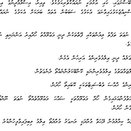
ބޭސްނަގައި، ކައި އުޅުމަކީ ނުރައްކާތެރިކަމެކެވެ. ވީއިރު، އިސްލާމްދީނުގެ ޢިލ
ނިއްޖެކަމުގައިވާނަމަ އެކަމުގެ ސަބަބުން އެތައް ބަޔަކަށް އެކަމުގެ ނުރައްކާ
ނުވަތަ ތަފާތު ލިޔުންތަކާއި ފޮތްތަކުން ދީނީ މަޢުލޫމާތު ހޯދާއިރު އަންނަނިވި ނުކ
ވެ.
ަތްފުނާއަޅައިގެން ހޯދާ މަޢުލޫމާތަކީ ޞައްޙަ މަޢުލޫމާތެއްތޯ ނުވަތަ ނޫންތ
ގެން ހޯދުން.
ެއް ކިޔާލުމުން ދޭހަވާ މުރާދަކީ ރަނގަޅު މުރާދުތޯ ޢިލްމު ލިބިފައިވާމީހުންކުރެ އ