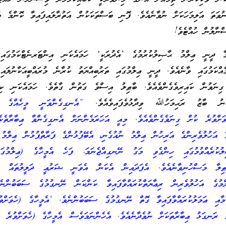
ވަތަ އަލިމަހަކަށް ނުވާނެއެވެ. ފޮނި ބަސްތަކަކުން އަތުރާލައިފައިވާ ކޮންމެ ބ
ްނާލުން ހުއްޓެވެ!
ާ ދީނީ ޢިލްމު ޙާޞިލުކުރުމުގެ ‘އެދުރަކީ’ ހަމައެކަނި އިންޓަރނެޓްކަމުގައި 
ެއްކަމުގައި ވާނެއެވެ. ދީނީ ޢިލްމުގައި ތަރުބިއްޔަތު ކުރާނެ މުރައްބީއަކާނުލައި
 ގިނަވުން ކައިރިވެގެންވެއެވެ. ބާޠިލު އިސްވެ ގަތުން ގާތެވެ. ހަމައެކަނި ކިޔާ
ްނު ބާޒު ރަޙިމަހުﷲ ވިދާޅުވެފައިވެއެވެ.
“އެނގިގެންވަނީ މީހެއްގެ 
ހެވަށްވުރެ ކުށް ގިނަވެގެންވެއެވެ. މިއީ އަހަރަމެންނަށް އެނގިގެންވާ ޢިބާރާތެކ
 އަހުލުވެރިންގެ އަރިހުން ޢިލްމު ނުއުގެނި، އެބޭފުޅުންގެ ފަރާތްޕުޅުން ޢިލްމު 
ުކުރެއްވުމުގައި ހިންގެވި މަގު ނޭނގިއްޖެނަމަ، ފަހެ އެމީހާގެ (ޢިލްމުގަ
ޠިލާ މަސްހުނިވާނެއެވެ. އެފަދައިން އެކަން އެވަނީ ޝަރުޢީ ދަލީލުތައް ނ
މުގެ އަހުލުވެރިން ރިޢާޔަތްކުރައްވާފައިވާ ކަންކަން ނޭނގުމުގެ ސަބަބުންނެ
ަމާއި ޢަމަލުކުރައްވާފައިވާ ގޮތް ނޭނގުމުގެ ސަބަބުންނެވެ. ‘އެމީހާގެ (ހެވަށްވ
 ރަނގަޅު ޢިބާރާތަކަށް ނުވެދާނެއެވެ. އެހެންނަމަވެސް، އެމީހާގެ (ހެވަށްވުރެ 