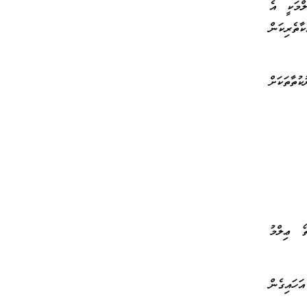
ްމަކީ އެ
ތެރިކަން
ުތާތަކަށް
ޯ ޢިލްމު
ަހައިގެން