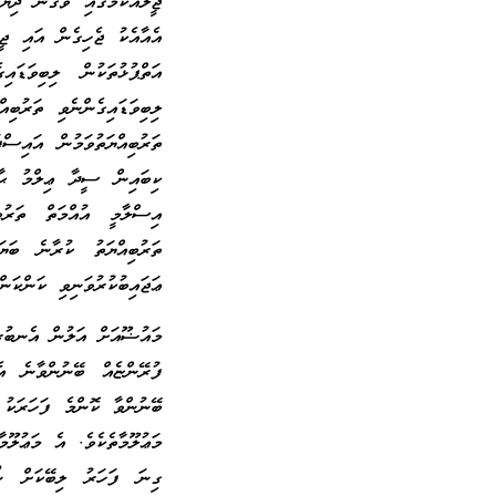
ޖީލެއްކަމުގައި ވެގެން ދިޔަ
އެއާއެކު ޖެހިގެން އައި ޖީ
އަތްޕުޅުތަކުން ލިބިވަޑަ
ލިބިވަޑައިގެންނެވި ތަރުބިއ
ތަރުބިއްޔަތުވަމުން އައިސް
ކިބައިން ސީދާ ޢިލްމު ޙާޞި
އިސްލާމީ އުއްމަތް ތަރުބ
ތަރުބިއްޔަތު ކުރާނެ ބަޔަކ
ޢަޖައިބުކުރުވަނިވި ކަންކަނ
މައުޟޫއަށް އަލުން އެނބުރި
ފުރޭންޏެއް ބޭނުންވާނެ އ
ބޭނުންވާ ކޮންމެ ފަހަރަކު 
މަޢުލޫމާތެކެވެ. އެ މަޢުލޫމ
ގިނަ ފަހަރު ލިބޭކަށް ނޯވ