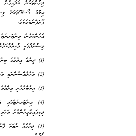
ލިޔުންތަކުން ބަލައިގެން 
ޢިލްމު ގޯސްގޮތަކަށް ވިސް
ފޯރަފާނެކަމެކެވެ.
އެހެންކަމުން، އިންޓަރނެޓް 
ވިސްނާލުމަކީ މުހިއްމުކަމެކެ
(1) ދީނުގެ ޢިލްމުގެ ބިންގަލެއް ދީނީ ޢިލްމުވެރިންގެ އަރިހުން އެޅުން.
(2) އަހުލުއްސުންނަތި ވަލްޖަމާޢަތުގެ ޢިލްމުވެރިންނަކީ ކޮންބޭކަލުންނެއްތޯ ދެނެގަތުން.
(3) އިތުބާރުހުރި ޢިލްމުވެރިންގެ ޚާއްޞަ ވެބްސައިޓްތަކަކީ ކޮބައިތޯ ހޯދުން.
(4) އިންޓަރނެޓްގައި އ
ލިބިފައިވާމީހުންކުރެ އަހައި
(5) ލިޔުމެއް ނުވަތަ ފޮތ