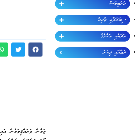
ޢަރަބިބަސް
ސިޔަރަތާއި ތާރީޚް
އަދަބާއި އަޚްލާޤު
ދުޢާއާއި ޛިކުރު
ޒަމާން ތަރައްޤީވަމުން އައި