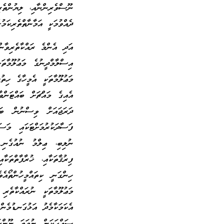
ނޫސްވެރިންނާއި، ލިޔުންތެ
ދެއްވުމަކީ އަމާނާތްތެރިކަމު
އަދި އެންމެ ރައްކާތެރިވާން
އިސްލާމްދީނުގެ މަޢުލޫމާތ
މަޢުލޫމާތަކީ އެމީހާގެ ހިތ
އެއިގެ މައްޗަށް ބައްޓަންވ
ދަރަޖައަށް ވިސްނުން ބަހ
ފަސާދަކުރުމަށްޓަކައި މަސ
ނުލިބި، ޢިލްމު ނުއުގެނި
ފިރުޤާތަކާއި، ޚުރާފާތްތަކ
ހިންގަނީ ކިތައްމީހުންތޯއ
މަޢުލޫމާތަކީ ނުރައްކާތެރި
އެކަމަކާމެދު އަޅުގަނޑުމެނ
ޞައްޙަކަން ނުވަތަ ނޫންކަ