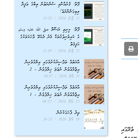
ފޮތް: ޤުރުއާނާއި ސުންނަތުން ތިބާގެ ޢަޤީދާ
ލިބިގަންނާށެވެ!
21 ޖޫން 2026
13:28
ފޮތް: ކީރިތި ރަސޫލާ صلى الله عليه وسلم
ގެ ކައިވެނިފުޅުތަކާ މެދު ދެކެވޭ ވާހަކަތަކުގެ
ޙަޤީޤަތް
21 ޖޫން 2026
12:39
އާޔަތެއް ތަފްސީރުކުރުމުގައި ޢިލްމުވެރިން
އިޖްމާޢުވުން ނުވަތަ ޚިލާފުވުން – 2
31 މާޗް 2026
08:17
އާޔަތެއް ތަފްސީރުކުރުމުގައި ޢިލްމުވެރިން
އިޖްމާޢުވުން ނުވަތަ ޚިލާފުވުން – 1
25 މާޗް 2026
08:22
ޢީދު ފާހަގަކުރުން
19 މާޗް 2026
16:23
 ތެރޭގައި