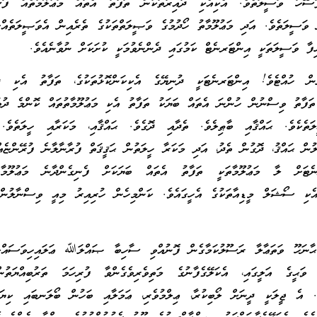
ަސޭހަ ވަސީލަތެވެ. އެކިއެކި ދާއިރާތަކުން ތަފާތު އެތައް މަޢުލޫމާތެއް ފަސޭ
ނެ ވަސީލަތެވެ. އަދި މަޢުލޫމާތު ހޯދުމުގެ ވަޞީލަތްތަކުގެ ތެރެއިން އެވަޞީލަތެއް
ފާ ވަސީލަތަކީ އިންޓަރނެޓް ކަމުގައި ދެންނެވުމަކީ ކުށަކަށް ނުވާނެއެވެ.
ން ހުއްޓެވެ! އިންޓަރނެޓަކީ ދުނިޔޭގެ އެކިކަންކޮޅުތަކުގެ، ތަފާތު އެކި ދީނ
ި، ތަފާތު ވިސްނުން ހުންނަ އެތައް ބަޔަކު ތަފާތު އެކި މަޢުލޫމާތުތައް ކޮންމެ ދުވ
ތެކެވެ. ޙައްޤާއި ބާޠިލެވެ. ތެދާއި ދޮގެވެ. ޙައްޤާއި، މަކަރާއި ހީލަތެވެ. 
ިލުން ޙައްޤު، ދޮގުން ތެދު، އަދި މަކަރާ ހީލަތުން ޙަޤީޤަތް ފުރާނާލާނެ ފުރޭންޏެއ
ޓަށް ލާ މަޢުލޫމާތަކީ ތަފާތު އެތައް ބަޔަކަށް ފެނިގެންދާނެ މަޢުލޫމާތުތ
އެކި ސޯޝަލް މީޑިއާތަކުގެ އެހީގައެވެ. ކަންމިހެން ހުރިއިރު މިއީ ވިސްނާލުން 
ަހޫ ވަތަޢާލާ ރަސޫލުކަމާގެން ފޮނުއްވި ސާހިބާ ޞައްލަﷲ ޢަލައިހިވަސައްލ
ޭ ވަޙީގެ އަލީގައި، އެކަލޭގެފާނުގެ މަތިވެރިވެގެންވާ ފުރިހަމަ ތަރުބިއްޔަތުނ
ވެ. އެ ޖީލަކީ ދީނަށް ލޯބިކުރާ، ޢިލްމުވެރި، ޢަމަލާއި ބަހުން ބޯލަނބައި ކިޔަމ