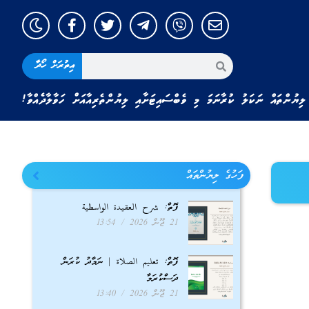
އިތުރަށް ހޯދާ
ލިޔުންތައް ނަކަލު ކުރާނަމަ މި ވެބްސައިޓަށާއި ލިޔުންތެރިއާއަށް ހަވާލާދެއްވާ!
ފަހުގެ ލިޔުންތައް
ފޮތް: شرح العقيدة الواسطية
21 ޖޫން 2026
13:54
ފޮތް: تعليم الصلاة | ނަމާދު ކުރަން
ދަސްކުރަމާ
21 ޖޫން 2026
13:40