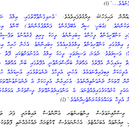
ާނެއެވެ….”
(1)
ްޔާން ރަޙިމަހުﷲ ވިދާޅުވެފައިވެއެވެ.
“އެނގިގެންވާގޮތުގައި، ޢިލްމު ނަގަ
ުތަކުންނެވެ. (އެބަހީ؛ ސީދާ އެބޭފުޅުންގެ ފަރާތްޕުޅުންނެވެ.) ކޮންމެ ޢިލް
ައި ކަންވޮށިގެންވާ މީހުންގެ ކިބައިންނެވެ. މީހަކު ކީރިތި ޤުރުއާނުގެ ތަފްސީރު
ި ޢިލްމުގައި ކަންވޮށިގެންވާ ޢިލްމުވެރިއެއްގެ ކިބައިންނެވެ. އެހެން ހުރިހާ ޢިލ
އް) ވަސީލަތެވެ. ދެވަނަ ވަސީލަތަކީ؛ މީހަކު ޢިލްމު އުގެނުމަށްޓަކައި ފޮތް ކިޔ
ތް ކިޔައިގެން އެފޮތުގެ މައްޗަށް ބަރޯސާވަންވާނީ އެފޮތުގައި ބުނާ އެއްޗެއް ޞަ
އެމީހަކަށް ލިބިފައިވާނަމައެވެ. އެހެނީ، އެމީހާގެ ދެނެގަތުމުގައި އުނިކަމެއް ހުރެ
ް ގޮތަކަށް ދެނެގަނެވިދާނެއެވެ. އެހައިރުން، އެމީހަކަށް އެ ދެނެގަނެވުނުގޮތަކަ
ައަކީ ކުށެއްކަމުގައިވެއްޖެނަމަ، އެ އަންގައިދެވުނުގޮތަށް މީސްތަކުން ޢަމަލުކުރ
 އެމީހާ ތަޙައްމަލުކުރަންޖެހިދާނެއެވެ.”
(2)
ް ވިސްނާލިނަމަވެސް، އިންޓަރނެޓަރ އެނޫންވެސް ލައިބްރަރީ ފަދަ ތަންތ
ި، ލިޔުންތައް އެބަހުއްޓެވެ. އެހެންނަމަވެސް، ޑޮކްޓަރަށް ދެއްކުމެއްނެތި ފޮތްތަކު