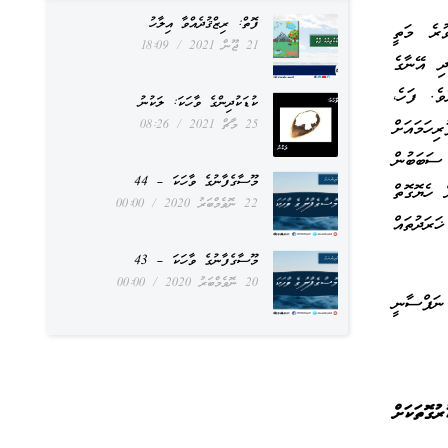
ފޮތް: ރިޒްޤުދެއްވާ އިލާހު
ުރެ މަތީ
21 ޖޫން 2021
18:09
ދި އޭނާގެ
ެ. ފަހެ،
ކުޑަކުދިންގެ ވާހަކަ: ލަކުނު
25 މާޗް 2021
08:26
ހަމައަށް
 ސަބަބުން
މޫސާގެފާނުގެ ވާހަކަ – 44
ހެޔޮގޮތް
22 ނޮވެމްބަރު 2020
00:00
ރަދުތައް
މޫސާގެފާނުގެ ވާހަކަ – 43
20 ނޮވެމްބަރު 2020
00:00
ނަފްސާނީ
ޮތަކަށް