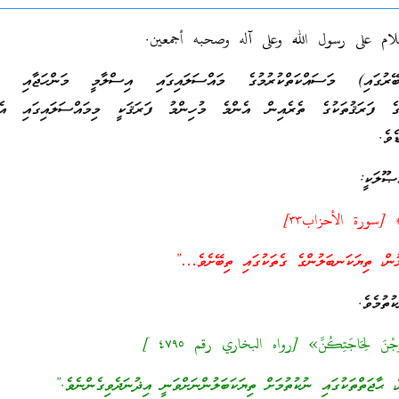
لام على رسول الله وعلى آله وصحبه أجمعين.
ރުގައި) މަސައްކަތްކުރުމުގެ މައްސަލައިގައި އިސްލާމީ މަންހަޖާއި ޢަލ
 ފަރަޤުތަކުގެ ތެރެއިން އެންމެ މުހިންމު ފަރަޤަކީ މިމައްސަލައިގައި އެބަ
ވެ.
ޞޫލަކީ:
…﴾ [سورة الأحزاب٣٣]
ން، ތިޔަކަނބަލުންގެ ގެތަކުގައި ތިބޭށެވެ…”
ުތުމެވެ.
جْنَ لِحَاجَتِكُنَّ» [رواه البخاري رقم ٤٧٩٥ ]
ޙާޖަތްތަކުގައި ނުކުތުމަށް ތިޔަކަބަލުންނަށްވަނީ އިޛުނަދެވިގެންނެވެ.”