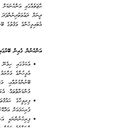
ޙާޖަތެއްގައި އަންހެނަކަށް
ދީނަށް ދަޢުވަތުދިނުންފަދަ
އެބައިމީހުންގެ ވަޤުތުގެ ބޭ
އަންހެނުން ގެއިން ބޭރުގައ
އެކަމުގައި ހިމެނޭ 
އެމީހުންގެ މަޙްރަމު
ބޭނުންކުރުމާއި، މަ
މުންކަރާތްތައް. އެކަ
ފިރިމީހާގެ ޙައްޤުތ
ފުރިހަމައަށް އަދާކޮ
ފިރިހެނުންނަކީ އަނ