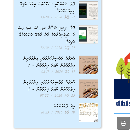
ފޮތް: ޤުރުއާނާއި ސުންނަތުން ތިބާގެ ޢަޤީދާ
ލިބިގަންނާށެވެ!
21 ޖޫން 2026
13:28
ފޮތް: ކީރިތި ރަސޫލާ صلى الله عليه وسلم
ގެ ކައިވެނިފުޅުތަކާ މެދު ދެކެވޭ ވާހަކަތަކުގެ
ޙަޤީޤަތް
21 ޖޫން 2026
12:39
އާޔަތެއް ތަފްސީރުކުރުމުގައި ޢިލްމުވެރިން
އިޖްމާޢުވުން ނުވަތަ ޚިލާފުވުން – 2
31 މާޗް 2026
08:17
އާޔަތެއް ތަފްސީރުކުރުމުގައި ޢިލްމުވެރިން
އިޖްމާޢުވުން ނުވަތަ ޚިލާފުވުން – 1
25 މާޗް 2026
08:22
ޢީދު ފާހަގަކުރުން
19 މާޗް 2026
16:23