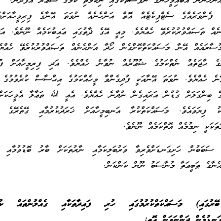
ަންހެނުން އެބައިމީހުންގެ ނަފްސުތަކުގައި ނިކަމެތި ކަމުގެ ޝޫޢޫރު އުފެދުން.
ް ފެންވަރެއްގެ ސެޓްފިކެޓެއް އޮތް އަންހެނެއް ނުވަތަ އޭނާގެ ފިރިމީހާއަށްވ
ެއް ތަޞައްވުރުކުރެވޭ ހެއްޔެވެ. މިއީ އޭގެ ޛާތުގައި ޢައިބުކަމެއް ނޫނެވެ. އަ
ުސާރައެއް އޭނާ މަސައްކަތްކޮށްގެން ހޯދާ އަންހެނެއް ތަޞައްވުރުކުރެވޭ ހެއްޔެވ
ގެ ޙާޖަތެއް ނެތްކަމުގެ ޝުޢޫރެއް ނުވާނެ ހެއްޔެވެ. އަދި ފިރިމީހާއަށް ފުރި
ވޭނެ ހެއްޔެވެ. ނުވަތަ އޭނާއަކީ ފުދިގެންވާ މީހެއްކަމުގެ އިޙްސާސް ކުރެވުމުގެ
ގެ ބިންގަލަށް ގުޑުން އަރައިގެން ނުދާނެ ހެއްޔެވެ. އެއީ ﷲ ތަޢާލާ އެމީހަކަށް 
ަކު ފިޔަވައެވެ. މަސައްކަތްކުރާ އަނބިމީހާއަށް ޚަރަދުކުރުމާއި ގޭތެރޭގެ ޚަ
ަތަކަކީ ނިމުމެއް އޮތްކަމެއް ނޫނެވެ.
 ސަބަބުން ހަށިގަނޑަށްވެރިވާ ވަރުބަލިކަމާއި ނާރުތަކަށް ބާރު ބޮޑުވުމާއި 
ހެނާގެ ޠަބީޢަތާ މުނާސަބު ނޫން ކަންކަން.
ރުގައި) މަސައްކަތްކުރުމުގައި ހުރި ފައިދާތަކާއި ގެއްލުންތައް ކުރުގ
ުގަނޑުމެން ދަންނަވަން އޮތީ: