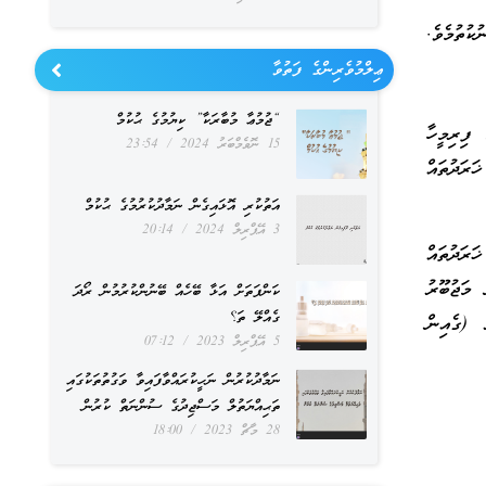
ކުތުމެވެ.
ޢިލްމުވެރިންގެ ފަތުވާ
“ޖުމުޢާ މުބާރަކާ” ކިޔުމުގެ ޙުކުމް
 ފިރިމީހާ
15 ނޮވެމްބަރު 2024
23:54
ރަދުތައް
އަތުކުރި އޮޅައިގެން ނަމާދުކުރުމުގެ ޙުކުމް
3 އޭޕްރިލް 2024
20:14
ަރަދުތައް
 މަޖުބޫރު
ކަންފަތަށް އަޅާ ބޭހެއް ބޭނުންކުރުމުން ރޯދަ
ގެއްލޭ ތަ؟
 (ގެއިން
5 އޭޕްރިލް 2023
07:12
ނަމާދުކުރުން ނަހީކުރައްވާފައިވާ ވަގުތުތަކުގައި
ތަޙިއްޔަތުލް މަސްޖިދުގެ ސުންނަތް ކުރުން
28 މާޗް 2023
18:00