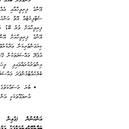
މާނައާމެދު ބައެއް އ
އޭނާގެ ފިރިމީހާއާއި އެއ
ސެޓްފިކެޓެއް އޮތް އަންހެނ
ފިރިމީހާއަށް ވުރެ ބޮޑު މ
އޭނާގެ ފިރިމީހާއަށް އޭނާ
ކިޔަމަންތެރިކަން އަދާކުރެ
އުފެދޭ މައްސަލަތަކުން ގޭ
މިންވަރުކުރައްވައިފި މީހ
ބެލެހެއްޓުމުންފަދަ މައްސަލ
ބުރަ މަސައްކަތުގެ
އުނދަގޫތަކަކީ އަން
އަންހެނުން (ގެއިން ބޭ
ބަޔާންކޮށްދިނުމަށްފަހު އަޅ