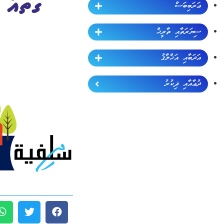
ޢަރަބިބަސް
ސިޔަރަތާއި ތާރީޚް
އަދަބާއި އަޚްލާޤު
ދުޢާއާއި ޛިކުރު