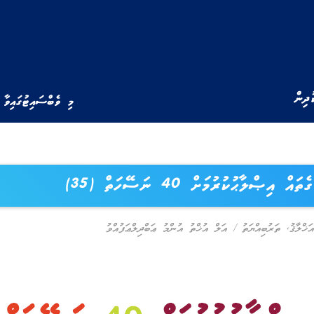
ުދިން
މި ވެބްސައިޓުގައިވާ 
ގެތައް އިޞްލާޙުކުރުމަށް 40 ނަސޭހަތް (35)
ަޚްލާޤު
,
ތަރުބިއްޔަތު
/
އަލް އުޚްތު އުންމު ޢަބްދިލްޢަފުއްވު