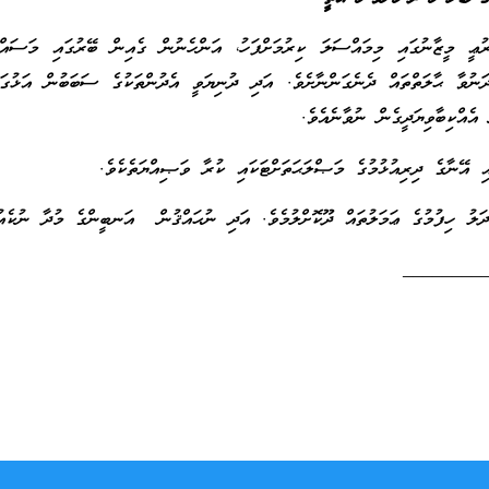
ޢީ މީޒާނުގައި މިމައްސަލަ ކިރުމަށްފަހު، އަންހެނުން ގެއިން ބޭރުގައި މަސައްކަ
ްދަނުވާ ޙާލަތްތައް ދެނެގަންނާށެވެ. އަދި ދުނިޔަވީ އެދުންތަކުގެ ސަބަބުން އަޅުގަ
އެއްކިބާވިޔަދީގެން ނުވާނެއެވެ.
ި އޭނާގެ ދިރިއުޅުމުގެ މަޞްލަޙަތަށްޓަކައި ކުރާ ވަޞިއްޔަތެކެވެ.
ދަލު ހިފުމުގެ ޢަމަލުތައް ދޫކޮށްލުމެވެ. އަދި ނުޙައްޤުން އަނބީންގެ މުދާ ނުކެއު
________