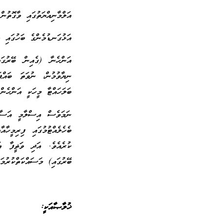
އަލްމާނިއްޔަތުގައި ވާގޮތުނ
އަޅުގަނޑުމެންގެ ބަހުގައި ޢ
އަންހެނާ (ގެއިން ބޭރުގައި
ނިޔާވުމުން، ނުވަތަ ބައް
ބަލަހައްޓާ މީހަކީ އަންހެންމ
ނަމަވެސް އިސްލާމީ އަސާސްތ
ބެހެލެއްޓުމުގައި ފިރިމީހާ
ކުރެއެވެ. އަދި ވަޡީފާ އަ
ބޭރުގައި) މަސައްކަތްކުރުމަ
ޚުލާޞާއަކީ: