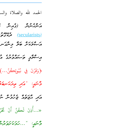
الحمد لله والصلاة والس
އަންހެނުން (ގެއިން ބޭ
(secularists)
ދެކޭގޮތުގެ
އަޞްލަކަށް ބަލާ މިންގަނޑެ
އިސްލާމީ ތަޞައްވުރުގެ އު
﴿وَقَرْنَ فِي بُيُوتِكُنَّ
މާނައީ: “އަދި ތިޔަކަނބަލު
އަދި ޙާޖަތެއް ޖެހުމުން ނުކ
«…أُذِنَ لَكُنَّ أَنْ تَخْرُ
މާނައީ: “…ހަމަކަށަވަރުން، 