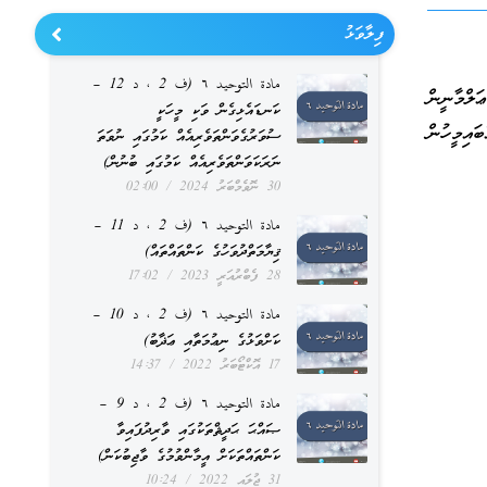
ފިލާވަޅު
مادة التوحيد ٦ (ف 2 ، د 12 –
ްމާނީން
ކަނޑައެޅިގެން ވަކި މީހަކީ
އިމީހުން
ސުވަރުގެވަންތަވެރިއެއް ކަމުގައި ނުވަތަ
ނަރަކަވަންތަވެރިއެއް ކަމުގައި ބުނުން)
30 ނޮވެމްބަރު 2024
02:00
مادة التوحيد ٦ (ف 2 ، د 11 –
ޤިޔާމަތްދުވަހުގެ ކަންތައްތައް)
28 ފެބްރުއަރީ 2023
17:02
مادة التوحيد ٦ (ف 2 ، د 10 –
ކަށްވަޅުގެ ނިޢުމަތާއި ޢަޛާބު)
17 އޮކްޓޯބަރު 2022
14:37
مادة التوحيد ٦ (ف 2 ، د 9 –
ޞައްޙަ ޙަދީޘްތަކުގައި ވާރިދުފައިވާ
ކަންތައްތަކަށް އީމާންވުމުގެ ވާޖިބުކަން)
31 ޖުލައި 2022
10:24