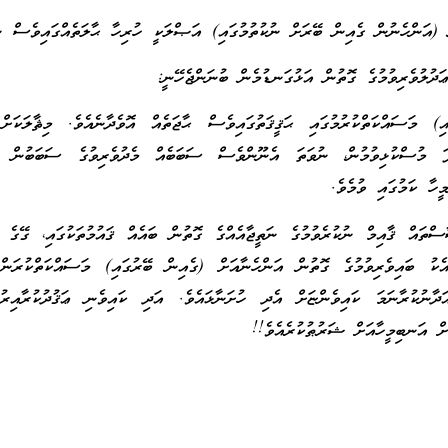
ް (އަންހެނުން ގެއިން ބޭރަށް ނުކުތުމުގައި) އަޞްލަކީ ހުރިހާ ޙާލަތެއްގައިވެސް ނު
ަދުލުވެރިވުމުގެ ގޮތުން އަޅުގަނޑުމެން ބުނަންޖެހޭނީ:
) މަސައްކަތްކުރުމުގައި ޙަޤީޤަތުގައިވެސް ޙާޖަތެއް އޮވެދާނެއެވެ. މިޘާލަކަށް
ޕަ މުސްކުޅިވުމުން، ނުވަތަ އެނޫންވެސް ސަބަބެއް މެދުވެރިވުގެ ސަބަބުން ޚަ
ީހާ ކަމުގައި ވުމެވެ.
ައް ޤާއިމް ނުކުރެވުމުގެ ނަތީޖާއެއްގެ ގޮތުން ބައެއް ޤައުމުތަކުގައި، ގޭގެ ޚ
އާއެކު ބައިވެރިވުމުގެ ގޮތުން އަންހެނާއަށް (ގެއިން ބޭރުގައި) މަސައްކަތްކުރަން
ދާނުކުރާނަމަ ކައިވެންޏަށް އެދި ހުށަނާޅައެވެ. އަދި ކައިވެނި ޢަޤުދުކުރާއިރު
ށް އަނބިމީހާއަށް ޝަރުޠުކުރެއެވެ!!