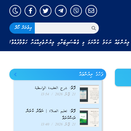
އިތުރަށް ހޯދާ
ލިޔުންތައް ނަކަލު ކުރާނަމަ މި ވެބްސައިޓަށާއި ލިޔުންތެރިއާއަށް ހަވާލާދެއްވާ!
ފަހުގެ ލިޔުންތައް
ފޮތް: شرح العقيدة الواسطية
21 ޖޫން 2026
13:54
ފޮތް: تعليم الصلاة | ނަމާދު ކުރަން
ދަސްކުރަމާ
21 ޖޫން 2026
13:40