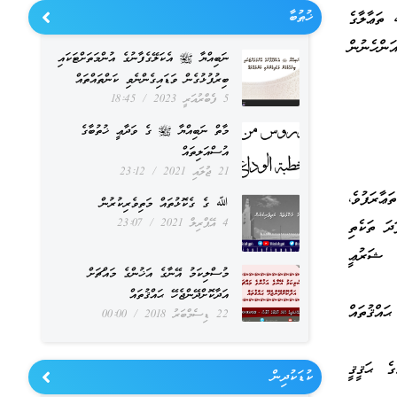
ޚުޠުބާ
 ތަޢާލާގެ
ަންހެނުން
ނަބިއްޔާ ﷺ އެކަލޭގެފާނުގެ އުންމަތަށްޓަކައި
ބިރުފުޅުގެން ވަޑައިގެންނެވި ކަންތައްތައް
5 ފެބްރުއަރީ 2023
18:45
މާތް ނަބިއްޔާ ﷺ ގެ ވަދާޢީ ޚުތުބާގެ
އުސްއަލިތައް
21 ޖުލައި 2021
23:12
ޢާރަފުވެ،
ﷲ ގެ ގެކޮޅުތައް މަތިވެރިކުރުން
4 އޭޕްރިލް 2021
23:07
ދަ ތަކެތި
ެ ޝަރުޢީ
މުސްލިކަމު އޭނާގެ އަޚުންގެ މައްޗަށް
އަދާކޮށްދޭންޖެހޭ ޙައްޤުތައް
ައްޤުތައް
22 ޑިސެމްބަރު 2018
00:00
ގެ ޙަޤީޤީ
ކުޑަކުދިން