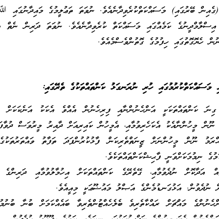
 (ގެއިން ބޭރުގައި) މަސައްކަތްކުރެވިދާނެއެވެ. ނުވަތަ ތަޢުލީމުގެ މައިދާނުގައި ﷲ
 އިސްލާމްދީނުގެ ކަމެއްގައި މަސައްކަތް ކުރެވިދާނެއެވެ. ނުވަތަ ދަރިން ނެތް އ
ނުން ހެޔޮގޮތުގައި ހިފުމުގެ ގޮތުންވެސްމެއެވެ.
ި މަސައްކަތްކުރުމުގައި ހުރި ނުރަނގަޅު ކަންތައްތަކުގެ ތެރޭގައި:
ގިނަ ކަންތައްތަކަކީ އަންހެނުންނާއި ފިރިހެނުން އެއްވެ އެކަކު އަނެކަކަށް ތަ
 ނޫން މީހުންނާއެކު އެކަހެރިވުމާއި، އެމީހުން ކައިރިއަށް ދާއިރު މީރުވަސް ދުވާފަ
ޙްރަމު ނޫން މީހުންނަށް ޒީނަތްތެރިކަން ފާޅުކުރުންފަދަ ތަފާތު ވައްތަރުތަކުގ
މުގެ ނިމުމަކަށްވަނީ ފާޙިޝްކަންތައްތަކެވެ.
ައް އަދާކޮށް ނުދެވުމާއި، ގޭތެރޭގެ ކަންތައްތަކަށް އިހުމާލުވުމާއި ދަރިންގެ ޙ
ށް ނުދެވުން. އަޅުގަނޑުމެންގެ އަޞްލު މައުޟޫޢަކީ މިއީއެވެ.
ްހެނުންގެ މައްޗަށް ރައްކާތެރިވެ ބެލެހެއްޓުންތެރިވާ ބައެއްކަމަށް ބުނާ ބުނުމު