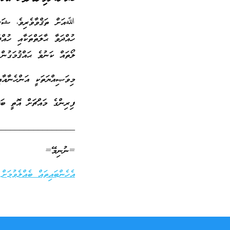
ﷲއަށް ތަޤްވާވެރިވެ، ޝަރު
ހުއްދަވާ ޙާލަތްތަކާއި ހުއ
ލޯތައް ކަނުވެ ޙައްޤުމަގުން 
މިވަޞިއްޔަތަކީ އަންހެނާއާއ
ފިރިންގެ މައްޗަށް އޮތީ ބަ
_________________
=ނުނިމޭ=
އެހެންބައިތައް ބެއްލެވުމަށް