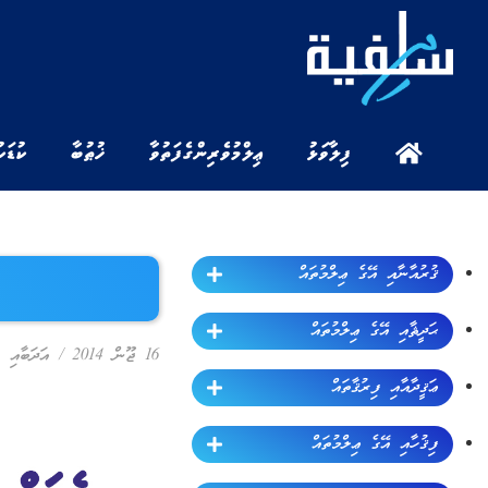
ފިލާވަޅު
ޢިލްމުވެރިންގެ ފަތުވާ
ޚުޠުބާ
ކުޑަކ
ޤުރުއާނާއި އޭގެ ޢިލްމުތައް
ޙަދީޘާއި އޭގެ ޢިލްމުތައް
16 ޖޫން 2014
/
އަދަބާއި އ
ޢަޤީދާއާއި ފިރުޤާތައް
ފިޤުހާއި އޭގެ ޢިލްމުތައް