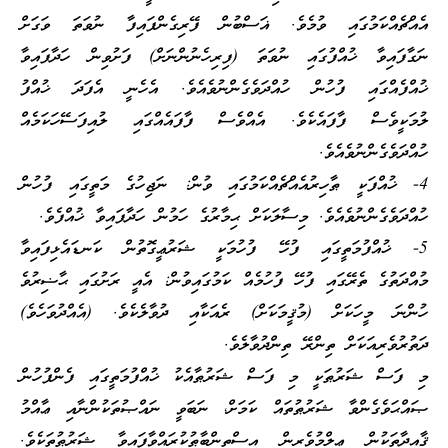
އެއްޗެއްކަމުގައި ވުމެވެ. ޣަސްބުން ފޭރިގެންފައިފާ ނުވަތަ ވަގަށް
ނަގާފައިވާ ޚުއްފުގައި ނުވަތަ (ފިރިހެނުންނަށް) ފަށުވިން ހަދާފައިވާ
ޚުއްފެއްގައި ފުހުން ހުއްދަވެގެންނުވެއެވެ. އެހެނީ އެފަދަ ޚުއްފު
ލުމަކީވެސް ފާފައެކެވެ. އެއްވެސް ފާފައެއްގައި ލުއިފަސޭހަކަމެއް
ހުއްދަވެގެންނުވެއެވެ.
4- ޚުއްފަކީ ޠާހިރުއެއްޗެއްކަމުގައި ވުން: ނަޖިހުގެ މަތީގައި ފުހުން
ހުއްދަވެގެންނުވެއެވެ. މިސާލަކަށް ޙިމާރުގެ ހަމުން ހަދާފައިވާ ޚުއްފެވެ.
5- ޚުއްފުމަތީގައި ފުހޭ ފުހުމަކީ ޝަރުޢީގޮތުން ކަނޑައެޅިފައިވާ
މުއްދަތުގެ ތެރޭގައި ފުހޭ ފުހުމެއް ކަމުގައިވުން: އެއީ ރަށުގައި ޙާޟިރުވެ
ހުންނަ މީހަކަށް (މުޤީމަކަށް) ރެއަކާއި ދުވާލެކެވެ. (އެއްދުވަހެވެ)
ދަތުރުވެރިއަކަށް ތިންރޭ ތިންދުވާލެވެ.
މި ފަސް ޝަރުޠަކީ މި ފަސް ޝަރުޠާއެކު ޚުއްފުމަތީގައި ފެންފުހުން
ޞައްޙަވެގެންވާ ޝަރުޠުތައް ކަމަށް، ނަބަވީ ނައްޞުތަކުންނާއި ޢާއްމު
ޤާއިދާތަކުން ޢިލްމުވެރިން އިސްތިންބާޠުކުރައްވާފައިވާ ޝަރުޠުތަކެވެ.