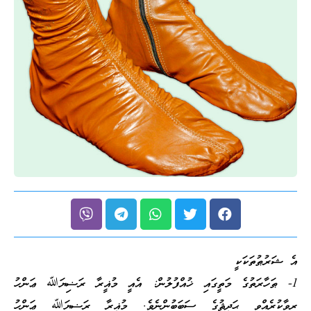
އެ ޝަރުޠުތަކަކީ
1- ޠަހާރަތުގެ މަތީގައި ޚުއްފުލުން: އެއީ މުޣީރާ ރަޟިޔަﷲ ޢަންހު
ރިވާކުރެއްވި ޙަދީޘުގެ ސަބަބުންނެވެ. މުޣީރާ ރަޟިޔަﷲ ޢަންހު