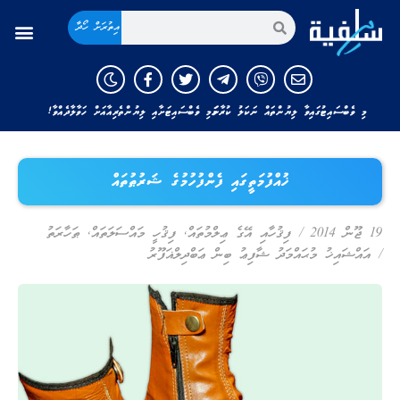
އިތުރަށް ހޯދާ
މި ވެބްސައިޓުގައިވާ ލިޔުންތައް ނަކަލު ކުރާނަމަ މި ވެބްސައިޓަށާއި ލިޔުންތެރިއާއަށް ހަވާލާދެއްވާ!
ޚުއްފުމަތީގައި ފެންފުހުމުގެ ޝަރުޠުތައް
19 ޖޫން 2014
/
ފިޤުހާއި އޭގެ ޢިލްމުތައް
,
ފިޤުހީ މައްސަލަތައް
,
ޠަހާރަތު
/
އައްޝައިޚު މުޙައްމަދު ޝާފިޢު ބިން ޢަބްދިލްޣަފޫރު