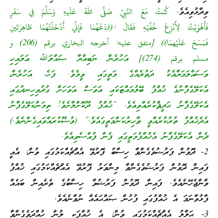
ވިދާޅުވިއެވެ.
كُنتُ مَعَ النَّبِيِّ صَلَّى اللهُ عَلَيهِ وَسَلَّمَ فِي سَفَرٍ
فَأَهْوَيْتُ لِأَنْزِعَ خُفَّيْهِ فَقَالَ :((دَعْهُمَا فَإِنِّي أَدْخَلْتُهُمَا طَاهِرَتَينِ
فَمَسَحَ عَلَيْهمَا)) [متفق عليه: أخرجه البخاري برقم (206) و
مسلم برقم (274)] އަހުރެން ނަބިއްޔާ ޞައްލަﷲ ޢަލައިހި
ވަސައްލަމަޔާއެކު ދަތުރެއްގެ މަތީގައި ވީމެވެ. ފަހެ، އަހުރެން،
އެކަލޭގެފާނުގެ ޚުއްފު ބޭލުމައްޓަކައި އަވަސް އަވަހަށް ގުދުވިހިނދުގައި
އެކަލޭގެފާނު ޙަދީޘްކުރެއްވިއެވެ. “ޚުއްފު ދޫކޮށްލާށެވެ! ތިމަންކަލޭގެފާނު
އެދެޚުއްފު ތުރުކުރެއްވީ ޠާހިރުކަންމަތީގައެވެ.” (ވުޟޫކުރައްވައިގެންނެވެ.)
ދެން އެކަލޭގެފާނު އެޚުއްފުމަތީގައި ފެން ފުއްސެވިއެވެ.
2- ދޮވުން ފަރުޟުވެގެންވާ ހިސާބު ފޮރުވޭ އެއްޗެއްކަމުގައި ވުން: އެއީ
ފައިން ދޮވުން ފަރުޟުވެގެންވާ މިންވަރު ފޮރުވޭ އެއްޗެއްކަމުގައި ޚުއްފު
ވާންޖެހޭނެއެވެ. ފައިން ދޮވުން ފަރުޟުވާ ހިސާބުގެ ތެރެއިން ބައެއް
ފާޅުވާނަމަ އެ ޚުއްފުގައި ފުހުން ޞައްޙައެއް ނުވާނެއެވެ.
3- ޙަލާލު އެއްޗެއްކަމުގައި ވުން: އެ ޚުއްފަކީ ލުން ހުއްދަވެގެންވާ