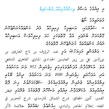
މި ލިޔުމުގެ އަޞްލު
އިސްލާމްކިއުއޭ ވެބްސައިޓް
މުތަރުޖިމުގެ ނޯޓު:
* ސުވާލުގައި، އަނބިމީހާ ފިރިމީހާއާ މެދު ކަންތައްކުރަންޖެހޭނެ
ގޮތްކަމަށް ބުނެފައި އެވާ ގޮތްތަކަކީ ހަމަ ފިރިމީހާވެސް އަނބިމީހާއާ
ދެމެދު ކަންތައްތައް ކުރަންޖެހޭނެ ގޮތްތަކެވެ.
* އަލްމަނާވީ ރަޙިމަހުﷲ އަކީ عبد الرؤوف بن تاج العارفين بن
نورالدين علي بن زين العابدين الحدادي المناوي القاهري الشافعي
އެވެ. އެކަލޭގެފާނު އުފަންވެވަޑައިގަތީ ހިޖުރައިން 952 ވަނަ އަހަރުއެވެ.
އަދި އަވަހާރަވީ ހިޖުރައިން 1030 ވަނަ އަހަރުއެވެ. ދީނުގެ ބޮޑެތި
ޢިލްމުވެރިންގެ ތެރެއިން ޢިލްމުވެރިއެކެވެ. ސަތޭކައަށްވުރެ ގިނަ ފޮތް
ލިޔުއްވިއެވެ. އެކަލޭގެފާނު ލިޔުއްވި މަޝްހޫރު ފޮތްތަކުގެ ތެރޭގައި فيض
القدير، كنوز الحقائق، شرح الشمائل للترمذي، شرح التحرير في
الفقه، إعلام الحاضر والبادي، ހިމެނެއެވެ. (ބައްލަވާ خلاصة الأثر