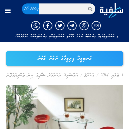
އިތުރަށް ހޯދާ
މި ވެބްސައިޓުގައިވާ ލިޔުންތައް ނަކަލު ކުރާނަމަ މި ވެބްސައިޓަށާއި ލިޔުންތެރިއާއަށް ހަވާލާދެއްވާ!
އަނބިމީހާ ފިރިމީހާގެ ނަމުން ގޮވުން
1 ޖުލައި 2014
/
އަޚްލާޤް
/
އައްޝައިޚު މުޙައްމަދު ޝާފިޢު ބިން ޢަބްދިލްޣަފޫރު