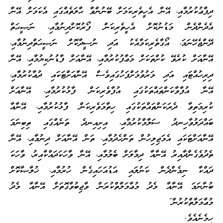
ދިފާޢުކުރުމާއި، އޭނާ އެހީތެރިކަމަށް ބޭނުންވާ ޙާލަތެއްގައި އެކަމަށް އޭނާ
އެދެންދެން މަޑުނުކޮށް އެހީތެރިކަން ފޯރުކޮށްދިނުމާއި، ނަޞީޙަތް
ދޭންޖެހޭނަމަ، އޯގާތެރިކަމާއެކު އަދި ނުސީދާކޮށް ނަޞީޙަތްދިނުމާއި،
އޭނާއަށް ކުރެވޭ ކުށްތަކަށް މަޢާފުކުރުމާއި، އޭނާއަށް ފާޑުނުކިޔުމާއި، އޭނާ
ދިރިހުއްޓައި އަދި މަރުވުމަށްފަހުގައިވެސް އޭނާއަށްޓަކައި ދުޢާކުރުމާއި،
އޭނާ އުފާވާކަންތައްތަކުގައި އުފާވެރިކަން ފާޅުކުރުމާއި، އޭނާއަށް
ކުރިމަތިވާ ދެރަކަންތައްތަކުގައި ހިތާމަވެރިކަން ފާޅުކުރުމާއި، އޭނާއާ
ބައްދަލުވާހިނދު ސަލާމްކުރުމާއި، އިށިއިނދެ ތަނެއްގައި ތިބިނަމަ
އޭނާއަށްޓަކައި އެމަޖިލިހުން ތަންހެދުމާއި، ތަން އޭނާއަށް ދިނުމާއި، އޭނާ
ތެދުވެގެންދާއިރު އޭނާއާ ދިމާލަށް ބެލުމާއި، އޭނާ ވާހަކަދައްކާއިރު، ވާހަކަ
ދައްކާ ނިމެންދެން ކަނުލައި އަޑުއަހައިގެން ހުރުމާއި، ޚުލާޞާކޮށް
ބުނާނަމަ އޭނާއާ މެދު މުޢާމަލާތްކުރަން ވާޖިބުވާގޮތަށް އޭނާއާ މެދު
މުޢާމަލާތްކުރުން”
ހިމެނެއެވެ.