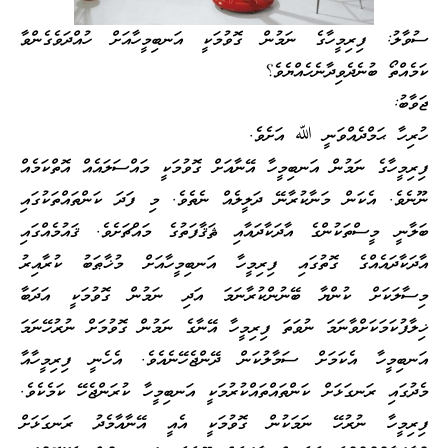
ސުވާލު: ފިރިމީހާގެ ނަމުން ގޮވުމަކީ އަނބިމީހާއަށް ހުއްދަވެގެންވާ
ކަމެއްތޯ ބުނެދެވިދާނެހެއްޔެވެ؟
ޖަވާބު:
ހުރިހާ ޙަމްދެއްވަނީ ﷲ އަށެވެ.
ފިރިމީހާގެ ނަމުން އަނބިމީހާ އޭނާއަށް ގޮވުމަކީ މައްސަލައެއް އޮތްކަމެއް
ނޫނެވެ. އެކަން މަނާކުރާނޭ ދަލީލެއް ނެތެވެ. މި ފަދަ ކަންތައްތަކުގައި
ބަލާނީ މީސްތަކުންގެ އާދަކާދައާއި ޘަޤާފަތުގެ މައްޗަށެވެ. ޤައުމެއްގައި
އާދަކާދައެއްގެ ގޮތުގައި ފިރިމީހާ އަނބިމީހާއަށް މުޚާޠަބު ކުރާއިރު
މިސާލަކަށް ކުންޔާ ބޭނުންކުރާނަމަ އަދި ނަމުން ގޮވުމަކީ އަދަބާ
ޚިލާފުކަމަކަށްވާނަމަ ނުވަތަ ފިރިމީހާ އޭނާގެ ނަމުން ގޮވުމަށް ނުރުހޭނަމަ
އަނބިމީހާ އެކަމަށް ސަމާލުކަން ދޭންޖެހޭނެއެވެ. އެހެނީ ފިރިމީހާއާ
މެދުގައި ރަނގަޅަށް ކަންތައްތައްކުރުމަކީ އަނބިމީހާ ކުރަންޖެހޭ ކަމެކެވެ.
ފިރިމީހާ ނުރުހޭ ނަމަކުން ގޮވުމަކީ އެއީ އޭނާއާމެދު ރަނގަޅަށް