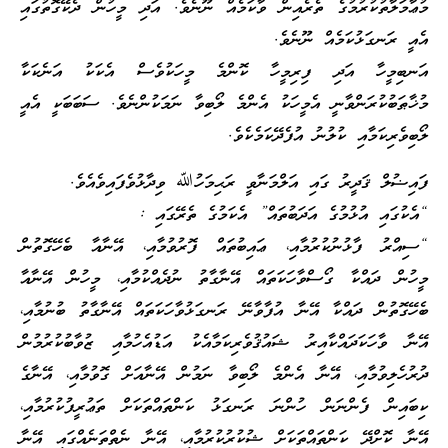
މުޢާމަލާތުކުރުމުގެ ތެރެއިން ވާކަމެއް ނޫނެވެ. އަދި މީހުން ދެކޭގޮތުގައި
އެއީ ރަނގަޅުކަމެއް ނޫނެވެ.
އަނބިމީހާ އަދި ފިރިމީހާ ކޮންމެ މީހަކުވެސް އެކަކު އަނެކަކާ
މުޚާޠަބުކުރަންވާނީ އެމީހަކު އެންމެ ލޯބިވާ ނަމަކުންނެވެ. ސަބަބަކީ އެއީ
ލޯބިވެރިކަމާއި ކުލުނު އުފެދޭކަމެކެވެ.
ފައިޟުލް ޤަދީރު ގައި އަލްމަނާވީ ރަޙިމަހުﷲ ވިދާޅުވެފައިވެއެވެ.
“އެކުގައި އުޅުމުގެ އަދަބުތައް” އެކަމުގެ ތެރޭގައި :
“ސިއްރު ފާޅުނުކުރުމާއި، ޢައިބުތައް ފޮރުވުމާއި، އޭނާއާ ބެހޭގޮތުން
މީހުން ދައްކާ ގޯސްވާހަކަތައް އޭނާގާތު ނުދެއްކުމާއި، މީހުން އޭނާއާ
ބެހޭގޮތުން ދައްކާ އޭނާ އުފާވާނޭ ރަނގަޅުވާހަކަތައް އޭނާގާތު ބުނުމާއި،
އޭނާ ވާހަކަދައްކާއިރު ޝައުޤުވެރިކަމާއެކު އަޑުއެހުމާއި ޒުވާބުކުރުމުން
ދުރުހެލިވުމާއި، އޭނާ އެންމެ ލޯބިވާ ނަމުން އޭނާއަށް ގޮވުމާއި، އޭނާގެ
ކިބައިން ފެންނަން ހުންނަ ރަނގަޅު ކަންތައްތަކަށް ތަޢުރީފުކުރުމާއި،
އޭނާ ކޮށްދޭ ކަންތައްތަކަށް ޝުކުރުކުރުމާއި، އޭނާ ނެތްތަނެއްގައި އޭނާ