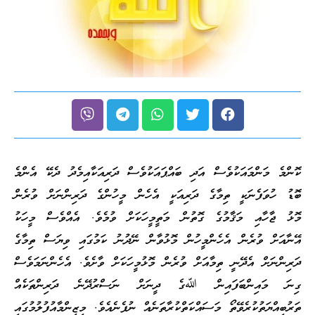
ކޮންމެ މަންމައަކުވެސް އަދި ބައްޕައަކުވެސް ދަރިއަކާއިމެދު ދެކޭ އެންމެ
ބޮޑު ހުވަފެނަކީ ތިމާގެ ދަރިއަކީ އެހެން މީހުންގެ ދަރިންނަށް ވުރެން
މޮޅު ޖާހާއި މަޤާމުގެ ގޮތުން މަތީމީހަކަށް ވުމެވެ. އެއްވެސް މީހަކު
އޭނާއަށް ވުރެން އެހެންމީހުން މޮޅުވާން ނޭދުނު ކަމުގައި ވިޔަސް ތިމާގެ
ދަރިންނަށް އެދޭނީ ތިމާއަށް ވުރެން މޮޅުމީހަކަށް ވާށެވެ. އެހެންނަމަވެސް
ގިނަ މައިންބަފައިން ﷲގެ ދީނަށް ނަސްރުދޭނެ ދަރިންތަކެއް
ތަރުބިއްޔަތުކުރެވޭތޯ މަސައްކަތްކުރާތަނެއް ނުފެނެއެވެ. މިޒިންމާއުފުލުމުގައި