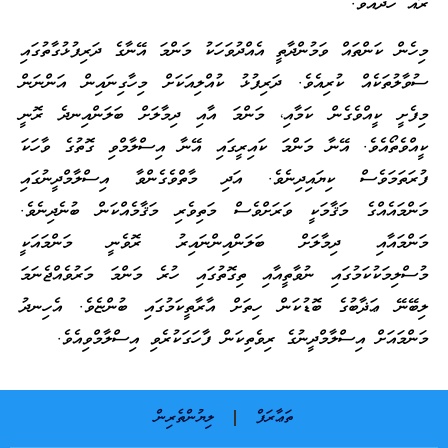
ރޮއެ ހަދައެވެ.
މިހެން ކަންތައް ވަމުންދާތީ އެއްދުވަހަކު މަންމަ އޭނާގެ ދަރިފުޅުގާތުގައި
ސުވާލުތަކެއް ކުރިއެވެ. ދަރިފުޅު ކުއްލިއަކަށް މިހާގިނައިން އަންނަން
މިފެށީ ކީއްވެގެން ކަމާއި، މަންމަ އާއި ދިމާލަށް ބަލަންއިނދެ ރޮނީ
ކީއްވެތޯއެވެ. އޭނާ މަންމަ ކައިރީގައި އޭނާ އިސްލާމްވި ގޮތުގެ ވާހަކަ
ފުރަތަމަވެސް ކިޔައިދިނެވެ. އަދި މާތްވެގެންވާ އިސްލާމްދީނުގައި
މަންމައެއްގެ މަޤާމަކީ ވަރަށްވެސް މަތިވެރި މަޤާމެއްކަން ބުނެދިނެވެ.
މަންމައާއި ދިމާލަށް ބަލަންއިންނައިރު ރޮވެނީ މަންމައަކީ
މުސްލިމަކުކަމުގައި ނުވާތީއާއި ތިގޮތުގައި ހުރެ މަންމަ މަރުވެއްޖެނަމަ
ލިބޭނޭ ޢަޛާބުގެ ބޮޑުކަން ހިތަށް އާރާތީކަމުގައި ބުންޏެވެ. އެހިނދު
މަންމައަށް އިސްލާމްދީނުގެ ރިވެތިކަން ފާހަގަކުރެވި އިސްލާމްވިއެވެ.
ތަޢާރަފް
ލިޔުންތެރިން