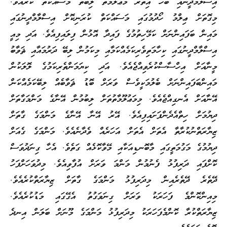
އިސްލާމްދީނާއި ބެހޭ އިތުރު މަޢުލޫމާތު ލިބޭތޯ މަސައްކަތް ކުރެއެވެ.
މިގޮތަށް ޢިލްމު ހޯދުމުގައި މަސައްކަތް ކުރަނިކޮށް އިސްލާމްދީނުގައި
މައިން ބަފައިންނަށް ކަމޭހިތުމުގެ ފައިދާ އޮޅުން ފިލައިފިއެވެ. އަދި މިއީ
އިސްލާމްދީނުގައި ކިހާމަތިވެރިކަމެއްކަމާއި މިކަމުން ލިބޭ ދަރުމައާއި ޘަވާބު
މީނާއަށް އިހްސާސްކުރެވިއްޖެއެވެ. އަދި ކިޔަމަންތެރިކަމުގެ ލޮލަކުން
މައިންބަފައިންނަށް ބެލުމަކީވެސް ވަރަށް ބޮޑު ޘަވާބެއް ލިބޭކަމެއްކަން
އޭނާއަށް އެނގިއްޖެއެވެ. މިމަޢުލޫމާތުތަށް ލިބުމުން އޭނާގެ މަންމަގާތަށް
ދިޔުމަށް ހިތްއެދެންފަށައިފިއެވެ. އޭރު އޭނާ އޭނާގެ މަންމަގެ ގާތަށް
ޒިޔާރަތްނުކުރާތާ އެތަށް އެތަށް އަހަރެއް ވެދާނެއެވެ. މަންމަގެ ގެއަށް
ދިޔުމުގެ މަގުމަތީގައި މާބޮނޑިއަކާއި މޭވާކޮޅެއް ގަތެވެ. އެހާ ގިނަދުވަސް
ކޮށްފައި ދަރިފުޅު ފެނުމުން މަންމަ ވަރަށް އުފާވިއެވެ. މިދުވަހަށްފަހު
ދޭތެރެ ދޭތެރެއިން މިދަރިފުޅު މަންމަގެ ގާތަށް ޒިޔާރަތްކުރެއެވެ.
މިއިންކޮންމެ ފަހަރަކު ވަރަށް ގިނަވަގުތު އެގޭގައި މަޑުކުރެއެވެ.
ޒިޔާރަތްކުރާ ކޮންމެފަހަރަކު މިދަރިފުޅު މަންމަގެ މޫނަށް ބަލަން އިނދެ