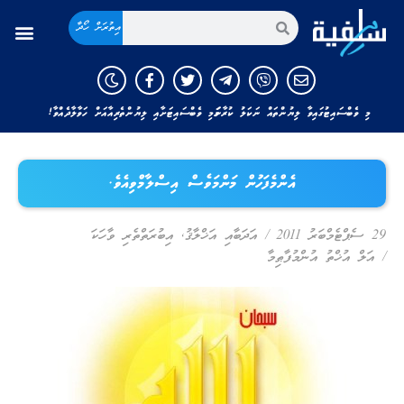
އިތުރަށް ހޯދާ
މި ވެބްސައިޓުގައިވާ ލިޔުންތައް ނަކަލު ކުރާނަމަ މި ވެބްސައިޓަށާއި ލިޔުންތެރިއާއަށް ހަވާލާދެއްވާ!
އެންމެފަހުން މަންމަވެސް އިސްލާމްވިއެވެ.
29 ސެޕްޓެމްބަރު 2011
/
އަދަބާއި އަޚްލާޤު
,
އިބުރަތްތެރި ވާހަކަ
/
އަލް އުޚްތު އުންމުފާޠިމާ