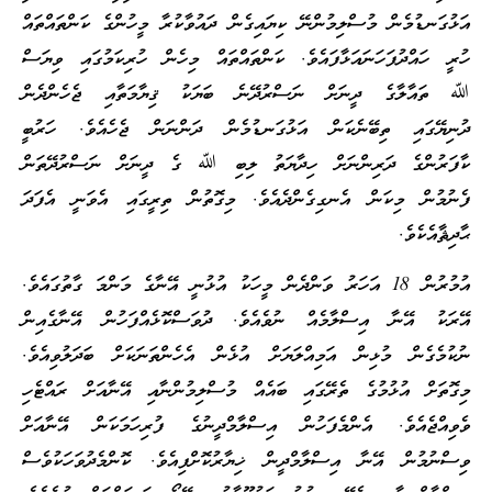
އަޅުގަނޑުމެން މުސްލިމުންނޭ ކިޔައިގެން ދައުވާކުރާ މީހުންގެ ކަންތައްތައް
ހުރީ ހައްދުފަހަނައަޅާފައެވެ. ކަންތައްތައް މިހެން ހުރިކަމުގައި ވިޔަސް
ﷲ ތައާލާގެ ދީނަށް ނަސްރުދޭނެ ބަޔަކު ޤިޔާމަތާއި ޖެހެންދެން
ދުނިޔޭގައި ތިބޭނެކަން އަޅުގަނޑުމެން ދަންނަން ޖެހެއެވެ. ހަރުބީ
ކާފަރުންގެ ދަރިންނަށް ހިދާޔަތު ލިބި ﷲ ގެ ދީނަށް ނަސްރުދޭތަން
ފެނުމުން މިކަން އެނގިގެންދެއެވެ. މިގޮތުން ތިރީގައި އެވަނީ އެފަދަ
ޙާދިޘާއެކެވެ.
އުމުރުން 18 އަހަރު ވަންދެން މީހަކު އުޅުނީ އޭނާގެ މަންމަ ގާތުގައެވެ.
އޭރަކު އޭނާ އިސްލާމެއް ނުވެއެވެ. ދުވަސްކޮޅެއްފަހުން އޭނާގެއިން
ނުކުމެގެން މުޅިން އަމިއްލަޔަށް އުޅެން އެހެންތަނަކަށް ބަދަލުވިއެވެ.
މިގޮތަށް އުޅުމުގެ ތެރޭގައި ބައެއް މުސްލިމުންނާއި އޭނާއަށް ރައްޓެހި
ވެވިއްޖެއެވެ. އެންމެފަހުން އިސްލާމްދީނުގެ ފުރިހަމަކަން އޭނާއަށް
ވިސްނުމުން އޭނާ އިސްލާމްދީން ޚިޔާރުކޮށްފިއެވެ. ކޮންމެދުވަހަކުވެސް