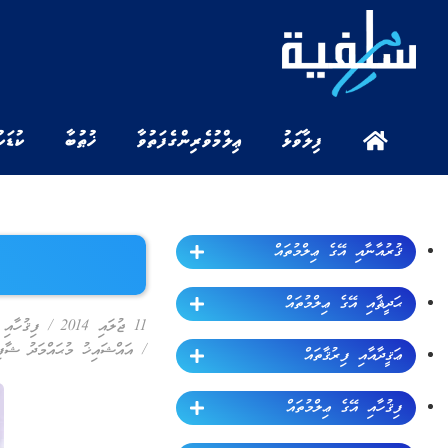
ފިލާވަޅު
ޢިލްމުވެރިންގެ ފަތުވާ
ޚުޠުބާ
ކުޑަކ
ޤުރުއާނާއި އޭގެ ޢިލްމުތައް
ޙަދީޘާއި އޭގެ ޢިލްމުތައް
11 ޖުލައި 2014
/
ފިޤުހާއި 
/
އައްޝައިޚު މުޙައްމަދު ޝާފިޢ
ޢަޤީދާއާއި ފިރުޤާތައް
ފިޤުހާއި އޭގެ ޢިލްމުތައް