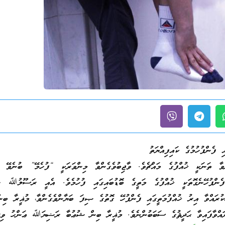
ި ފެންފުހުމުގެ ކައިފިއްޔަތު
ްވާ ތަނަކީ ޚުއްފުގެ މައްޗެވެ. ވާޖިބުވެގެންވާ މިންވަރަކީ “ފުހެމޭ” ބުނެވޭ މި
ި ފެންފުހޭނެގޮތަކީ ޚުއްފުގެ މަތީގެ ބޮޑުބައިގައި ފުހުމެވެ. އެއީ ރަސޫލުﷲ
ުރައްވާ އިރު ޚުއްފުމަތީގައި ފެންފުހޭ ގޮތުގެ ޞިފަ ބަޔާންވެގެންވާ، މުޣީރާ ބި
ްވާފައިވާ ޙަދީޘުގެ ސަބަބުންނެވެ. މުޣީރާ ބިން ޝުޢުބާ ރަޟިޔަﷲ ޢަންހު ވިދާޅ