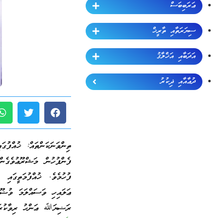
ޢަރަބިބަސް
ސިޔަރަތާއި ތާރީޚް
އަދަބާއި އަޚްލާޤު
ދުޢާއާއި ޛިކުރު
ތިންވަނަކަންތައް: ޚުއްފުގައ
ފެންފުހުން މަޝްރޫޢުވެގެނ
ފުހުމެވެ. ޚުއްފުމަތީގައ
ޢަލައިހި ވަސައްލަމަ ވުޟޫކ
ރަޟިޔަﷲ ޢަންހު ރިވާކުރައ