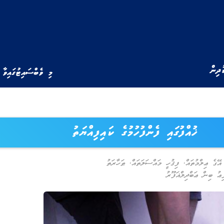
ުދިން
މި ވެބްސައިޓުގައިވާ 
ޚުއްފުގައި ފެންފުހުމުގެ ކައިފިއްޔަތު
އޭގެ ޢިލްމުތައް
,
ފިޤުހީ މައްސަލަތައް
,
ޠަހާރަތު
ު ބިން ޢަބްދިލްޣަފޫރު