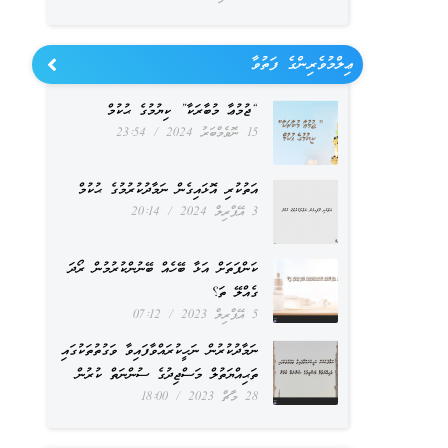
ޢިލްމުވެރިންގެ ފަތުވާ
“ޖުމުޢާ މުބާރަކާ” ކިޔުމުގެ ޙުކުމް
15 ނޮވެމްބަރު 2024
23:54
އަތުކުރި އޮޅައިގެން ނަމާދުކުރުމުގެ ޙުކުމް
3 އޭޕްރިލް 2024
20:14
ކަންފަތަށް އަޅާ ބޭހެއް ބޭނުންކުރުމުން ރޯދަ
ގެއްލޭ ތަ؟
5 އޭޕްރިލް 2023
07:12
ނަމާދުކުރުން ނަހީކުރައްވާފައިވާ ވަގުތުތަކުގައި
ތަޙިއްޔަތުލް މަސްޖިދުގެ ސުންނަތް ކުރުން
28 މާޗް 2023
18:00