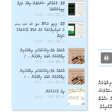
ފޮތް: ޤުރުއާނާއި ސުންނަތުން ތިބާގެ ޢަޤީދާ
ލިބިގަންނާށެވެ!
21 ޖޫން 2026
13:28
ފޮތް: ކީރިތި ރަސޫލާ صلى الله عليه وسلم
ގެ ކައިވެނިފުޅުތަކާ މެދު ދެކެވޭ ވާހަކަތަކުގެ
ޙަޤީޤަތް
21 ޖޫން 2026
12:39
އާޔަތެއް ތަފްސީރުކުރުމުގައި ޢިލްމުވެރިން
އިޖްމާޢުވުން ނުވަތަ ޚިލާފުވުން – 2
31 މާޗް 2026
08:17
އާޔަތެއް ތަފްސީރުކުރުމުގައި ޢިލްމުވެރިން
އިޖްމާޢުވުން ނުވަތަ ޚިލާފުވުން – 1
ންވަރަށް
25 މާޗް 2026
08:22
 ޞައްލަﷲ
ޢީދު ފާހަގަކުރުން
19 މާޗް 2026
16:23
ން ޝުޢުބާ
ުވިއެވެ.