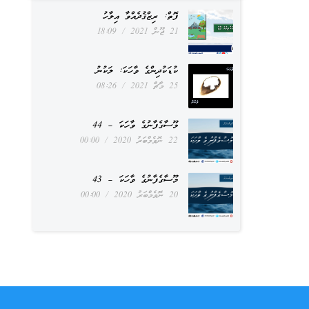
ފޮތް: ރިޒްޤުދެއްވާ އިލާހު
21 ޖޫން 2021
18:09
ކުޑަކުދިންގެ ވާހަކަ: ލަކުނު
25 މާޗް 2021
08:26
މޫސާގެފާނުގެ ވާހަކަ – 44
22 ނޮވެމްބަރު 2020
00:00
މޫސާގެފާނުގެ ވާހަކަ – 43
20 ނޮވެމްބަރު 2020
00:00