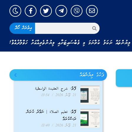
އިތުރަށް ހޯދާ
ލިޔުންތައް ނަކަލު ކުރާނަމަ މި ވެބްސައިޓަށާއި ލިޔުންތެރިއާއަށް ހަވާލާދެއްވާ!
ފަހުގެ ލިޔުންތައް
ފޮތް: شرح العقيدة الواسطية
21 ޖޫން 2026
13:54
ފޮތް: تعليم الصلاة | ނަމާދު ކުރަން
ދަސްކުރަމާ
21 ޖޫން 2026
13:40