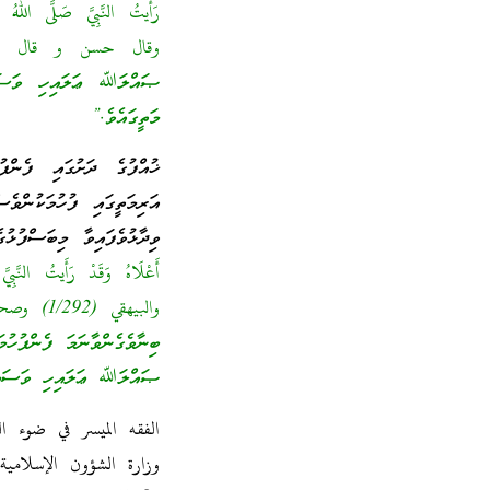
ޞައްލަﷲ ޢަލައިހި ވަސައް
މަތީގައެވެ.”
ޚުއްފުގެ ދަށުގައި ފެންފ
އަރިމަތީގައި ފުހުމަކުންވ
ވިދާޅުވެފައިވާ މިބަސްފުޅު
ބިނާވެގެންވާނަމަ ފެންފުހުމ
ޞައްލަﷲ ޢަލައިހި ވަސައްލަ
الفقه الميسر في ضوء ال
وزارة الشؤون الإسلامية 