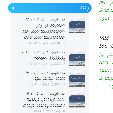
رَأَيتُ النَّبِيَّ صَلَّى اللهُ عَلَيهِ وَسَلَّمَ يَمْسَحُ عَلَى الخُفَّينِ : عَلَى ظَاهِرِهِما [أخرجه الترمذي برقم (98)
ފިލާވަޅު
برقم (85)] މާނައީ: “ރަސޫލުﷲ
ޚުއްފުގެ
مادة التوحيد ٦ (ف 2 ، د 12 –
ކަނޑައެޅިގެން ވަކި މީހަކީ
ސުވަރުގެވަންތަވެރިއެއް ކަމުގައި ނުވަތަ
ނަރަކަވަންތަވެރިއެއް ކަމުގައި ބުނުން)
ޚުއްފުގެ
30 ނޮވެމްބަރު 2024
02:00
ﷲ ޢަންހު
مادة التوحيد ٦ (ف 2 ، د 11 –
َسْحِ مِنْ
ޤިޔާމަތްދުވަހުގެ ކަންތައްތައް)
أَعْلَاهُ وَقَدْ رَأَيتُ النَّبِيَّ صَلَّى اللهُ عَلَيهِ وَسَلَّمَ يَمْسَحُ عَلَى ظَاهِرِ خُفِّهِ)) [رواه أبو داود برقم (162)
28 ފެބްރުއަރީ 2023
17:02
ީ: “ދީން ރައުޔުގެމައްޗަށް
مادة التوحيد ٦ (ف 2 ، د 10 –
ް ރަސޫލުﷲ
ކަށްވަޅުގެ ނިޢުމަތާއި ޢަޛާބު)
17 އޮކްޓޯބަރު 2022
14:37
ެ.”
مادة التوحيد ٦ (ف 2 ، د 9 –
ޞައްޙަ ޙަދީޘްތަކުގައި ވާރިދުފައިވާ
ކަންތައްތަކަށް އީމާންވުމުގެ ވާޖިބުކަން)
31 ޖުލައި 2022
10:24