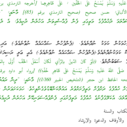
وقال حسن و قال الألباني: حسن صحيح (صحيح الترمذي 
ލަމަ ދެޚުއްފުގެ މަތީގައި ފެން ފުއްސެވިތަން އަހުރެން ދުށީމެވެ: އެ ދެ 
ުހުމަކުން ކަމަކު ނުދާނެއެވެ. (ފެންފުހުން ޞައްޙައެއް ނުވާނެއެވެ.) އަދި 
ެސް ކަމަކުނުދާނެއެވެ.(ފެންފުހުން ޞައްޙައެއް ނުވާނެއެވެ.) އެއީ ޢަލީ ރަޟިޔަ
ގެ ސަބަބުންނެވެ.
((لَوْ كَانَ الدِّينُ باِلرَّأيِ لَكَانَ أَسْفَلُ الخُفِّ أَوْلَى بِالم
والبيهقي (1/292) وصححه الحافظ ابن حجر (التلخيص الحبير 1/160)] މާނައ
ަށް ޚުއްފުގެ ދަށްފުށް މަތީފުށަށްވުރެ އައުލާކަންބޮޑުވެގެންވީހެވެ. ހަމަކަށަވަރުނ
މަ، އެކަލޭގެފާނުގެ ޚުއްފުގެ މަތީފުށުގައި ފެންފުއްސަވަނިކޮށް އަހުރެން ދުށީމެވ
كتاب والسنة
والأوقاف والدعوة والإرشاد