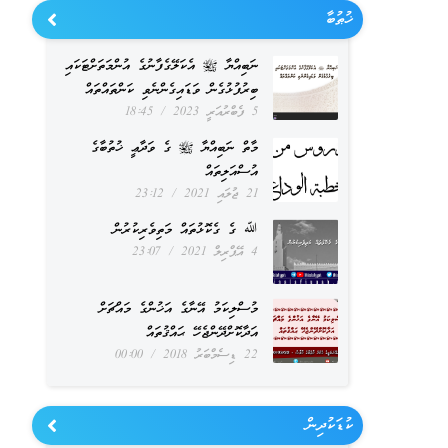
ޚުޠުބާ
ނަބިއްޔާ ﷺ އެކަލޭގެފާނުގެ އުންމަތަށްޓަކައި
ބިރުފުޅުގެން ވަޑައިގެންނެވި ކަންތައްތައް
5 ފެބްރުއަރީ 2023
18:45
މާތް ނަބިއްޔާ ﷺ ގެ ވަދާޢީ ޚުތުބާގެ
އުސްއަލިތައް
21 ޖުލައި 2021
23:12
ﷲ ގެ ގެކޮޅުތައް މަތިވެރިކުރުން
4 އޭޕްރިލް 2021
23:07
މުސްލިކަމު އޭނާގެ އަޚުންގެ މައްޗަށް
އަދާކޮށްދޭންޖެހޭ ޙައްޤުތައް
22 ޑިސެމްބަރު 2018
00:00
ކުޑަކުދިން