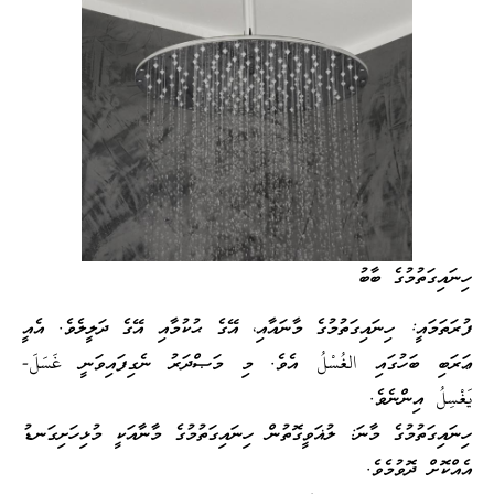
ހިނައިގަތުމުގެ ބާބު
ފުރަތަމައީ: ހިނައިގަތުމުގެ މާނައާއި، އޭގެ ޙުކުމާއި އޭގެ ދަލީލެވެ. އެއީ
ޢަރަބި ބަހުގައި الغُسْلُ އެވެ. މި މަޞްދަރު ނެގިފައިވަނީ غَسَلَ-
يَغْسِلُ އިންނެވެ.
ހިނައިގަތުމުގެ މާނަ: ލުޣަވީގޮތުން ހިނައިގަތުމުގެ މާނާއަކީ މުޅިހަށިގަނޑު
އެއްކޮށް ދޮވުމެވެ.