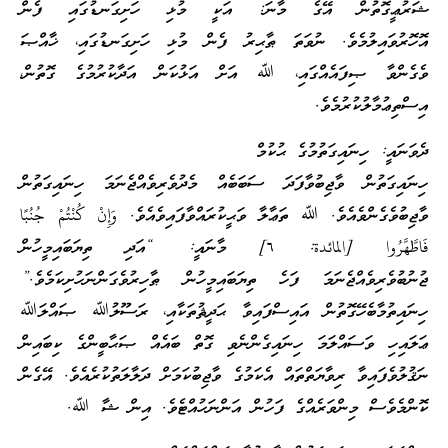
ޝަރުޢީގޮތުން އޭގެ މާނަ: އަކީ މުޅި ހަށިގަނޑުގައި ފެން
އޮހޮރުވައިލުމެވެ. ނުވަތަ ޠާޙިރު ފެން މުޅި ހަށިގަނޑުގައި، ޚާއްޞަ
ވެގެންވާ ޞިފައެއްގައި، ﷲ އަށް އަޅުކަން އަދާކުރުމުގެ ގޮތުން،
އިސްތިޢުމާލުކުރުމެވެ.
ދެވަނައީ: ހިނައިގަތުމުގެ ޙުކުމް
ހިނައިގަތުން ވާޖިބުވާފަދަ ސަބަބެއް މެދުވެރިވެއްޖެނަމަ ހިނައިގަތުން
ވާޖިބުވެގެންވެއެވެ. ﷲ ތަޢާލާ ވަޙީކުރައްވާފައިވެއެވެ. وَإِنْ كُنْتُمْ جُنُبًا
فَاطَّهَّرُوا [المائدة: ٦] މާނައީ: “އަދި ތިޔަބައިމީހުން
ޖުނުބުވެރިވެއްޖެނަމަ ފަހެ ތިޔަބައިމީހުން ޠާހިރުވެގަންނަހުށިކަމެވެ.”
ހިނައިތުމާބެހޭގޮތުން އައިސްފައިވާ ޙަދީޘުތަކާއި، ރަސޫލުﷲ ޞައްލަﷲ
ޢަލައިހި ވަސައްލަމަ ހިނައިގެންނެވި ގޮތް ބައެއް ޞަޙާބީންގެ ކިބައިން
ނަޤުލުވެފައިވާ ރިވާޔަތްތައް އެކަމުގެ ވާޖިބުކަމަށް ދަލާލަތުކުރެއެވެ. އޭގެން
ކޮންމެވެސް މިންވަރެއްގެ ފަހުން އަންނަހުއްޓެވެ. އިން ޝާ ﷲ.