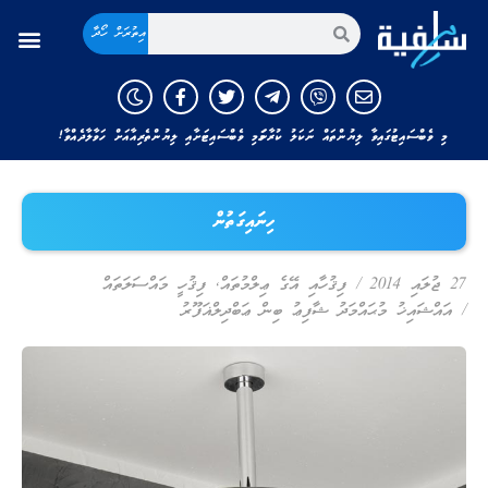
އިތުރަށް ހޯދާ
މި ވެބްސައިޓުގައިވާ ލިޔުންތައް ނަކަލު ކުރާނަމަ މި ވެބްސައިޓަށާއި ލިޔުންތެރިއާއަށް ހަވާލާދެއްވާ!
ހިނައިގަތުން
27 ޖުލައި 2014
/
ފިޤުހާއި އޭގެ ޢިލްމުތައް
,
ފިޤުހީ މައްސަލަތައް
/
އައްޝައިޚު މުޙައްމަދު ޝާފިޢު ބިން ޢަބްދިލްޣަފޫރު