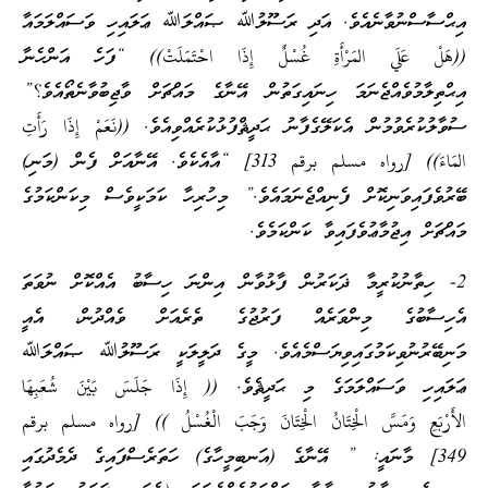
އިޙްސާސްނުވާނެއެވެ. އަދި ރަސޫލުﷲ ޞައްލަﷲ ޢަލައިހި ވަސައްލަމައާ
((هَلْ عَلَي المَرْأَةِ غُسْلٌ إِذَا احْتَمَلَتْ)) “ފަހެ އަންހެނާ
އިޙްތިލާމުވެއްޖެނަމަ ހިނައިގަތުން އޭނާގެ މައްޗަށް ވާޖިބުވާނެތޯއެވެ؟”
ސުވާލުކުރެވުމުން އެކަލޭގެފާނު ޙަދީޘްފުޅުކުރެއްވިއެވެ. ((نَعَمْ إِذَا رَأَتِ
المَاءَ)) [رواه مسلم برقم 313] “އާއެކެވެ. އޭނާއަށް ފެން (މަނި)
ބޭރުވެފައިވަނިކޮށް ފެނިއްޖެނަމައެވެ.” މިހުރިހާ ކަމަކީވެސް މިކަންކަމުގެ
މައްޗަށް އިޖުމާޢުވެފައިވާ ކަންކަމެވެ.
2- ހިތާނުކުރީމާ ޛަކަރުން ފާޅުވާން އިންނަ ހިސާބު އެއްކޮށް ނުވަތަ
އެހިސާބުގެ މިންވަރެއް ފަރުޖުގެ ތެރެއަށް ވެއްދުން، އެއީ
މަނިބޭރުނުވިކަމުގައިވިޔަސްމެއެވެ. މީގެ ދަލީލަކީ ރަސޫލުﷲ ޞައްލަﷲ
ޢަލައިހި ވަސައްލަމަގެ މި ޙަދީޘެވެ. (( إِذَا جَلَسَ بَيْنَ شُعَبِهَا
الأَرْبَعِ وَمَسَّ الْخِتَانُ الْخِتَانَ وَجَبَ الْغُسْلُ )) [رواه مسلم برقم
349] މާނައީ: ” އޭނާގެ (އަނބިމީހާގެ) ހަތަރެސްފައިގެ ދެމެދުގައި