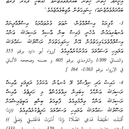
އިށީނދެ ޚިތާނު ޚިތާނާ ބައްދަލުވެއްޖެނަމަ (އެބަހީ ޛަކަރު ފަރުޖާ
ބައްދަލުވެއްޖެނަމަ) ހިނައިގަތުން ވާޖިބުވެއްޖެއެވެ.”
3- ކާފިރަކު އިސްލާމްވުން- ނުވަތަ މުރުތައްދަކު އިސްލާމްދީނަށް
އެނބުރިއައުން: އެހެނީ ޤައިސް ބިން ޢާޞިމް ރަޟިޔަﷲ ޢަންހު
އިސްލާމްވެވަޑައިގަތުމުން އޭނާ ހިނައިގަތުމަށް ރަސޫލުﷲ ޞައްލަﷲ
ޢަލައިހި ވަސައްލަމަ އަމުރުކުރެއްވިއެވެ. [رواه أبو داود برقم 355
والنسائي 1/109 والترمذي برقم 605 و حسنه وصححه الألباني
في الإرواء برقم 1/163- 164 ]
4- ޙައިޟު އަދި ނިފާސްގެ ލޭ ކެނޑުން: އެކަމުގެ ދަލީލަކީ ޢާއިޝާ
ރަޟިޔަﷲ ޢަންހާގެ ކިބައިން ރިވާވެގެންވާ މި ޙަދީޘެވެ. ޢާއިޝާ
ރަޟިޔަﷲ ޢަންހާ ވިދާޅުވިއެވެ. ފާޠިމަތު ބިންތި އަބީޖައިޝްއަށް
ރަސޫލުﷲ ޞައްލަﷲ ޢަލައިހި ވަސައްލަމަ ޙަދީޘުކުރެއްވިއެވެ. ((إِذَا
أَقْبَلَتِ الْحَيْضَةُ فَدَعِي الصَّلَاةَ وَإِذَا أَدْبَرَتْ فَاغْتَسِلِي وَصَلِّي ))