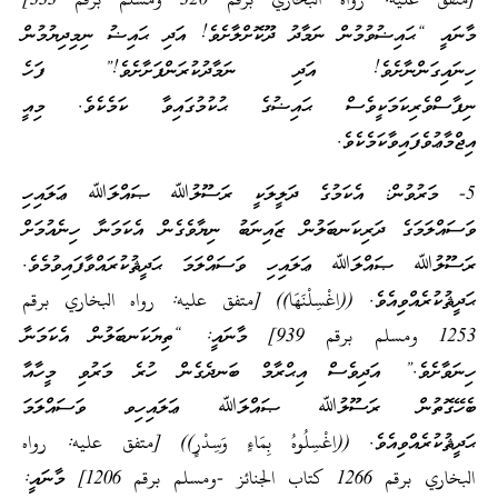
[متفق عليه: رواه البخاري برقم 320 ومسلم برقم 333]
މާނައީ “ޙައިޟުވުމުން ނަމާދު ދޫކޮށްލާށެވެ! އަދި ޙައިޟު ނިމިދިޔުމުން
ހިނައިގަންނާށެވެ! އަދި ނަމާދުކުރަންފަށާށެވެ!” ފަހެ
ނިފާސްވެރިކަމަކީވެސް ޙައިޟުގެ ޙުކުމުގައިވާ ކަމެކެވެ. މިއީ
އިޖްމާޢުވެފައިވާކަމެކެވެ.
5- މަރުވުން: އެކަމުގެ ދަލީލަކީ ރަސޫލުﷲ ޞައްލަﷲ ޢަލައިހި
ވަސައްލަމަގެ ދަރިކަނބަލުން ޒައިނަބު ނިޔާވެގެން އެކަމަނާ ހިނެއުމަށް
ރަސޫލުﷲ ޞައްލަﷲ ޢަލައިހި ވަސައްލަމަ ޙަދީޘުކުރައްވާފައިވުމެވެ.
ޙަދީޘުކުރެއްވިއެވެ. ((اِغْسِلْنَهَا)) [متفق عليه: رواه البخاري برقم
1253 ومسلم برقم 939] މާނައީ: “ތިޔަކަނބަލުން އެކަމަނާ
ހިނަވާށެވެ.” އަދިވެސް އިޙްރާމް ބަނދެގެން ހުރެ މަރުވި މީހާއާ
ބެހޭގޮތުން ރަސޫލުﷲ ޞައްލަﷲ ޢަލައިހިވ ވަސައްލަމަ
ޙަދީޘުކުރެއްވިއެވެ. ((اِغْسِلُوهُ بِمَاءٍ وَسِدْرٍ)) [متفق عليه: رواه
البخاري برقم 1266 كتاب الجنائز -ومسلم برقم 1206] މާނައީ: