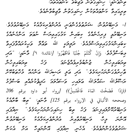
ތިންވަނައީ: ހިނައިގަތުން ވާޖިބުވާ ކަންތައްތައް:
ތިރީގައިވާ ކަންތައްތަކުން ހިނައިގަތުން ވާޖިބުވާނެއެވެ.
1- މަނިބޭރުވުން: ޝަރުޠުވެގެންވަނީ އެދުންވެރިކަމާއެކު މަނިބޭރުވުމެވެ.
މަނިބޭރުވީ ފިރިހެނެއްގެ ކިބައިން ކަމުގައިވިޔަސް ނުވަތަ އަންހެނެއްގެ
ކިބައިންކަމުގައިވިޔަސްމެއެވެ. ދަލީލަކީ ﷲ ތަޢާލާ ވަޙީކުރައްވާފައިވާ
މިބަސްފުޅެވެ. وَإِنْ كُنْتُمْ جُنُبًا فَاطَّهَّرُوا [المائدة: ٦] މާނައީ: “އަދި
ތިޔަބައިމީހުން ޖުނުބުވެރިވެއްޖެނަމަ ފަހެ ތިޔަބައިމީހުން
ޠާހިރުވެގަންނަހުށިކަމެވެ.” އަދި ޢަލީ ރަޟިޔަﷲ ޢަންހުއާ މުޚާޠަބުކޮށް
ރަސޫލުﷲ ޞައްލަﷲ ޢަލައިހި ވަސައްލަމަ ޙަދީޘުކުރެއްވި ބަސްފުޅު
((إِذَا فَضَخْتَ المَاءَ فَاغْتَسِلْ)) [رواه أبو داود برقم 206
وصححه الألباني في الإرواء برقم 125] މާނައީ: “ތިބާ، ބާރާއެކު
މަނިބޭރުކޮށްލައިފިނަމަ ފަހެ ތިބާ ހިނައިގަންނަހުށިކަމެވެ.” ނިދާފައި
އޮންނަ މީހާ، މަނިބޭރުވާއިރު އެދުންވެރިކަމާއެކު މަނިބޭރުވުން
ޝަރުޠުވެގެންނުވެއެވެ. އެހެނީ ނިދާފައި އޮންނަމީހާ އަށް އެކަން