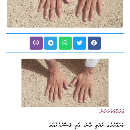
ތަޔައްމުމުކުރުން
ތަޔައްމުމުގެ ލުޣަވީ މާނަ: އެއީ ޤަޞްދުކުރުމެވެ.