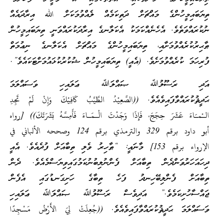
ތިޔަބައިމީހުންގެ މައްޗަށް ދަތިކަމެއް ލެއްވުމަކަށް الله އިރާދައެއް
ނުކުރައްވަތެވެ. އެހެނެއްކަމަކު އެކަލާނގެ އިރާދަކުރައްވަނީ ތިޔަބައިމީހުން
ޠާޙިރުކުރެއްވުމަށާއި، ތިޔަބައިމީހުންގެ މައްޗަށް އެކަލާނގެ ނިޢުމަތް
ފުރިހަމަ ކުރެއްވުމަށެވެ. (އެއީ) ތިޔަބައިމީހުން ޝުކުރުކުޅައުމަށްޓަކައެވެ”.
އަދި ރަސޫލުﷲ ޞައްލަﷲ ޢަލައިހި ވަސައްލަމަ
ޙަދީޘުކުރައްވާފައިވެއެވެ. ((الصَّعِيْدُ الطَّيِّبُ كَافِيْكَ وَإِنْ لَمْ تَجِدِ
الـْمـَاءَ عَشَرَ حِجَجَ، فَإِذَا وَجَدْتَ الْـمَـاءَ فَأَمِسَّهُ بَشَرَتَكَ)) [رواه
أبو داود برقم 329 والترمذي برقم 124 وصححه الألباني في
الإرواء برقم 153] މާނައީ: “ޠާހިރު ވެލި ތިބާއަށް ފުދެއެވެ. އެއީ
ދިހައަހަރުވަންދެން ތިބާއަށް ފެންނުލިބުނުކަމުގައިވިޔަސްމެއެވެ. ދެން
ތިބާއަށް ފެންލިބޭހިނދު ފަހެ ތިބާގެ ހަށިގަނޑުގައި އެފެން
ޖައްސާހުށިކަމެވެ.” އަދިވެސް ރަސޫލުﷲ ޞައްލަﷲ ޢަލައިހި
ވަސައްލަމަ ޙަދީޘުކުރައްވާފައިވެއެވެ. ((جُعِلَتْ لِيَ الأَرْضُ مَسْجِدًا