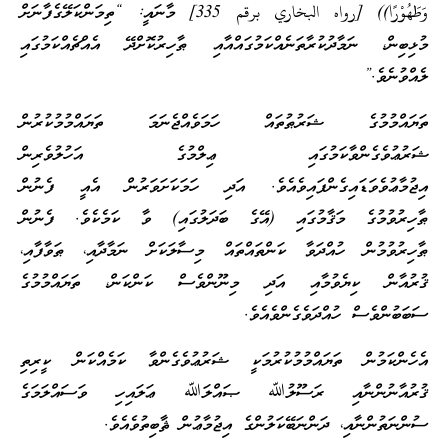
وَطَهُوْرًا)) [رواه البخاري برقم 335] މާނައީ: “ތިމަންކަލޭގެފާނަށް
މުޅިބިން، ނަމާދުކުރާތަނެއްކަމުގައްއާއި ޠާހިރުކޮށްދޭ އެއްޗެއްކަމުގައި
ލެއްވުނެވެ.”
ތަޔައްމުމުގެ ޝަރުޠުތައް ހަމަވެއްޖެނަމަ ތަޔައްމުމުކުރުން
ޝަރުޢުވެގެންވާކަމުގައި ޢިލްމުގެ އަހުލުވެރިން
އިޖުމާޢުވެވަޑައިގެންފައިވެއެވެ. އަދި ހަމަކަށަވަރުން އެއީ ފެނުން
ޠާހިރުވުމުގެ މަޤާމުގައި (އޭގެ ބަދަލުގައި) ވާ ކަމެކެވެ. ފެނުން
ޠާހިރުވުމުން ހުއްދަވާ ކަންތައްތައް މިސާލަކަށް ނަމާދާއި، ޠަވާފާއި،
ޤުރުއާން ކިޔެވުމާއި އަދި މިނޫންވެސް ކަންކަން، ތަޔައްމުމުގެ
ސަބަބުންވެސް ހުއްދަވެގެންވެއެވެ.
އެހެންކަމުން ތަޔައްމުމުކުރުމަކީ ޝަރުޢުވެގެންވާ ކަމެއްކަން ކީރިތި
ޤުރުއާނުންނާއި ރަސޫލުﷲ ޞައްލަﷲ ޢަލައިހި ވަސައްލަމަގެ
ސުންނަތުންނާއި، ދަންނަބޭކަލުންގެ އިޖުމާޢުން ޘާބިތުވެއެވެ.