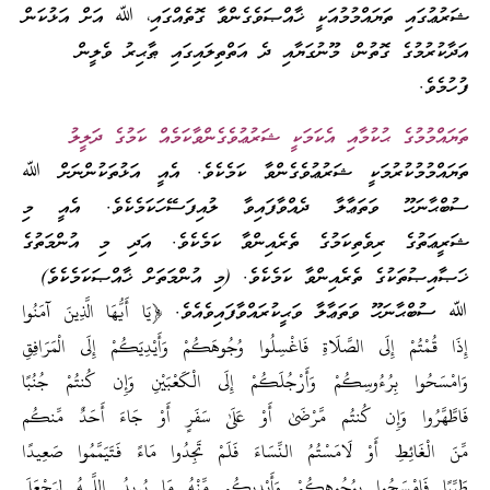
ޝަރުޢުގައި ތަޔައްމުމުއަކީ ޚާއްޞަވެގެންވާ ގޮތެއްގައި، ﷲ އަށް އަޅުކަން
އަދާކުރުމުގެ ގޮތުން، މޫނުގަޔާއި ދެ އަތްތިލައިގައި ޠާޙިރު ވެލީން
ފުހުމެވެ.
ތަޔައްމުމުގެ ޙުކުމާއި އެކަމަކީ ޝަރުޢުވެގެންވާކަމެއް ކަމުގެ ދަލީލު
ތަޔައްމުމުކުރުމަކީ ޝަރުޢުވެގެންވާ ކަމެކެވެ. އެއީ އަޅުތަކުންނަށް ﷲ
ސުބްޙާނަހޫ ވަތަޢާލާ ދެއްވާފައިވާ ލުއިފަސޭހަކަމެކެވެ. އެއީ މި
ޝަރީޢަތުގެ ރިވެތިކަމުގެ ތެރެއިންވާ ކަމެކެވެ. އަދި މި އުންމަތުގެ
ޚަޞާއިޞުތަކުގެ ތެރެއިންވާ ކަމެކެވެ. (މި އުންމަތަށް ޚާއްޞަކަމެކެވެ)
ﷲ ސުބްޙާނަހޫ ވަތަޢާލާ ވަޙީކުރައްވާފައިވެއެވެ. ﴿يَا أَيُّهَا الَّذِينَ آمَنُوا
إِذَا قُمْتُمْ إِلَى الصَّلَاةِ فَاغْسِلُوا وُجُوهَكُمْ وَأَيْدِيَكُمْ إِلَى الْمَرَ‌افِقِ
وَامْسَحُوا بِرُ‌ءُوسِكُمْ وَأَرْ‌جُلَكُمْ إِلَى الْكَعْبَيْنِ وَإِن كُنتُمْ جُنُبًا
فَاطَّهَّرُ‌وا وَإِن كُنتُم مَّرْ‌ضَىٰ أَوْ عَلَىٰ سَفَرٍ‌ أَوْ جَاءَ أَحَدٌ مِّنكُم
مِّنَ الْغَائِطِ أَوْ لَامَسْتُمُ النِّسَاءَ فَلَمْ تَجِدُوا مَاءً فَتَيَمَّمُوا صَعِيدًا
طَيِّبًا فَامْسَحُوا بِوُجُوهِكُمْ وَأَيْدِيكُم مِّنْهُ مَا يُرِ‌يدُ اللَّـهُ لِيَجْعَلَ