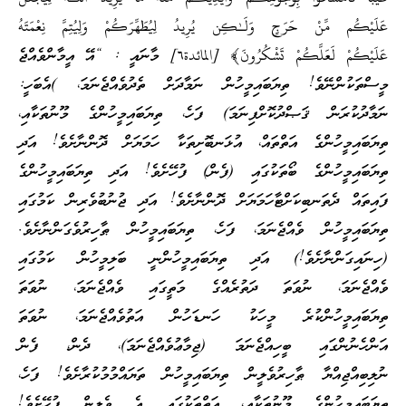
عَلَيْكُم مِّنْ حَرَ‌جٍ وَلَـٰكِن يُرِ‌يدُ لِيُطَهِّرَ‌كُمْ وَلِيُتِمَّ نِعْمَتَهُ
عَلَيْكُمْ لَعَلَّكُمْ تَشْكُرُ‌ونَ﴾ [المائدة٦] މާނައީ : “އޭ އީމާންވެއްޖެ
މީސްތަކުންނޭވެ! ތިޔަބައިމީހުން ނަމާދަށް ތެދުވެއްޖެނަމަ، )އެބަހީ:
ނަމާދުކުރަން ޤަޞްދުކޮށްފިނަމަ) ފަހެ، ތިޔަބައިމީހުންގެ މޫނުތަކާއި،
ތިޔަބައިމީހުންގެ އަތްތައް، އުޅަނބޮށިތަކާ ހަމަޔަށް ދޮންނާށެވެ! އަދި
ތިޔަބައިމީހުންގެ ބޯތަކުގައި (ފެން) ފުހޭށެވެ! އަދި ތިޔަބައިމީހުންގެ
ފައިތައް ދެތަނބިކަށްޓާހަމަޔަށް ދޮންނާށެވެ! އަދި ޖުނުބުވެރިން ކަމުގައި
ތިޔަބައިމީހުން ވެއްޖެނަމަ، ފަހެ، ތިޔަބައިމީހުން ޠާހިރުވެގަންނާށެވެ.
(ހިނައިގަންނާށެވެ!) އަދި ތިޔަބައިމީހުންނީ ބަލިމީހުން ކަމުގައި
ވެއްޖެނަމަ، ނުވަތަ ދަތުރެއްގެ މަތީގައި ވެއްޖެނަމަ، ނުވަތަ
ތިޔަބައިމީހުންކުރެ މީހަކު ހަނޑަހުން އަތުވެއްޖެނަމަ، ނުވަތަ
އަންހެނުންގައި ބީހިއްޖެނަމަ (ޖިމާޢުވެއްޖެނަމަ)، ދެން، ފެން
ނުލިބިއްޖިއްޔާ ޠާހިރުވެލީން ތިޔަބައިމީހުން ތަޔައްމުމުކުރާށެވެ! ފަހެ،
ތިޔަބައިމީހުންގެ މޫނުތަކާއި، އަތްތަކުގައި އެ ވެލީން ފުހޭށެވެ!