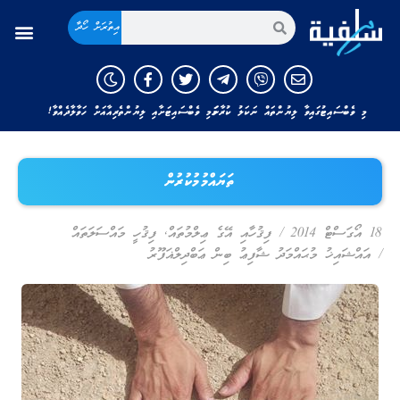
އިތުރަށް ހޯދާ
މި ވެބްސައިޓުގައިވާ ލިޔުންތައް ނަކަލު ކުރާނަމަ މި ވެބްސައިޓަށާއި ލިޔުންތެރިއާއަށް ހަވާލާދެއްވާ!
ތަޔައްމުމުކުރުން
18 އޯގަސްޓް 2014
/
ފިޤުހާއި އޭގެ ޢިލްމުތައް
,
ފިޤުހީ މައްސަލަތައް
/
އައްޝައިޚު މުޙައްމަދު ޝާފިޢު ބިން ޢަބްދިލްޣަފޫރު