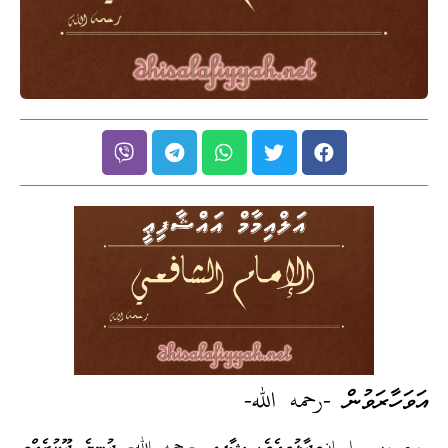
އަވަހާރަވުން -رحمه الله-