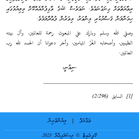
ރިވާޔަތްތަށް ގިނަގުނައެވެ. ނަމަވެސް ﷲގެ ވާގިފުޅާއެއްކޮށް މިލިޔުމުގައި
ހިމަނާލަން ޤަޞްދުކުރި މިންވަރު، މިވަރުން ފުއްދާލަމެވެ.
وصلي الله وسلم وبارك علي المبعوث رحمة للعالمين، وآل بيته
الطيبين، وأصحابه الغُرِّ الميامين، وآخر دعوانا أن الحمد لله رب
العالمين.
-ނިމުނީ-
________________________________
[1] السابق (2/296)
ތަޢާރަފް
ލިޔުންތެރިން
ކޮޕީރައިޓް © ދިސަލަފިއްޔާ 2023