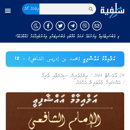
އިތުރަށް ހޯދާ
މި ވެބްސައިޓުގައިވާ ލިޔުންތައް ނަކަލު ކުރާނަމަ މި ވެބްސައިޓަށާއި ލިޔުންތެރިއާއަށް ހަވާލާދެއްވާ!
އަލްއިމާމު އައްޝާފިޢީ (محمد بن إدريس الشافعي) – 12
29 އޯގަސްޓް 2014
/
ޢިލްމުވެރިން
,
ސިޔަރަތާއި ތާރީޚް
/
އައްޝައިޚް މުއުތަމިން އަޙްމަދު