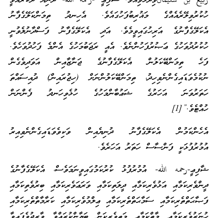
ربيع بن سليمانވިދާޅުވިއެވެ. ޝާފިޢީ -رحمه الله- ދުނިޔެ ދޫކުރެއްވީ
ހުކުރުވިލޭރެއެއްގެ މަޣުރިބުފަހުގައެވެ. އެހިނދު ތިމަންކަލޭގެފާނު
އެކަލޭގެފާނުގެ އަރިހުގައިވީމެވެ. އަދި އެކަލޭގެފާނު ފަސްދާނުލެވުނީ
ހުކުރުދުވަހުގެ ޢަޞުރުފަހުންނެވެ. އެއީ ރަޖަބުމަހުގެ އެންމެ ފަހުދުވަހެވެ.
ފަހެ ތިމަންބޭކަލުން އެކަލޭގެފާނުގެ ޖަނާޒާއިން އަވަދިވެގެން
ނުކުމެވަޑައިގެންނެވިހިދު، ތިމަންބޭކަލުންނަށް (ހިޖުރައިން) ދުއިސައްތަ
ހަތަރުވަނަ އަހަރުގެ ޝަޢުބާންމަހުގެ ހުޅެވިހަނދު ފެންނަން
ހުއްޓެވެ.”[1]
އެހެންކަމުން އެކަލޭގެފާނު ދުނިޔެއިން ވަކިވެވަޑައިގެންނެވިއިރު
އުމުރުފުޅަކީ ފަންސާސް ހަތަރު އަހަރެވެ.
ޝާފިޢީ-رحمه الله- އުމުރުފުޅު ކުރުކަމުގައިވީނަމަވެސް، އެކަލޭގެފާނުގެ
ދީންވެރިކަމާއި އަޅުވެރިކަމާއި ދީލަތިކަމާއި ވަރަޢަވެރިކަމާއި ބިރުވެތިކަމާއި
ފަޞާޙަތްތެރިކަމާއި ސަމާޙަތްތެރިކަމާއި ޢިލްމުވެރިކަމާއި ކަރާމާތްތެރިކަމާއި
ހުނަރުވެރިކަމާއި މާތްކަމާއި މަތިވެރިކަން ބަޔާންކުރައްވާ ވާރިދުވެފައިވާ