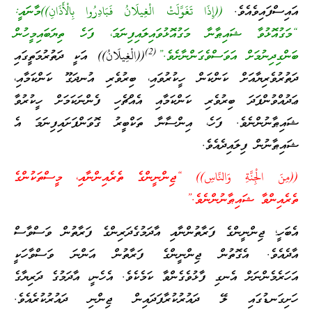
އައިސްފައިވެއެވެ.
((إِذَا تَغَوَّلَتْ الْغِيلَانُ فَبَادِرُوا بِالْأَذَانِ))މާނައީ:
“މަގުއޮޅުވާ ޝައިޠާނާ މަގުއޮޅުވައިލައިފިނަމަ، ފަހެ ތިޔަބައިމީހުން
(2)
ބަންގިދިނުމަށް އަވަސްވެގަންނާށެވެ.”
((الْغِيلَانُ)) އަކީ ދަތުރުމަތީގައި
ދަތުރުވެރިޔާއަށް ކަންކަން ހީކުރުވައި، ބިރުވެރި އުނދަގޫ ކަންކަމާއި،
ޢަދުއްވުންފަދަ ބިރުވެރި ކަންކަމާއި އެއްޗެހި ފެންނަކަމަށް ހީކުރުވާ
ޝައިޠާނުންނެވެ. ފަހެ، އިންސާނާ ތަކްބީރު ގޮވަންފަށައިފިނަމަ އެ
ޝައިޠާނުން ފިލައިދެއެވެ.
((مِنَ الْجِنَّةِ وَالنَّاسِ)) “ޖިންނީންގެ ތެރެއިންނާއި، މީސްތަކުންގެ
ތެރެއިންވާ ޝައިޠާނުންނެވެ.”
އެބަހީ؛ ޖިންނީންގެ ފަރާތުންނާއި އާދަމުގެދަރިންގެ ފަރާތުން ވަސްވާސް
އާދެއެވެ. އެގޮތުން ޖިންނީންގެ ފަރާތުން އަންނަ ވަސްވާހަކީ
އަހަރެމެންނަށް އެނގި ފާޅުވެގެންވާ ކަމެކެވެ. އެހެނީ، އާދަމުގެ ދަރިޔާގެ
ހަށިގަނޑުގައި ލޭ ދައުރުކުރާފަދައިން ޖިންނި ދައުރުކުރެއެވެ.