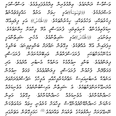
ވަސްވާސް ދަންނައެވެ. ޢިލްމުވެރިން ވިދާޅުވެފައިވެއެވެ. ވަސްވާސްއަކީ
މަޞްދަރެކެވެ. ((الوَسْوَسَةُ))އަކީ ހިތަށް އަރުވާ ޙައްޤީޤަތެއްނެތް
ފިކުރުތަކާއި، ވަހުމުތަކާއި، ހީކުރުންތަކެވެ. ((الْخَنَّاسُ)) އަކީ ފިލައިއުޅޭ،
ނިކަމެތިވެގެންވާ، ކުރިމަތިލައި، ފުރަގަސްދީ އުޅޭ މީހާއަށް ކިޔާނަމެކެވެ.
މިތަނުގައި ((الْخَنَّاسُ))އަކީ ޝައިޠާނާއެވެ. އެހެނީ ޝައިޠާނާއަކީ
މިފަދައިން އުޅޭ އެއްޗެކެވެ. މިގޮތުން ނަމާދަށް ބަންގިދީފިނަމަ، ބަންގީގެ
އަޑުނޭހުމަށްޓަކައި ފުރަގަސްފަރާތުން ވައިބޭރުކުރަމުން ފުރަގަސްދީ
ފިލަންދެއެވެ. ބަންގި ނިމުމާއެކު އަނެއްކާ އެނބުރި އާދެއެވެ. އަދި
ޤަމަތްދޭން ފެށުމުން ފުރަގަސްދީ ފިލަންދުވެއެވެ. ޤަމަތް ނިމުމުން
އަނެއްކާ އެނބުރިއައިސް ނަމާދުކުރާމީހާއާއި އެމީހާގެ ނަފްސާދެމެދަށްވަދެ
އުދަނގޫކުރަންފަށްޓައެވެ. އެ ޝައިޠާނާ އައިސްބުނާނެއެވެ. އެވެނިކަމެއް
ހަނދާންކުރާށެވެ. އެވެނިކަމެއް ހަނދާންކުރާށެވެ. މިގޮތުގެ މަތިން
ކަންކަން ހަނދާންކޮށްދެމުންގޮސް، މީހާއަށް ކުރެވުނީ ކިތައް ރަކުޢަތްކަން
(1)
ނޭނގޭވަރަށް ޚިޔާލުތަކުގެ ތެރެއަށް ވައްދައެވެ.
ހަމަމިގޮތުން އަޘަރުގައި