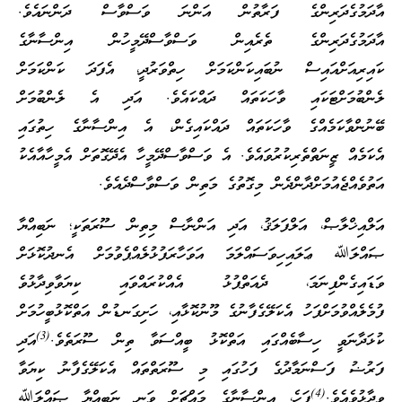
އާދަމުގެދަރިންގެ ފަރާތުން އަންނަ ވަސްވާސް ދަންނައެވެ.
އާދަމުގެދަރިންގެ ތެރެއިން ވަސްވާސްދޭމީހުން އިންސާނާގެ
ކައިރިއަށްއައިސް ނުބައިކަންކަމަށް ހިތްވަރުދީ، އެފަދަ ކަންކަމަށް
ލެންބުމަށްޓަކައި ވާހަކަތައް ދައްކައެވެ. އަދި އެ ލެންބުމަށް
ބޭނުންވާކަމެއްގެ ވާހަކަތައް ދައްކައިގެން، އެ އިންސާނާގެ ހިތުގައި
އެކަމެއް ޒީނަތްތެރިކުރުވައެވެ. އެ ވަސްވާސްދޭމީހާ އެދޭގޮތަށް އެމީހާއާއެކު
އަތުވެއްޖެއުމަށްދާންދެން މިގޮތުގެ މަތިން ވަސްވާސްދެއެވެ.
އަލްއިޚްލާޞް، އަލްފަލަޤު، އަދި އަންނާސް މިތިން ސޫރަތަކީ؛ ނަބިއްޔާ
ޞައްލަﷲ ޢަލައިހިވަސައްލަމަ އަވަހާރަފުޅުލެއްޕެވުމަށް އެނދުކޮޅަށް
ވަޑައިގެންފިނަމަ، ދެއަތްޕުޅު އެއްކުރައްވައި ކިޔަވާވިދާޅުވެ
ފުމެލެއްވުމަށްފަހު އެކަލޭގެފާނުގެ މޫނުކޮޅާއި، ހަށިގަނޑުން އަތްކޮޅުބީހުމަށް
(3)
ކުޅަދާނަވީ ހިސާބެއްގައި އަތްކޮޅު ބީއްސަވާ ތިން ސޫރަތެވެ.
އަދި
ފަރުޟު ފަސްނަމާދުގެ ފަހުގައި މި ސޫރަތްތައް އެކަލޭގެފާނު ކިޔަވާ
(4)
ވިދާޅުވެއެވެ.
ފަހެ، އިންސާނާގެ މައްޗަށް ވަނީ ނަބިއްޔާ ޞައްލަﷲ