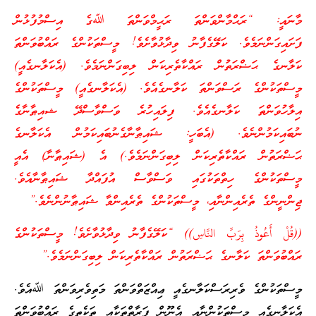
މާނައީ: “ރަޙްމާންވަންތަ ރަޙީމްވަންތަ ﷲގެ އިސްމުފުޅުން
ފަށައިގަންނަމެވެ. ކަލޭގެފާނު ވިދާޅުވާށެވެ! މީސްތަކުންގެ ރައްބުވަންތަ
ކަލާނގެ ޙަޟްރަތުން ރައްކާތެރިކަން ލިބިގަންނަމެވެ. (އެކަލާނގެއީ)
މީސްތަކުންގެ ރަސްވަންތަ ކަލާނގެއެވެ. (އެކަލާނގެއީ) މީސްތަކުންގެ
އިލާހުވަންތަ ކަލާނގެއެވެ. ފިލައިހުރެ ވަސްވާސްދޭ ޝއިޠާނާގެ
ނުބައިކަމުންނެވެ. (އެބަހީ: ޝައިޠާނާގެނުބައިކަމުން އެކަލާނގެ
ޙަޟްރަތުން ރައްކާތެރިކަން ލިބިގަންނަމެވެ.) އެ (ޝައިޠާނާ) އެއީ
މީސްތަކުންގެ ހިތްތަކުގައި ވަސްވާސް އުފައްދާ ޝައިޠާނާއެވެ.
ޖިންނީންގެ ތެރެއިންނާއި، މީސްތަކުންގެ ތެރެއިންވާ ޝައިޠާނުންނެވެ.”
((قُلْ أَعُوذُ بِرَ‌بِّ النَّاسِ)) “ކަލޭގެފާނު ވިދާޅުވާށެވެ! މީސްތަކުންގެ
ރައްބުވަންތަ ކަލާނގެ ޙަޟްރަތުން ރައްކާތެރިކަން ލިބިގަންނަމެވެ.”
މީސްތަކުންގެ ވެރިރަސްކަލާނގެއީ ޢިއްޒަތްވަންތަ މަތިވެރިވަންތަ ﷲއެވެ.
އެކަލާނގެއީ މީސްތަކުންނާއި އެނޫން ފަރާތްތަކާއި ތަކެތީގެ ރައްބުވަންތަ