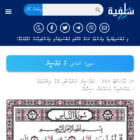
އިތުރަށް ހޯދާ
މި ވެބްސައިޓުގައިވާ ލިޔުންތައް ނަކަލު ކުރާނަމަ މި ވެބްސައިޓަށާއި ލިޔުންތެރިއާއަށް ހަވާލާދެއްވާ!
سورة الناس ގެ ތަފްސީރު
28 އޯގަސްޓް 2014
/
ތަފްސީރު
,
ޤުރުއާނާއި އޭގެ ޢިލްމުތައް
/
އައްޝައިޚް މުޙައްމަދު ސިނާން