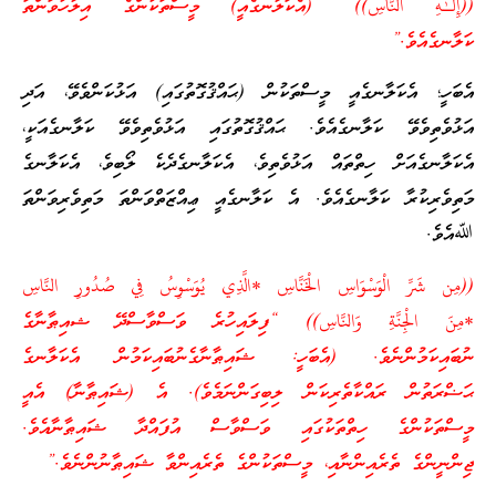
((إِلَـٰهِ النَّاسِ)) “(އެކަލާނގެއީ) މީސްތަކުންގެ އިލާހުވަންތަ
ކަލާނގެއެވެ.”
އެބަހީ؛ އެކަލާނގެއީ މީސްތަކުން (ޙައްޤުގޮތުގައި) އަޅުކަންވެވޭ، އަދި
އަޅުވެތިވެވޭ ކަލާނގެއެވެ. ޙައްޤުގޮތުގައި އަޅުވެތިވެވޭ ކަލާނގެއަކީ،
އެކަލާނގެއަށް ހިތްތައް އަޅުވެތިވެ، އެކަލާނގެދެކެ ލޯބިވެ، އެކަލާނގެ
މަތިވެރިކުރާ ކަލާނގެއެވެ. އެ ކަލާނގެއީ ޢިއްޒަތްވަންތަ މަތިވެރިވަންތަ
ﷲއެވެ.
((مِن شَرِّ‌ الْوَسْوَاسِ الْخَنَّاسِ *الَّذِي يُوَسْوِسُ فِي صُدُورِ‌ النَّاسِ
*مِنَ الْجِنَّةِ وَالنَّاسِ)) “ފިލައިހުރެ ވަސްވާސްދޭ ޝއިޠާނާގެ
ނުބައިކަމުންނެވެ. (އެބަހީ: ޝައިޠާނާގެނުބައިކަމުން އެކަލާނގެ
ޙަޟްރަތުން ރައްކާތެރިކަން ލިބިގަންނަމެވެ). އެ (ޝައިޠާނާ) އެއީ
މީސްތަކުންގެ ހިތްތަކުގައި ވަސްވާސް އުފައްދާ ޝައިޠާނާއެވެ.
ޖިންނީންގެ ތެރެއިންނާއި، މީސްތަކުންގެ ތެރެއިންވާ ޝައިޠާނުންނެވެ.”