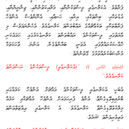
ފަރާތެވެ. އެކަލާނގެއީ މީސްތަކުންނާއި، މަލާއިކަތުންނާއި، ޖިންނީންނާއި،
އުޑުތަކާއި، ބިންތަކާއި، އިރާއި، ހަނދާއި، އެނޫންވެސް އެންމެހާ
ފަރާތްތަކާއި ތަކެއްޗެއްގެ ރައްބުވަންތަ ކަލާނގެއެވެ. އެހެންނަމަވެސް، މި
އާޔަތުގައި މީސްތަކުންގެ ރައްބުވަންތަ ކަލާނގެކަމުގައި ހަމައެކަނި
ޚާއްޞަކުރައްވާފައި އެވަނީ، ބަޔާންވެގެން އަންނަ ވާހަކަތަކާ
މުނާސަބުކުރެއްވުމުގެ ގޮތުންނެވެ.
((مَلِكِ النَّاسِ )) “(އެކަލާނގެއީ) މީސްތަކުންގެ ރަސްވަންތަ
ކަލާނގެއެވެ.”
އެބަހީ؛ އެކަލާނގެއީ މީސްތަކުންގެ މައްޗަށް އެންމެހާ ކަމެއްގައި
ބާރުލިބިވޮޑިގެންވާ، އެންމެ ފުރިހަމައަށް އެންމެހާ އެއްޗަކާއި ކަމެއް
މިލްކުވެވޮޑިގެންވާ ކަލާނގެއެވެ. އެ ކަލާނގެއީ ޢިއްޒަތްވަންތަ
މަތިވެރިވަންތަ ﷲއެވެ.