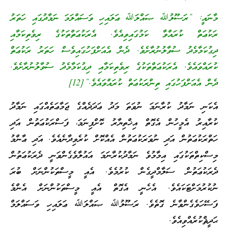
މާނައީ: “ރަސޫލުﷲ ޞައްލަﷲ ޢަލައިހި ވަސައްލަމަ ނަމާދުގައި ހަތަރު
ރަކުޢަތް ކުރައްވާ ކަމުގައިވިއެވެ. އެރަކުޢަތްތަކުގެ ރިވެތިކަމާއި
ދިގުކަމާމެދު ސުވާލުނުރާށެވެ. ދެން އެއަށްފަހުގައިވެސް ހަތަރު ރަކުޢަތް
ކުރައްވައެވެ. އެރަކުޢަތްތަކުގެ ރިވެތިކަމާއި ދިގުކަމާމެދު ސުވާލުނުރާށެވެ.
ދެން އެއަށްފަހުގައި ތިންރަކުޢަތް ކުރައްވައެވެ.”[12]
އެކަނި ނަމާދު ކުރާނަމަ ނުވަތަ މަދު ޢަދަދެއްގެ ޖަމާޢަތެއްގައި ނަމާދު
ކުރާއިރު އެމީހުން އެގޮތް އިޚްތިޔާރު ކޮށްފިނަމަ، ފަސްރަކުޢަތުން އަދި
ހަތްރަކުޢަތުން އަދި ނުވަރަކުޢަތުން އެއްކޮށް ކުރެވިދާނެއެވެ. އަދި ޢާންމު
މިސްކިތްތަކުގައި އިމާމުވެ ނަމާދުކުރާނަމަ އައުލާވެގެންވަނީ ދެރަކުޢަތުން
ދެރަކުޢަތުން ސަލާމްދީގެން ކުރުމެވެ. އެއީ މީސްތަކުންނަށް ބުރަ
ނުކުރުމަށްޓަކައެވެ. އެހެނީ އެގޮތް އެއީ މީސްތަކުންނަށް އެންމެ
ފަސޭހަވެގެންވާނެ ގޮތެވެ. ރަސޫލުﷲ ޞައްލަﷲ ޢަލައިހި ވަސައްލަމް
ޙަދީޘްކުރެއްވިއެވެ.