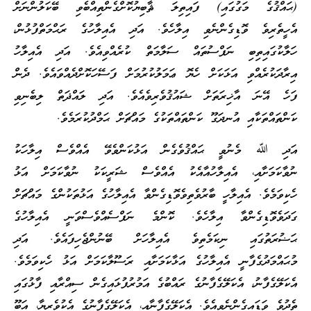
(ޙައްޤުގެ މަގުގައި) ފައިތިލަ ޘާބިޔުކޮށްގެންތިއްބެވި ބޭކަލުންނަށް
އެހީތެރިވެ ވޮޑިގެންނެވި އިލާހެވެ. އަދި އެއިލާހުގެ ރަޙްމަތްފުޅުން،
ހަލާކުގައިތިބި ނަފްސުތައް ސަލާމަތް ކުރެއްވިއެވެ. އަދި އެއިލާހު
އިރާދަކުރެއްވި އަޅަކަށް ހެޔޮ ޢަމަލުކުރުމަށް ފަސޭހަކޮށްދެއްވައެވެ. ދެން
ފަހެ އޭނަ އާޚިރަތަށް ޝައުޤުވެރިވެއެވެ. އަދި ލައްޛަތް ލިބެނިވި
ކަންތައްތަކާއި އުނދަގޫ ކަންތައްތަކުގެ މައްޗަށް ޙަމްދުކުރަމެވެ.
އަދި ﷲ މެނުވީ ޙައްޤުވެގެން އަޅުކަންވެވޭ އެއްވެސް އިލާހަކު
ނުވާކަމަށާއި، އެއިލާހުއާއެކު އެއްވެސް ޝަރީކަކު ނުވާކަމަށް އަޅު
ހެކިވަމެވެ. އެއިލާހީ ބާރުވެތިވެވޮޑިގެންވާ އެއިލާހުގެ އަޅުތަކުންގެ މައްޗަށް
ގަދަވެވޮޑިގެންވާ އިލާހެވެ. ކޮންމެ ނަފްސެއްވެސްވަނީ އެއިލާހުގެ
ޙަޟުރަތުގައި ނިކަމެތިވެ އެއިލާހަށް ބޭނުންޖެހިފައެވެ. އަދި
މުޙައްމަދުގެފާނީ އެއިލާހުގެ އަޅާކަމަށާއި ރަސޫލާކަމަށް އަޅު ހެކިވަމެވެ.
އެކަލޭގެފާނު، އެކަލޭގެފާނުގެ ރައްބުގެ އަމުރުފުޅައިގެން ސިއްރާއި ފާޅުގައި
ތެދުވެ ވަޑައިގެންނެވިއެވެ. އެކަލޭގެފާނާއި، އެކަލޭގެފާނުގެ އެކުވެރިޔާ، އަބޫ