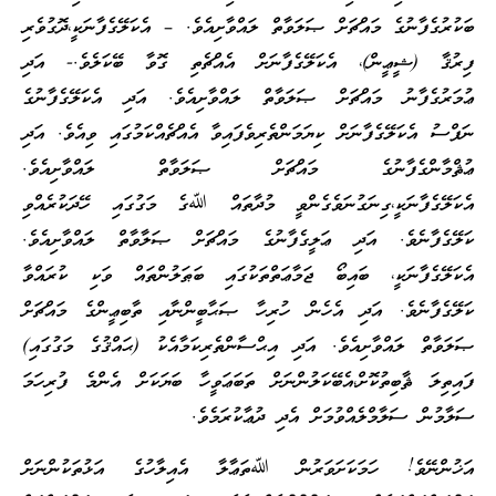
ބަކުރުގެފާނުގެ މައްޗަށް ޞަލަވާތް ލައްވާށިއެވެ. – އެކަލޭގެފާނަކީ،ދޮގުވެރި
ފިރުޤާ (ޝީޢީން)، އެކަލޭގެފާނަށް އެއްޗެތި ގޮވާ ބޭކަލެވެ.- އަދި
ޢުމަރުގެފާނު މައްޗަށް ޞަލަވާތް ލައްވާށިއެވެ. އަދި އެކަލޭގެފާނުގެ
ނަފްސު އެކަލޭގެފާނަށް ކިޔަމަންތެރިވެފައިވާ އެއްޗެއްކަމުގައި ވިއެވެ. އަދި
ޢުޘްމާންގެފާނުގެ މައްޗަށް ޞަލަވާތް ލައްވާށިއެވެ.
އެކަލޭގެފާނަކީ،ގިނަގުނަވެގެންވީ މުދާތައް ﷲގެ މަގުގައި ހޭދަކުރެއްވި
ކަލޭގެފާނެވެ. އަދި ޢަލީގެފާނުގެ މައްޗަށް ޞަލާވާތް ލައްވާށިއެވެ.
އެކަލޭގެފާނަކީ، ބައިބޯ ޖަމާޢަތްތަކުގައި ބަޠަލުންތައް ވަކި ކުރައްވާ
ކަލޭގެފާނެވެ. އަދި އެހެން ހުރިހާ ޞަޙާބީންނާއި ތާބިޢީންގެ މައްޗަށް
ޞަލަވާތް ލައްވާށިއެވެ. އަދި އިޙްސާންތެރިކަމާއެކު (ޙައްޤުގެ މަގުގައި)
ފައިތިލަ ޘާބިތުކޮށް،އެބޭކަލުންނަށް ތަބަޢަވީހާ ބަޔަކަށް އެންމެ ފުރިހަމަ
ސަލާމުން ސަލާމްލެއްވުމަށް އެދި ދުޢާކުރަމެވެ.
އަޚުންނޭވެ! ހަމަކަށަވަރުން ﷲތަޢާލާ އެއިލާހުގެ އަޅުތަކުންނަށް