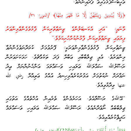
ވަޙީބަސްފުޅުގައިވާ ފަދައިންނެވެ.
﴿وَلَا يُبْدِينَ زِينَتَهُنَّ إِلَّا مَا ظَهَرَ مِنْهَا﴾ [النور: ٣١]
މާނައީ: “އަދި އެކަނބަލުންގެ ޒީނަތްތެރިކަން ފާޅުވެގެންވާމިންވަރު
ފިޔަވައި ޒީނަތްތެރިކަން ފާޅުނުކުރާހުށިކަމެވެ.”
ޒީނަތްރިކަން ފާޅުވެގެންވާމިންވަރަކީ: ފޮރުވުމަށް ކުޅަދާނަވެގެންނުވާ
މިންވަރެވެ. އެއީ ޖިލްބާބާއި ޢަބާޔާ ފަދަ ތަކެއްޗެވެ. ހަމަކަށަވަރުން
ރަސޫލުﷲ ޞައްލަﷲ ޢަލައިހި ވަސައްލަމަ އަންހެނުންނަށް ޢީދު
ނަމާދަށް ނުކުތުމަށް އަމުރުކުރެއްވިހިނދު އުއްމު ޢަތިއްޔާ رضي الله
عنها ވިދާޅުވިއެވެ.
“އޭﷲގެ ރަސޫލާއެވެ. އަހަރެމެންގެ ތެރެއިން އުޚްތެއްގެ އަތުގައި
ޖިލްބާބެއް ނޯވެދާނެއެވެ. ރަސޫލުﷲ ޞައްލަﷲ ޢަލައިހި ވަސައްލަމް
ޙަދީޘްކުރެއްވިއެވެ.
)
(