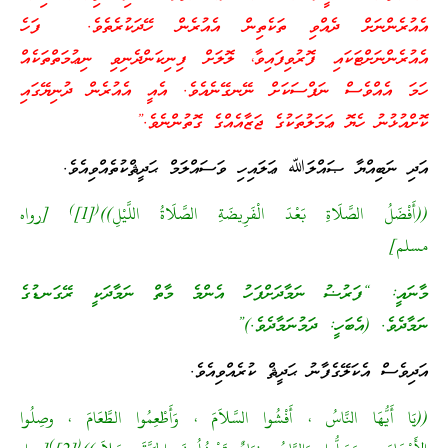
އެއުރެންނަށް ދެއްވި ތަކެތިން އެއުރެން ހޭދަކުރެތެވެ. ފަހެ
އެއުރެންނަށްޓަކައި ފޮރުވިފައިވާ، ލޮލަށް ފިނިކަންދެނިވި ނިޢުމަތްތަކެއް
ހަމަ އެއްވެސް ނަފްސަކަށް ނޭނގޭނެއެވެ. އެއީ އެއުރެން ދުނިޔޭގައި
ކޮށްއުޅުނު ހެޔޮ ޢަމަލުތަކުގެ ޖަޒާއެއްގެ ގޮތުންނެވެ.”
އަދި ނަބިއްޔާ ޞައްލަﷲ ޢަލައިހި ވަސައްލަމް ޙަދީޘްކުތެއްވިއެވެ.
)
(
((أَفْضَلُ الصَّلَاةِ بَعْدَ الْفَرِيضَةِ الصَّلَاةُ اللَّيْلِ))
[1]
[رواه
مسلم]
މާނައީ: “ފަރުޟު ނަމާދަށްފަހު އެންމެ މާތް ނަމާދަކީ ރޭގަނޑުގެ
ނަމާދެވެ. (އެބަހީ: ދަމުނަމާދެވެ.)”
އަދިވެސް އެކަލޭގެފާނު ޙަދީޘް ކުރެއްވިއެވެ.
((يَا أَيُّهَا النَّاسُ ، أَفْشُوا السَّلاَمَ ، وَأَطْعِمُوا الطَّعَامَ ، وصِلُوا
)
(