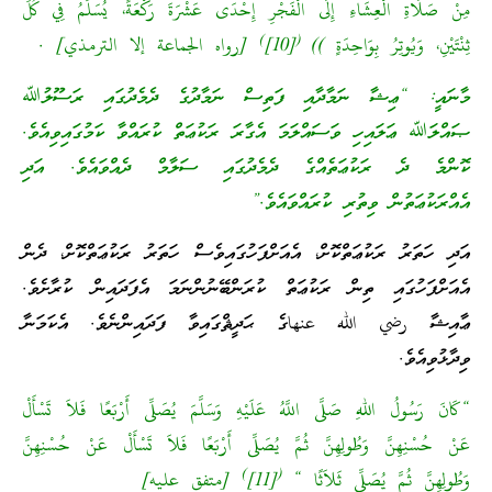
مِنْ صَلَاةِ الْعِشَاءِ إِلَى الْفَجْرِ إِحْدَى عَشْرَةَ رَكْعَةً، يُسَلِّمُ فِي كُلِّ
)
(
ثِنْتَيْنِ، وَيُوتِرُ بِوَاحِدَةٍ ))
[10]
[رواه الجماعة إلا الترمذي] .
މާނައީ: “ޢިޝާ ނަމާދާއި ފަތިސް ނަމާދުގެ ދެމެދުގައި ރަސޫލުﷲ
ޞައްލަﷲ ޢަލައިހި ވަސައްލަމަ އެގާރަ ރަކުޢަތް ކުރައްވާ ކަމުގައިވިއެވެ.
ކޮންމެ ދެ ރަކުޢަތެއްގެ ދެމެދުގައި ސަލާމް ދެއްވައެވެ. އަދި
އެއްރަކުޢަތުން ވިތުރި ކުރައްވައެވެ.”
އަދި ހަތަރު ރަކުޢަތްކޮށް، އެއަށްފަހުގައިވެސް ހަތަރު ރަކުޢަތްކޮށް، ދެން
އެއަށްފަހުގައި ތިން ރަކުޢަތް ކުރަންބޭނުންނަމަ އެފަދައިން ކުރާށެވެ.
ޢާއިޝާ رضي الله عنهاގެ ޙަދީޘްގައިވާ ފަދައިންނެވެ. އެކަމަނާ
ވިދާޅުވިއެވެ.
“كَانَ رَسُولُ اللهِ صَلَّى اللَّهُ عَلَيْهِ وَسَلَّمَ يُصَلِّى أَرْبَعًا فَلاَ تَسْأَلْ
عَنْ حُسْنِهِنَّ وَطُولِهِنَّ ثُمَّ يُصَلِّى أَرْبَعًا فَلاَ تَسْأَلْ عَنْ حُسْنِهِنَّ
)
(
وَطُولِهِنَّ ثُمَّ يُصَلِّى ثَلاَثًا “
[11]
[متفق عليه]