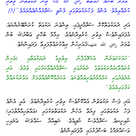
“ޢުމަރު ބުނުލް ޚައްޠާބު رضي الله عنه ތިން ރަކުޢަތުން ވިތުރި
ކުރެއްވިއެވެ. އެންމެ ފަހުރަކުޢަތުގައި މެނުވީ ސަލާމެއްނުދެއްވައެވެ.”[5]
އަދި ދެރަކުޢަތްކޮށް ސަލާމްދީފައި، ތިންވަނަ ރަކުޢަތް ކުރަންބޭނުންނަމަ،
އެފަދައިންވެސް ވިތުރި ކުރެވިދާނެއެވެ. އިމާމް ބުޚާރީ ޢަބްދުﷲ ބުން
ޢުމަރު رضي الله عنهماގެއަރިހުން ރިވާކުރައްވާފައިވާ ފަދައިންނެވެ.
“ހަމަކަށަވަރުން އެކަލޭގެފާނު ވިތުރީގެ ދެރަކުޢަތާއި (ވަކިން
ކުރައްވާ)އެއްރަކުޢަތުގެ ދެމެދުގައި ސަލާމްދެއްވާކަމުގައި ވެއެވެ. އަދި
އެދެމެދުގައި ކަމެއްމެދުވެރިވެއްޖެނަމަ އެކަމެއްކޮށްދެއްވުމަށް އަމުރުކުރައްވާ
ކަމުގައިވެއެވެ.”
އަދި ފަސް ރަކުޢަތުން އެއްކޮށްވެސް ވިތުރި ކުރެވިދާނެއެވެ. އެއީ އެންމެ
ފަހު ރަކުޢަތުގައި ފިޔަވާ އެހެން ރަކުޢަތްތަކުގައި (އައްތަޙިއްޔާތުގައި)
ނުއިށީނދެ ސަލާމްވެސް ނުދީއެވެ. ނަބިއްޔާ ޞައްލަﷲ ޢަލައިހި
ވަސައްލަމްގެ ބަސްފުޅުގައި ވާފަދައިންނެވެ.