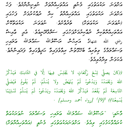
އަށްވަނަ ރަކުއަތުގައި މެނުވީ އައްތަޙިއްޔާތަށް ނުއިށީންނާށެވެ. ފަހެ
އަށްވަނަ ރަކުޢަތުގައި އައްތަޙިއްޔާތު ކިޔާ ދުޢާކުރުމަށް ފަހުގައި
(ނުވަވަނަ ރަކުޢަތަށް) ތެދުވާށެވެ. ނުވަވަނަ ރަކުޢަތްކޮށް،
އައްތަޙިއްޔާތުކިޔާ ދުޢާކިޔުމަށްފަހުގައި ސަލާމްދޭނީއެވެ. އެއީ ޢާއިޝާ
رضي الله عنهاގެ އަރިހުން، ރަސޫލުﷲ ޞައްލަﷲ ޢަލައިހި
ވަސައްލަމްގެ ވިތުރިއާ ބެހޭގޮތުން ރިވާވެފައިވާ ޙަދީޘްގައިވާ ފަދައިންނެވެ.
އެކަމަނާ ވިދާޅުވިއެވެ.
((كانَ يصلِّي تِسْعَ رَكَعَاتٍ لا يَجْلِسُ فِيهَا إلَّا في الثَّامِنَةِ، فَيَذْكُرُ
اللهَ وَيَحْمَدُهُ وَيَدُعُوهُ ثُمَّ يَنْهَضُ ولا يُسَلَّمُ، ثُمَّ يَقُومُ فَيُصَلِّي
التَّاسِعَةَ ثُمَّ يَقُعُدُ فَيَذْكُرُ اللهَ وَيَحْمَدُهُ ويَدْعُوهُ ثُمّ يُسَلِّمُ تَسْلِيْمًا
)
(
يُسْمِعُنَا))
[9]
[رواه أحمد ومسلم] .
މާނައީ: “ރަސޫލުﷲ ޞައްލަﷲ ޢަލައިހި ވަސައްލަމަ ނުވަރަކުޢަތް
ކުރައްވާކަމުގައި ވިއެވެ. އަށްވަނަރަކުޢަތުގައި މެނުވީ (އައްތަޙިއްޔާތަށް)