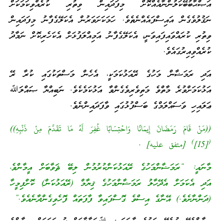
އަޞްޙާބުބޭކަލުންނާއެއްކޮށް މިފަދައިން ވިތުރި ކުރެއްވިކަމަކަށް
ނަޤުލުވެގެން އައިސްފައެއްނެތެވެ. ހަމަކަށަވަރުން އެކަލޭގެފާނު މިފަދައިން
ވިތުރި ކުރައްވައިފައިވަނީ، އެކަލޭގެފާނު އަމިއްލަފުޅަށް އެކަހެރިކޮށް ނަމާދު
ކުރެއްވިއިރުގައެވެ.
އަދި ރަމަޟާން މަހުގެ ރޭއަޅުކަމަކީ، އެހެން މަސްތަކުގައި ކުރާ ރޭ
އަޅުކަމަށްވުރެ މާތްވެ މަތިވެރިވެގެންވާ އަޅުކަމެކެވެ. ނަބިއްޔާ ޞައްލަﷲ
ޢަލައިހި ވަސައްލަމްގެ ބަސްފުޅުގައި ވާފަދައިންނެވެ.
((مَنْ قَامَ رَمَضَانَ إِيمَانًا وَاحْتِسَابًا غُفِرَ لَهُ مَا تَقَدَّمَ مِنْ ذَنْبِهِ))
)
(
[15]
[متفق عليه] .
މާނައީ: “ރަމަޟާންމަހުގެ ރޭއަޅުކަންކުރުމުން ލިބޭ ޘަވާބަށް އީމާންވެ،
އަދި އެކަމަށް އެދޭހާލު ރަމަޟާންމަހުގެ ޤިޔާމް (ރޭއަޅުކަން) ކޮށްފިމީހާ
(ދަންނާށެވެ.) އޭނާގެ އިސްވެ ގޮސްފައިވާ ފާފަތައް ފޮހެވިގެންދާނެއެވެ.”