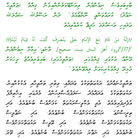
ބާކީބައިވެސް ނިމެންދެން ތިމަންބޭކަލުންނާއިގެން ޤިޔާމް (ތަރާވީޙް
ނަމާދު) ކުރައްވަންވީ ނޫންތޯއެވެ.” ދެން ރަސޫލުﷲ ޞައްލަﷲ
ޢަލައިހި ވަސައްލަމަ ޙަދީޘް ކުރެއްވިއެވެ.
((إِنَّهُ مَنْ قَامَ مَعَ الإِمَامِ حَتَّى يَنْصَرِفَ كُتِبَ لَهُ قِيَامُ لَيْلَةٍ))
)
(
[17]
[رواه أهل السنن بسند صحيح] .މާނައީ:”އިމާމާ ނިމެންދެން
އޭނާއާ އެކުގައި ޤިޔާމުގައި (ތަރާވީޙުގައި) ބައިވެރިވެއްޖެ މީހަކަށް
މުޅިރޭ ޤިޔާމުކުރިކަމަށް ލިޔެވޭނެއެވެ.”
ތަރާވީޙުނަމާދުގެ ރަކުޢަތްތަކުގެ ޢަދަދާއި، ވިތުރި ތަރާވީޙާއި އެކުކުރާއިރު،
ރަކުޢަތްތަކުގެ ޢަދަދާމެދު ސަލަފުއްޞާލިހުންގެ މެދުގައި އިޚްތިލާފު
އުފެދިފައިވެއެވެ. އެއީ އެކާވީސްރަކުޢަތް ކަމަށްވެސް ބުނެވެއެވެ. އަދި
ތިރީސްނުވަ ރަކުޢަތްކަމަށްވެސް ބުނެވެއެވެ. އަދި ނަވާވީސް
ރަކުޢަތްކަމަށްވެސް ބުނެވެއެވެ. އަދި ތޭވީސް ރަކުޢަތްކަމަށްވެސް
ބުނެވެއެވެ. އަދި ނަވާރަ ރަކުޢަތްކަމަށްވެސް ބުނެވެއެވެ. އަދި ތޭރަ