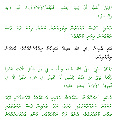
)
(
((مَنْ أَحَبَّ أَنْ يُوتِرَ بِخَمْسٍ فَلْيَفْعَلْ))
[6]
[رواه أبو داود
والنسائي]
މާނައީ: “ފަސް ރަކުޢަތުން ވިތުރިކުރަން ބޭނުން މީހަކު ފަހެ ފަސް
ރަކުޢަތުން ވިތުރި ކުރާށެވެ.”
އަދި ޢާއިޝާ رضي الله عنهاގެ އަރިހުން ރިވާވެގެންވެއެވެ. އެކަމަނާ
ވިދާޅުވިއެވެ.
((كَانَ النَّبِيِّ صَلَّى اللَّهُ عَلَيْهِ وَسَلَّمَ يصلي مِنْ اللَّيْلِ ثَلَاثَ عَشْرَةَ
رَكْعَةً يُوتِرُ مِنْ ذَلِكَ بِخَمْسٍ لَا يَجْلِسُ فِي شَيْءٍ مِنْهُنَّ إِلَّا فِي
)
(
آخِرِهِنَّ ))
[7]
[متفق عليه]
މާނައީ: “ރަސޫލުﷲ ޞައްލަﷲ ޢަލައިހި ވަސައްލަމް ރޭގަނޑުގައި ތޭރަ
ރަކުޢަތް ކުރައްވާކަމުގައި ވެއެވެ. އޭގެ ތެރެއިން ފަސް ރަކުޢަތުގައި
ވިތުރި ކުރައްވައެވެ. އެންމެ ފަހު ރަކުޢަތުގައި މެނުވީ އައްތަޙިއްޔާތަށް