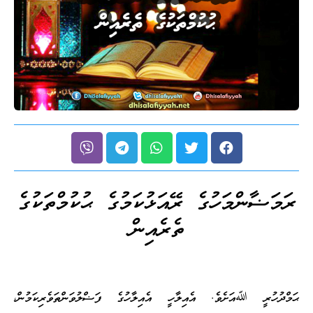
ރަމަޟާންމަހުގެ ރޭއަޅުކަމުގެ ޙުކުމްތަކުގެ
ތެރެއިން
ޙަމްދުހުރީ ﷲއަށެވެ. އެއިލާހީ އެއިލާހުގެ ފަޟްލުވަންތަވެރިކަމުން،