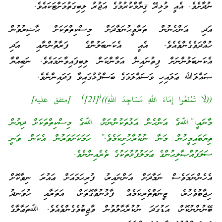
ނުދާށެވެ. އެއީ މުޅިރޭ ޤިޔާމްކުރުމުގެ އަޖުރު ލިބިގަތުމަށްޓަކައެވެ.
އަދި އަންހެނުން ތަރާވީޙުނަމާދަށް މިސްކިތްތަކަށް ޙާޟިރުވުން
ހުއްދަވެގެންވެއެވެ. އެއީ އެކަނބަލުންގެ ފަރާތުންނާއި އަދި
އެކަނބަލުންނަށް ފިތުނައިން އަމާންކަން ލިބިފައިވާނަމައެވެ. ނަބިއްޔާ
ޞައްލަﷲ ޢަލައިހި ވަސައްލަމަގެ ބަސްފުޅުގައިވާ ފަދައިންނެވެ.
)
(
((لَا تَمْنَعُوا إِمَاءَ اللهِ مَسَاجِدَ اللهِ))
[21]
[متفق عليه]
މާނައީ:”ﷲގެ އަންހެން އަޅުތަކުންނަށް، ﷲގެ މިސްކިތްތަކަށް ދިޔުން
ތިޔަބައިމީހުން މަނާ ނުކުރާހުށިކަމެވެ.” ހަމަކަށަވަރުން އެކަން ވަނީ
ސަލަފުއްޞާލިޙުންގެ ޢަމަލުފުޅުތަކުގެ ތެރެއިންނެވެ.
އެހެންނަމަވެސް ނަމާދަށް އަންނައިރު، ފުރިހަމައަށް ޢައުރަ ނިވާކޮށް
ހިޖާބުވެހުރެ، ޒީނަތްތެރިކަމެއް ފާޅުނުވާގޮތަށް، އަތަރާއި ހުވަނދު
ބޭނުންނުކޮށް، އަޑުގަދަ ނުކުރާޙާލުވުން ވާޖިބުވެގެންވެއެވެ. ﷲތަޢާލާގެ