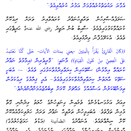
އެގާރަ ރަކުޢަތްކުރެއްވުމަށް އަމުރު ކުރެއްވިއެވެ.”
ޞަލަފުއްޞާލިހުން ތަރާވީޙުނަމާދު ކުރައްވާއިރު ވަރަށް ދިގުކޮށް
ކުރައްވާކަމުގައިވެއެވެ. ސާއިބު ބުން ޔަޒީދު رضي الله عنهގެ ޙަދީޘްގައި
ވެއެވެ. އެކަލޭގެފާނު ވިދާޅުވިއެވެ.
((كَانَ الْقَارِئُ يَقْرَأُ بِالْمِئِينَ -يعني بمئات الآيات- حَتَّى كُنَّا نَعْتَمِدُ
عَلَى الْعِصِيِّ مِنْ طُولِ الْقِيَامِ)) މާނައީ: “ޤާރީވެރިން (އިމާމުވެ ނަމާދު
ކުރައްވާ އިމާމުން) ސާތޭކައިން ކިޔަވާވިދާޅުވާކަމުގައި ވެއެވެ. –- އެބަހީ
ސަތޭކަ އާޔަތުން ކިޔަވާވިދާޅުވާކަމުގައިވެއެވެ.- އެއީ ޤިޔާމުގެ ދިގުކަމުން،
ތިމަންބޭކަލުން އަޞާއެއްގެ މައްޗަށް ކޮޅަށް ތިބެއްޖެއުމަށްދާންދެނެވެ.”
މިއަދު އަޅުގަނޑުމެންގެ ތެރެއިން ގިނަމީހުންގެ ހާލަތު މިދެންނި ގޮތާ
މުޅިން ތަފާތެވެ. އެބައިމީހުން ތަރާވީޙް ނަމާދު ވަރަށް ހަލުވިކަމާއެއްކޮށް
ކޮށް ނިންމާލައެވެ. އެނަމާދުގެ الطمأنينة (މަޑުވެ ހަމަޖެހެލުމުގެ)
ވާޖިބުވެސް މިބައިމީހުންގެ ނަމާދުގައި ނުގެނައެވެ. އެއީ ނަމާދުގެ