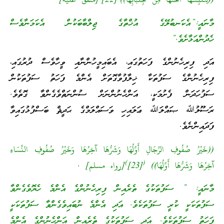
((لِتُلْبِسْهَا أُخْتُهَا مِنْ جِلْبَابِهَا))
[22]
[متفق عليه]
މާނައީ:”އެކަނބުލޭގެ އުޚްތާގެ ޖިލްބާބަކުން އެކަމަނާވެސް
ހެދުންއަޅާށެވެ.”
އަދި ފިރިހެނުންގެ ފަހަތުގައި، އެބައިމީހުންނާއި ވީހާވެސް ދުރުގައި،
ފިރިހެނުންގެ ސަފުތަކާ ޚިލާފުވާގޮތަށް އެންމެ ފަހަތު ސަފުތަކުން
ސަފުހަދަން ފެށުމަކީ، އަންހެނުންނަށް ސުންނަތްވެގެންވާ ގޮތެވެ.
ރަސޫލުﷲ ޞައްލަﷲ ޢަލައިހި ވަސައްލަމްގެ ޙަދީޘް ބަސްފުޅުގައިވާ
ފަދައިންނެވެ.
((خَيْرُ صُفُوفِ الرِّجَالِ أَوَّلُهَا وَشَرُّهَا آخِرُهَا وَخَيْرُ صُفُوفِ النِّسَاءِ
)
(
آخِرُهَا وَشَرُّهَا أَوَّلُهَا))
[23]
[رواه مسلم] .
މާނައީ: ” ސަފުތަކުގެ ތެރެއިން ފިރިހެނުންގެ އެންމެ ހެޔޮވެގެންވާ
ސަފުތަކަކީ ކުރީ ސަފުތަކެވެ. އަދި އެންމެ ނުބައިވެގެންވާ ސަފުތަކަކީ
ފަހަތު ސަފުތަކެވެ. އަދި ސަފުތަކުގެ ތެރެއިން އަންހެނުންގެ އެންމެ