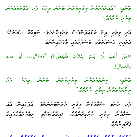
މާނައީ: “އެއްރަކުޢަތުން ވިތުރިކުރަން ބޭނުން މީހަކު ފަހެ އެއްރަކުޢަތުން
ވިތުރި ކުރާށެވެ.”
އަދި ވިތުރި ތިން ރަކުޢަތުންވެސް ކުރެވިދާނެއެވެ. ނަބިއްޔާ ޞައްލަﷲ
ޢަލައިހި ވަސައްލަމްގެ ބަސްފުޅުގައި ވާފަދައިންނެވެ.
)
(
((مَنْ أَحَبَّ أَنْ يُوتِرَ بِثَلاَثٍ فَلْيَفْعَلْ.))
[4]
[رواه أبو داود
والنسائي]
މާނައީ: “ތިންރަކުޢަތުން ވިތުރިކުރަން ބޭނުން މީހަކު ފަހެ
ތިންރަކުޢަތުން ވިތުރި ކުރާށެވެ.”
ފަހެ އެންމެ ސަލާމަކުން ވިތުރި ކުރަންބޭނުންނަމަ، އެފަދައިން އެއް
ސަލާމުން ވިތުރި ކުރެވިދާނެއެވެ. (އިމާމު)ޠަޙާވީ ރިވާކުރައްވާފައިވާ
ފަދައިންނެވެ.