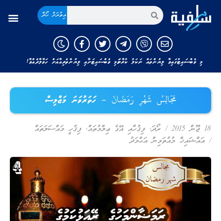
އިތުރަށް ހޯދާ
މި ވެބްސައިޓުގައިވާ ލިޔުންތައް ނަކަލު ކުރާނަމަ މި ވެބްސައިޓަށާއި ލިޔުންތެރިއާއަށް ހަވާލާދެއްވާ!
مَجَالِسُ شَهْرِ رَمَضَانَ – ހަތަރުވަނަ މަޖްލިސް
18 ޖޫން 2015
/
ރޯދަ
,
ފިޤުހާއި އޭގެ ޢިލްމުތައް
,
ފިޤުހީ މައްސަލަތައް
/
އައްޝައިޚް މުއުތަމިން އަޙްމަދު