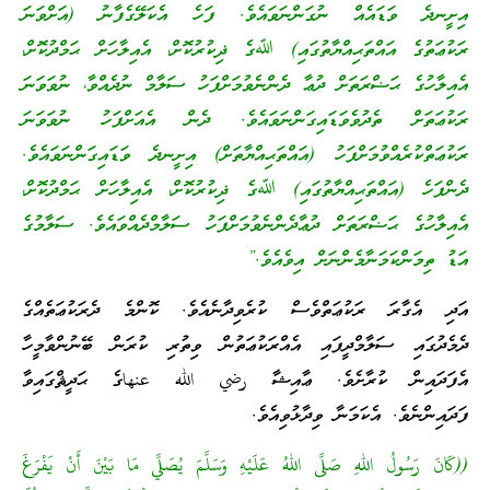
އިށީނދެ ވަޑައެއް ނުގަންނަވައެވެ. ފަހެ އެކަލޭގެފާނު (އަށްވަނަ
ރަކުޢަތުގެ އައްތަޙިއްޔާތުގައި) ﷲގެ ޛިކުރުކޮށް، އެއިލާހަށް ޙަމްދުކޮށް،
އެއިލާހުގެ ޙަޟްރަތަށް ދުޢާ ދެންނެވުމަށްފަހު ސަލާމް ނުދެއްވާ، ނުވަވަނަ
ރަކުޢަތަށް ތެދުވެވަޑައިގަންނަވައެވެ. ދެން އެއަށްފަހު ނުވަވަނަ
ރަކުޢަތްކުރެއްވުމަށްފަހު (އައްތަޙިއްޔާތަށް) އިށީނދެ ވަޑައިގަންނަވައެވެ.
ދެންފަހެ (އައްތަޙިއްޔާތުގައި) ﷲގެ ޛިކުރުކޮށް، އެއިލާހަށް ޙަމްދުކޮށް،
އެއިލާހުގެ ޙަޟްރަތަށް ދުޢާދެންނެވުމަށްފަހު ސަލާމްދެއްވައެވެ. ސަލާމުގެ
އަޑު ތިމަންކަމަނާމެންނަށް އިވެއެވެ.”
އަދި އެގާރަ ރަކުޢަތްވެސް ކުރެވިދާނެއެވެ. ކޮންމެ ދެރަކުޢަތެއްގެ
ދެމެދުގައި ސަލާމްދީފައި އެއްރަކުޢަތުން ވިތުރި ކުރަން ބޭނުންވާމީހާ
އެފަދައިން ކުރާށެވެ. ޢާއިޝާ رضي الله عنهاގެ ޙަދީޘްގައިވާ
ފަދައިންނެވެ. އެކަމަނާ ވިދާޅުވިއެވެ.
((كَانَ رَسُولُ اللهِ صَلَّى اللهُ عَلَيْهِ وَسَلَّمَ يُصَلِّي مَا بَيْنَ أَنْ يَفْرَغَ