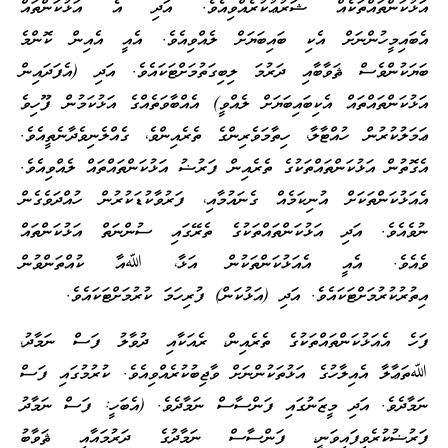
އަޅުކަންތައްތަކެއް ޝަރުޢުކުރެއްވިއެވެ. އަދި އެ އަޅުކަންތައް
އެބައިމީހުންނަށް އެކި ބައިބަޔަށް ލެއްވިއެވެ. އެއީ އެއިން ކޮންމެ
ބަޔަކުންވެސް ޘަވާބާއި ދަރުމަ ލިބިގަތުމަށްޓަކައެވެ. އަދި (އެފަދައިން
އަޅުކަންތައްތައް އެކިބައިބަޔަށް ލެއްވީ) އެއްބާވަތެއްގެ އަޅުކަމުން ފޫހިވެ
ޢަމަލުކުރުން ހުއްޓާލާ، ހިތާމަވެރިންގެ ތެރެއިންވެ، ގެއްލެނިވެދާނެތީއެވެ.
އެގޮތުން އަޅުކަންތައްތަކުގެ ތެރެއިން ފަރުޟު އަޅުކަންތައްތައް ލެއްވިއެވެ.
އެއަޅުކަންތަކަށް އުނިކަމެއް ގެނައުމާއި، ފަރުވާކުޑަކުރުން ހުއްދަވެގެން
ނުވެއެވެ. އަދި އަޅުކަންތައްތަކުގެ ތެރޭގައި ސުންނަތް އަޅުކަންތައް
ވެއެވެ. އެއީ އެއަޅުކަންތަކުން އަޅާ، ﷲއާ ކުއްތަންވުން
އިތުރުކުރުމަށްޓަކައެވެ. އަދި (އަޅުކަން) ފުރިހަމަ ކުރުމަށްޓަކައެވެ.
ފަހެ އެއަޅުކަންތައްތަކުގެ ތެރެއިން، ރެއަކާއި ދުވާލު ފަސް ނަމާދު،
ﷲތަޢާލާ އެއިލާހުގެ އަޅުތަކުންނަށް ވާޖިބުކުރެއްވިއެވެ. ކުރުމުގައި ފަސް
ނަމާދެވެ. އަދި މީޒަނުގައި ފަންސާސް ނަމާދެވެ. (އެބަހީ: ފަސް ނަމާދު
ފަރުޟުކުރެވިފައިވަނީ، ފަންސާސް ނަމާދުގެ ދަރުމައާއި ޘަވާބު