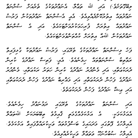
ލިބޭގޮތަށެވެ.) އަދި ﷲ ތަޢާލާ، އެނަމާދުތަކުގެ ތެރެއަށް ސުންނަތް
ނަމާދުތައް އިތުރުކޮށްދެއްވިއެވެ. އެއީ އެސުންނަތް ނަމާދުތަކުން ފަރުޟު
ނަމާދުތައް އިތުރަށް ފުރިހަމަކުރުމަށްޓަކައެވެ. އަދި އެ ސުންނަތް
ނަމާދުތަކުން ﷲއާ އިތުރަށް ކުއްތަންވުމަށްޓަކައެވެ.
ފަހެ މިސުންނަތް ނަމާދުތަކުގެ ތެރޭގައި، ފަރުޟު ނަމާދުތަކާ ގުޅިފައިވާ
ރަވާތިބު ސުންނަތްތައް ހިމެނެއެވެ. އެއީ، ފަތިސް ނަމާދުގެ ކުރިން
ދެރަކުޢަތާއި، އަދި މެންދުރު ނަމާދުގެ ކުރިން ހަތަރު ރަކުޢަތާއި، މެންދުރު
ނަމާދުގެ ފަހުން ދެރަކުޢަތާއި އަދި މަޣްރިބް ނަމާދުގެ ފަހުން ދެރަކުޢަތާއި
އަދި ޢިޝާ ނަމާދުގެ ފަހުން ދެރަކުޢަތެވެ.
އަދި ސުންނަތް ނަމާދުތަކުގެ ތެރޭގައި ދަމުނަމާދު ހިމެނެއެވެ.
އެއަޅުކަމަކީ، އެ އަޅުކަމެއްގެމަތީ ޤާއިމުވެ ތިބޭބަޔަކަށް ﷲތަޢާލާ
އެއިލާހުގެ ފޮތުގައި މަދަޙައިގެ ބަސްފުޅުތައް ވަޙީކުރައްވާފައިވާ އަޅުކަމެވެ.
އެއިލާހު ޞުބުޙާނަހޫ ވަތަޢާލާ ވަޙީކުރެއްވިއެވެ.