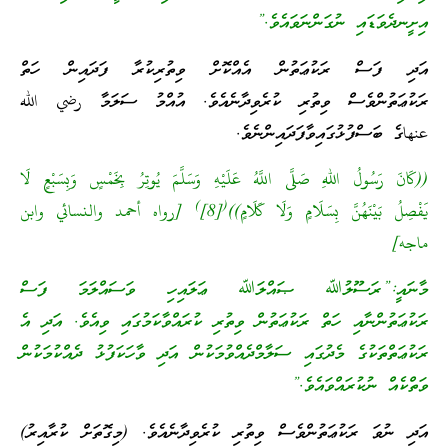
އިށީނދެވަޑައި ނުގަންނަވައެވެ.”
އަދި ފަސް ރަކުޢަތުން އެއްކޮށް ވިތުރިކުރާ ފަދައިން ހަތް
ރަކުޢަތުންވެސް ވިތުރި ކުރެވިދާނެއެވެ. އުއްމު ސަލަމާ رضي الله
عنهاގެ ބަސްފުޅުގައިވާފަދައިންނެވެ.
((كَانَ رَسُولُ اللهِ صَلَّى اللَّهُ عَلَيْهِ وَسَلَّمَ يُوتِرُ بِخَمْسٍ وَبِسَبْعٍ لَا
)
(
يَفْصِلُ بَيْنَهُنَّ بِسَلَامٍ وَلَا كَلَامٍ))
[8]
[رواه أحمد والنسائي وابن
ماجه]
މާނައީ:”ރަސޫލުﷲ ޞައްލަﷲ ޢަލައިހި ވަސައްލަމަ ފަސް
ރަކުޢަތުންނާއި ހަތް ރަކުޢަތުން ވިތުރި ކުރައްވާކަމުގައި ވިއެވެ. އަދި އެ
ރަކުޢަތްތަކުގެ މެދުގައި ސަލާމްދެއްވުމަކުން އަދި ވާހަކަފުޅު ދެއްކުމަކުން
ވަތްކެއް ނުކުރައްވައެވެ.”
އަދި ނުވަ ރަކުޢަތުންވެސް ވިތުރި ކުރެވިދާނެއެވެ. (މިގޮތަށް ކުރާއިރު)