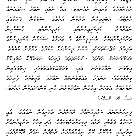
ރުކުންތަކުގެ ތެރެއިން ރުކުނެކެވެ. އެއާ ނުލައި ނަމާދު ޞައްޙަނުވާ
ހުށްޓެވެ. އެބައިމީހުން އެރުކުން އެޅުމުގެ ސަބަބުން، ފަހަތުގައި
ނަމާދުކުރާ ބަލިކަށިމީހުންނާއި ބަލިމީހުންނާއި މުސްކުޅިން
ވަރުބަލިކުރުވައެވެ. އެބައިމީހުންގެ އެ ޢަމަލުގެ ސަބަބުން އެބައިމީހުންގެ
އަމިއްލަ ނަފްސުތަކަށާއި އެހެން މީހުންނަށް އެކަމުގެ ގެއްލުން ކުރެއެވެ.
މައުމޫމުންނަށް ނަމާދުގެ ސުންނަތްތައް ފުރިހަމަ ނުކުރެވޭހާ ހަލުވިކޮށް
އިމާމުން ނަމާދުކުރުން އެއީ، މަކުރޫޙަކަމެއްކަމުގައި ޢިލްމުވެރިން
ވިދާޅުވެއެވެ. ދެންފަހެ މައުމޫމުންނަށް ނަމާދުގެ ވާޖިބުތައް ފުރިހަމަ
ނުކުރެވޭހާ އަވަހަށް އިމާމުން ނަމާދުކުރުން ވާނީ ކޮންފަދައަކުން ހެއްޔެވެ.
نسأل الله السلامة.
ފިރިހެނުންނަށް ތަރާވީޙުނަމާދު ދޫކޮށްލުން އެކަށީގެން ނުވެއެވެ. އެއީ
އެކަމުގެ ޘަވާބާއި ދަރުމަ ލިބިގަތުމަށްޓަކައެވެ. އަދި އިމާމާ ތަރާވީޙްނަމާދު
ވިތުރިއާއި އެއްކޮށް ކޮށް ނިމެއްޖައުމަށް ދާންދެން ނަމާދު ދޫކޮށްލާފައި