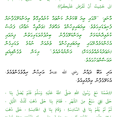
انى خَشِيتُ أنْ تُفْرَضَ عَلَيكُمْ))
މާނައީ: “ރޭގައި ތިޔަ ބޭކަލުން ކަންތައް ކުރެއްވިގޮތް ތިމަންކަލޭގެފާނަށް
ފެނިވަޑައިގަތެވެ. ތިޔަބައިމީހުންގެ މައްޗަށް (ތަރާވީޙް ނަމާދު) ފަރުޟު
ކުރެވިދާނެކަމަށް ތިމަންކަލޭގެފާނު ބިރުފުޅުވަޑައިގަތުން ފިޔަވައި
އެހެންކަމެއް،ރޭގައި ތިޔަބައިމީހުންގެ ތެރެއަށް ނުކުމެ ވަޑައިގެން
(ނަމަދުކުރެއްވުމަކަށް) މަނާނުކުރެއެވެ.” މިކަން ވެގެންދިޔައީ
ރަމަޟާންމަހުގައެވެ.
އަދި އަބޫ ޛައްރު رضي الله عنهގެ އަރިހުން ރިވާވެގެންވެއެވެ.
އެކަލޭގެފާނު ވިދާޅުވިއެވެ.
((صُمْنَا مَعَ رَسُولِ اللهِ صَلَّى اللَّهُ عَلَيْهِ وَسَلَّمَ فَلَمْ يُصَلِّ بِنَا ،
حَتَّى بَقِيَ سَبْعٌ مِنَ الشَّهْرِ ، فَقَامَ بِنَا حَتَّى ذَهَبَ ثُلُثُ اللَّيْلِ ،
ثُمَّ لَمْ يَقُمْ بِنَا فِي السَّادِسَةِ ، وَقَامَ بِنَا فِي الخَامِسَةِ ، حَتَّى ذَهَبَ