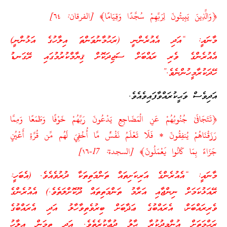
﴿وَالَّذِينَ يَبِيتُونَ لِرَبِّهِمْ سُجَّدًا وَقِيَامًا﴾ [الفرقان: ٦٤]
މާނައީ: “އަދި އެއުރެންނީ (ރަޙުމާނުވަންތަ އިލާހުގެ އަޅުންނީ)
އެއުރެންގެ ވެރި ރައްބަށް ސަޖިދަކޮށް ޤިޔާމްކުރުމުގައި ރޭގަނޑު
ހޭދަކުރާމީހުންނެވެ.”
އަދިވެސް ވަޙީކުރައްވާފައިވެއެވެ.
﴿تَتَجَافَىٰ جُنُوبُهُمْ عَنِ الْمَضَاجِعِ يَدْعُونَ رَبَّهُمْ خَوْفًا وَطَمَعًا وَمِمَّا
رَزَقْنَاهُمْ يُنفِقُونَ * فَلَا تَعْلَمُ نَفْسٌ مَّا أُخْفِيَ لَهُم مِّن قُرَّةِ أَعْيُنٍ
جَزَاءً بِمَا كَانُوا يَعْمَلُونَ﴾ [السجدة: 17-١٦]
މާނައީ: “އެއުރެންގެ އަރިކަށިތައް ތަންމަތިތަކާ ދުރުވެއެވެ. (އެބަހީ:
ރޭއަޅުކަމަށް ނިންޖާއި އަރާމު ތަންމަތިތައް ދޫކޮށްލަތެވެ.) އެއުރެންގެ
ވެރިރައްބަށް، އެރައްބުގެ ޢަޛާބަށް ބިރުވެތިވާހާލު އަދި އެރައްބުގެ
ރަޙްމަތަށް އުންމީދުކުރާ ޙާލު ދުޢާކުރެތެވެ. އަދި ތިމަން އިލާހު