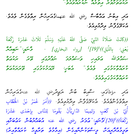
ރަކުޢަތަށްވުރެ އިތުރެއް ނުކުރައްވައެވެ.”
އަދި އިބުނު ޢައްބާސް رضي الله عنهماގެއަރިހުން ރިވާވެގެން ވެއެވެ.
އެކަލޭގެފާނު ވިދާޅުވިއެވެ.
((كَانَتْ صَلَاةُ النَّبِيِّ صَلَّى اللهُ عَلَيْهِ وَسَلَّمَ ثَلَاثَ عَشْرَةَ رَكْعَةً
)
(
يَعْنِي: بِاللَّيْلِ))
[19]
[رواه البخاري] . މާނައީ:”ނަބިއްޔާ
ޞައްލަﷲ ޢަލައިހި ވަސައްލަމަ ނަމާދުގައި ތޭރަ ރަކުޢަތް
ކުރައްވާކަމުގައި ވެއެވެ.” އެބަހީ: ރޭއަޅުކަމުގައި ތޭރަރަކުޢަތް
ކުރައްވާކަމުގައިވެއެވެ.
އަދި مؤطأގައި، ސާއިބު ބުން ޔަޒީދުرضي الله عنهގެއަރިހުން
ރިވާވެގެންވެއެވެ. އެކަލޭގެފާނު ވިދާޅުވިއެވެ.
((أَمَرَ عُمَرُ بْنُ الْخَطَّابِ
أُبَيَّ بْنَ كَعْبٍ وَتَمِيمًا الدَّارِيَّأَنْ يَقُومَا لِلنَّاسِ بِإِحْدَى عَشْرَةَ
)
(
رَكْعَةً))
[20]
މާނައީ:”ޢުމަރު رضي الله عنه އުބައްޔުބުން ކަޢުބަށާއި
ތަމީމުއްދާރީއަށް، މީސްތަކުންނާއިގެން (އިމާމުވެ ތަރާވީޙް ކުރައްވާއިރު)