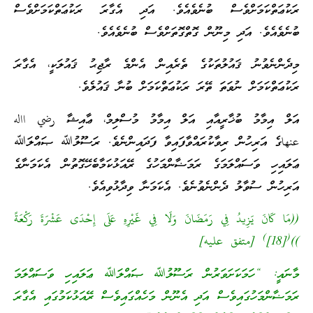
ރަކުޢަތްކަމަށްވެސް ބުނެވެއެވެ. އަދި އެގާރަ ރަކުޢަތްކަމަށްވެސް
ބުނެވެއެވެ. އަދި މިނޫން ގޮތްގޮތަށްވެސް ބުނެވެއެވެ.
މިދެންނެވުނު ޤައުލުތަކުގެ ތެރެއިން އެންމެ ރާޖިޙު ޤައުލަކީ، އެގާރަ
ރަކުޢަތްކަމަށް ނުވަތަ ތޭރަ ރަކުޢަތްކަމަށް ބުނާ ޤައުލެވެ.
އަލް އިމާމު ބުޚާރީއާއި އަލް އިމާމު މުސްލިމް، ޢާއިޝާ رضي االه
عنهاގެ އަރިހުން ރިވާކުރައްވާފައިވާ ފަދައިންނެވެ. ރަސޫލުﷲ ޞައްލަﷲ
ޢަލައިހި ވަސައްލަމަގެ ރަމަޟާންމަހުގެ ރޭއަޅުކަމާބެހޭގޮތުން އެކަމަނާގެ
އަރިހުން ސުވާލު ދެންނެވުނެވެ. އެކަމަނާ ވިދާޅުވިއެވެ.
((مَا كَانَ يَزِيدُ فِي رَمَضَانَ وَلَا فِي غَيْرِهِ عَلَى إِحْدَى عَشْرَةَ رَكْعَةً
)
(
))
[18]
[متفق عليه]
މާނައީ: “ހަމަކަށަވަރުން ރަސޫލުﷲ ޞައްލަﷲ ޢަލައިހި ވަސައްލަމަ
ރަމަޟާންމަހުގައިވެސް އަދި އެނޫން މަހެއްގައިވެސް ރޭއަޅުކަމުގައި އެގާރަ