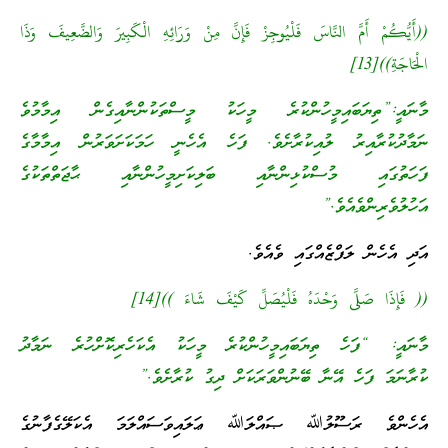
((أَيُّكُمْ أَمَّ النَّاسَ فَلْيُوجِزْ فَإِنَّ مِنْ وَرَائِهِ الْكَبِيرَ وَالضَّعِيفَ وَذَا
الْحَاجَةِ))[13]
މާނައީ:”ތިޔަބައިމީހުންކުރެ މީހަކު މީސްތަކުންނާއިގެން އިމާމުވެ
ނަމާދުކުރާއިރު ލުއިކުރާށެވެ. ފަހެ އެހެނީ ހަމަކަށަވަރުން އިމާމާގެ
ފަހަތުގައި މުސްކުޅިންނާއި ބަލިކަށިމީހުންނާއި ޙާޖަތްތަކުގެ
އަހުލުވެރިންވެއެވެ.”
އަދި އެހެން ލަފްޒެއްގައި ވެއެވެ.
(( فَإِذَا صَلَّى وَحْدَهُ فَلْيُصَلِّ كَيْفَ شَاءَ ))[14]
މާނައީ: “ފަހެ ތިޔަބައިމީހުންކުރެ މީހަކު އެކަހެރިކޮށްހުރެ ނަމާދު
ކުރާނަމަ ފަހެ އޭނާ ބޭނުންވަރަކަށް ދިގު ކުރާށެވެ.”
އެހެންވެ ރަސޫލުﷲ ޞައްލަﷲ ޢަލައިވަސައްލަމަ އެކަލޭގެފާނުގެ