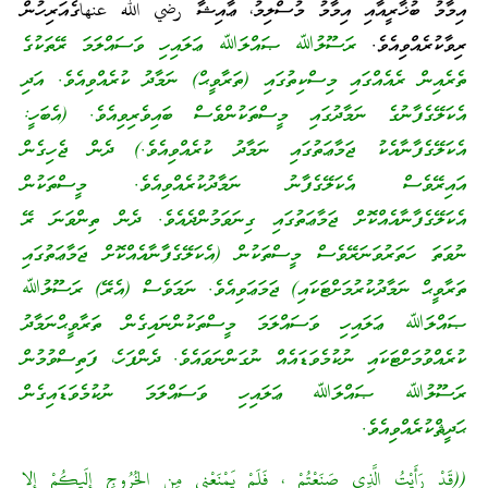
އިމާމު ބުޚާރީއާއި އިމާމު މުސްލިމު، ޢާއިޝާ رضي الله عنهاގެއަރިހުން
ރިވާކުރެއްވިއެވެ.
ރަސޫލުﷲ ޞައްލަﷲ ޢަލައިހި ވަސައްލަމަ ރޭތަކުގެ
ތެރެއިން ރެއެއްގައި މިސްކިތުގައި (ތަރާވީޙް) ނަމާދު ކުރެއްވިއެވެ. އަދި
އެކަލޭގެފާނުގެ ނަމާދުގައި މީސްތަކުންވެސް ބައިވެރިވިއެވެ. (އެބަހީ:
އެކަލޭގެފާނާއެކު ޖަމާޢަތުގައި ނަމާދު ކުރެއްވިއެވެ.) ދެން ޖެހިގެން
އައިރޭވެސް އެކަލޭގެފާނު ނަމާދުކުރެއްވިއެވެ. މީސްތަކުން
އެކަލޭގެފާނާއެއްކޮށް ޖަމާޢަތުގައި ގިނަވަމުންދެއެވެ. ދެން ތިންވަނަ ރޭ
ނުވަތަ ހަތަރުވަނަރޭވެސް މީސްތަކުން (އެކަލޭގެފާނާއެއްކޮށް ޖަމާޢަތުގައި
ތަރާވީޙް ނަމާދުކުރުމަށްޓަކައި) ޖަމަޢަވިއެވެ. ނަމަވެސް (އެރޭ) ރަސޫލުﷲ
ޞައްލަﷲ ޢަލައިހި ވަސައްލަމަ މީސްތަކުންނައިގެން ތަރާވީޙްނަމާދު
ކުރެއްވުމަށްޓަކައި ނުކުމެވަޑައެއް ނުގަންނަވައެވެ. ދެންފަހެ، ފަތިސްވުމުން
ރަސޫލުﷲ ޞައްލަﷲ ޢަލައިހި ވަސައްލަމަ ނުކުމެވަޑައިގެން
ޙަދީޘްކުރެއްވިއެވެ.
((قَدْ رَأَيْتُ الَّذِى صَنَعْتُمْ ، فَلَمْ يَمْنَعْنِى مِن الخُرُوجِ إِلَيكُمْ إِلا