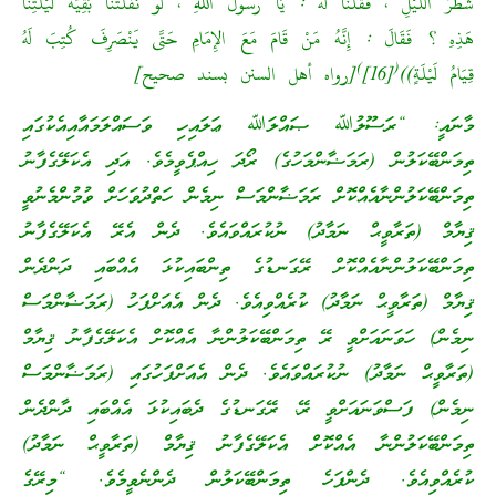
شَطْرُ اللَّيْلِ ، فَقُلْنَا لَهُ : يَا رَسُولَ اللهِ ، لَوْ نَفَّلْتَنَا بَقِيَّةَ لَيْلَتِنَا
هَذِهِ ؟ فَقَالَ : إِنَّهُ مَنْ قَامَ مَعَ الإِمَامِ حَتَّى يَنْصَرِفَ كُتِبَ لَهُ
)
(
قِيَامُ لَيْلَةٍ))
[16]
[رواه أهل السنن بسند صحيح]
މާނައީ: “ރަސޫލުﷲ ޞައްލަﷲ ޢަލައިހި ވަސައްލަމައާއިއެކުގައި
ތިމަންބޭކަލުން (ރަމަޟާންމަހުގެ) ރޯދަ ހިއްޕެވީމެވެ. އަދި އެކަލޭގެފާނު
ތިމަންބޭކަލުންނާއެއްކޮށް ރަމަޟާންމަސް ނިމެން ހަތްދުވަހަށް ވުމުންމެނުވީ
ޤިޔާމް (ތަރާވީޙް ނަމާދު) ނުކުރައްވައެވެ. ދެން އެރޭ އެކަލޭގެފާނު
ތިމަންބޭކަލުންނާއެއްކޮށް ރޭގަނޑުގެ ތިންބައިކުޅަ އެއްބައި ދަންދެން
ޤިޔާމް (ތަރާވީޙް ނަމާދު) ކުރެއްވިއެވެ. ދެން އެއަށްފަހު (ރަމަޟާންމަސް
ނިމެން) ހަވަނައަށްވީ ރޭ ތިމަންބޭކަލުންނާ އެއްކޮށް އެކަލޭގެފާނު ޤިޔާމް
(ތަރާވީޙް ނަމާދު) ނުކުރައްވައެވެ. ދެން އެއަށްފަހުގައި (ރަމަޟާންމަސް
ނިމެން) ފަސްވަނައަށްވީ ރޭ، ރޭގަނޑުގެ ދެބައިކުޅަ އެއްބައި ދާންދެން
ތިމަންބޭކަލުންނާ އެއްކޮށް އެކަލޭގެފާނު ޤިޔާމް (ތަރާވީޙް ނަމާދު)
ކުރެއްވިއެވެ. ދެންފަހެ ތިމަންބޭކަލުން ދެންނެވީމެވެ. “މިރޭގެ