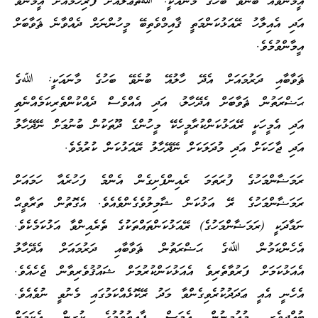
އީމާންވެއޭ ބުނެވޭ ބަހުގެ މާނައަކީ: ﷲތަޢާލާއަށް ފުރިހަމައަށް އީމާންވެ
އަދި އެއިލާހު ރޭއަޅުކަންމަތީ ޤާއިމްވެތިބޭ މީހުންނަށް ދެއްވާނެ ޘަވާބަށް
އީމާންވުމެވެ.
ޘަވާބާއި ދަރުމައަށް އެދޭ ހާލުއޭ ބުނެވޭ ބަހުގެ މާނައަކީ: ﷲގެ
ޙަޟްރަތުން ޘަވާބަށް އެދޭހާލު، އަދި އެއްވެސް ދެއްކުންތެރިކަމެއްނެތި
އަދި އެމީހަކީ ރޭއަޅުކަންކުރާމީހެކޭ މީހުންގެ ދޫތަކުން ބުނުމަށް ނޭދޭހާލު
އަދި ޖާހަކަށް އަދި މުދަލަކަށް ނޭދޭހާލު ރޭއަޅުކަން ކުރުމެވެ.
ރަމަޟާންމަހުގެ ފުރަތަމަ ރެއިންފެށިގެން އެންމެ ފަހުރެއާ ހަމައަށް
ރަމަޟާންމަހުގެ ރޭ އަޅުކަން ޝާމިލުވެގެންވެއެވެ. އެގޮތުން ތަރާވީޙް
ނަމާދަކީ (ރަމަޟާންމަހުގެ) ރޭއަޅުކަންތައްތަކުގެ ތެރެއިންވާ އަޅުކަމެކެވެ.
އެހެންކަމުން ﷲގެ ޙަޟްރަތުން ޘަވާބާއި ދަރުމައަށް އެދޭހާލު
އެއަޅުކަމަށް ފަރުވާތެރިވެ އެއަޅުކަންކުރުމަށް ޝައުޤުވެރިވާން ޖެހެއެވެ.
އެހެނީ އެއީ ޢަދަދުކުރެވިގެންވާ މަދު ރޭކޮޅެއްކަމުގައި މެނުވީ ނުވެއެވެ.
ބުއްދިވެރި މުއުމިނުން އެމަސް ފާއިތުވުމުގެ ކުރިން އެކަމަށް