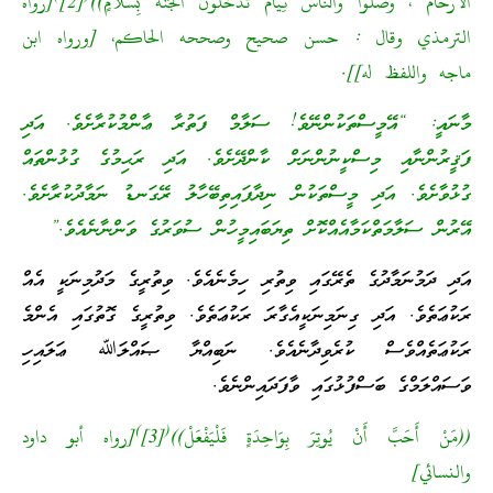
الأَرْحَامَ ، وَصَلُّوا وَالنَّاسُ نِيَامٌ تَدْخُلُونَ الجَنَّةَ بِسَلاَمٍ))
[2]
[رواه
الترمذي وقال : حسن صحيح وصححه الحاكم، [ورواه ابن
ماجه واللفظ له]].
މާނައީ: “އޭމީސްތަކުންނޭވެ! ސަލާމް ފަތުރާ ޢާންމުކުރާށެވެ. އަދި
ފަޤީރުންނާއި މިސްކީނުންނަށް ކާންދޭށެވެ. އަދި ރަޙިމުގެ ގުޅުންތައް
ގުޅުވާށެވެ. އަދި މީސްތަކުން ނިދާފައިތިބޭހާލު ރޭގަނޑު ނަމާދުކުރާށެވެ.
އޭރުން ސަލާމަތްކަމާއެއްކޮށް ތިޔަބައިމީހުން ސުވަރުގެ ވަންނާނެއެވެ.”
އަދި ދަމުނަމާދުގެ ތެރޭގައި ވިތުރި ހިމެނެއެވެ. ވިތުރީގެ މަދުމިނަކީ އެއް
ރަކުޢަތެވެ. އަދި ގިނަމިނަކީއެގާރަ ރަކުޢަތެވެ. ވިތުރީގެ ގޮތުގައި އެންމެ
ރަކުޢަތެއްވެސް ކުރެވިދާނެއެވެ. ނަބިއްޔާ ޞައްލަﷲ ޢަލައިހި
ވަސައްލަމްގެ ބަސްފުޅުގައި ވާފަދައިންނެވެ.
)
(
((مَنْ أَحَبَّ أَنْ يُوتِرَ بِوَاحِدَةٍ فَلْيَفْعَلْ))
[3]
[رواه أبو داود
والنسائي]