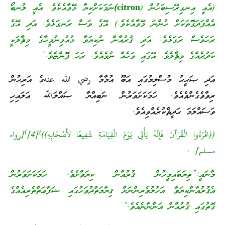
(އެއީ އިނގިރޭސިބަހުން (
citron
)
ނަމަކަށްކިޔާ މޭވާއެކެވެ. އެއީ ލުނބޯ
އެއްފަދަގޮތަކަށް ހުންނަ މޭވާއެކެވެ.) އޭގެ ވަސް ރަނގަޅެވެ. އަދި އޭގެ
ރަހަވެސް ރަގަޅެވެ. އަދި ޤުރުއާން ނުކިޔަވާ މުއުމިނުމީހާގެ މިޘާލަކީ
ކަދުރެއްގެ މިޘާލެވެ. އޭގައި ވަހެއް ނުވެއެވެ. ރަހަ ފޮންޏެވެ.”
އަދި ޞަޙީޙު މުސްލިމުގައި އަބޫ އުމާމާ رضي الله عنهގެ އަރިހުން
ރިވާވެގެންވެއެވެ. ހަމަކަށަވަރުން ނަބިއްޔާ ޞައްލަﷲ ޢަލައިހި
ވަސައްލަމަ ޙަދީޘްކުރެއްވިއެވެ.
)
(
((اقْرَءُوا الْقُرْآنَ فَإِنَّهُ يَأْتِى يَوْمَ الْقِيَامَةِ شَفِيعًا لأَصْحَابِهِ))
[4]
[رواه
مسلم] .
މާނައީ:”ތިޔަބައިމީހުން ޤުރުއާން ކިޔަވާށެވެ. ހަމަކަށަވަރުން
އެޤުރުއާންކިޔަވާ އަހުލުވެރިންނަށް ޤިޔާމަތްދުވަހުގައި ޝަފާޢަތްތެރިއެއްގެ
ގޮތުގައި ޤުރުއާން އަންނާނެއެވެ.”