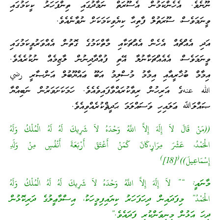
ނޫނެވެ. އެހެންކަމުން އެސޫރަތް ނަމާދުގައި ތިންފަހަރު ކީކަމުގައި
ވީނަމަވެސް، ސޫރަތުލް ފާތިޙާ ކިޔެވިކަމަކަށް ނުވާނެއެވެ.
އަދި އެއްޗެއް އެހެން އެއްޗަކާއި މާތްކަމުގެ ގޮތުން އެއްވަރުވީކަމުގައި
ވީނަމަވެސް، އެއެއްޗަކާނުލާ އޭތި ފުއްދާދިނުން ލާޒިމެއް ނުކުރެއެވެ.
އިމާމް ބުޚާރީއާއި އިމާމު މުސްލިމު އަބޫ ޢައްޔޫބުލް އަންޞާރީ رضي
الله عنهގެ އަރިހުން ރިވާކުރައްވާފައިވެއެވެ. ހަމަކަށަވަރުން ނަބިއްޔާ
ޞައްލަﷲ ޢަލައިހި ވަސައްލަމަ ޙަދީޘްކުރެއްވިއެވެ.
((مَنْ قَالَ لاَ إِلَهَ إِلاَّ اللَّهُ وَحْدَهُ لاَ شَرِيكَ لَهُ لَهُ الْمُلْكُ وَلَهُ
الْحَمْدُ، عَشْرَ مِرَارٍ،كَانَ كَمَنْ أَعْتَقَ أَرْبَعَةَ أَنْفُسٍ مِنْ وَلَدِ
)
(
إِسْمَاعِيلَ))
[18]
މާނައީ: “” لاَ إِلَهَ إِلاَّ اللَّهُ وَحْدَهُ لاَ شَرِيكَ لَهُ لَهُ الْمُلْكُ وَلَهُ
الْحَمْدُ” މިފަދައިން ދިހަފަހަރު ކިޔައިފިމީހަކު، އިސްމާޢީލުގެ ދަރިކޮޅުން
ދިހަ އަޅުން މިނިވަންކުރި ފަދައެވެ.”