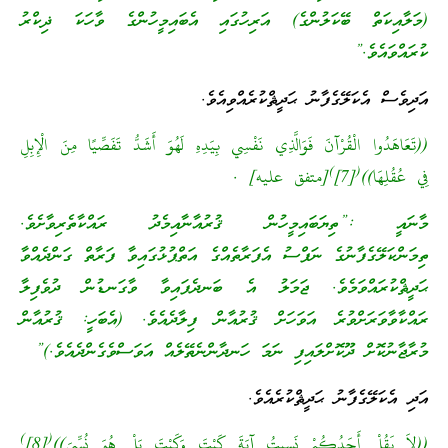
(މަލާއިކަތް ބޭކަލުންގެ) އަރިހުގައި އެބައިމީހުންގެ ވާހަކަ ޛިކްރު
ކުރައްވައެވެ.”
އަދިވެސް އެކަލޭގެފާނު ޙަދީޘްކުރެއްވިއެވެ.
((تَعَاهَدُوا الْقُرْآنَ فَوَالَّذِي نَفْسِي بِيَدِهِ لَهُوَ أَشَدُّ تَفَصِّيًا مِنَ الْإِبِلِ
)
(
فِي عُقُلِهَا))
[7]
[متفق عليه] .
މާނައީ :”ތިޔަބައިމީހުން ޤުރުއާނާއިމެދު ރައްކާތެރިވާށެވެ.
ތިމަންކަލޭގެފާނުގެ ނަފްސު އެފަރާތެއްގެ އަތްޕުޅުގައިވާ ފަރާތް ގަންދެއްވާ
ޙަދީޘްކުރައްވަމެވެ. ޖަމަލު އެ ބަނދެފައިވާ ވާގަނޑުން ދުވެފިލާ
ރައްކާވާވަރަށްވުރެ އަވަހަށް ޤުރުއާން ފިލާދެއެވެ. (އެބަހީ: ޤުރުއާން
މުރާޖާނުކޮށް ދޫކޮށްލައިފި ނަމަ ހަނދާންނެތޭލެއް އަވަސްވެގެންދެއެވެ.)”
އަދި އެކަލޭގެފާނު ޙަދީޘްކުރެއެވެ.
)
(
((لاَ يَقُلْ أَحَدُكُمْ نَسِيتُ آيَةَ كَيْتَ وَكَيْتَ بَلْ هُوَ نُسِّىَ))
[8]