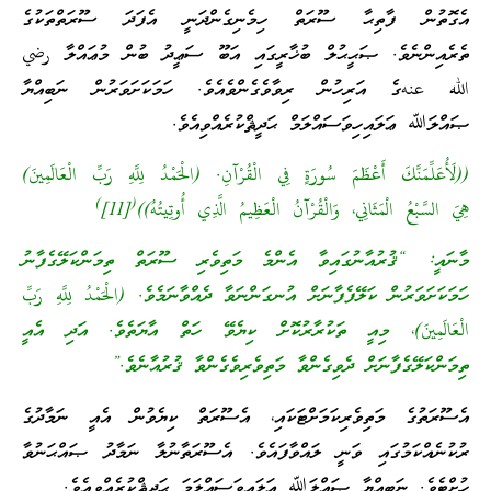
އެގޮތުން ފާތިޙާ ސޫރަތް ހިމެނިގެންދަނީ އެފަދަ ސޫރަތްތަކުގެ
ތެރެއިންނެވެ. ޞަޙީޙުލް ބުޚާރީގައި އަބޫ ސަޢީދު ބުން މުޢައްލާ رضي
الله عنهގެ އަރިހުން ރިވާވެގެންވެއެވެ. ހަމަކަށަވަރުން ނަބިއްޔާ
ޞައްލަﷲ ޢަލައިހިވަސައްލަމް ޙަދީޘްކުރެއްވިއެވެ.
((لَأُعَلِّمَنَّكَ أَعْظَمَ سُورَةٍ فِي الْقُرْآنِ. (الْحَمْدُ لِلَّهِ رَبِّ الْعَالَمِينَ)
)
(
هِيَ السَّبْعُ الْمَثَانِي، وَالْقُرْآنُ الْعَظِيمُ الَّذِي أُوتِيتُهُ))
[11]
މާނައީ: “ޤުރުއާނުގައިވާ އެންމެ މަތިވެރި ސޫރަތް ތިމަންކަލޭގެފާނު
ހަމަކަށަވަރުން ކަލޭފެފާނަށް އުނގަންނަވާ ދެއްވާނަމެވެ. (الْحَمْدُ لِلَّهِ رَبِّ
الْعَالَمِينَ)، މިއީ ތަކުރާރުކޮށް ކިޔެވޭ ހަތް އާޔަތެވެ. އަދި އެއީ
ތިމަންކަލޭގެފާނަށް ދެވިގެންވާ މަތިވެރިވެގެންވާ ޤުރުއާނެވެ.”
އެސޫރަތުގެ މަތިވެރިކަމަށްޓަކައި، އެސޫރަތް ކިޔެވުން އެއީ ނަމާދުގެ
ރުކުނެއްކަމުގައި ވަނީ ލައްވާފައެވެ. އެސޫރަތާނުލާ ނަމާދު ޞައްޙަނުވާ
ހުށްޓެވެ. ނަބިއްޔާ ޞައްލަﷲ ޢަލައިވަސައްލަމަ ޙަދީޘްކުރެއްވިއެވެ.