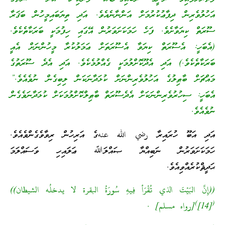
އަހުލުވެރިން ދިފާޢުކުރުމަށް އަންނާނެއެވެ. އަދި ތިޔަބައިމީހުން ބަޤަރާ
ސޫރަތް ކިޔަވާށެވެ. ފަހެ ހަމަކަށަވަރުން އޭގައި ހިފުމަކީ ބަރަކާތެކެވެ.
(އެބަހީ: އެސޫރަތް ކިޔަވާ އެސޫރަތަށް ޢަމަލުކުރާ މީހުންނަށް އެއީ
ބަރަކާތެކެވެ.) އަދި އެދޫކޮށްލުމަކީ ގެއްލުމެކެވެ. އަދި އެދެ ސޫރަތުގެ
މައްޗަށް ބާޠިލުގެ އަހުލުވެރިންނަށް ކުޅަދާނަކަން ލިބިގެން ނުވެއެވެ.”
އެބަހީ: ސިހުރުވެރިންނަކަށް އެދެސޫރަތް ބާޠިލްކޮށްލުމަކަށް ކުޅަދާނަވެގެން
ނުވެއެވެ.
އަދި އަބޫ ހުރައިރާ رضي الله عنهގެ އަރިހުން ރިވާވެގެންވެއެވެ.
ހަމަކަށަވަރުން ނަބިއްޔާ ޞައްލަﷲ ޢަލައިހި ވަސައްލަމަ
ޙަދީޘްކުރެއްވިއެވެ.
((إِنَّ البَيْتَ الذي تُقْرَأ فِيهِ سُورَةُ البقرة لا يدخلُه الشيطان))
)
(
[14]
[رواه مسلم] .