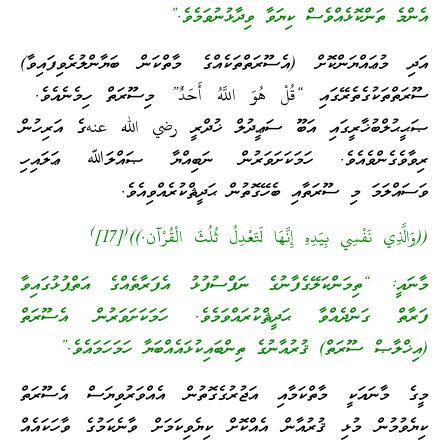
އެންމެ ތަންކޮޅެއްވެސް ކިޔަވާ ވިދާޅުނުވަމެވެ.”
އަދި މުޢައްޔަންކޮށް (އެސޫރަތްތަކެއްގެ މާތްކަން ބަޔާންލުރެވިފައިވާ)
ސޫރަތްތަކުގެތެރޭގައި “قُلْ هُوَ اللَّهُ أَحَدٌ” މިސޫރަތް ހިމެނެއެވެ.
ޞަޙީޙުލްބުޚާރީގައި އަބޫ ސަޢީދުލް ޚުދްރީ رضي الله عنهގެ އަރިހުން
ރިވާވެގެންވެއެވެ. ހަމަކަށަވަރުން ނަބިއްޔާ ޞައްލަﷲ ޢަލައިހި
ވަސައްލަމަ މި ސޫރަތާއި ބެހޭގޮތުން ޙަދީޘްކުރެއްވިއެވެ.
)
(
((وَالَّذِي نَفْسِي بِيَدِهِ إِنَّهَا لَتَعْدِلُ ثُلُثَ الْقُرْآن.))
[17]
މާނައީ: “ތިމަންކަލޭގެފާނުގެ ނަފްސުފުޅު އެފަރާތެއްގެ އަތްޕުޅުގައިވާ
ފަރާތް ގަންދެއްވާ ޙަދީޘްކުރައްވަމެވެ. ހަމަކަށަވަރުން އެސޫރަތް
(އިޚްލާޞް ސޫރަތް) ޤުރުއާނުގެ ތިންބައިކުޅައެއްބަޔާ ހަމަހަމައެވެ.”
މީގެ މާނައަކީ މާތްކަމާއި އަޖުރުގެގޮތުން އެއްވަރުވިޔަސް އެސޫރަތް
ކިޔެވުމުން މުޅި ޤުރުއާން އެއްކޮށް ކިޔެވިކަމަށް ވާނެކަމުގެ ވާހަކައެއް