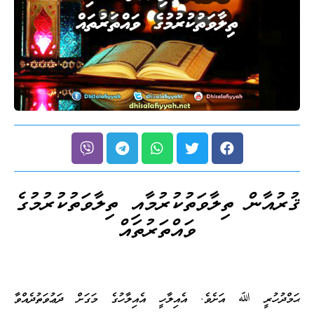
ޤުރުއާން ތިލާވަތުކުރުމާއި ތިލާވަތުކުރުމުގެ
ވައްތަރުތައް
ޙަމްދުހުރީ ﷲ އަށެވެ. އެއިލާހީ އެއިލާހުގެ މަގަށް ދަޢުވަތުދެއްވާ