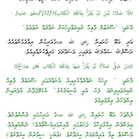
)
(
((لَا صَلَاةَ لِمَنْ لَمْ يَقْرَأْ بِفَاتِحَةِ الْكِتَابِ))
[12]
[متفق عليه] .
މާނައީ: “ސޫރަތުލް ފާތިޙާ ނުކިޔަވާމީހަކަށް ނަމާދެއް ނުވެއެވެ.”
އަދި އަބޫ ހުރައިރާ رضي الله عنهގެއަރިހުން ރިވާވެގެންވެއެވެ.
ރަސޫލުﷲ ޞައްލަﷲ ޢަލައިހި ވަސައްލަމަ ޙަދީޘްކުރެއްވިއެވެ.
((مَنْ صَلَّى صَلاَةً لَمْ يَقْرَأْ فِيهَا بِفَاتِحَةِ الْكِتَابِ فَهىَ خِدَاجٌ))
މާނައީ: ” މީހަކު ނަމާދެއްކުރިއިރު އެނަމާދުގައި ސޫރަތުލް ފާތިޙާ
ނުކިޔަވައިފިނަމަ، ފަހެ، އެއީ އުނިކަމެކެވެ.” އެކަލޭގެފާނު އެފަދައިން
ތިންފަހަރު ވިދާޅުވިއެވެ.
ދެންފަހެ އަބޫ ހުރައިރާ رضي الله عنهގެ އަރިހުގައި ދެންނެވުނެވެ.
ތިމަންމެން އިމާމުމީހާގެ ފަހަތުގައި ވާއިރުގައިވެސްތޯއެވެ؟ ދެންނެވިއެވެ.
އެސޫރަތް ތިމާ އަމިއްލައަށް ކިޔަވާށެވެ. (އެބަހީ: ސިއްރުން ކިޔަވާށެވެ.)