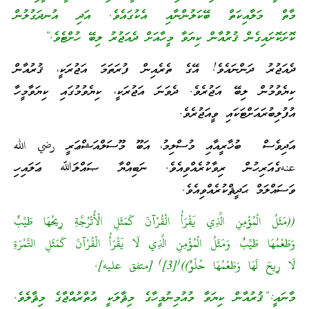
މާތް މަލާއިކަތް ބޭކަލުންނާއި އެކުގައެވެ. އަދި އުނދަގުލުން
ކޮށަކޮށައިގެން ޤުރުުއާން ކިޔަވާ މީހާއަށް ދެއަޖުރު ލިބޭ ހުށްޓެވެ.”
ދެއަޖުރު ދަންނައެވެ! އޭގެ ތެރެއިން ފުރަތަމަ އަޖުރަކީ، ޤުރުއާން
ކިޔެވުމުން ލިބޭ އަޖުރެވެ. ދެވަނަ އަޖުރަކީ، ކިޔެވުމުގައި ކިޔަވާމީހާ
އުފުލިބުރައަށްޓަކައި ވީއަޖުރެވެ.
އަދިވެސް ބުޚާރީއާއި މުސްލިމު، އަބޫ މޫސަލްއަޝްޢަރީ رضي الله
عنهގެއަރިހުން ރިވާކުރެއްވިއެވެ. ނަބިއްޔާ ޞައްލަﷲ ޢަލައިހި
ވަސައްލަމް ޙަދީޘްކުރެއްވިއެވެ.
((مَثَلُ الْمُؤْمِنِ الَّذِي يَقْرَأُ الْقُرْآنَ كَمَثَلِ الْأُتْرُجَّةِ رِيحُهَا طَيِّبٌ
وَطَعْمُهَا طَيِّبٌ وَمَثَلُ الْمُؤْمِنِ الَّذِي لَا يَقْرَأُ الْقُرْآنَ كَمَثَلِ التَّمْرَةِ
)
(
لَا رِيحَ لَهَا وَطَعْمُهَا حُلْوٌ))
[3]
[متفق عليه].
މާނައީ:”ޤުރުއާން ކިޔަވާ މުއުމިނުމީހާގެ މިޘާލަކީ އުތްރުއްޖާގެ މިޘާލެވެ.