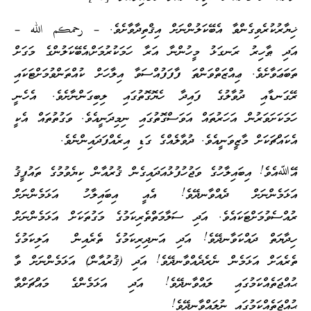
ޚިޔާރުކުރެވިގެންވާ އެބޭކަލުންނަށް އިޤްތިދާވާށެވެ. – رحمكم الله –
އަދި ޠާހިރު ރަނގަޅު މީހުންނާ އަރާ ހަމަކުރުމަށް،އެބޭކަލުންގެ މަގަށް
ތަބަޢަވާށެވެ. ޢިއްޒަތްވަންތަ ފާފަފުއްސަވާ އިލާހަށް ކުއްތަންވުމަށްޓަކައި
ރޭގަނޑާއި ދުވާލުގެ ފައިދާ ހެޔޮގޮތުގައި ލިބިގަންނާށެވެ. އެހެނީ
ހަމަކަށަވަރުން އަހަރުތައް އަވަސްގޮތުގައި ނިމިދަނީއެވެ. ވަގުތުތައް އެކީ
އެކައްޗަކަށް މާޒީވަނީއެވެ. ދުވާލެއްގެ ގަޑި އިރެއްފަދައިންނެވެ.
އޭﷲއެވެ! އިބައިލާހުގެ ވަޖުހުފުޅުއަދައިގެން ޤުރުއާން ކިޔެވުމުގެ ތައުފީޤު
އަޅަމެންނަށް ދެއްވާނދޭވެ! އެއީ އިބައިލާހު އަޅަމެންނަށް
ރުއްސެވުމަށްޓަކައެވެ. އަދި ސަލާމަތްތެރިކަމުގެ މަގުތަކަށް އަޅަމެންނަށް
ހިދާޔަތް ދައްކަވާނދޭވެ! އަދި އަނދިރިކަމުގެ ތެރެއިން އަލިކަމުގެ
ތެރެއަށް އަޅަމެން ނެރެދެއްވާނދޭވެ! އަދި (ޤުރުއާން) އަޅަމެންނަށް ވާ
ޙުއްޖަތެއްކަމުގައި ލައްވާނދޭވެ! އަދި އަޅަމެންގެ މައްޗަށްވާ
ޙުއްޖަތެއްކަމުގައި ނުލައްވާނދޭވެ!