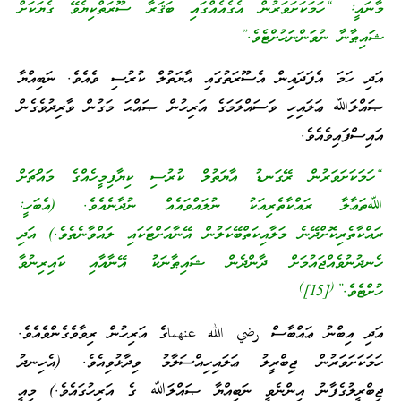
މާނައީ: “ހަމަކަށަވަރުން އެގެއެއްގައި ބަޤަރާ ސޫރަތްކިޔެވޭ ގެޔަކަށް
ޝައިޠާނާ ނުވަންނަހުށްޓެވެ.”
އަދި ހަމަ އެފަދައިން އެސޫރަތުގައި އާޔަތުލް ކުރުސި ވެއެވެ. ނަބިއްޔާ
ޞައްލަﷲ ޢަލައިހި ވަސައްލަމަގެ އަރިހުން ޞައްޙަ މަގުން ވާރިދުވެގެން
އައިސްފައިވެއެވެ.
“ހަމަކަށަވަރުން ރޭގަނޑު އާޔަތުލް ކުރުސި ކިޔާފިމީހެއްގެ މައްޗަށް
ﷲތަޢާލާ ރައްކާތެރިއަކު ނުލައްވައެއް ނުދާނެއެވެ. (އެބަހީ:
ރައްކާތެރިކޮށްދޭނެ މަލާއިކަތްބޭކަލުން އޭނާއަށްޓަކައި ލައްވާނެތެވެ.) އަދި
ހެނދުނުވެއްޖައުމަށް ދާންދެން ޝައިޠާނަކު އޭނާއާއި ކައިރިނުވާ
)
(
ހުށްޓެވެ.”
[15]
އަދި އިބްނު ޢައްބާސް رضي الله عنهماގެ އަރިހުން ރިވާވެގެންވެއެވެ.
ހަމަކަށަވަރުން ޖިބްރީލު ޢަލައިހިއްސަލާމު ވިދާޅުވިއެވެ. (އެހިނދު
ޖިބްރީލުގެފާނު އިންނެވީ ނަބިއްޔާ ޞައްލަﷲ ގެ އަރިހުގައެވެ.) މިއީ