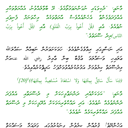
މާނައީ: “ދެކިވަޑައި ނުގަންނަވަމުތޯއެވެ. ރޭ ބާވާލެއްވުނު، އެއާޔަތްތަކާއި
އެއްފަދަވެގެންވާ އެހެންއެއްވެސް އާޔަތްތަކެއް މިހާތަނަށް ފެނިފައި
ނުވެއެވެ. އެއީ (قُلْ أَعُوذُ بِرَبِّ الْفَلَقِ) އާއި (قُلْ أَعُوذُ بِرَبِّ
النَّاسِ)މިދެ ސޫރަތެވެ.”
އަދި ނަސާއީގައި ރިވާވެގެންވެއެވެ. ހަމަކަށަވަރުން ނަބިއްޔާ ޞައްލަﷲ
ޢަލައިހި ވަސައްލަމަ ޢުޤުބާ ބިން ޢާމިރު رضي الله عنهއަށް
މިދެސޫރަތް ކިޔެވުމަށް އަމުރުކުރެއްވުމަށްފަހު ޙަދީޘްކުރެއްވިއެވެ.
)
(
((مَا سَأَلَ سَائِلٌ بِمِثْلِهَا وَلا اسْتَعَاذَ مُسْتَعِيذٌ بِمِثْلِهَا))
[20]
މާނައީ: “ކަމަކަށްއެދި ދަންނަވާމީހަކަށް މި ދެސޫރަތާއި އެއްފަދަ
ދެންނެވުމެއް ނުވެއެވެ. އަދި ރައްކާތެރިކަމަކަށް އެދޭމީހަކަށް މި ދެސޫރަތާ
އެއްފަދަ ރައްކާތެރިކަމެއް ނުވެއެވެ.”
އަޚުންނޭވެ! ޤުރުއާން ކިޔެވުން ގިނަކުރުމުގައި ގަދައަޅާ މަސައްކަތް