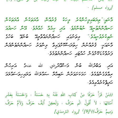
[رواه مسلم] .
މާނައީ:”ތިޔަބައިމީހުންކުރެ މީހަކު ޤުރުއާން، އާޔަތަކުން އާޔަތަކުން
ހަނދާންނެތުނީއޭ ނުބުނާށެވެ. އަދި ކިއެއް ހެއްޔެވެ. އޭނާ ހަނދުމަ
ނެތިކުރެވުނީއެވެ.”
މިތަނުގައި ހަނދާންނައްތާލީއޭ ބުނެވޭ ބަހުގެ
މާނައަކީ، ޤުރުއާނުން ހިތުދަސްކޮށްފައިވާ މިންވަރު ހަނދާންނެތެންދެން
ފަރުވާކުޑަކޮށްގެން ހުއްޓައި ހަނދާންނެތުމެވެ.
އަދި ޢަބްދުﷲ ބުން މަސްޢޫދުرضي الله عنهގެ އަރިހުން
ރިވާވެގެންވެއެވެ. ހަމަކަށަވަރުން ނަބިއްޔާ ޞައްލަﷲ ޢަލައިހިވަސައްލަމަ
ޙަދީޘްކުރެއްވިއެވެ.
((مَنْ قَرَأَ حَرْفًا مِنْ كِتَابِ اللهِ فَلَهُ بِهِ حَسَنَةٌ ، وَالحَسَنَةُ بِعَشْرِ
أَمْثَالِهَا ، لاَ أَقُولُ الْم حَرْفٌ ، وَلَكِنْ أَلِفٌ حَرْفٌ وَلاَمٌ حَرْفٌ
)
(
وَمِيمٌ حَرْفٌ))
[9]
[رواه الترمذي]