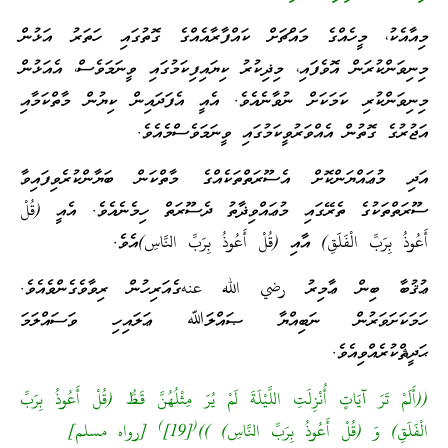
މިއާއެކު، މީހެއްގެ މައްޗަށް ކައްފާރާއެއްގެ ގޮތުގައި ހަތަރު އަޅުން
މިނިވަންކުރަން އޮވެފައި، މިޛިކުރު ކިޔައިފިކަމުގައި ވީނަމަވެސް، އެއަޅުން
މިނިވަންކުރި ކަމަކަށް ނުވާނެއެވެ. އެއީ އެފަދައިން ކިޔުން މާތްކަމާއި
އަޖުރުގެ ގޮތުން އެއްވަރުވީކަމުގައި ވީނަމަވެސްމެއެވެ.
އަދި މުޢައްޔަންކޮށް އެސޫރަތްތަކެއްގެ މާތްކަން ބަޔާންކުރެވިފައިވާ
ސޫރަތްތަކުގެ ތެރޭގައި މުޢައްވިޛާތު ދެސޫރަތް ހިމެނެއެވެ. އެއީ (قُلْ
أَعُوذُ بِرَبِّ الْفَلَقِ) އާއި (قُلْ أَعُوذُ بِرَبِّ النَّاسِ)އެވެ.
ޢުޤުބާ ބިން ޢާމިރު رضي الله عنهގެއަރިހުން ރިވާވެގެންވެއެވެ.
ހަމަކަށަވަރުން ނަބިއްޔާ ޞައްލަﷲ ޢަލައިހި ވަސައްލަމަ
ޙަދީޘްކުރެއްވިއެވެ.
((أَلَمْ تَرَ آيَاتٍ أُنْزِلَتِ اللَّيْلَةَ لَمْ يُرَ مِثْلُهُنَّ قَطُّ (قُلْ أَعُوذُ بِرَبِّ
)
(
الْفَلَقِ) وَ (قُلْ أَعُوذُ بِرَبِّ النَّاسِ) ))
[19]
[رواه مسلم]