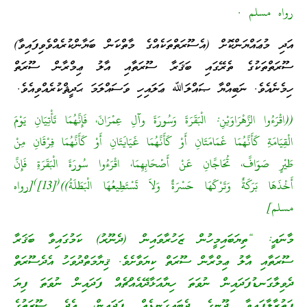
رواه مسلم .
އަދި މުޢައްޔަންކޮށް (އެސޫރަތްތަކެއްގެ މާތްކަން ބަޔާންކުރެއްވެވިފައިވާ)
ސޫރަތްތަކުގެ ތެރޭގައި ބަޤަރާ ސޫރަތާއި އާލު ޢިމްރާން ސޫރަތް
ހިމެނެއެވެ. ނަބިއްޔާ ޞައްލަﷲ ޢަލައިހި ވަސައްލަމަ ޙަދީޘްކުރެއްވިއެވެ.
((اقْرَءُوا الزَّهْرَاوَيْنِ: الْبَقَرَةَ وَسُورَةَ وآلِ عِمْرَانَ، فَإِنَّهُمَا تَأْتِيَانِ يَوْمَ
الْقِيَامَةِ كَأَنَّهُمَا غَمَامَتَانِ أَوْ كَأَنَّهُمَا غَيَايَتَانِ أَوْ كَأَنَّهُمَا فِرْقَانِ مِنْ
طَيْرٍ صَوَافَّ، تُحَاجَّانِ عَنْ أَصْحَابِهِمَا، اقْرَءُوا سُورَةَ الْبَقَرَةِ فَإِنَّ
)
(
أَخْذَهَا بَرَكَةٌ وَتَرْكَهَا حَسْرَةٌ وَلاَ تَسْتَطِيعُهَا الْبَطَلَةُ))
[13]
[رواه
مسلم]
މާނައީ: “ތިޔަބައިމީހުން ޒަހުރާވައިން (ދެނޫރު) ކަމުގައިވާ ބަޤަރާ
ސޫރަތާއި އާލު ޢިމްރާން ސޫރަތް ކިޔަވާށެވެ. ޤިޔާމަތްދުވަހު އެދެސޫރަތް
ދެވިލާގަނޑުފަދައިން ނުވަތަ ހިޔާއަޅާދޭއެއްޗެއް ފަދައިން ނުވަތަ ފިޔަ
ފަތުރާލާފައިވާ ދޫނީގެ ދެބައިގަނޑެއް ފަދައިން، އެދެ ސޫރަތުގެ