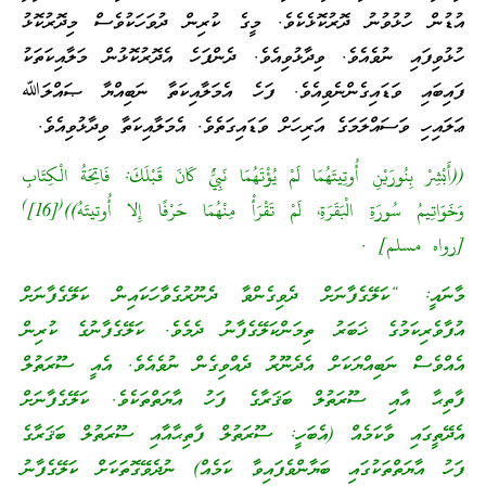
އުޑުން ހުޅުވުނު ދޮރުކޮޅެކެވެ. މީގެ ކުރިން ދުވަހަކުވެސް މިދޮރުކޮޅު
ހުޅުވިފައި ނުވެއެވެ. ވިދާޅުވިއެވެ. ދެންފަހެ އެދޮރުކޮޅުން މަލާއިކަތަކު
ފައިބައި ވަޑައިގެންނެވިއެވެ. ފަހެ އެމަލާއިކަތާ ނަބިއްޔާ ޞައްލަﷲ
ޢަލައިހި ވަސައްލަމަގެ އަރިހަށް ވަޑައިގަތެވެ. އެމަލާއިކަތާ ވިދާޅުވިއެވެ.
((أَبْشِرْ بِنُورَيْنِ أُوتِيتَهُمَا لَمْ يُؤْتَهُمَا نَبِيٌّ كَانَ قَبْلَكَ: فَاتِحَةُ الْكِتَابِ
)
(
وَخَوَاتِيمُ سُورَةِ الْبَقَرَةِ، لَمْ تَقْرَأْ مِنْهُمَا حَرْفًا إِلا أُوتيتَهُ))
[16]
[رواه مسلم] .
މާނައީ: “ކަލޭގެފާނަށް ދެވިގެންވާ ދެނޫރުގެވާހަކައިން ކަލޭގެފާނަށް
އުފާވެރިކަމުގެ ޚަބަރު ތިމަންކަލޭގެފާނު ދެމެވެ. ކަލޭގެފާނުގެ ކުރިން
އެއްވެސް ނަބިއްޔަކަށް އެދެނޫރު ދެއްވިގެން ނުވެއެވެ. އެއީ ސޫރަތުލް
ފާތިޙާ އާއި ސޫރަތުލް ބަޤަރާގެ ފަހު އާޔަތްތަކެވެ. ކަލޭގެފާނަށް
އެދޭތީގައި ވާކަމެއް (އެބަހީ: ސޫރަތުލް ފާތިޙާއާއި ސޫރަތުލް ބަޤަރާގެ
ފަހު އާޔަތްތަކުގައި ބަޔާންވެފައިވާ ކަމެއް) ނުދެވޭގޮތަކަށް ކަލޭގެފާނު