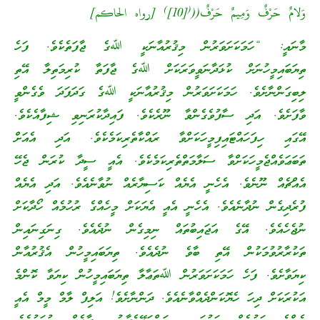
)
(
وَلامٌ حَرْفٌ وَمِيمٌ حَرْفٌ((
[10]
[رواه الحاكم]
މާނައީ: “ހަމަކަށަވަރުން މިޤުރުއާނަކީ ﷲގެ ޖާފަތެކެވެ. ފަހެ
ތިޔަބައިމީހުނަށް ކުޅަދާނަވީވަރަކަށް ﷲގެ ޖާފަތާ ކުރިމަތިލާ އޭތި
ލިބިގަންނާށެވެ. ހަމަކަށަވަރުން މިޤުރުއާނަކީ ﷲގެ ގަދަފަދަ ވެގެންވީ
ވާފަށެވެ. އަދި ސާފުވެގެންވާ ނޫރެކެވެ. ފައިދާކުރަނިވި ޝިފާއެކެވެ.
އޭގައި ހިފަހައްޓައިފިމީހަކަށްވާ ރައްކާތެރިކަމެކެވެ. އަދި އެއަށް
ތަބަޢަވެއްޖެމީހަކަށްވާ ސަލާމަތްތެރިކަމެކެވެ. އެއީ ސީދާ ކުރަން ޖެހޭ
އެއްޗެއް ނޫނެވެ. އެހެނީ އެޔެއް ކަސިޔާރެއް ނުވާނެއެވެ. އަދި އެޔެއް
ފުރެދިގެން ނުދާނެއެވެ. އެހެނީ އެއީ އެޔަކަށް މީހެއްގެ ރުހުމެއް ހޯދާކަށް
ނުޖެހެއެވެ. އޭގެ އަޖައިބުތައް ނިމިގެން ނުދެއެވެ. ގިނަގިނައިން
ތަކުރާރުވުމަކުން އޭތި ބާވެ ނުދެއެވެ. ތިޔަބައިމީހުން އެޤުރުއާން
ކިޔަވާށެވެ. ފަހެ ހަމަކަށަވަރުން ﷲތަޢާލާ ތިޔަބައިމީހުން ކިޔަވާ ކޮންމެ
އަކުރަކަށް ދިހަ ހެޔޮކަންދެއްވާނެއެވެ. ދަންނާށެވެ! އަލިފް ލާމް މީމް އެއީ