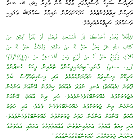
އަދިވެސް ޞަޙީޙު މުސްލިމުގައި ޢުޤުބާ ބުން ޢާމިރު رضي الله عنهގެ
އަރިހުން ރިވާވެގެންވެއެވެ. ހަމަކަށަވަރުން ނަބިއްޔާ ޞައްލަﷲ ޢަލައިހި
ވަސައްލަމަ ޙަދީޘްކުރެއްވިއެވެ.
((أَفَلاَ يَغْدُو أَحَدُكُمْ إِلَى الْمَسْجِدِ فَيَعْلَمَ أَوْ يَقْرَأَ آيَتَيْنِ مِنْ
كِتَابِ اللَّهِ عَزَّ وَجَلَّ خَيْرٌ لَهُ مِنْ نَاقَتَيْنِ وَثَلاَثٌ خَيْرٌ لَهُ مِنْ
)
(
ثَلاَثٍ وَأَرْبَعٌ خَيْرٌ لَهُ مِنْ أَرْبَعٍ وَمِنْ أَعْدَادِهِنَّ مِنَ الإِبِلِ))
[5]
[رواه مسلم]. މާނައީ:”ތިޔަބައިމީހުންގެ ތެރެއިން މީހަކު ހެނދުނުގެ
ކުރީކޮޅު މިސްކިތައް ނުދާނަންހެއްޔެވެ. އަދި މިސްކިތައްގޮސް ﷲގެ
ފޮތުން (ދެއާޔަތް) އެނގި ނުވަތަ ދެއާޔަތް ކިޔެވުން، އޭނާއަށް އަންހެން
ދެޖަމަލަށްވުރެ ހެޔޮކަންބޮޑުވެގެންވެއެވެ. އަދި ތިން އާޔަތް، އޭނާއަށް
އަންހެން ތިން ޖަމަލަށްވުރެ ހެޔޮކަންބޮޑުވެގެން ވެއެވެ. އަދި ހަތަރު
އާޔަތް، އޭނާއަށް އަންހެން ހަތަރު ޖަމަލަށްވުރެ ހެޔޮކަންބޮޑުވެގެންވެއެވެ.
އަދި ކިޔަވާ އާޔަތުގެ ޢަދަދުގިނަވުމުން، އެއާޔަތްތަކުގެ ޢަދަދާއި އެއްވަރުގެ
އަންހެން ޖަމަލަށްވުރެ ހެޔޮކަންބޮޑުވެގެންވެއެވެ.”