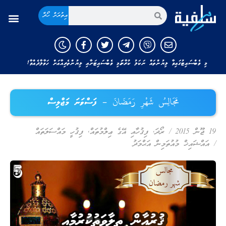
އިތުރަށް ހޯދާ
މި ވެބްސައިޓުގައިވާ ލިޔުންތައް ނަކަލު ކުރާނަމަ މި ވެބްސައިޓަށާއި ލިޔުންތެރިއާއަށް ހަވާލާދެއްވާ!
مَجَالِسُ شَهْرِ رَمَضَانَ – ފަސްވަނަ މަޖްލިސް
19 ޖޫން 2015
/
ރޯދަ
,
ފިޤުހާއި އޭގެ ޢިލްމުތައް
,
ފިޤުހީ މައްސަލަތައް
/
އައްޝައިޚް މުއުތަމިން އަޙްމަދު