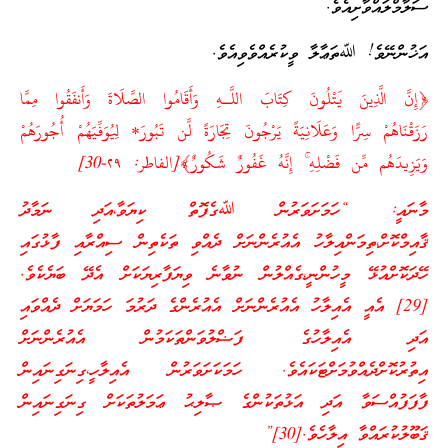
ސަލާމްލައްވާށިއެވެ.
އަޚުންނޭވެ! ﷲތަޢާލާ ވީކުރެއްވެވިއެވެ.
﴿إِنَّ الَّذِينَ يَتْلُونَ كِتَابَ اللَّـهِ وَأَقَامُوا الصَّلَاةَ وَأَنفَقُوا مِمَّا
رَزَقْنَاهُمْ سِرًّا وَعَلَانِيَةً يَرْجُونَ تِجَارَةً لَّن تَبُورَ* لِيُوَفِّيَهُمْ أُجُورَهُمْ
وَيَزِيدَهُم مِّن فَضْلِهِ ۚ إِنَّهُ غَفُورٌ شَكُورٌ﴾[الفاطر: ٢٩-30]
މާނައީ: “ހަމަށަވަރުން ﷲގެފޮތް ކިޔަވާ،އަދި ނަމާދު
ޤާއިމްކޮށް،ތިމަންއިލާހު އެއުރެންނަށް ދެއްވި ތަކެތިން ސިއްރާއި ފާޅުގައި
ހޭދަކޮށްއުޅޭ މީހުންނީ،ގެއްލުން ނުވާނެ ވިޔަފާރިޔަކަށް އެދޭ ބަޔެކެވެ.
[29] އެއީ އެއިލާހު އެއުރެންނަށް އެއުރެންގެ ދަރުމަ ހަމަޔަށް ދެއްވައި
އަދި އެއިލާހުގެ ފަޟްލުވަންތަކަމުން އެއުރެންނަށް
އިތުރުކޮށްދެއްވުމަށްޓަކައެވެ. ހަމަކަށަވަރުން އެއިލާހީ،ގިނަގިނައިން
ފާފަފުއްސަވާ އަދި އަޅުތަކުންގެ ޞާލިޙު ޢަމަލުތަކަށް ގިނަގިނައިން
ޤަބޫލުކުރައްވާ އިލާހެވެ.[30]”