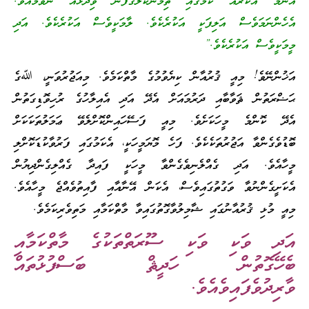
އެންމެ އަކުރެއް ކަމުގައި ތިމަންކަލޭގެފާނު ވިދާޅެއް ނުވަމުއެވެ.
އެހެންނަމަވެސް އަލިފަކީ އަކުރެކެވެ. ލާމަކީވެސް އަކުރެކެވެ. އަދި
މީމަކީވެސް އަކުރެކެވެ.”
އަޚުންނޭވެ! މިއީ ޤުރުއާން ކިޔެވުމުގެ މާތްކަމެވެ. މިއަޖުރުވަނީ، ﷲގެ
ޙަޟްރަތުން ޘަވާބާއި ދަރުމައަށް އެދޭ އަދި އެއިލާހުގެ ރުހިވޮޑިގަތުން
އެދޭ ކޮންމެ މީހަކަށެވެ. މިއީ ފަސޭހައިންކޮށްލެވޭ ޢަމަލުތަކަކަށް
ބޮޑުވެގެންވާ އަޖުރުތަކެކެވެ. ފަހެ މޮޔަމީހަކީ، އެކަމުގައި ފަރުވާކުޑަކޮށްލި
މީހާއެވެ. އަދި ގެއްލެނިވެގެންވާ މީހަކީ ފައިދާ ގެއްލިގެންދިޔުން
އެކަށީގެންނުވާ ވަގުތުގައިވެސް، އެކަން އޭނާއާއި ފާއިތުވެއްޖެ މީހާއެވެ.
މިއީ މުޅި ޤުރުއާނުގައި ޝާމިލުވާގޮތުގައިވާ މާތްކަމާއި މަތިވެރިކަމެވެ.
އަދި ވަކި ވަކި ސޫރަތްތަކުގެ މާތްކަމާއި
ބެހޭގޮތުން ހަދީޘް ބަސްފުޅުތައް
ވާރިދުވެފައިވެއެވެ.