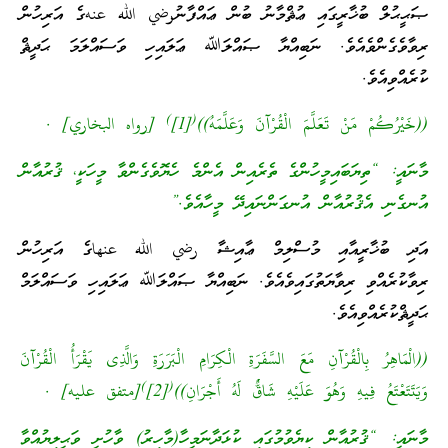
ޞަޙީޙުލް ބުޚާރީގައި ޢުޘްމާނު ބުން ޢައްފާނުرضي الله عنهގެ އަރިހުން
ރިވާވެގެންވެއެވެ. ނަބިއްޔާ ޞައްލަﷲ ޢަލައިހި ވަސައްލަމަ ޙަދީޘް
ކުރެއްވިއެވެ.
)
(
((خَيْرُكُمْ مَنْ تَعَلَّمَ الْقُرْآنَ وَعَلَّمَهُ))
[1]
[رواه البخاري] .
މާނައީ: “ތިޔަބައިމީހުންގެ ތެރެއިން އެންމެ ހެޔޮވެގެންވާ މީހަކީ، ޤުރުއާން
އުނގެނި އެޤުރުއާން އުނގަންނައިދޭ މީހާއެވެ.”
އަދި ބުޚާރީއާއި މުސްލިމް ޢާއިޝާ رضي الله عنهاގެ އަރިހުން
ރިވާކުރެއްވި ރިވާޔަތުގައިވެއެވެ. ނަބިއްޔާ ޞައްލަﷲ ޢަލައިހި ވަސައްލަމް
ޙަދީޘްކުރެއްވިއެވެ.
((الْمَاهِرُ بِالْقُرْآنِ مَعَ السَّفَرَةِ الْكِرَامِ الْبَرَرَةِ وَالَّذِى يَقْرَأُ الْقُرْآنَ
)
(
وَيَتَتَعْتَعُ فِيهِ وَهُوَ عَلَيْهِ شَاقٌّ لَهُ أَجْرَانِ))
[2]
[متفق عليه] .
މާނައީ: “ޤުރުއާން ކިޔެވުމުގައި ކުޅަދާނަމީހާ(މާހިރު) ވާހުށީ ވަޙީލިޔުއްވާ