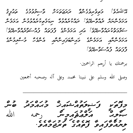
އޭﷲއެވެ! މަތިވެރިވެގެންވާ ދަރަޖަތަކަށް ވާސިލުވުމުގެ ތައުފީޤު
އަޅަމެންނަށް ދެއްވާނދޭވެ! ދައްކުރެއްވުމާ ނިކަމެތިކުރެއްވުމުން އަޅަމެން
ސަލާމަތްކުރައްވާނދޭވެ! އަދި އަޅަމެންގެ ފާފަތައް ފުއްސަވާދެއްވާނދޭވެ!
އަޅަމެންނާއި އަޅަމެންގެ މައިންބަފައިންނާއި އެންމެހާ މުސްލިމުންގެ
ފާފަތައް ފުއްސަވާނދޭވެ!
برحمتك يا أرحم الراحمين.
وصلى الله وسلم على نبينا محمد وعلى آله وصحبه أجمعين
_______________________________________
މިފޮތަކީ ފަޟީލަތުއްޝައިޚް މުޙައްމަދު ބުން
ޞާލިޙް އަލްޢުޘައިމީން رحمه الله
ލިޔުއްވާފައިވާ ފޮތެއްގެ ތަރުޖަމާއެވެ.