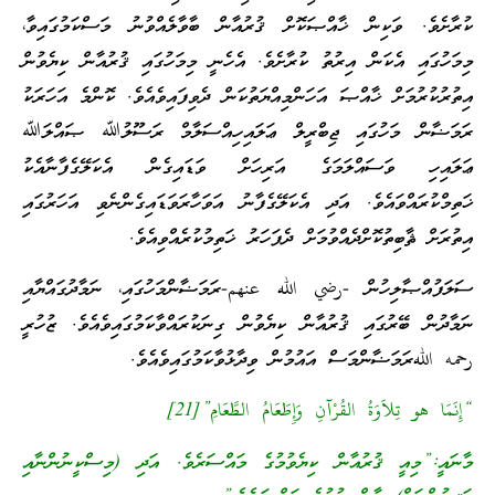
ކުރާށެވެ. ވަކިން ޚާއްޞަކޮށް ޤުރުއާން ބާވާލެއްވުނު މަސްކަމުގައިވާ،
މިމަހުގައި އެކަން އިރުތު ކުރާށެވެ. އެހެނީ މިމަހުގައި ޤުރުއާން ކިޔެވުން
އިތުރުކުރުމަށް ޚާއްޞަ އަހަންމިއްޔަތުކަން ދެވިފައިވެއެވެ. ކޮންމެ އަހަރަކު
ރަމަޟާން މަހުގައި ޖިބްރީލް ޢަލައިހިއްސަލާމް ރަސޫލުﷲ ޞައްލަﷲ
ޢަލައިހި ވަސައްލަމަގެ އަރިހަށް ވަޑައިގެން އެކަލޭގެފާނާއެކު
ޚަތިމްކުރައްވައެވެ. އަދި އެކަލޭގެފާނު އަވަހާރަވަޑައިގެންނެވި އަހަރުގައި
އިތުރަށް ޘާބިތުކޮށްދެއްވުމަށް ދެފަހަރު ޚަތިމުކުރެއްވިއެވެ.
ސަލަފުއްޞާލިހުން -رضي الله عنهم-ރަމަޟާންމަހުގައި، ނަމާދުގައްޔާއި
ނަމާދުން ބޭރުގައި ޤުރުއާން ކިޔެވުން ގިނަކުރައްވާކަމުގައިވެއެވެ. ޒުހުރީ
رحمه اللهރަމަޟާންމަސް އައުމުން ވިދާޅުވާކަމުގައިވެއެވެ.
“إِنَمَا هو تِلاَوَةُ القُرْآنِ وَإِطَعَامُ الطَّعَامِ”[21]
މާނައީ:”މިއީ ޤުރުއާން ކިޔެވުމުގެ މައްސަރެވެ. އަދި (މިސްކީނުންނާއި