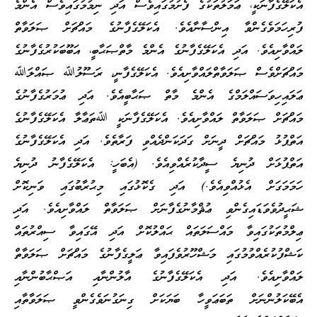
އެކަލޭގެފާނަކީ، ޢަމަލުތަކުގެ ފެށުމުގައިވެސް އަދި ނިމުމުގައިވެސް އެންމެ
ފުރިހަމަވެގެންވާ އިންސާނާއެވެ. އެކަލޭގެފާނުގެ މައްޗަށް ޞަލަވާތް
ލައްވާށިއެވެ. އަދި އެކަލޭގެފާނުގެ އެންމެ މާތްޞަޙާބީ، އަބޫބަކުރުގެފާނުގެ
މައްޗަށްވެސް ޞަލަވާތްލައްވާށިއެވެ. އެކަލޭގެފާނީ، ރަސޫލުﷲ ޞައްލަﷲ
ޢަލައިހިވަސައްލަމްގެ އެންމެ މާތް ޞަޙާބީއެވެ. އަދި ޢުމަރުގެފާނުގެ
މައްޗަށް ޞަލަވާތް ލައްވާށިއެވެ. އެކަލޭގެފާނަކީ ﷲތަޢާލާ އެކަލޭގެފާނުގެ
އަތްޕުޅު މައްޗަށް ދީނަށް ގަދަކަންދެއްވި ފަރާތެވެ. އަދި އެކަލޭގެފާނުގެ
އަތްޕުޅަށް ދުނިޔެ ސީދާކުރެއްވިއެވެ. (އެބަހީ: އެކަލޭގެފާނު ދުނިޔެ
ހަމަމަގަށް އެޅުއްވިއެވެ.) އަދި ގެކޮޅުގައި މިޙުރާބުގައި ވަނިކޮށް
ޝަޙީދުވެވަޑައިގެންވި ޢުޘްމާނުގެފާނަށް ޞަލަވާތް ލައްވާށިއެވެ. އަދި
ޢިލްމުތަކުގައިވާ މައްސަލަތައް ޙައްލުކޮށް އަދި އޭގައިވާ ސިއްރުތައް
ކަޝްފުކުރެއްވުމުގައި މަޝްހޫރުވެފައިވާ ޢަލީގެފާނުގެ މައްޗަށް ޞަލަވާތް
ލައްވާށިއެވެ. އަދި އެކަލޭގެފާނުގެ އާލުންނާއި އަޞްޙާބުންނާއި
އެބޭކަލުންނަށް ތަބަޢަވީހާ ބަޔަކަށް ގިނަގުނަވެގެންވީ ޞަލަވާތާއި