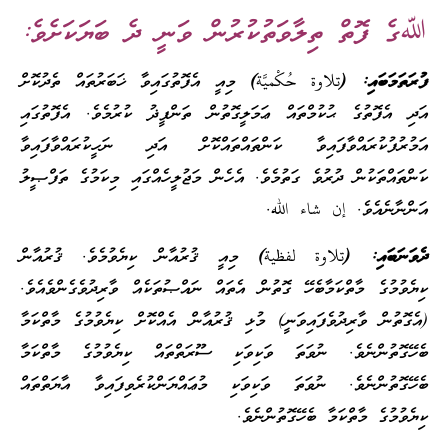
ﷲގެ ފޮތް ތިލާވަތުކުރުން ވަނީ ދެ ބަޔަކަށެވެ:
ފުރަތަމަބައި: (
تلاوة حُكْميَّة
)
މިއީ އެފޮތުގައިވާ ޚަބަރުތައް ތެދުކޮށް
އަދި އެފޮތުގެ ޙުކުމްތައް ޢަމަލީގޮތުން ތަންފީޛު ކުރުމެވެ. އެފޮތުގައި
އަމުރުފުކުރައްވާފައިވާ ކަންތައްތައްކޮށް އަދި ނަހީކުރައްވާފައިވާ
ކަންތައްތަކުން ދުރުވެ ގަތުމެވެ. އެހެން މަޖުލީހެއްގައި މިކަމުގެ ތަފްޞީލު
އަންނާނެއެވެ. إن شاء الله.
ދެވަނަބައި: (
تلاوة لفظية
)
މިއީ ޤުރުއާން ކިޔެވުމެވެ. ޤުރުއާން
ކިޔެވުމުގެ މާތްކަމާބެހޭ ގޮތުން އެތައް ނައްޞުތަކެއް ވާރިދުވެގެންވެއެވެ.
(އެގޮތުން ވާރިދުވެފައިވަނީ) މުޅި ޤުރުއާން އެއްކޮށް ކިޔެވުމުގެ މާތްކަމާ
ބެހޭގޮތުންނެވެ. ނުވަތަ ވަކިވަކި ސޫރަތްތައް ކިޔެވުމުގެ މާތްކަމާ
ބެހޭގޮތުންނެވެ. ނުވަތަ ވަކިވަކި މުޢައްޔަންކުރެވިފައިވާ އާޔަތްތައް
ކިޔެވުމުގެ މާތްކަމާ ބެހޭގޮތުންނެވެ.