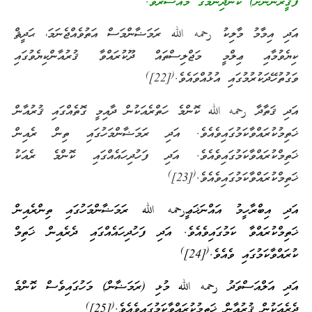
ފަޤީރުންނަށް) ކާންދިނުމުގެ މައްސަރެވެ.”
އަދި އިމާމު މާލިކު رحمه الله ރަމަޟާންމަސް އަތުވެއްޖެނަމަ، ޙަދީޘް
ކިޔެވުމާއި ޢިލްމީ މަޖްލިސްތައް ދޫކުރައްވާ ޤުރުއާންކިޔެވުގައި
)
(
ވަގުތުހޭދަކުރުމުގައި އުޅުއްވައެވެ.
[22]
އަދި ޤަތާދާ رحمه الله ކޮންމެ ހަތްރެއަކުން ދާއިމީ ގޮތެއްގައި ޤުރުއާން
ޚަތިމުކުރައްވާކަމުގައިވެއެވެ. އަދި ރަމަޟާންމަހުގައި ތިން ރެއިން
ޚަތިމްކުރައްވާކަމުގައިވެއެވެ. އަދި ފަހުދިހައެއްގައި ކޮންމެ ރެއަކު
)
(
ޚަތިމްކުރައްވާކަމުގައިވެއެވެ.
[23]
އަދި އިބްރާހީމު އައްނަޚަޢީرحمه الله ރަމަޟާންމަހުގައި ތިންރެއިން
ޚަތިމްކުރައްވާ ކަމުގައިވެއެވެ. އަދި ފަހުދިހައެއްގައި ދެރެއިން ޚަތިމް
)
(
ކުރައްވާކަމުގައި ވެއެވެ.
[24]
އަދި އަލްއަސްވަދު رحمه الله މުޅި (ރަމަޟާން) މަހުގައިވެސް ކޮންމެ
)
(
ދެރެއަކުން ޤުރުއާން ޚަތިމުކުރައްވާކަމުގައިވެއެވެ.
[25]