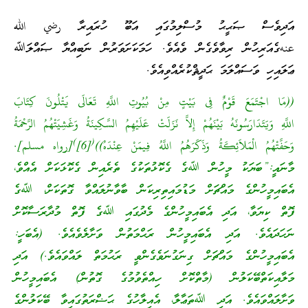
އަދިވެސް ޞަޙީޙު މުސްލިމުގައި އަބޫ ހުރައިރާ رضي الله
عنهގެއަރިހުން ރިވާވެގެން ވެއެވެ. ހަމަކަށަވަރުން ނަބިއްޔާ ޞައްލަﷲ
ޢަލައިހި ވަސައްލަމަ ޙަދީޘްކުރެއްވިއެވެ.
((مَا اجْتَمَعَ قَوْمٌ فِى بَيْتٍ مِنْ بُيُوتِ اللَّهِ تَعَالَى يَتْلُونَ كِتَابَ
اللَّهِ وَيَتَدَارَسُونَهُ بَيْنَهُمْ إِلاَّ نَزَلَتْ عَلَيْهِمُ السَّكِينَةُ وَغَشِيَتْهُمُ الرَّحْمَةُ
)
(
وَحَفَّتْهُمُ الْمَلاَئِكَةُ وَذَكَرَهُمُ اللَّهُ فِيمَنْ عِنْدَهُ))
[6]
[رواه مسلم].
މާނައީ:”ބަޔަކު މީހުން ﷲގެ ގެކޮޅުތަކުގެ ތެރެއިން ގެކޮޅަކަށް އެއްވެ،
އެބައިމީހުންގެ މައްޗަށް މަޑުމައިތިރިކަން ބާވާނުލައްވާ ގޮތަކަށް، ﷲގެ
ފޮތް ކިޔަވާ، އަދި އެބައިމީހުންގެ މެދުގައި ﷲގެ ފޮތް މުދާރަސާކޮށް
ނަހަދައެވެ. އަދި އެބައިމީހުން ރަޙްމަތުން ވަށާލެވެއެވެ. (އެބަހީ:
އެބައިމީހުންގެ މައްޗަށް ގިނަގުނަވެގެންވީ ރަޙުމަތް ލައްވައެވެ.) އަދި
މަލާއިކަތްބޭކަލުން (މާތްކޮށް ހިއްތެވުމުގެ ގޮތުން) އެބައިމީހުން
ވަށާލައްވައެވެ. އަދި ﷲތަޢާލާ، އެއިލާހުގެ ޙަޟްރަތުގައިވާ ބޭކަލުންގެ