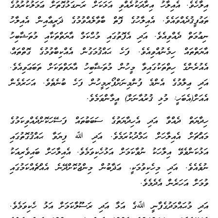
އިލާހެވެ. އެއިލާހު އިރާދަކުރެއްވި އަޅަކަށް ރަނގަޅުގޮތަށް ޢަމަލުކުރުމުގެ
ތަޢުފީޤުދެއްވައެވެ. އެއިލާހުގެ ފޮތް ބާވާލެއްވުމުގެ ޛަރީޢާއިން އެއިލާހު
ނިޢުމަތް ދެއްވިއެވެ. އަދި އެފޮތުގައި މުޙްކަމް އާޔަތްތަކާއި މުތަޝާބިހު
އާޔަތްތައް ހިމެނުއްވިއެވެ. ފަހެ ޙައްޤުމަގުން އެއްކިބާވުމުގެ ގޮތްތައް،
އެއުރެންގެ ހިތްތަކުގައިވާ މީހުން މުތަޝާބިހު އާޔަތްތަކަށް ތަބަޢަވިއެވެ.
އަދި ޢިލްމުގެ އެންމެ ފުންމިނަށްފޯރިމީހުން ފަހެ ބުނެތެވެ. އަހަރެމެން
އެއަށް(އެބަހީ: މުޅި ޤުރުއާނަށް) އީމާންވަމެވެ.
ހިދާޔަތް ދެއްވާ އަދި އެހިދާޔަތުގެ ސަބަބުތައް ފަސޭހަކޮށްދެއްވިކަމުގެ
މައްޗަށް އެއިލާހަށް ޙަމްދުކުރަމެވެ. އަދި ﷲ ފިޔަވާ ޙައްޤުގޮތުގައި
އަޅުކަންވެވޭ އިލާހަކު ނުވާކަމަށް އަޅުހެކިވަމެވެ. އެއިލާހަށް ބައިވެރިއަކު
ނުވެއެވެ. އަދި މިހެކިވުމަކީ، ޢަޛާބުން މިންޖުކޮށްދޭނެ އެއްޗެއްކަމުގައި
ވުމަށް އަހަރެން އެދެމެވެ.
އަދި މުޙައްމަދުގެފާނީ ﷲގެ އަޅާ އަދި ރަސޫލާކަމަށް އަޅު ހެކިވަމެވެ.