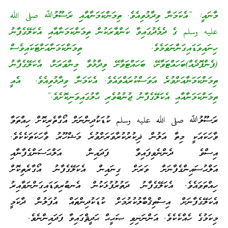
މާނައީ: “އެކަމަނާ ވިދާޅުވިއެވެ. ތިމަންކަމަނާއާއި ރަސޫލުﷲ صلى الله
عليه وسلم ގެ ދެމެދުގައިވާ ކަންވާރަކުން ތިމަންކަމަނާއާއި އެކަލޭގެފާނު
ހިނައިވަޑައިގަންނަވަމެވެ. ތިމަންކަމަނާއަށްޓަކައިވެސް
(ފެންފޮދެއް)ބަހައްޓަވާށޭ، ބަހައްޓަވާށޭ ވިދާޅުވާ މިންވަރަށް، އެކަލޭގެފާނު
ތިމަންކަމަނާއަށްވުރެ އަވަސްކުރައްވައެވެ. އެކަމަނާ ވިދާޅުވިއެވެ. އެއީ
ތިމަންކަމަނާއާއި އެކަލޭގެފާނު ޖުނުބުވެރި ޙާލުގައިވަނިކޮށެވެ.”
ރަސޫލުﷲ صلى الله عليه وسلم ކުޑަކުދިންނަށް އޯގާތެރިކޮށް ހިއްތަވާ
ވާހަކައަކީ މިތާ އަލުން ޛިކުރުކުރާވަރަށްވުރެ މަޝްހޫރު ވާހަކަތަކެކެވެ.
އިސްވެ ދެންނެވިފައިވާ ފަދައިން އަލްޙަސަންގެފާނާއި
އަލްޙުސައިންގެފާނަށް ވަރަށް ގިނައިން އެކަލޭގެފާނު އޯގާރެތިކޮށް
ހިއްތަވައެވެ. އެކަލޭގެފާނު ދަތުރުފުޅަކުން އެނބުރިވަޑައިގަންނަވާއިރު
އެކަލޭގެފާނަށް އިސްތިޤްބާލުކުރުމަށް ކުޑަކުދިންތައް އުފަލުން ދާކަމީ
މިކަމުގެ ހެއްކެކެވެ. އަންނަނިވި ޞަޙީޙް ޙަދީޘްގައިވާ ފަދައިންނެވެ.