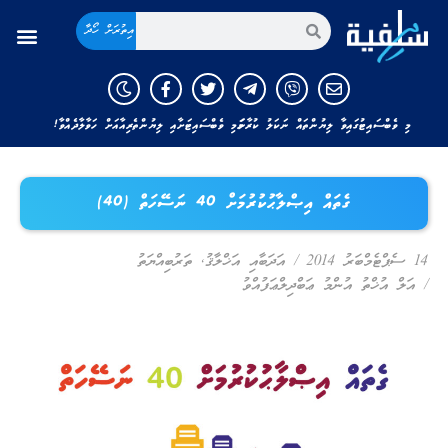
އިތުރަށް ހޯދާ
މި ވެބްސައިޓުގައިވާ ލިޔުންތައް ނަކަލު ކުރާނަމަ މި ވެބްސައިޓަށާއި ލިޔުންތެރިއާއަށް ހަވާލާދެއްވާ!
ގެތައް އިޞްލާޙުކުރުމަށް 40 ނަސޭހަތް (40)
14 ސެޕްޓެމްބަރު 2014
/
އަދަބާއި އަޚްލާޤު
,
ތަރުބިއްޔަތު
/
އަލް އުޚްތު އުންމު ޢަބްދިލްޢަފުއްވު