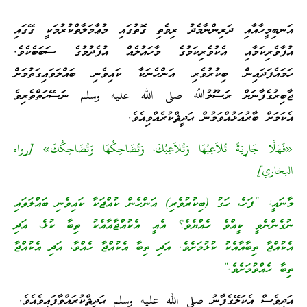
އަނބިމީހާއާއި ދަރިންނާމެދު ރިވެތި ގޮތުގައި މުޢާމަލާތްކުރުމަކީ ގޭގައި
އުފާވެރިކަމާއި އެކުވެރިކަމުގެ މާހައުލެއް އުފެދުމުގެ ސަބަބެކެވެ.
ހަމައެފަދައިން ބިކުރުވެރި އަންހެނަކާ ކައިވެނި ބައްލަވައިގަތުމަށް
ޖާބިރުގެފާނަށް ރަސޫލުﷲ صلى الله عليه وسلم ނަސޭހަތްތެރިވެ
އެކަމަށް ބާރުއަޅުއްވަމުން ޙަދީޘްކުރެއްވިއެވެ.
«فَهَلَّا جَارِيَةً تُلاَعِبُهَا وَتُلاَعِبُكَ، وَتُضَاحِكُهَا وَتُضَاحِكُكَ» [رواه
البخاري]
މާނައީ: “ފަހެ، ހަގު (ބިކުރުވެރި) އަންހެން ކުއްޖަކާ ކައިވެނި ބައްލަވައި
ނުގެންނެވީ ކީއްވެ ހެއްޔެވެ؟ އެއީ އެކުއްޖާއާއެކު ތިބާ ކުޅެ، އަދި
އެކުއްޖާ ތިބާއާއެކު ކުޅުމަށެވެ. އަދި ތިބާ އެކުއްޖާ ހެއްވާ، އަދި އެކުއްޖާ
ތިބާ ހެއްވުމަށެވެ.”
އަދިވެސް އެކަލޭގެފާނު صلى الله عليه وسلم ޙަދީޘްކުރައްވާފައިވެއެވެ.