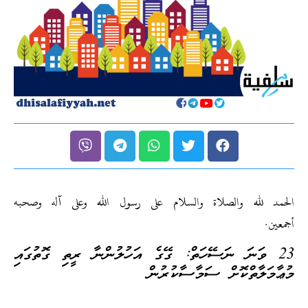
الحمد لله والصلاة والسلام على رسول الله وعلى آله وصحبه
أجمعين.
23 ވަނަ ނަސޭހަތް: ގޭގެ އަހުލުންނާ ރީތި ގޮތުގައި
މުޢާމަލާތްކޮށް ސަމާސާކުރުން