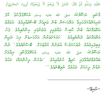
عَلَيْهِ وَسَلَّمَ ثُمَّ قَالَ: ((مَنْ لاَ يَرْحَمُ لاَ يُرْحَمُ)) [رواه البخاري]
މާނައީ: ރަސޫލުﷲ صلى الله عليه وسلم އެކަލޭގެފާނުގެ ކާފަ
ދަރިކަލެއްކަމުގައިވާ އަލްޙަސަން ބުން ޢަލީއަށް ބޮސްދެއްވިއެވެ. އެވަޤުތު
އަލްޢަޤްރައު ބުން ޙާބިސް އައްތަމީމީ އެތަނުގައި އިންނެވިއެވެ. ފަހެ،
އަލްއަޤްރަޢު ދެންނެވިއެވެ. “ހަމަކަށަވަރުން އަޅުގަނޑަށް ދިހަ ދަރީން
ލިބިފައިވެއެވެ. ދުވަހަކަވެސް އެތަނުން ކުއްޖަކަށް ބޮސްނުދެމެވެ.” ދެން
ރަސޫލުﷲ صلى الله عليه وسلم، އެކަލޭގެފާނާއި ދިމާއަށް
ބައްލަވާލައްވާފައި ހަދީޘް ކުރެއްވިއެވެ. “(އެހެން މީހުންނަށް) ރަޙުމު
ނުކުރާ މީހަކަށް، ރަޙުމެއް ނުލިބޭނެއެވެ.””
_________________________
=ނުނިމޭ=