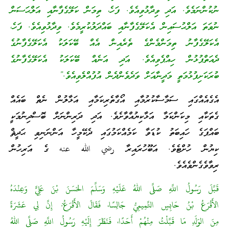
ނުކުންނަމެވެ. އަދި ވިދާޅުވިއެވެ. ފަހެ، ތިމަން ކަލޭގެފާނާއި އަލްޙަސަން
ނުވަތަ އަލްޙުސައިން އެކަލޭގެފާނާއި ބައްދަލުކުރީމެވެ. ވިދާޅުވިއެވެ. ފަހެ،
އެކަލޭގެފާނު ތިމަންމެންގެ ތެރެއިން އެއް ބޭކަލަކު އެކަލޭގެފާނުގެ
ދެއަތްޕުޅުން ހިއްޕެވިއެވެ. އަދި އަނެއް ބޭކަލަކު އެކަލޭގެފާނުގެ
ބުރަކަށިފުޅުމަތީ މަދީނާއަށް ވަދެވެންދެން އުފުއްލެވިއެވެ.”
އެގެއެއްގައި ސަމާސާކުރުމާއި އޯގާތެރިކަމާއި އަޅާލުން ނެތް ބައެއް
ގެތަކާއި މިކަންކަމާ އަޅާކިޔުއްވާށެވެ. އަދި ދަރިންނަށް ބޮސްދިނުމަކީ
ބައްޕަގެ ހައިބަތު ކުޑަވާ ކަމެއްކަމުގައި ދެކޭމީހާ އަންނަނިވި ޙަދީޘް
ކިޔުން ހުށްޓެވެ. އަބޫހުރައިރާ رضي الله عنه ގެ އަރިހުން
ރިވާވެގެންވެއެވެ.
قَبَّلَ رَسُولُ اللَّهِ صَلَّى اللهُ عَلَيْهِ وَسَلَّمَ الحَسَنَ بْنَ عَلِيٍّ وَعِنْدَهُ
الأَقْرَعُ بْنُ حَابِسٍ التَّمِيمِيُّ جَالِسًا، فَقَالَ الأَقْرَعُ: إِنَّ لِي عَشَرَةً
مِنَ الوَلَدِ مَا قَبَّلْتُ مِنْهُمْ أَحَدًا، فَنَظَرَ إِلَيْهِ رَسُولُ اللَّهِ صَلَّى اللهُ