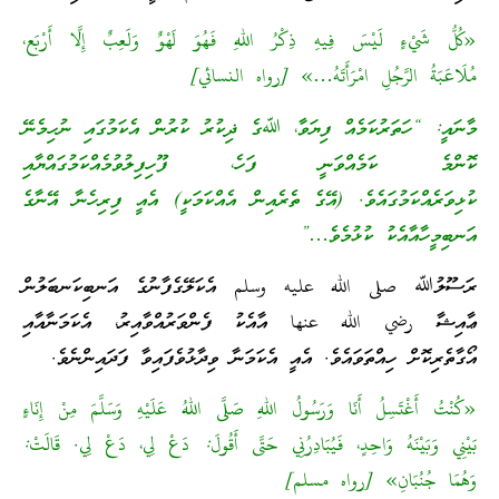
«كُلُّ شَيْءٍ لَيْسَ فِيهِ ذِكْرُ اللهِ فَهُوَ لَهْوٌ وَلَعِبٌ إِلَّا أَرْبَع،
مُلَاعَبَةُ الرَّجُلِ امْرَأَتَهُ…» [رواه النسائي]
މާނައީ: “ހަތަރުކަމެއް ފިޔަވާ، ﷲގެ ޛިކުރު ކުރުން އެކަމުގައި ނުހިމެނޭ
ކޮންމެ ކަމެއްވަނީ ފަހެ، ފޫހިފިލުވުމެއްކަމުގައްޔާއި
ކުޅިވަރެއްކަމުގައެވެ. (އޭގެ ތެރެއިން އެއްކަމަކީ) އެއީ ފިރިހެނާ އޭނާގެ
އަނބިމީހާއާއެކު ކުޅުމެވެ…”
ރަސޫލުﷲ صلى الله عليه وسلم އެކަލޭގެފާނުގެ އަނބިކަނބަލުން
ޢާއިޝާ رضي الله عنها އާއެކު ފެންވަރުއްވާއިރު، އެކަމަނާއާއި
އޯގާތެރިކޮށް ހިއްތަވައެވެ. އެއީ އެކަމަނާ ވިދާޅުވެފައިވާ ފަދައިންނެވެ.
«كُنْتُ أَغْتَسِلُ أَنَا وَرَسُولُ اللهِ صَلَّى اللهُ عَلَيْهِ وَسَلَّمَ مِنْ إِنَاءٍ
بَيْنِي وَبَيْنَهُ وَاحِدٍ، فَيُبَادِرُنِي حَتَّى أَقُولَ: دَعْ لِي، دَعْ لِي. قَالَتْ:
وَهُمَا جُنُبَانِ» [رواه مسلم]