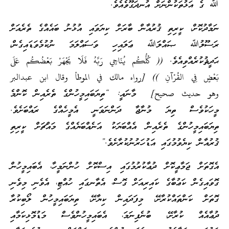
ﷲ ގެ އަޅުތަކުންނަށް އުނދަގޫވެއެވެ.
ނަމާދުކޮށް، ކީރިތި ޤުރުއާން ބާރަށް ކިޔަވައި އުޅުނު ބައެއްގެ ތެރެއަށް
ރަސޫލުﷲ ޞައްލަﷲ ޢަލައިހި ވަސައްލަމަ ނުކުމެވަޑައިގެން،
ޙަދީޘުކުރެއްވިއެވެ. (( كُلُّكُم يُنَاجِي رَبَّهُ فَلَا يَجْهَرْ بَعْضُكُم عَلَى
بَعْضٍ فِي القُرْآنِ )) [رواه مالك في الموطأ وقال ابن عبدالبر
وهو حديث صحيح] މާނައީ: “ތިޔަބައިމީހުންގެ ތެރެއިން ކޮންމެ
މީހަކުވެސް ތިޔަ މުނާޖާ ދަންނަވަނީ އެމީހެއްގެ ރައްބަށެވެ.
ތިޔަބައިމީހުންގެ ތެރެއިން އެއްބަޔަކު އަނެއްބަޔެއްގެ މައްޗަށް ކީރިތި
ޤުރުއާން ކިޔެވުމުގައި އަޑުހަރުނުކުރާށެވެ.”
އެގޮތަށް ޖަމާޢީކޮށް ދުޢާކުރުމުގައި އިސްކޮށް ހުންނަމީހާ، އެބައިމީހުން
ގޮވައިގެން ކަޢުބާގެ ކައިރިއަށް ގޮސް، އެތާނގައި ހުއްޓި، އެވެނި މިވެނި
ގޮތަށް ކަންތައްކުރާށޭ، މިފަދައިން ކިޔާށޭ، ތިޔަބައިމީހުން ލޯބިކުރާ
ދުޢާއެއް ކުރާށޭ، ބުނެފިނަމަ، އެބައިމީހުންވެސް މަޑުމޮޅިކަމާއި