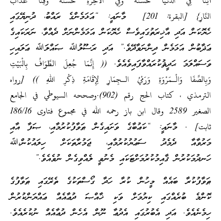
آتِنَا فِي الدُّنْيَا حَسَنَةً وَفِي الْآخِرَةِ حَسَنَةً وَقِنَا عَذَابَ
النَّارِ} [البقرة: 201] މާނައީ: “އަޅަމެންގެ ރައްބު، ދުނިޔޭގައި
ހެޔޮކަން އަދި އާޚިރަތުގައިވެސް ހެޔޮކަން އަޅަމެންނަށް ދެއްވާ، ނަރަކައިގެ
ޢަޛާބުން އަޅަމެން ދިންނަވާދޭވެ.” އަދި ރަސޫލުﷲ ޞައްލަﷲ ޢަލައިހި
ވަސައްލަމަ ޙަދީޘުކުރައްވާފައިވެއެވެ. (( إِنَّمَا جُعِلَ الطَّوَافُ بِالْبَيْتِ
وَبِالصَّفَا وَالْـمَرْوَةِ وَرَمْيُ الـجِمَارِ لِإِقَامَةِ ذِكْرِ اللهِ )) [رواه
الترمذي ، كتاب الحج رقم (902).وصححه السيوطي في الجامع
الصغير 2589 وقال ابن باز رحمه الله في مجموع فتاوى 186/16
ثابت] . މާނައީ: “ކަޢުބާގެ ވަށައިގެން ޠަވާފުކުރުމާއި، ޞަފާ އާއި
މަރުވާއާ ދެމެދު ސަޢުޔުކުރުމާއި، ޖަމުރާތަކަށް ހިލައުކުން،ﷲ
ހަނދުމަކުރުން ޤާއިމުކުރުމަށްޓަކައި މެނުވީ ލެއްވިގެން ނުވެއެވެ.”
ޠަވާފުކުރާ ބައެއް މީހުން ކުރާ ހަދާ ގޯސްތަކުގެ ތެރޭގައި ޠަވާފުގެ
ކޮންމެ ބުރެއްގައި ކިޔުމަށް ވަކި ޚާއްޞަ ދުޢާއެއް ޢައްޔަންކުރުން
ހިމެނެއެވެ. އަދި އެބުރުގައި އެދުޢާ ނޫން އެހެން ދުޢާއެއް ނުކުރެއެވެ.