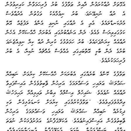
އެގޮތަށް ދުޢާކުރަމުން ދާއިރު ޠަވާފުގެ ބުރު ފުރިހަމަވާން ކައިރިވުމުން
އެ ދުޢާ ނުނިމޭނަމަ، ބުރު ނިމުމާއެކު ވަގުތުން އެދުޢާވެސް
މެދުކަނޑާލައެވެ. އެއީ އެ ދުޢާގައި ނުނިމި އެންމެ ލަފުޒެއް އޮތް
ކަމުގައިވިޔަސް މެއެވެ. ދެން އަނެއްބުރުގައި އެބުރަށް ޚާއްޞަކޮށް އެހެން
ދުޢާއެއް ކިޔަންފަށައެވެ. ބުރު ހަމަވުމުގެ ކުރިން ދުޢާ ކިޔާ ނިމިއްޖެނަމަ
ބުރުގެ ދެން ބާކީ އޮތްބައިގައި އެއްވެސް އެއްޗެއް ނުކިޔާ، އެ ބުރު
ފުރިހަމަކުރެއެވެ.
ޠަވާފުގެ ކޮންމެ ބުރެއްގައި އެބުރަކަށް ޚާއްޞަކޮށް ކިޔުމަށް، ނަބިއްޔާ
ޞައްލަﷲ ޢަލައިހި ވަސައްލަމަގެ އަރިހުން ޘާބިތުވެގެން އައިސްފައިވާ
ދުޢާއެއް ނުވެއެވެ. ޝައިޚުލް އިސްލާމް އިބްނު ތައިމިއްޔާ ރަޙިމަހުﷲ
ވިދާޅުވެފައިވެއެވެ. “ޠަވާފުކުރުމުގައި ކިޔުމަށް ކަނޑައެޅިގެން ވަކި
ޛިކުރެއް ނަބިއްޔާ ޞައްލަﷲ ޢަލައިހި ވަސައްލަމަގެ އަރިހުން
ޘާބިތުވެގެން އައިސްފައިނުވެއެވެ. އެކަލޭގެފާނުގެ އަމުރުފުޅަކުން ނުވަތަ
ވިދާޅުވި ބަސްފުޅަކުން ނުވަތަ އެކަލޭގެފާނު އުނގަންނަވައިދެއްވި