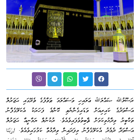
ރަސޫލުﷲ ޞައްލަﷲ ޢަލައިހި ވަސައްލަމަ ޠަވާފުގެ ތެރޭގައި ޙަޖަރުލް
އަސްވަދުގެ ކައިރިއަށް ވަޑައިގެންނެވި ކޮންމެ ފަހަރަކު އެކަލޭގެފާނު
ތަކްބީރު ވިދާޅުވިކަމަށް ޘާބިތުވެފައިވެއެވެ. ރުކުނުލް ޔަމާނީއާ ޙަޖަރުލް
އަސްވަދާ ދެމެދު އެކަލޭގެފާނު މިފަދައިން ވިދާޅުވާ ކަމުގައިވެއެވެ. {رَبَّنَا