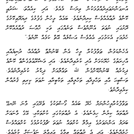
އުނގަންނަވައިދެއްވުމަކުން ވިޔަސް މެއެވެ. އަދި ކިއެއްތަ، ޝަރުޢީ
ކޮންމެ ދުޢާއެއްވެސް ކިޔިދާނެއެވެ. ބައެއް މީހުން ގެފުޅުގެ ދިޔަދޮވިކޮޅުގެ
ދޮށުގައި ނުވަތަ އެނޫންވެސް ތަނެއްގައި ވަކި ޚާއްޞަ ދުޢާއެއްކޮށް
ހެދުމަކީ އެކަމުގައި އެއްވެސް އަޞްލެއް އޮތް ކަމެއް ނޫނެވެ.”
އެހެންކަމުން، ޠަވާފުކުރާ މީހާ އެނާ ބޭނުންވާ ދުޢާއެއް، ދުނިޔެއާއި
އާޚިރަތުގެ ހެޔޮކަމަށް އެދި ކުރެވިދާނެއެވެ. އަދި މަޝްރޫޢުވެގެންވާ ކޮންމެ
ޛިކުރެއް ބޭނުންކޮށްގެން ﷲ ތަޢާލާއަށް ޛިކްރު ކުރެވިދާނެއެވެ.
ތަސްބީޙަ އާއި ތަޙްމީދާއި ތަހްލީލާއި ތަކްބީރާއި ނުވަތަ ކީރިތި ޤުރުއާން
ކިޔެވިދާނެވެ.
ޠަވާފުކުރާމީހުންނަށް ހެދޭ ބައެއް ގޯސްތަކުގެ ތެރޭގައި މާނަ ނޭނގޭ
ދުޢާތައް ކިޔުން ހިމެނެއެވެ. އެ ދުޢާތަކުގައި ކުށްތަކާއި، އޭގެ މާނައަށް
ބަދަލު އަންނަވަރުގެ އިމްލާ ކުށްތައް ނުވަތަ ޗާޕުކުރުމުގެ ކުށްތައްވެސް
ހުރެދާނެއެވެ. އަދި އެ ދުޢާތައް ތިމާގެ އަމިއްލަ ނަފުސަށް ކުރެއެވެ.