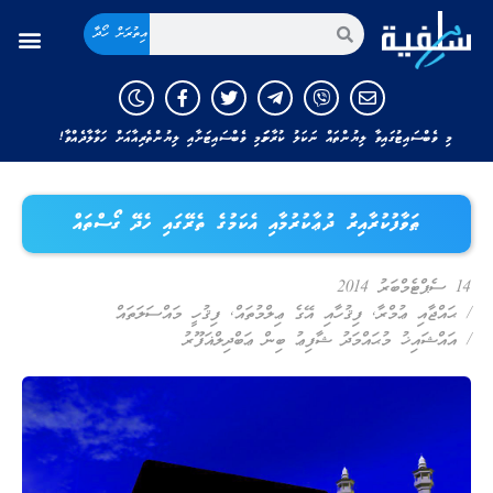
އިތުރަށް ހޯދާ
މި ވެބްސައިޓުގައިވާ ލިޔުންތައް ނަކަލު ކުރާނަމަ މި ވެބްސައިޓަށާއި ލިޔުންތެރިއާއަށް ހަވާލާދެއްވާ!
ޠަވާފުކުރާއިރު ދުޢާކުރުމާއި އެކަމުގެ ތެރޭގައި ހެދޭ ގޯސްތައް
14 ސެޕްޓެމްބަރު 2014
/
ޙައްޖާއި ޢުމްރާ
,
ފިޤުހާއި އޭގެ ޢިލްމުތައް
,
ފިޤުހީ މައްސަލަތައް
/
އައްޝައިޚު މުޙައްމަދު ޝާފިޢު ބިން ޢަބްދިލްޣަފޫރު