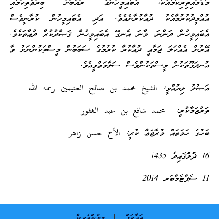
މަޑުމައިތިރިކަމާއެކު، އެބައިމީހުންގެ ރައްބަށް ބިރުވެތިކަމާއި
އުއްމީދުކުރުމާއެކު ދުޢާކުރާނެއެވެ. އަދި އެބައިމީހުން ކުރާނީވެސް
އެބައިމީހުން ދަންނަ، މާނަ އެނގޭ އެބައިމީހުން ޤަޞްދުކުރާ ދުޢާތަކެވެ.
އޭރުން އެއްކަލަ ޖަމާޢީ ދުޢާކުރާ ކުރުމުގެ ސަބަބުން މީސްތަކުންނަށް ވާ
އުނދަގޫތަކުން މީސްތަކުންވެސް ސަލާމަތްވީއެވެ.
އަޞްލު ލިޔުއްވީ: الشيخ محمد بن صالح العثيمين رحمه الله
ތަރުޖަމާކުރީ: محمد شافع بن عبد الغفور
ބަހުގެ ހަމަތައް މުރާޖަޢާ ކުރީ: الأخ حسن زاهر
16 ޛުލްޤަޢިދާ 1435
11 ސެޕްޓެމްބަރ 2014
ތަޢާރަފް
ލިޔުންތެރިން