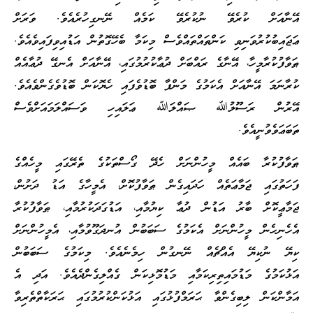
އޭނާއަށް ކުރެވޭ ނުކުރެވޭ ކަމެއް ނޭނގިހުރެއެވެ. ވަރަށް
ޢަޖައިބުކުރުވަނިވި ކަންތައްތައްވެސް މިކަމާ ބެހޭގޮތުން އަޑުއިވިފައިވެއެވެ.
ޠަވާފުކުރާމީހާ، އޭނާގެ ރައްބަށް ދުޢާކުރުމުގައި، އޭނާއަށް އެނގޭ ދުޢާއެއް
ކުރާނަމަ އޭނާއަށް އެކަމުގެ މަންފާ ބޮޑުވެފައި ހެޔޮކަން ބޮޑުވެގެންވެއެވެ.
އޭރުން ރަސޫލުﷲ ޞައްލަﷲ ޢަލައިހި ވަސައްލަމައަށްވެސް
ތަބަޢަވެވުނީއެވެ.
ޠަވާފުކުރާ ބައެއް މީހުންނަށް ހެދޭ ގޯސްތަކުގެ ތެރޭގައި މީހެއްގެ
ފަހަތުގައި ޖަމާޢަތެއް ހަދައިގެން ޠަވާފުކޮށް، އެމީހާގެ އަޑު ދަށުން،
ޖަމާޢީކޮށް ބާރު އަޑުން ދުޢާ ކިޔުމާއި، އަޑުގަދަކުރުމާއި، ޠަވާފުކުރާ
އެހެނިހެން މީހުންނަށް އެކަމުގެ ސަބަބުން އުނދަގޫވުމާއި، އެމީހުންނަށް
ކިޔޭ ނުކިޔޭ އެއްޗެއް ނޭނގުން ހިމެނެއެވެ. މިކަމުގެ ސަބަބުން
އަޅުކަމުގެ މަޑުމައިތިރިކަމާއި މަޑުމޮޅިކަން ގެއްލިގެންދެއެވެ. އަދި އެ
އަމާންކަން ލިބިގެންވާ ޙަރަމްފުޅުގައި އަޅުކަންކުރުމުގައި ޙަރަކާތްތެރިވާ