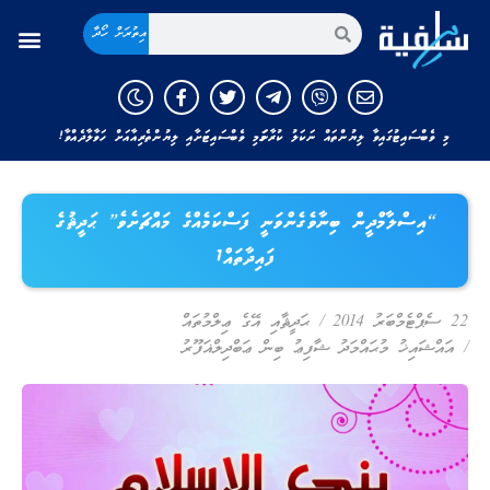
އިތުރަށް ހޯދާ
މި ވެބްސައިޓުގައިވާ ލިޔުންތައް ނަކަލު ކުރާނަމަ މި ވެބްސައިޓަށާއި ލިޔުންތެރިއާއަށް ހަވާލާދެއްވާ!
“އިސްލާމްދީން ބިނާވެގެންވަނީ ފަސްކަމެއްގެ މައްޗަށެވެ” ޙަދީޘުގެ
ފައިދާތައް1
22 ސެޕްޓެމްބަރު 2014
/
ޙަދީޘާއި އޭގެ ޢިލްމުތައް
/
އައްޝައިޚު މުޙައްމަދު ޝާފިޢު ބިން ޢަބްދިލްޣަފޫރު