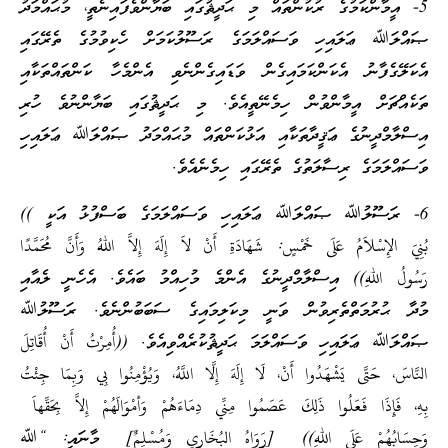
5- އީމާންކަމުގެ ރުކުންތައް މި ޙަދީޘުގައި ބަޔާންވެފައިނެތީ، މުޙައްމަދު
ޞައްލަﷲ ޢަލައިހި ވަސައްލަމަގެ ރަސޫލުކަމަށް ހެކިވުމުގެ ތެރޭގައި
އެކަލޭގެފާނު އެކަންކަމައިގެން ވަޑައިގެންނެވި އެންމެހާ ކަންތައްތަކާއި
ތަކެއްޗަށް އީމާންވުން ހިމެނޭތީއެވެ. މި ޙަދީޘުގައި ބަޔާންނުވެ ހުރި
އިސްލާމްދީނުގެ ޢަޤީދާތަކާއި އަޅުކަންތައް މުޙައްމަދު ޞައްލަﷲ ޢަލައިހި
ވަސައްލަމަގެ ރިސާލަތުގެ ތެރޭގައި ހިމެނެއެވެ.
6- ރަސޫލުﷲ ޞައްލަﷲ ޢަލައިހި ވަސައްލަމަގެ ބަސްފުޅު އަކީ ))
بُنِيَ الإِسْلاَمُ عَلَى خَمْسٍ: شَهَادَةِ أَنْ لاَ إِلَهَ إِلاَّ اللهُ وَأَنَّ مُحَمَّدًا
رَسُولُ اللهِ)) އިސްލާމްދީނުގެ އެންމެ މުހިއްމު ބައެވެ. އެހެނީ ލެއާއި
މުދާ ޙުރުމަތްތެރިވުން ވަނީ މިކަލިމައިގެ ސަބަބުންނެވެ. ރަސޫލުﷲ
ޞައްލަﷲ ޢަލައިހި ވަސައްލަމަ ޙަދީޘުކުރެއްވިއެވެ. ((أُمِرْتُ أَنْ أُقَاتِلَ
النَّاسَ، حَتَّى يَشْهَدُوا أَنْ، لَا إِلَهَ إِلَّا اللَّهُ، وَيُؤْمِنُوا بِي وَبِمَا جِئْتُ
بِهِ، فَإِذَا فَعَلُوا ذَلِكَ عَصَمُوا مِنِّي دِمَاءَهُمْ وَأمْوَالَهُمْ إِلاَّ بِحَقِّهاَ
وَحِسَابُهُمْ عَلَى اللهِ)) [رَوَاهُ البُخَارِي وَمُسْلِمٌ] މާނައީ: “ﷲ