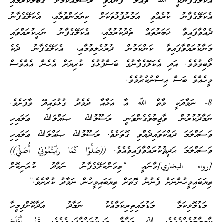
އެކަލޭގެފާނަކީ ﷲ ތަޢާލާ ފޮނުއްވި ރަސޫލެއްކަމަށް ޤަބޫލުކުރުމާއި
އެކަލޭގެފާނު ކުރެއްވި އަމުރުފުޅުތަކަށް ކިޔަމަންވުމާއި، އެކަލޭގެފާނު
ދެއްވާފައިވާ ޚަބަރުތައް ތެދުކުރުމާއި، އެކަލޭގެފާނު ނަހީކުރައްވައި
މަނާކުރައްވާފައިވާ ކަންކަމުން ދުރުހެލިވުމާއި، އެކަލޭގެފާނު ދެކެ
ލޯބިވުމެވެ. އަދި އެކަލޭގެފާނުގެ ބަސްފުޅުގެ ކުރިޔަށް އެހެން އެއްވެސް
މީހެއްވެ ބަސް އިސްނުކުރުމެވެ.
8- ނަމާދަކީ މާތް ﷲ އާ އަޅާއާ ދެމެދު ގުޅުވައިދޭ ވާފަށެވެ.
ނަމާދުކުރުން ވާޖިބުވެގެންވަނީ ރަސޫލުﷲ ޞައްލަﷲ ޢަލައިހި
ވަސައްލަމަ ދައްކަވައިދެއްވި ގޮތަށެވެ. ރަސޫލުﷲ ޞައްލަﷲ ޢަލައިހި
ވަސައްލަމަ ޙަދީޘުކުރައްވާފައިވެއެވެ. ((صَلُّوْا كَمَا رَأَيْتُمُوْنِيْ أُصَلِّيْ))
[رواه البخاري]މާނައީ “ތިމަންކަލޭގެފާނު ނަމާދު ކުރަނިކޮށް
ތިޔަބައިމީހުންނަށް ފެނުނު ގޮތަށް ތިޔަބައިމީހުން ނަމާދު ކުރާށެވެ.”
މަޑުމޮޅިކަމާ މަޑުމައިތިރިކަމާއެކު ނަމާދު އަދާކޮށްފިމީހާ
ކާމިޔާބުވެއްޖެއެވެ. ﷲ ތަޢާލާ ވަޙީކުރައްވާފައިވެއެވެ. قَدْ أَفْلَحَ