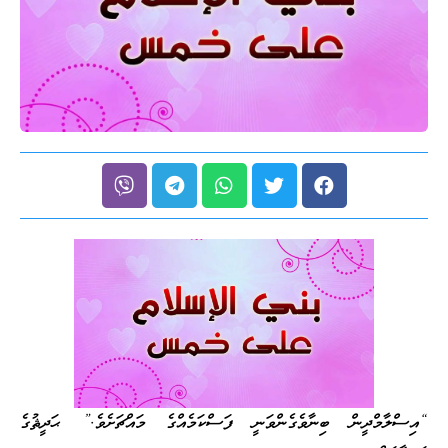
“އިސްލާމްދީން ބިނާވެގެންވަނީ ފަސްކަމެއްގެ މައްޗަށެވެ.” ޙަދީޘުގެ