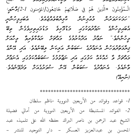
الْـمُؤْمِنُونَ *الَّذِينَ هُمْ فِي صَلَاتِهِمْ خَاشِعُونَ[المؤمنون 1-2]މާނައީ:
“ހަމަކަށަވަރުން މުއުމިނުން ކާމިޔާބުވެއްޖެއެވެ. އެބައިމީހުންނީ
އެބައިމީހުންގެ ނަމާދުތަކުގައި މަޑުމޮޅިވެ މަޑުމައިތިރިވެގެން ތިބޭ
މީހުންނެވެ.” ނަމާދު އަދާކުރުމުގެ މައްޗަށް ރައްކާތެރިވާ މީހާއަށް
ޤިޔާމަތްދުވަހުން އެނަމާދުގެ ސަބަބުން އަލިކަން ލިބޭނެއެވެ. އަދި އޭނާގެ
މައްޗަށް ވާ ހެއްކެއް ކަމުގައި އަދި ނަޖާވުމުގެ ސަބަބެއްކަމުގައި އެނަމާދު
ވާނެއެވެ. އެނަމާދުގެ ސަބަބުން އޭނާ ސުވަރުގެއަށް ވަދެވޭނެއެވެ.
(ނުނިމޭ)
*********************************
1- قواعد وفوائد من الأربعين النووية -ناظم سلطان
2- الفوائد المستنبطة من الأربعين النووية من أمالي فضيلة
الشيخ عبد الرحمن بن ناصر البراك حفظه الله على تلميذه عبد
المحسن بن عبدالعزيز العسكر – دار التوحيد للنشر –