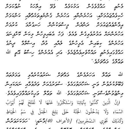
މެނުވީ ޙައްޤުވެގެން އަޅުކަމެއް ވެވޭ އިލާހަކު ނުވާކަމަށް
ހެކިވެއްޖައުމަށާއި، އަހުރެންނާއި އަހުރެން ގެންނެވިތަކެއްޗާއި ކަންކަމަށް
އީމާންވެއްޖައުމަށް ދަންދެން މީސްތަކުންނާ ހަނގުރާމަ ކުރުމަށް
އަހުރެންނަށް އަމުރުވެވިގެން ވެއެވެ. ފަހެ އެބައިމީހުން މިކަން ކޮށްފިނަމަ
އަހުރެންގެ ކިބައިން އެމީހުންގެ ލެޔާއި މުދާ، އިސްލާމް ދީނުގެ
ޙައްޤުގައިމެނުވީ ރައްކާތެރިވެއްޖެއެވެ. އަދި އެއުރެންގެ ހިސާބު އޮތީ ﷲ
ތަޢާލާގެ މައްޗަށެވެ.”
ﷲ ތަޢާލާ އަހަރެމެންގެ މައްޗަށް ޝަރުޢުކުރެއްވި ޢަމަލުތައް
ޤަބޫލުކުރެވުން ވަނީ ޝަހާދަތުގައެވެ. ސުވަރުގެއަށް ވަދެވުމާއި ނަރަކައިން
މިންޖުވުންވެސްވަނީ ޝަހާދަތުގައެވެ. ﷲ ތަޢާލާ ވަޙީކުރައްވާފައިވެއެވެ.
(إِنَّ الَّذِينَ كَذَّبُوا بِآَيَاتِنَا وَاسْتَكْبَرُوا عَنْهَا لَا تُفَتَّحُ لَهُمْ أَبْوَابُ
السَّمَاءِ وَلَا يَدْخُلُونَ الْجَنَّةَ حَتَّى يَلِجَ الْجَمَلُ فِي سَمِّ الْخِيَاطِ
وَكَذَلِكَ نَجْزِي الـْمُجْرِمِينَ) [الأعراف 40]މާނައީ: “ހަމަކަށަވަރުން،