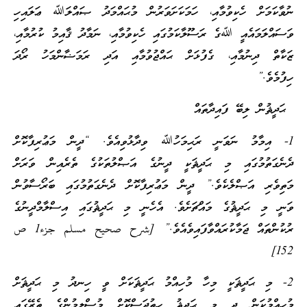
ނުވާކަމަށް ހެކިވުމާއި، ހަމަކަށަވަރުން މުޙައްމަދު ޞައްލަﷲ ޢަލައިހި
ވަސައްލަމައެއީ ﷲގެ ރަސޫލާކަމުގައި ހެކިވުމާއި، ނަމާދު ޤާއިމު ކުރުމާއި،
ޒަކާތް ދިނުމާއި، ގެފުޅަށް ޙައްޖުވުމާއި އަދި ރަމަޟާންމަހު ރޯދަ
ހިފުމެވެ.”
ޙަދީޘުން ލިބޭ ފައިދާތައް
1- އިމާމު ނަވަނީ ރަޙިމަހުﷲ ވިދާޅުވިއެވެ. “ދީން މަޢުރިފާކޮށް
ދެނެގަތުމުގައި މި ޙަދީޘަކީ ދީނުގެ އަޞްލުތަކުގެ ތެރެއިން ވަރަށް
މަތިވެރި އަޞްލެކެވެ.” ދީން މަޢުރިފާކޮށް ދެނެގަތުމުގައި ބަރޯސާވުން
ވަނީ މި ޙަދީޘުގެ މައްޗަށެވެ. އެހެނީ މި ޙަދީޘުގައި އިސްލާމްދީނުގެ
ރުކުންތައް ޖަމާކުރައްވާފައިވެއެވެ.” [شرح صحيح مسلم جزء1 ص
152]
2- މި ޙަދީޘަކީ މިހާ މުހިއްމު ޙަދީޘަކަށް ވީ ހިނދު މި ޙަދީޘަށް
މުހިއްމުކަން ދީ މި ޙަދީޘު ހިތުދަސްކޮށް މުސްލިމުންގެ ތެރޭގައި