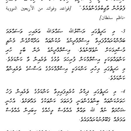
ފެތުރުން ވާޖިބުވެގެންވެއެވެ.” [قواعد وفوائد من الأربعين النووية
-ناظم سلطان]
3- މި ޙަދީޘުގައި ރަސޫލުﷲ ޞައްލަﷲ ޢަލައިހި ވަސައްލަމަ
ބަޔާންކުރައްވާފައިވާ އިސްލާމްދީނުގެ ރުކުންތައް އަދާކޮށްގެން މެނުވީ
މުސްލިމަކަށް ނުވެވޭނެއެވެ. އިސްލާމްދީނުގެ ދެން ބާކީ ހުރި
ކަންތައްތަކަކީ އިސްލާމްކަން ފުރިހަމަ ވުމުގެ ތެރެއިން ވާ ކަންކަމެވެ.
މި ޙަދީޘުގައި މިހުރި ކަންކަމަކީ އިސްލާމްކަމުގެ އަސާސުގެ ތެރެއިންވާ
ކަންކަމެވެ.
4- މި ޙަދީޘުގައި ޛިކްރު ކުރެވިފައިމިވާ ކަންކަމުގެ ތެރެއިން ފަހު
ހަތަރުކަންތައް ބިނާވެގެންވަނީ ފުރަތަމަ ކަންތަކުގެ މައްޗަށެވެ. އެހެނީ
ޝަހާދަތާ ނުލާ ﷲ ތަޢާލާ އެއްވެސް މީހެއްގެ ކިބައިން އެއްވެސް
ޢަމަލެއް ޤަބޫލުނުކުރައްވައެވެ.