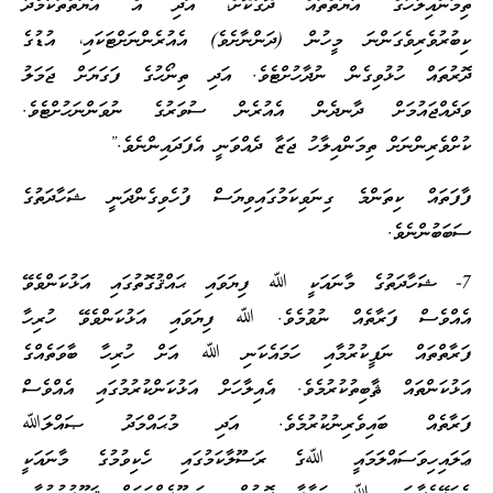
ތިމަންއިލާހުގެ އާޔަތްތައް ދޮގުކޮށް، އަދި އެ އާޔަތްތަކާމެދު
ކިބުރުވެރިވެގަންނަ މީހުން (ދަންނާށެވެ) އެއުރެންނަށްޓަކައި، އުޑުގެ
ދޮރުތައް ހުޅުވިގެން ނުދާހުށްޓެވެ. އަދި ތިނޯހުގެ ފަގަޔަށް ޖަމަލު
ވަދެއްޖައުމަށް ދާނދެން އެއުރެން ސުވަރުގެ ނުވަންނަހުށްޓެވެ.
ކުށްވެރިންނަށް ތިމަންއިލާހު ޖަޒާ ދެއްވަނީ އެފަދައިންނެވެ.”
ފާފަތައް ކިތަންމެ ގިނަވިކަމުގައިވިޔަސް ފުހެވިގެންދަނީ ޝަހާދަތުގެ
ސަބަބުންނެވެ.
7- ޝަހާދަތުގެ މާނައަކީ ﷲ ފިޔަވައި ޙައްޤުގޮތުގައި އަޅުކަންވެވޭ
އެއްވެސް ފަރާތެއް ނުވުމެވެ. ﷲ ފިޔަވައި އަޅުކަންވެވޭ ހުރިހާ
ފަރާތްތައް ނަފީކުރުމާއި ހަމައެކަނި ﷲ އަށް ހުރިހާ ބާވަތެއްގެ
އަޅުކަންތައް ޘާބިތުކުރުމެވެ. އެއިލާހަށް އަޅުކަންކުރުމުގައި އެއްވެސް
ފަރާތެއް ބައިވެރިނުކުރުމެވެ. އަދި މުޙައްމަދު ޞައްލަﷲ
ޢަލައިހިވަސައްލަމައީ ﷲގެ ރަސޫލާކަމުގައި ހެކިވުމުގެ މާނައަކީ