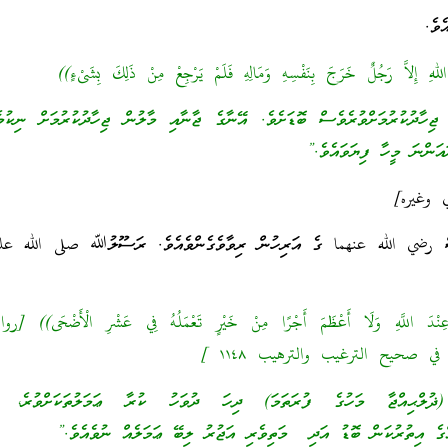
ެވެ.
للهِ إِلاَّ رَجُلٌ خَرَجَ بِنَفْسِهِ وَمَالِهِ فَلَمْ يَرْجِعْ مِنْ ذَلِكَ بِشَىْءٍ))
ހާދުކުރުމަށްވުރެވެސް ބޮޑަށެވެ. އޭނާގެ ޖާނާއި މާލުން ޖިހާދުކުރުމަށް ނިކުމެ
އަންނަ މީހާ ފިޔަވައެވެ.”
 وغيره]
ސް رضي الله عنهما ގެ އަރިހުން ރިވާވެގެންވެއެވެ. ރަސޫލުﷲ صلى الله ع
نْدَ اللَّهِ وَلَا أَعْظَمَ أَجْرًا مِنْ خَيْرٍ تَعْمَلُهُ فِي عَشْرِ الْأَضْحَى)) [رو
في صحيح الترغيب والترهيب ١١٤٨ ]
ުލްޙިއްޖާ މަހުގެ ފުރަތަމަ) ދިހަ ދުވަހު ކުރާ ޢަމަލުތަކަށްވުރ
އްގެ އިތުރުކަން ބޮޑު އަދި މަތިވެރި އަޖުރު ލިބޭ ޢަމަލެއް ނުވެއެވެ.”