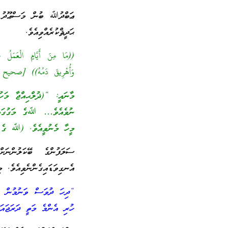
ޢަބްދުﷲ ބުން މަސްޢޫދު
ޙަދީޘްކުރެއްވިއެވެ.
((مَا مِنَ أَيَّامٍ الْعَمَلُ ف
وَأُهْرِيقَ دَمُهُ)) [صحيح
މާނައީ: “(ޛުލްޙިއްޖާ މަހު
ނުވެއެވެ… ﷲގެ މަގުގައި 
މީހާ މެނުވީއެވެ. (ﷲ ގެ މ
ސަލަފުންގެ ބޭކަލުންނަ
އެނގިވަޑައިގެންނެވިއެވެ. މި
“ދިހަ ދުވަސް ވަނުމުން ސަޢ
ހުރި އެންމެ މަތީ ދަރަޖައަށ