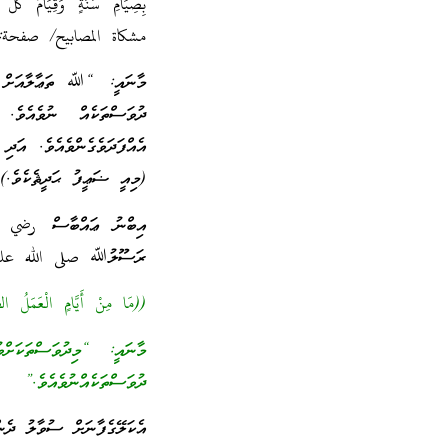
بِصِيَامِ سَنَةٍ وَقِيَامُ كُلِّ
مشكاة المصابيح/ صفحة: ٤٦٢/ رقم: ٧۱
މާނައީ: “ﷲ ތަޢާލާއަށް އަޅ
ދުވަސްތަކެއް ނުވެއެވެ.
އެއްފަދަވެގެންވެއެވެ. އަދި
(މިއީ ޟަޢީފު ޙަދީޘެކެވެ.)
އިބްނު ޢައްބާސް رضي الل
ރަސޫލުﷲ صلى الله عليه 
((مَا مِنْ أَيَّامٍ الْعَمَلُ الص
މާނައީ: “މިދުވަސްތަކަށް
ދުވަސްތަކެއްނުވެއެވެ.”
އެކަލޭގެފާނަށް ސުވާލު ދެނ