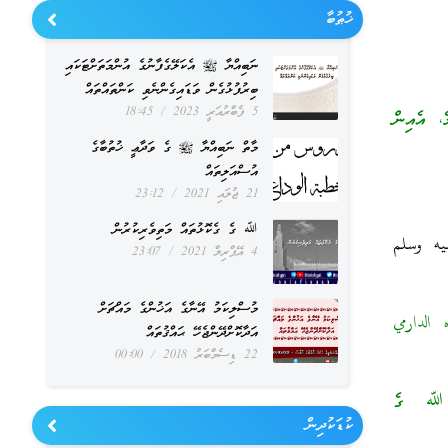
ޚުޠުބާ
ނަބިއްޔާ ﷺ އެކަލޭގެފާނުގެ އުންމަތަށްޓަކައި
ބިރުފުޅުގެން ވަޑައިގެންނެވި ކަންތައްތައް
5 ފެބްރުއަރީ 2023
18:45
، އެއިން
މާތް ނަބިއްޔާ ﷺ ގެ ވަދާޢީ ޚުތުބާގެ
އުސްއަލިތައް
21 ޖުލައި 2021
23:12
ﷲ ގެ ގެކޮޅުތައް މަތިވެރިކުރުން
ليه وسلم
4 އޭޕްރިލް 2021
23:07
މުސްލިކަމު އޭނާގެ އަޚުންގެ މައްޗަށް
اه الدارمي
އަދާކޮށްދޭންޖެހޭ ޙައްޤުތައް
22 ޑިސެމްބަރު 2018
00:00
ެ، ﷲ ގެ
ކުޑަކުދިން