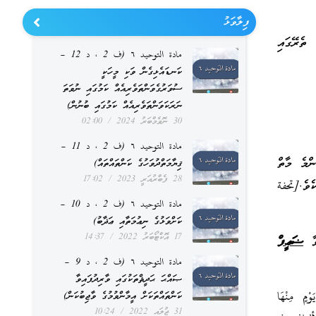
ފިލާވަޅު
ތެރޭގައި
مادة التوحيد ٦ (ف 2 ، د 12 –
ކަނޑައެޅިގެން ވަކި މީހަކީ
ސުވަރުގެވަންތަވެރިއެއް ކަމުގައި ނުވަތަ
ނަރަކަވަންތަވެރިއެއް ކަމުގައި ބުނުން)
30 ނޮވެމްބަރު 2024
02:00
مادة التوحيد ٦ (ف 2 ، د 11 –
ްމެ މާތް
ޤިޔާމަތްދުވަހުގެ ކަންތައްތައް)
28 ފެބްރުއަރީ 2023
17:02
ެވެ.[تحفة
مادة التوحيد ٦ (ف 2 ، د 10 –
ކަށްވަޅުގެ ނިޢުމަތާއި ޢަޛާބު)
17 އޮކްޓޯބަރު 2022
14:37
ވާ
ޟަޢީފް
مادة التوحيد ٦ (ف 2 ، د 9 –
ޞައްޙަ ޙަދީޘްތަކުގައި ވާރިދުފައިވާ
ْمٍ مِنْهَا
ކަންތައްތަކަށް އީމާންވުމުގެ ވާޖިބުކަން)
31 ޖުލައި 2022
10:24