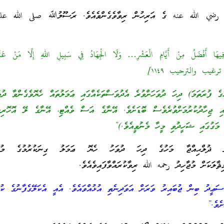
 رضي الله عنه ގެ އަރިހުން ރިވާވެގެންވެއެވެ. ރަސޫލުﷲ صلى الله عل
ِيهَا أَفْضَلُ مِنْ أَيَّامِ الْعَشْرِ… وَلَا الْجِهَادُ فِي سَبِيلِ اللهِ إِلَّا مَنْ عَثَر
 ترغيب والترحيب ۱۱٤٩]
ގެ ފުރަތަމަ) ދިހަ ދުވަހަށްވުރެ އެދުވަސްތަކެއްގައި ޢަމަލުތައް ހެޔޮވެގެންވާ ދުވ
ޖިހާދުކުރުމަށްވުރެވެސް ބޮޑަށެވެ. އޭނާގެ އަސް ވެއްޓި، އޭނާގެ ލޭ އޮހޮރިގ
ަގުގައި ޝަހީދުވި މީހާ މެނުވީއެވެ.)”
ށް ޛުލްޙިއްޖާ މަހުގެ ދިހަ ދުވަހު ހެޔޮ ޢަމަލު ގިނަކުރުމުގެ މުހިނ
ޘާލަކަށް މުޖާހިދު رحمه الله ރިވާކުރައްވާފައިވެއެވެ.
ީދު ބިން ޖުބައިރު ވަރަށް އަވަދިނެތި އުޅުއްވައެވެ. އެއީ އެކަލޭގެފާނުގެ ކުޅ
ެވެ.”