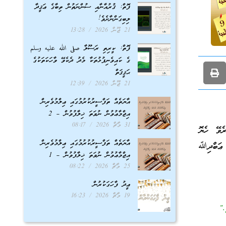
ފޮތް: ޤުރުއާނާއި ސުންނަތުން ތިބާގެ ޢަޤީދާ
ލިބިގަންނާށެވެ!
21 ޖޫން 2026
13:28
ފޮތް: ކީރިތި ރަސޫލާ صلى الله عليه وسلم
ގެ ކައިވެނިފުޅުތަކާ މެދު ދެކެވޭ ވާހަކަތަކުގެ
ޙަޤީޤަތް
21 ޖޫން 2026
12:39
އާޔަތެއް ތަފްސީރުކުރުމުގައި ޢިލްމުވެރިން
އިޖްމާޢުވުން ނުވަތަ ޚިލާފުވުން – 2
31 މާޗް 2026
08:17
 ކުރެވޭ ހެޔޮ
އާޔަތެއް ތަފްސީރުކުރުމުގައި ޢިލްމުވެރިން
ް ޢަބްދިﷲ
އިޖްމާޢުވުން ނުވަތަ ޚިލާފުވުން – 1
25 މާޗް 2026
08:22
ޢީދު ފާހަގަކުރުން
19 މާޗް 2026
16:23