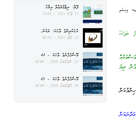
ފޮތް: ރިޒްޤުދެއްވާ އިލާހު
يه وسلم
21 ޖޫން 2021
18:09
ކުޑަކުދިންގެ ވާހަކަ: ލަކުނު
َ جَوَادُهُ
25 މާޗް 2021
08:26
މޫސާގެފާނުގެ ވާހަކަ – 44
ަސްތަކެއް
22 ނޮވެމްބަރު 2020
00:00
ެން ދިޔަ
މޫސާގެފާނުގެ ވާހަކަ – 43
20 ނޮވެމްބަރު 2020
00:00
ްމުކަން
ަދާނަކަން