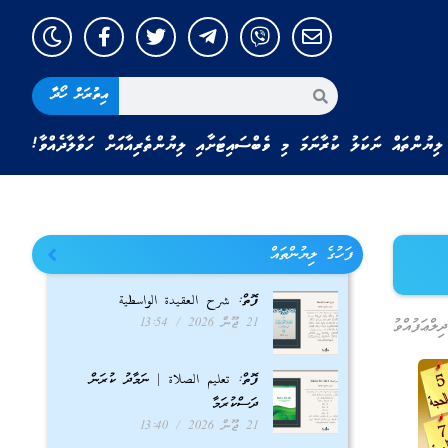
އިތުރަށް ހޯދާ
ލިޔުންތައް ނަކަލު ކުރާނަމަ މި ވެބްސައިޓަށާއި ލިޔުންތެރިއާއަށް ހަވާލާދެއްވާ!
ފަހުގެ ލިޔުންތައް
ފޮތް: شرح العقيدة الواسطية
21 ޖޫން 2026
13:54
ލްޢަފުއްވު
ފޮތް: تعليم الصلاة | ނަމާދު ކުރަން
ދަސްކުރަމާ
21 ޖޫން 2026
13:40