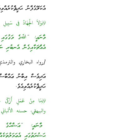
އެކަލޭގެފާނު ޙަދީޘްކުރެއްވިއ
((وَلاَ الْجِهَادُ فِى سَبِيلِ ا
މާނައީ: “ﷲގެ މަގުގައި ޖި
އެއްޗަކާއިގެން އެނބުރި ނަ
[رواه البخاري والترمذي
އަދިވެސް އިބްނު ޢައްބާ
ޙަދީޘްކުރެއްވިއެވެ.
((مَا مِنْ عَمَلٍ أَزْكَى عِ
والبيهقي، حسنه الألباني 
މާނައީ: “އަޟްޙާގެ (ޛ
ޙަޟުރަތުގައި އެޢަމަލުތަކެ