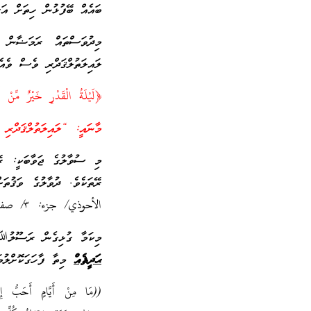
ބައެއް ބޭފުޅުން ހިތަށް އަރ
މިދުވަސްތައް ރަމަޟާން 
ލައިލަތުލްޤަދްރި ވެސް ވެއ
﴿لَيْلَةُ الْقَدْرِ خَيْرٌ مِّ
މާނައީ: “ލައިލަތުލްޤަދްރި
މި ސުވާލުގެ ޖަވާބަކީ: ރޭ
ރޭތަކެވެ. ދުވާލުގެ ވަޤުތަ
الأحوذي/ جزء: ٣/ صفحة: ٣٨٧/ رقم: ٧٥٥]
މިކަމާ ގުޅިގެން ރަސޫލުﷲ
ޙަދީޘެއް
މިތާ ފާހަގަކޮށްލުމަ
((مَا مِنْ أَيَّامٍ أَحَبُّ إِل