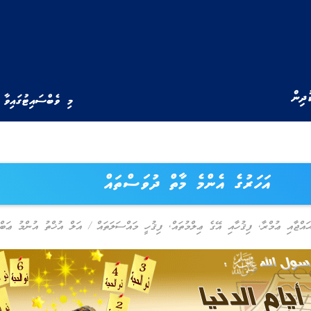
ުދިން
މި ވެބްސައިޓުގައިވާ 
އަހަރުގެ އެންމެ މާތް ދުވަސްތައް
ައްޖާއި ޢުމްރާ
,
ފިޤުހާއި އޭގެ ޢިލްމުތައް
,
ފިޤުހީ މައްސަލަތައް
/
އަލް އުޚްތު އުންމު ޢަބްދި