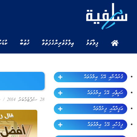
ފިލާވަޅު
ޢިލްމުވެރިންގެ ފަތުވާ
ޚުޠުބާ
ކުޑަކ
ޤުރުއާނާއި އޭގެ ޢިލްމުތައް
ޙަދީޘާއި އޭގެ ޢިލްމުތައް
28 ސެޕްޓެމްބަރު 2014
/
ޙ
ޢަޤީދާއާއި ފިރުޤާތައް
ފިޤުހާއި އޭގެ ޢިލްމުތައް