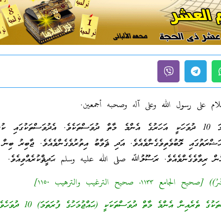
لام على رسول الله وعلى آله وصحبه أجمعين.
ޛުލްޙިއްޖާ މަހުގެ ފުރަތަމަ 10 ދުވަހަކީ އަހަރުގެ އެންމެ މާތް ދުވަސްތަކެވެ. އެދުވަސްތަކުގައި
ްރަތުގައި ލޮބުވެތިވެގެންވެއެވެ. އަދި ޘަވާބު އިތުރުވެގެންވެއެވެ. ޖާބިރު ބިނ
ް ރިވާވެގެންވެއެވެ. ރަސޫލުﷲ صلى الله عليه وسلم ޙަދީޘްކުރެއްވިއެވެ.
ح الجامع ١١٣٣، صحيح الترغيب والترهيب ١١٥٠]
ެ ތެރެއިން އެންމެ މާތް ދުވަސްތަކަކީ (ޙައްޖުމަހުގެ ފުރަތަމަ) 10 ދުވަހެވެ.”