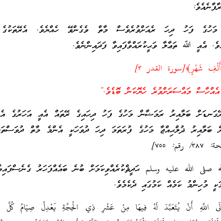
ާފާނެއެވެ:
މަހުގެ ފަހު ދިހަ ރެއަށްވުރެވެސް މާތް ވެގެންވޭ ހެއްޔެވެ. އެރޭތަކުގެ 
ެވެ. އެއީ ﷲ ތަޢާލާ ވަޙީކުރައްވާފައިވާ ފަދައިންނެވެ.
نْ أَلْفِ شَهْرٍ﴾[سورة القدر ٣]
 އެއްހާސް މައްސަރަށްވުރެ ހެޔޮކަން ބޮޑެވެ.”
ގަނޑަށް ބަލާއިރު ރަމަޟާން މަހުގެ ފަހު ދިހައިގެ ރޭތައް އެއީ އަހަރުގެ އެނ
ށް ބަލާއިރު ޛުލްޙިއްޖާ މަހުގެ ފުރަތަމަ ދިހަ ދުވަހަކީ އެންމެ މާތް ދުވަސްތަކ
 صلى الله عليه وسلم ޙަދީޘްކުރެއްވިކަމަށް ބުނެ ބައެއްފަހަރު ގެނެސްފައި
ކީ މުހިންމު ކަމެއް ކަމުގައި ދެކެމެވެ.
َى اللَّهِ أَنْ يُتَعَبَّدَ لَهُ فِيهَا مِنْ عَشْرِ ذِي الْحِجَّةِ يَعْدِلُ صِيَامُ كُلِّ يَو