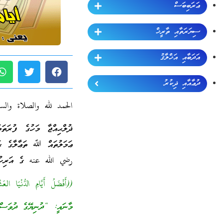
ޢަރަބިބަސް
ސިޔަރަތާއި ތާރީޚް
އަދަބާއި އަޚްލާޤު
ދުޢާއާއި ޛިކުރު
الحمد لله والصلاة والس
ޢަމަލުތައް ﷲ ތަޢާލާގެ ޙަޟ
رضي الله عنه ގެ އަރިހުނ
((أَفْضَلُ أَيَّامِ الدُّنْيَا العَشْرُ)) [صحي
މާނައީ: “ދުނިޔޭގެ ދުވަސްތަކުގ