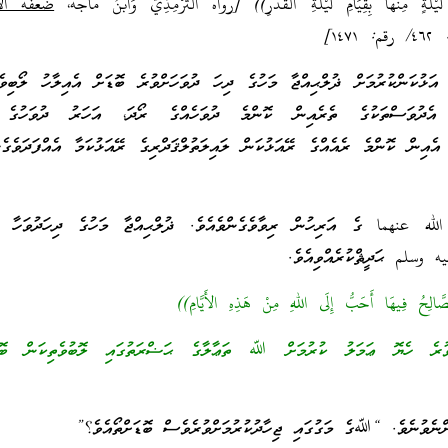
 لَيْلَةٍ مِنْهَا بِقِيَامِ لَيْلَةِ الْقَدْرِ)) [رواه التِّرْمِذِيُّ وَابْنُ مَاجَهْ،
ضعفه الأل
۱٤]
ުކަންކުރުމަށް ޛުލްޙިއްޖާ މަހުގެ ދިހަ ދުވަހަށްވުރެ ބޮޑަށް އެއިލާހު ލޯބިވެވ
 އެދުވަސްތަކުގެ ތެރެއިން ކޮންމެ ދުވަހެއްގެ ރޯދަ، އަހަރު ދުވަހުގެ 
 އެއިން ކޮންމެ ރެއެއްގެ ރޭއަޅުކަން ލައިލަތުލްޤަދްރިގެ ރޭއަޅުކަމާ އެއްފަދަވެގެނ
ه عنهما ގެ އަރިހުން ރިވާވެގެންވެއެވެ. ޛުލްޙިއްޖާ މަހުގެ ދިހަދުވަހާ ބެ
وسلم ޙަދީޘްކުރެއްވިއެވެ.
َّالِحُ فِيهَا أَحَبُّ إِلَى اللهِ مِنْ هَذِهِ الأَيَّامِ))
ވުރެ ހެޔޮ ޢަމަލު ކުރުމަށް ﷲ ތަޢާލާގެ ޙަޟްރަތުގައި ލޮބުވެތިކަން ބޮޑު
ްނެވުނެވެ. “ﷲގެ މަގުގައި ޖިހާދުކުރުމަށްވުރެވެސް ބޮޑަށްތޯއެވެ؟”