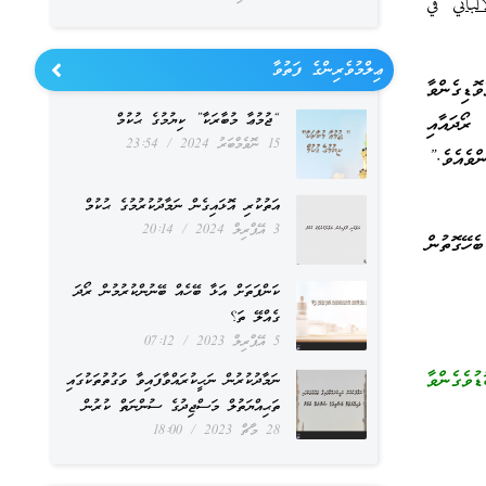
باني
في
ޢިލްމުވެރިންގެ ފަތުވާ
ޮޑިގެންވާ
“ޖުމުޢާ މުބާރަކާ” ކިޔުމުގެ ޙުކުމް
ރޯދައާއި
15 ނޮވެމްބަރު 2024
23:54
ްވެއެވެ.”
އަތުކުރި އޮޅައިގެން ނަމާދުކުރުމުގެ ޙުކުމް
3 އޭޕްރިލް 2024
20:14
ހޭގޮތުން
ކަންފަތަށް އަޅާ ބޭހެއް ބޭނުންކުރުމުން ރޯދަ
ގެއްލޭ ތަ؟
5 އޭޕްރިލް 2023
07:12
ވެގެންވާ
ނަމާދުކުރުން ނަހީކުރައްވާފައިވާ ވަގުތުތަކުގައި
ތަޙިއްޔަތުލް މަސްޖިދުގެ ސުންނަތް ކުރުން
28 މާޗް 2023
18:00