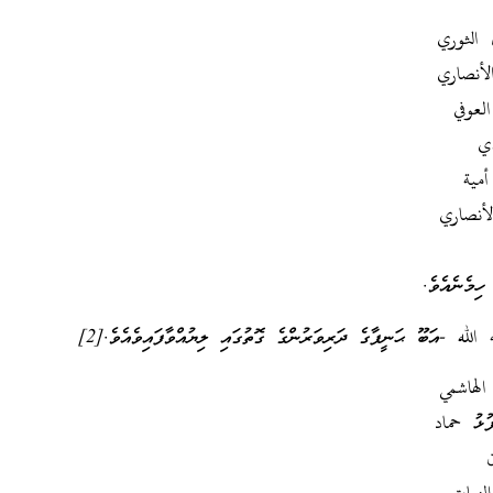
الثوري
أنصاري
عوفي
ي
مية
أنصاري
ިމެނެއެވެ.
 -އަބޫ ޙަނީފާގެ ދަރިވަރުންގެ ގޮތުގައި ލިޔުއްވާފައިވެއެވެ.[2]
لهاشمي
ފުޅު حماد