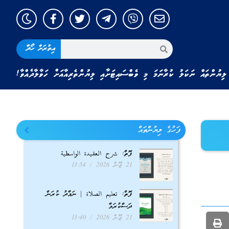
އިތުރަށް ހޯދާ
ލިޔުންތައް ނަކަލު ކުރާނަމަ މި ވެބްސައިޓަށާއި ލިޔުންތެރިއާއަށް ހަވާލާދެއްވާ!
ފަހުގެ ލިޔުންތައް
ފޮތް: شرح العقيدة الواسطية
21 ޖޫން 2026
13:54
ފޮތް: تعليم الصلاة | ނަމާދު ކުރަން
ދަސްކުރަމާ
21 ޖޫން 2026
13:40