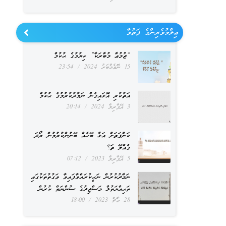
ޢިލްމުވެރިންގެ ފަތުވާ
“ޖުމުޢާ މުބާރަކާ” ކިޔުމުގެ ޙުކުމް
15 ނޮވެމްބަރު 2024
23:54
އަތުކުރި އޮޅައިގެން ނަމާދުކުރުމުގެ ޙުކުމް
3 އޭޕްރިލް 2024
20:14
ކަންފަތަށް އަޅާ ބޭހެއް ބޭނުންކުރުމުން ރޯދަ
ގެއްލޭ ތަ؟
5 އޭޕްރިލް 2023
07:12
ނަމާދުކުރުން ނަހީކުރައްވާފައިވާ ވަގުތުތަކުގައި
ތަޙިއްޔަތުލް މަސްޖިދުގެ ސުންނަތް ކުރުން
28 މާޗް 2023
18:00