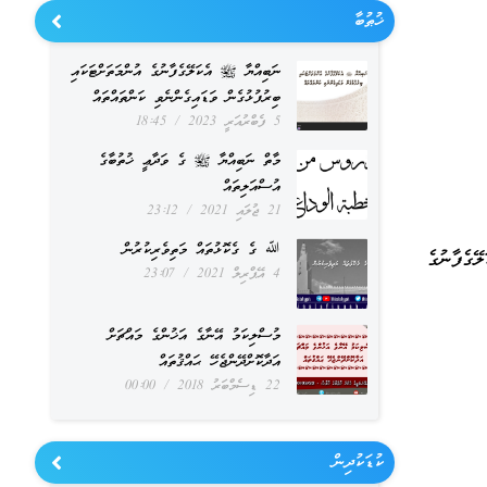
ޚުޠުބާ
ނަބިއްޔާ ﷺ އެކަލޭގެފާނުގެ އުންމަތަށްޓަކައި
ބިރުފުޅުގެން ވަޑައިގެންނެވި ކަންތައްތައް
5 ފެބްރުއަރީ 2023
18:45
މާތް ނަބިއްޔާ ﷺ ގެ ވަދާޢީ ޚުތުބާގެ
އުސްއަލިތައް
21 ޖުލައި 2021
23:12
ﷲ ގެ ގެކޮޅުތައް މަތިވެރިކުރުން
ގެފާނުގެ
4 އޭޕްރިލް 2021
23:07
މުސްލިކަމު އޭނާގެ އަޚުންގެ މައްޗަށް
އަދާކޮށްދޭންޖެހޭ ޙައްޤުތައް
22 ޑިސެމްބަރު 2018
00:00
ކުޑަކުދިން