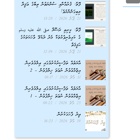
ފޮތް: ޤުރުއާނާއި ސުންނަތުން ތިބާގެ ޢަޤީދާ
ލިބިގަންނާށެވެ!
21 ޖޫން 2026
13:28
ފޮތް: ކީރިތި ރަސޫލާ صلى الله عليه وسلم
ގެ ކައިވެނިފުޅުތަކާ މެދު ދެކެވޭ ވާހަކަތަކުގެ
ޙަޤީޤަތް
21 ޖޫން 2026
12:39
އާޔަތެއް ތަފްސީރުކުރުމުގައި ޢިލްމުވެރިން
އިޖްމާޢުވުން ނުވަތަ ޚިލާފުވުން – 2
31 މާޗް 2026
08:17
އާޔަތެއް ތަފްސީރުކުރުމުގައި ޢިލްމުވެރިން
އިޖްމާޢުވުން ނުވަތަ ޚިލާފުވުން – 1
25 މާޗް 2026
08:22
ޢީދު ފާހަގަކުރުން
19 މާޗް 2026
16:23