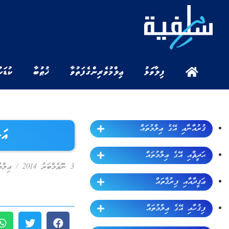
ފިލާވަޅު
ޢިލްމުވެރިންގެ ފަތުވާ
ޚުޠުބާ
ކުޑަކ
ޤުރުއާނާއި އޭގެ ޢިލްމުތައް
އަލ
ޙަދީޘާއި އޭގެ ޢިލްމުތައް
3 ނޮވެމްބަރު 2014
/
ޢިލްމ
ޢަޤީދާއާއި ފިރުޤާތައް
ފިޤުހާއި އޭގެ ޢިލްމުތައް