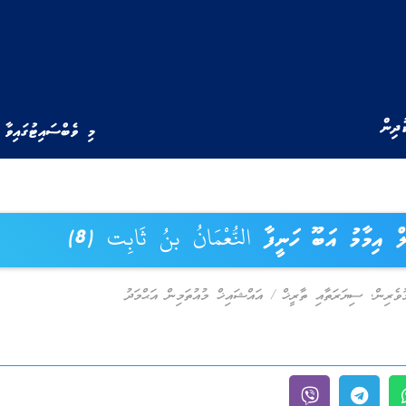
ުދިން
މި ވެބްސައިޓުގައިވާ 
ް އިމާމު އަބޫ ހަނީފާ النُّعْمَانُ بنُ ثَابِت (8)
ުވެރިން
,
ސިޔަރަތާއި ތާރީޚް
/
އައްޝައިޚް މުއުތަމިން އަޙްމަދު