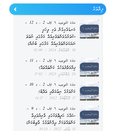
ފިލާވަޅު
مادة التوحيد ٦ (ف 2 ، د 12 –
ކަނޑައެޅިގެން ވަކި މީހަކީ
ސުވަރުގެވަންތަވެރިއެއް ކަމުގައި ނުވަތަ
ނަރަކަވަންތަވެރިއެއް ކަމުގައި ބުނުން)
30 ނޮވެމްބަރު 2024
02:00
مادة التوحيد ٦ (ف 2 ، د 11 –
ޤިޔާމަތްދުވަހުގެ ކަންތައްތައް)
28 ފެބްރުއަރީ 2023
17:02
مادة التوحيد ٦ (ف 2 ، د 10 –
ކަށްވަޅުގެ ނިޢުމަތާއި ޢަޛާބު)
17 އޮކްޓޯބަރު 2022
14:37
مادة التوحيد ٦ (ف 2 ، د 9 –
ޞައްޙަ ޙަދީޘްތަކުގައި ވާރިދުފައިވާ
ކަންތައްތަކަށް އީމާންވުމުގެ ވާޖިބުކަން)
31 ޖުލައި 2022
10:24