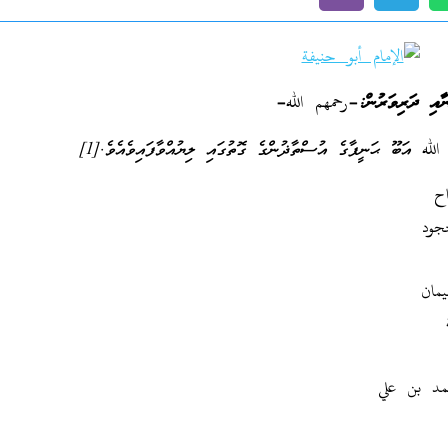
ާއި ދަރިވަރުން:
–
رحمهم الله
–
އަބޫ ޙަނީފާގެ އުސްތާޛުންގެ ގޮތުގައި ލިޔުއްވާފައިވެއެވެ.[1]
ح
جود
مان
مد بن علي