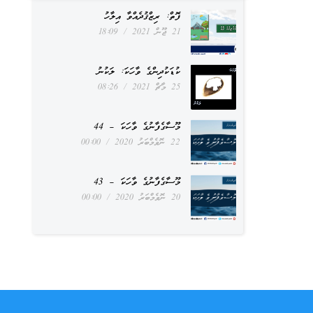
ފޮތް: ރިޒްޤުދެއްވާ އިލާހު
21 ޖޫން 2021
18:09
ކުޑަކުދިންގެ ވާހަކަ: ލަކުނު
25 މާޗް 2021
08:26
މޫސާގެފާނުގެ ވާހަކަ – 44
22 ނޮވެމްބަރު 2020
00:00
މޫސާގެފާނުގެ ވާހަކަ – 43
20 ނޮވެމްބަރު 2020
00:00