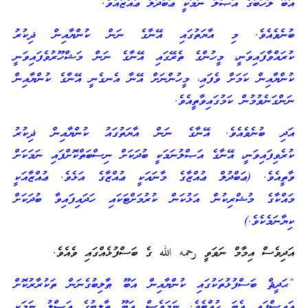
އަބޫ ލަހަބުގެ އަޞްލު ނަމަކީ ޢަބްދުލް ޢުއްޒާއެވެ.
ބުނެވެއެވެ. މި އާޔަތުގައި އޭނާގެ ނަން ކުންޔާއިން ޛިކުރު
ކުރައްވާފައިވަނީ، މީހުންގެ ތެރޭގައި އޭނާގެ ނަން މަޝްހޫރުވެފައިވަނީ
ކުންޔާއިން ކަމަށް ވެފައި، މީހުންނަށް އޭނާ އެނގެނީ އޭނާގެ ކުންޔާއިން
ނަންގަނެވުމުން ކަމުގައިވާތީއެވެ.
އަދި ބުނެވެއެވެ. އޭނާގެ ނަން އާޔަތުގައު ކުންޔާއިން ޛިކުރު
ކުރެވިފައިވަނީ، އޭނާގެ އަޞްލުނަމަކީ ބުދަކަށް ނިސްބަތްކޮށްފައި ނަމަކަށް
ވާތީއެވެ. (ޢަބްދުލް ޢުއްޒާގެ މާނައަކީ ޢުއްޒާގެ އަޅެވެ. ޢުއްޒާއަކީ
މައްކާގެ މުޝްރިކުން އަޅުކަން ކުރުމަށްޓަކައި ހަދައިފައިވާ ބުދަކަށް
ކިޔާނަމެކެވެ.)
އަދިވެސް އިމާމް ނަވަވީ رحمه الله ގެ ބަސްފުޅެއްގައި ވެއެވެ.
“ޙަދީޘް ބަސްފުޅުތަކުގައި ކުންޔާއިން އަބޫ ޠާލިބުގެނަން ތަކުރާރުކޮށް
އައިސްފައި އެބަ ހުއްޓެވެ. ނަމަވެސް އަބޫ ޠާލިބުގެ އަޞްލު ނަމަކީ