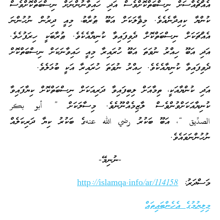
އެއްޗެއްސަށް ނިސްބަތްކޮށްވެސް އަދި ހައިވާނުންނަށް ނިސްބަތްކޮށްވެސް
ކުންޔާ ކިއިދާނެއެވެ. މިޘާލަކަށް އަބޫ ޠުރާބު، މިއީ ދިރުން ނުހުންނަ
އެއްޗަކަށް ނިސްބަތްކޮށް ދެވިފައިވާ ކުނިޔާއެކެވެ. ޠުރާބަކީ ހިރަފުހެވެ.
އަދި އަބޫ ހިއްރު ނުވަތަ އަބޫ ހުރައިރާ މިއީ ހައިވާނަކަށް ނިސްބަތްކޮށް
ދެވިފައިވާ ކުނިޔާއެކެވެ. ހިއްރު ނުވަތަ ހުރައިރާ އަކީ ބުޅަލެވެ.
އަދި ކުންޔާއަކީ، ތިމާއަށް ލިބިފައިވާ ދަރިއަކަށް ނިސްބަތްކޮށް ކިޔާފައިވާ
ކުނިޔާއަކަށްވުންވެސް ލާޒިމެއްނޫނެވެ. މިސާލަކަށް ” أبو بكر
الصدِّيق “، އަބޫ ބަކުރު رضي الله عنهގެ ބަކުރު ކިޔާ ދަރިކަލެއް
ނުހުންނަވައެވެ.
-ނުނިމޭ-
މަސްދަރު:
http://islamqa.info/ar/114158
މިލިޔުމުގެ އެހެންބައިތައް