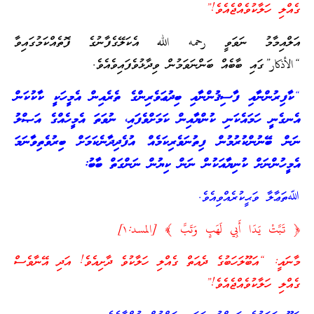
ގެއްލި ހަލާކުވެއްޖެއެވެ!”
އަލްއިމާމު ނަވަވީ رحمه الله އެކަލޭގެފާނުގެ ފޮތެއްކަމުގައިވާ
“الأذكار”ގައި ބާބެއް ބަންނަވަމުން ވިދާޅުވެފައިވެއެވެ.
“
ކާފިރުންނާއި ފާސިޤުންނާއި ބިދުޢަވެރިންގެ ތެރެއިން އެމީހަކީ ކާކުކަން
އެނގެނީ ހަމައެކަނި ކުންޔާއިން ކަމަށްވެފައި، ނުވަތަ އެމީހެއްގެ އަޞްލު
ނަން ބޭނުންކުރުމުން ފިތުނަވެރިކަމެއް އުފެދިދާނެކަމަށް ބިރުވެތިވާނަމަ
އެމީހުންނަށް ކުނިޔާއަކުން ނަން ކިޔުން ނަންގަތް ބާބު:
ﷲތަޢާލާ ވަޙީކުރެއްވިއެވެ.
﴿ تَبَّتْ يَدَا أَبِي لَهَبٍ وَتَبَّ ﴾ [المسد:١]
މާނައީ: “އަބޫލަހަބުގެ ދެއަތް ގެއްލި ހަލާކުވެ ދާށިއެވެ! އަދި އޭނާވެސް
ގެއްލި ހަލާކުވެއްޖެއެވެ!”