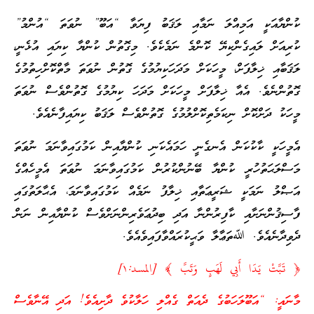
ކުންޔާއަކީ އަމިއްލަ ނަމާއި ލަޤަބު ފިޔަވާ “އަބޫ” ނުވަތަ “އުންމު”
ކުރިއަށް ލައިގެންކިޔޭ ކޮންމެ ނަމެކެވެ. މިގޮތުން ކުންޔާ ކިޔައި އުޅެނީ،
ލަޤަބާއި ޚިލާފަށް، މީހަކަށް މަދަހަކިޔުމުގެ ގޮތުން ނުވަތަ މާތްކޮށްހިތުމުގެ
ގޮތުންނެވެ. އެއާ ޚިލާފަށް މީހަކަށް މަދަހަ ކިޔުމުގެ ގޮތުންވެސް ނުވަތަ
މީހަކު ދަށްކޮށް ނިކަމެތިކޮށްލުމުގެ ގޮތުންވެސް ލަޤަބު ކިޔައިފާނެއެވެ.
އެމީހަކީ ކާކުކަން އެނގެނީ ހަމައެކަނި ކުންޔާއިން ކަމުގައިވާނަމަ ނުވަތަ
މަސްލަޙަތުހުރީ ކުންޔާ ބޭނުންކުރުން ކަމުގައިވާނަމަ ނުވަތަ އެމީހެއްގެ
އަޞްލު ނަމަކީ ޝަރީޢަތާއި ޚިލާފު ނަމެއް ކަމުގައިވާނަމަ، އެޙާލަތުގައި
ފާސިޤުންނަށާއި ކާފިރުންނާ އަދި ބިދުޢަވެރިންނަށްވެސް ކުންޔާއިން ނަން
ދެވިދާނެއެވެ. ﷲތަޢާލާ ވަޙީކުރައްވާފައިވެއެވެ.
﴿ تَبَّتْ يَدَا أَبِي لَهَبٍ وَتَبَّ ﴾ [المسد:١]
މާނައީ: “އަބޫލަހަބުގެ ދެއަތް ގެއްލި ހަލާކުވެ ދާށިއެވެ! އަދި އޭނާވެސް