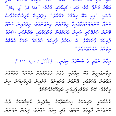
ޢަބްދު މަނާފް އެވެ. އަދި ޞަޙީޙުގައި ވެއެވެ. “هذا قبرُ أبِي رِغال”
މާނައީ: “މިއީ އަބޫ ރިޣާލުގެ ޤަބުރެވެ.” މިފަދައިން ކާފިރުންނަށްވެސް
ކުންޔާ ބޭނުންކުރައްވާފައިވާ މިޘާލުތަށް ގިނަގުނައެވެ. މިފަދައިން ކުންޔާ
ބޭނުން ކުރެވޭހުށީ ކުރިން އަހަރެމެން ތަރުޖަމާގައި ބަޔާންކުރި ޝަރުޠު
ފުރިހަމަ ވާނަމައެވެ. އެ ޝަރުޠު ފުރިހަމަ ނުވާނަމަ ނަމަށް އެއްޗެއް
އިތުރެއް ނުކުރެވޭނެއެވެ.”
އިމާމް ނަވަވީ ގެ ބަސްފުޅު ނިމުނީ… [الأذكار / ص: ٢٩٦ ]
މިތާނގައިމިވާ އަބޫ ރިޣާލަކީ، ގެފުޅު މުގުރާލުމަށް އަބްރަހާ މައްކާއަށް
އައުމުން އެކަމުގައި އޭނާއަށް ޢަރަބިންގެ ތެރެއިން އެހީތެރިކަން ދިން
މީހެކެވެ. އޭނާ މަރާލެވިފައިވަނީ ރަޖަމުކޮށްގެންނެވެ.
ކުންޔާއަކީ، ދަރިއަކަށް ނިސްބަތްކޮށް ކިޔާފައިވާ ކުނިޔާއަކަށް ވުން
ކޮންމެހެން ލާޒިމެއް ނޫނެވެ. އަދި ކިއެއް ހެއްޔެވެ. ދިރުން ނުހުންނަ