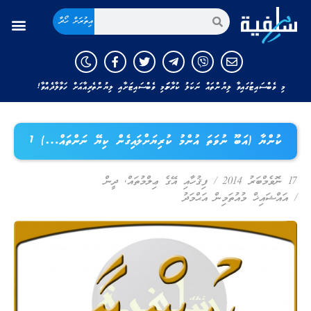
އިތުރަށް ހޯދާ
މި ވެބްސައިޓުގައިވާ ލިޔުންތައް ނަކަލު ކުރާނަމަ މި ވެބްސައިޓަށާއި ލިޔުންތެރިއާއަށް ހަވާލާދެއްވާ!
ކުންޔާ (އަބޫ ނުވަތަ އުންމު ކުރިޔަށްލައިގެން ކިޔޭ ނަންތައް…) 1
17 ނޮވެމްބަރު 2014
/
ފިޤުހާއި އޭގެ ޢިލްމުތައް
,
ދީން
/
އައްޝައިޚް މުއުތަމިން އަޙްމަދު