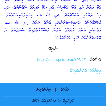
ޢައްފާން رضي الله عنهއަށް ތިން ނަމަކުން ކުންޔާ ކިޔައެވެ. އެއީ
އަބޫ ޢަމްރު އާއި އަބޫ ޢަބްދިﷲ އާއި އަބޫ ލައިލާގެ ނަމުންނެވެ. އަދި
މީގެ ތެރޭގައި އަބުއްދަރުދާ رضي الله عنه ހިމެނިވަޑައިގެންވެއެވެ.
އެކަލޭގެފާނުގެ އަނބިކަނބަލުންނަކީ އުންމު ދަރުދާ رضي الله عنها
އެވެ.(އެއީ އުންމު ދަރުދާގެ ނަމުން މަޝްހޫރުވެފައިވާ ސަލަފުންގެ ދެ
ބޭކަނބަލުންކުރެ ދޮށީ ކަމަނާއެވެ.)”
-ނުނިމޭ-
މަސްދަރު:
http://islamqa.info/ar/114158
މިލިޔުމުގެ އެހެންބައިތައް
ތަޢާރަފް
ލިޔުންތެރިން
ކޮޕީރައިޓް © ދިސަލަފިއްޔާ 2023