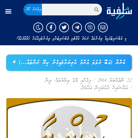
އިތުރަށް ހޯދާ
މި ވެބްސައިޓުގައިވާ ލިޔުންތައް ނަކަލު ކުރާނަމަ މި ވެބްސައިޓަށާއި ލިޔުންތެރިއާއަށް ހަވާލާދެއްވާ!
ކުންޔާ (އަބޫ ނުވަތަ އުންމު ކުރިޔަށްލައިގެން ކިޔޭ ނަންތައް…) 4
22 ނޮވެމްބަރު 2014
/
ފިޤުހާއި އޭގެ ޢިލްމުތައް
,
ދީން
/
އައްޝައިޚް މުއުތަމިން އަޙްމަދު