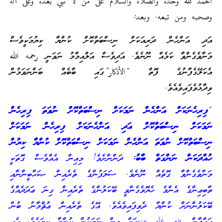
الحمد لله وحده والصلاة والسلام على من لا نبي بعده وعلى آله
وصحبه ومن تبعه. وبعد:
އަދި އަންހެން ދަރިއަކަށް ނިސްބަތްކޮށް ކުންޔާ ކިޔުމަކީވެސް
މަނާވެގެންވާ ކަމެއް ނޫނެވެ. އަދިވެސް އަލްއިމާމު ނަވަނީ رحمه الله
އެކަލޭގެފާނުގެ ފޮތް “الأذكار”ގައި ބާބެއް ބަންނަވަމުން
ވިދާޅުވެފައިވެއެވެ.
“
ފިރިހެނަކަށް އަންހެން ނަމަކަށް ނިސްބަތްކޮށް ނުވަތަ ފިރިހެން
ނަމަކަށް ނިސްބަތްކޮށް އަދި އަންހެނަކަށް ފިރިހެން ނަމަކަށް
ނިސްބަތްކޮށް ނުވަތަ އަންހެން ނަމަކަށް ނިސްބަތްކޮށް ކުންޔާ ކިޔުން
ހުއްދަކަން ނަންގަތް ބާބު:
ދަންނާށެވެ! މިއިން އެއްވެސް ގޮތަކީ
މަނާވެގެންވާ ގޮތެއް ނޫނެވެ. ސަލަފުންގެ ތެރެއިން ޞަޙާބީންނާއި
ތާބިޢިންގެ އެންމެ ހެޔޮވެގެންވީ ބޭކަލުންގެ ތެރެއިން ގިނަ ޢަދަދެއްގެ
ބޭކަލުންނަށް ކުންޔާ ދެވިފައިވެއެވެ. އޭގެ ތެރެއިން ޢުޘްމާނު ބުން