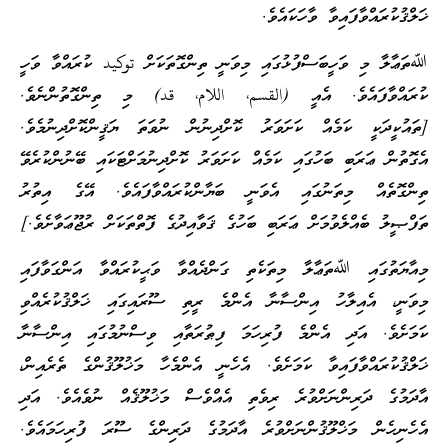
ްވާފައިވާ ވާހަކައެވެ.
 ވަހީބަސްފުޅުގައި މިވަނީ ތިންގޮތަކަށް توكيد ކުރައްވާ ވަހީ
ފައެވެ. އެއީ (القسم، اللام، قد) މި ތިންގޮތުންނެވެ.
ކީ ކަމެއް ކަށަވަރު ކޮށްދިނުން ނުވަތަ ޔަޤީންކޮށްދިނުމެވެ.
ަރަބި ބަހުގައި ކަމެއް ކަށަވަރު ކޮށްދިނުމަށްޓަކައި ބޭނުންކުރެވޭ
ް މިތަނުގައި އެވަނީ ބަޔާންކުރައްވާފައެވެ. އޭގެ އިތުރު
ެއްލެވުމަށް ޢަރަބި ބަހުގެ ޤަވާއިދުގެ ފޮތްތަކަށް ރުޖޫޢަވާށެވެ.]
އި ﷲތަޢާލާ މިތަކެތި ގަންދެއްވާ ވަޙީކުރައްވާ އަންގަވާފައި
ެއިލާހު އިންސާނާ އެންމެ ރީތި ސޫރައިގައި ޚަލްޤުކުރެއްވި
 އަދި އެންމެ ފުރިހަމަ ފިޠުރަތާއި ވިސްނުމުގައި އިންސާނާ
އްވާފައިވާ ކަމަށެވެ. އެހެނީ އެންމެހާ މަޚުލޫޤުންގެ ތެރެއިން،
ދަރިންނަށްވުރެ ރިވެތި އެއްވެސް މަޚުލޫޤެއް ނުވެއެވެ. އަދި
 މަޚްލޫޤުންނަށްވުރެ އާދަމުގެ ދަރިންގެ ސޫރަ ފުރިހަމައެވެ.