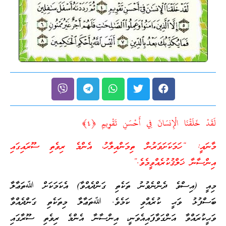
نَا الْإِنسَانَ فِي أَحْسَنِ تَقْوِيمٍ ﴿٤﴾
ހަމަކަށަވަރުން ތިމަންއިލާހު، އެންމެ ރިވެތި ސޫރައިގައި
ަލްޤުކުރެއްވީމެވެ.”
ްވެ ދެންނެވުނު ތަކެތި ގަންދެއްވާ) އެކަމަކަށް ﷲތަޢާލާ
 ވަޙީ ކުރެއްވި ކަމެވެ. ﷲތަޢާލާ މިތަކެތި ގަންދެއްވާ
ްވާ އަންގަވާފައިއެވަނީ، އިންސާނާ އެންމެ ރިވެތި ސޫރާގައި