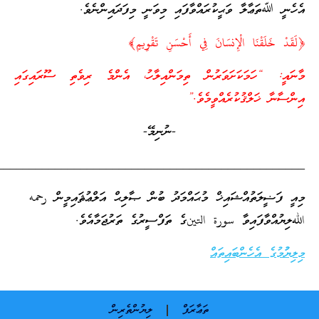
ޢާލާ ވަޙީކުރައްވާފައި މިވަނީ މިފަދައިންނެވެ.
َقْنَا الْإِنسَانَ فِي أَحْسَنِ تَقْوِيمٍ﴾
ހަމަކަށަވަރުން ތިމަންއިލާހު، އެންމެ ރިވެތި ސޫރައިގައި
ަލްޤުކުރެއްވީމެވެ.”
-ނުނިމޭ-
_________________________________________________
ަތުއްޝައިޚް މުޙައްމަދު ބުން ޞާލިޙް އަލްޢުޘައިމީން رحمه
ވާފައިވާ سورة التينގެ ތަފްސީރުގެ ތަރުޖަމާއެވެ.
 އެހެންބައިތައް
ތަޢާރަފް
ލިޔުންތެރިން