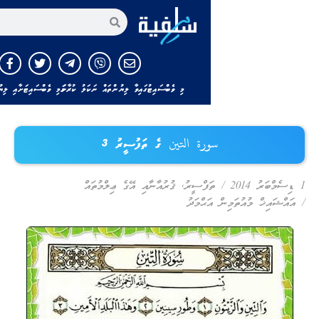
އިތުރަށް ހޯދާ
މި ވެބްސައިޓުގައިވާ ލިޔުންތައް ނަކަލު ކުރާނަމަ މި ވެބްސައިޓަށާއި ލިޔުންތެރިއާއަށް ހަވާލާދ
سورة التين ގެ ތަފުސީރު 3
/
ތަފްސީރު
,
ޤުރުއާނާއި އޭގެ ޢިލްމުތައް
 މުއުތަމިން އަޙްމަދު