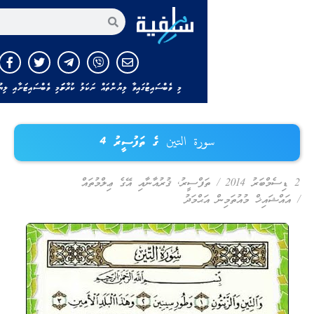
އިތުރަށް ހޯދާ
މި ވެބްސައިޓުގައިވާ ލިޔުންތައް ނަކަލު ކުރާނަމަ މި ވެބްސައިޓަށާއި ލިޔުންތެރިއާއަށް ހަވާލާދ
سورة التين ގެ ތަފުސީރު 4
/
ތަފްސީރު
,
ޤުރުއާނާއި އޭގެ ޢިލްމުތައް
 މުއުތަމިން އަޙްމަދު