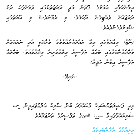
ާއި ޢަމަލުގެ ގޮތުން މަތީ ދަރަޖަތަކުގައި ވުމަށްފަހު ދަށު
ް ވެއްޓިގެން ދާކަމެވެ. މި ދެމާނަވެސް މި އާޔަތުގައި
ްވެއެވެ.
ާޔަތުގައި މިވާ ރައްދަކުރެއްވުމުގެ މުރާދަކީ އެއީ ނަރަކައަށް
ކަމުގައި ބައެއް ތަފްސީރު ޢިލްމުވެރިން ވިދާޅުވެއެވެ. ބައްލަވާ
ިބުނު ކަޘީރު)
-ނުނިމޭ-
_________________________________________________
ަތުއްޝައިޚް މުޙައްމަދު ބުން ޞާލިޙް އަލްޢުޘައިމީން رحمه
ވާފައިވާ سورة التينގެ ތަފްސީރުގެ ތަރުޖަމާއެވެ.
 އެހެންބައިތައް