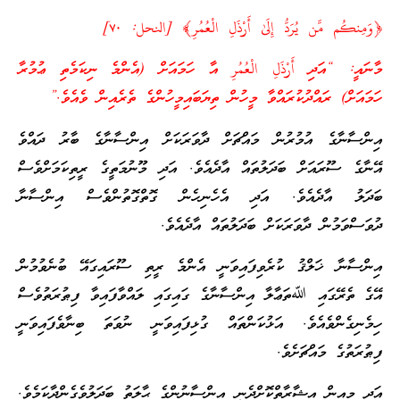
َن يُرَدُّ إِلَىٰ أَرْذَلِ الْعُمُرِ﴾ [النحل: ٧٠]
ަދި أَرْذَلِ الْعُمُرِ އާ ހަމައަށް (އެންމެ ނިކަމެތި ޢުމުރާ
ރައްދުކުރައްވާ މީހުން ތިޔަބައިމީހުންގެ ތެރެއިން ވެއެވެ.”
ެ އުމުރުން މައްޗަށް ދާވަރަކަށް އިންސާނާގެ ބާރު ދައްވެ
ައަށް ބަދަލުތައް އާދެއެވެ. އަދި މޫނުމަތީގެ ރީތިކަމަށްވެސް
ާދެއެވެ. އަދި އެހެނިހެން ގޮތްގޮތުންވެސް އިންސާނާ
ން ދާވަރަކަށް ބަދަލުތައް އާދެއެވެ.
ޚަލްޤު ކުރެވިފައިވަނީ އެންމެ ރީތި ސޫރައިގައޭ ބުނެވުމުން
ައި ﷲތަޢާލާ އިންސާނާގެ ގައިގައި ލައްވާފައިވާ ފިޠުރަތުވެސް
ްވެއެވެ. އަޅުކަންތައް ގުޅިފައިވަނީ ނުވަތަ ބިނާވެފައިވަނީ
މައްޗަށެވެ.
ް އިޝާރާތްކޮށްދެނީ އިންސާނުންގެ ޙާލަތު ބަދަލުވެގެންދާކަމެވެ.