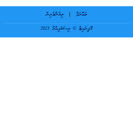
ތަޢާރަފް
ލިޔުންތެރިން
ކޮޕީރައިޓް © ދިސަލަފިއްޔާ 2023