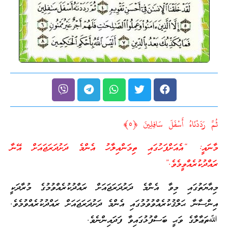
اهُ أَسْفَلَ سَافِلِينَ ﴿٥﴾
އެއަށްފަހުގައި ތިމަންއިލާހު އެންމެ ދަށުދަރަޖައަށް އޭނާ
ްވީމެވެ.”
އި މިވާ އެންމެ ދަރުދަރަޖައަށް ރައްދުކުރެއްވުމުގެ މުރާދަކީ
ލްޤުކުރެއްވުވުމުގައި އެންމެ ދަށުދަރަޖައަށް ރައްދުކުރެއްވުމެވެ.
ވަޙީ ބަސްފުޅުގައިވާ ފަދައިންނެވެ.