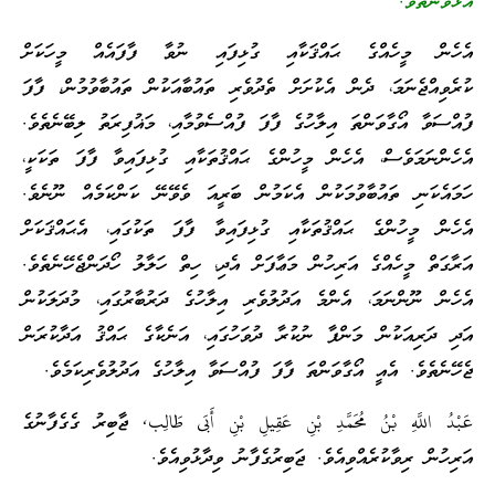
އެޅުވޭނެތެވެ.”
އެހެން މީހެއްގެ ޙައްޤަކާއި ގުޅިފައި ނުވާ ފާފައެއް މީހަކަށް
ކުރެވިއްޖެނަމަ، ދެން އެކުށަށް ތެދުވެރި ތައުބާއަކުން ތައުބާވުމުން، ފާފަ
ފުއްސަވާ އޯގާވަންތަ އިލާހުގެ ފާފަ ފުއްސެވުމާއި، މަޣުފިރަތު ލިބޭނެތެވެ.
އެހެންނަމަވެސް، އެހެން މީހުންގެ ޙައްޤުތަކާއި ގުޅިފައިވާ ފާފަ ތަކަކީ،
ހަމައެކަނި ތައުބާވުމަކުން އެކަމުން ބަރީއަ ވެވޭނޭ ކަންކަމެއް ނޫނެވެ.
އެހެން މީހުންގެ ޙައްޤުތަކާއި ގުޅިފައިވާ ފާފަ ތަކުގައި، އެޙައްޤަކަށް
އަރާގަތް މީހެއްގެ އަރިހުން މަޢާފަށް އެދި، ހިތް ހަލާލު ހޯދަންޖެހޭނެތެވެ.
އެހެން ނޫންނަމަ، އެންމެ އަދުލުވެރި އިލާހުގެ ދަރުބާރުގައި، މުދަލަކުން
އަދި ދަރިއަކުން މަންފާ ނުކުރާ ދުވަހުގައި، އަނެކާގެ ޙައްޤު އަދާކުރަން
ޖެހޭނެތެވެ. އެއީ އޯގާވަންތަ ފާފަ ފުއްސަވާ އިލާހުގެ އަދުލުވެރިކަމެވެ.
عَبْدُ اللَّهِ بْنُ مُحَمَّدِ بْنِ عَقِيلِ بْنِ أَبَى طَالِب, ޖާބިރު ގެގެފާނުގެ
އަރިހުން ރިވާކުރެއްވިއެވެ. ޖަބިރުގެފާނު ވިދާޅުވިއެވެ.