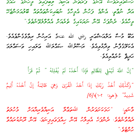
ހުސްވާއިރުވެސް އޭނާގެ ފަރާތުން އަނިޔާ ލިބިފައިވާ މީހުންގެ ޙައްޤު
އަދާ ނުވާތީ، އެންމެ ފަހުން އެމީހާގެ ނުބައިކަންތައްތައް ބޮލުއަޅަންޖެހޭ
މީހާއެވެ. ދެންފަހެ އޭނާ ނަރަކައިގެ ތެރެއަށް އެއްލާލެވޭނެތެވެ.”
އަބޫ މުސާ އަލްއަޝްޢަރީ رضي الله عنهގެ އަރިހުން ރިވާވެގެންވެއެވެ.
އެކަލޭގެފާނު ވިދާޅުވިއެވެ. ރަސޫލުﷲ ޞައްލަﷲ ޢަލައިހި ވަސައްލަމަ
ޙަދީޘް ކުރެއްވިއެވެ.
“إِنَّ اللَّهَ لَيُمْلِي لِلظَّالِمِ فَإِذَا أَخَذَهُ لَمْ يُفْلِتْهُ ” ثُمَّ قَرَأَ
“وَكَذَٰلِكَ أَخْذُ رَبِّكَ إِذَا أَخَذَ الْقُرَىٰ وَهِيَ ظَالِمَةٌ إِنَّ أَخْذَهُ أَلِيمٌ
شَدِيدٌ” ﴿هود: ١٠٢﴾[6]
މާނައީ: “ހަމަކަށަވަރުން ﷲތަޢާލާ އަނިޔާވެރިޔާއަށް މުހުލަތު
ދެއްވާނެތެވެ. ދެންފަހެ އެއިލާހު އޭނާ ހިއްޕަވައިފިނަމަ، އޭނާ ދޫނުކުރައްވާ
ހުށްޓެވެ.”