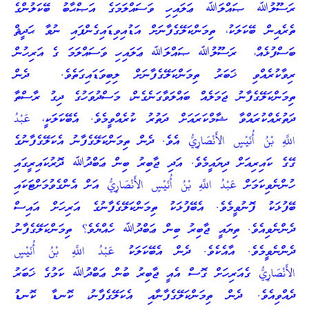
ރަސޫލުﷲ ޞައްލަﷲ ޢަލައިހި ވަސައްލަމަގެ އަޞްޙާބު ބޭކަލުންގެ
ތެރެއިން ބޭކަލަކު، ތިމަންކަލޭގެފާނަށް އަޑުއިވިޑައިގެންފައި ނުވާ ޙަދީޘް
ބަސްފުޅެއް، ރަސޫލުﷲ ޞައްލަﷲ ޢަލައިހި ވަސައްލަމަ ގެ އަރިހުން
ރިވާކުރެއްވި ޚަބަރު ތިމަންކަލޭގެފާނަށް ލިބިވަޑައިގަތެވެ. ދެން
ތިމަންކަލޭގެފާނު ޖަމަލެއް ބައްލަވާގަނެގެން، މަސްދުވަހުގެ ދިގު ރާސްތާ
ދަތުރެއްކުރައްވާ ޝާމްކަރައަށް ދަތުރު ކުރެއްވީމެވެ. އެބޭކަލަކީ، عَبْدُ
اللَّهِ بْنُ أُنَيْسٍ الأَنْصَارِيُّ އެވެ. ދެން ތިމަންކަލޭގެފާނު އެކަލޭގެފާނުގެ
ގޭގެ ކައިރިއަށް ދިޔައީމެވެ. އަދި ޖާބިރު ބިން ޢަބްދުﷲ ދޮރުކައިރީގައި
ހުންނެވިކަމަށް عَبْدُ اللَّهِ بْنُ أُنَيْسٍ الأَنْصَارِيُّ އަށް އެންގެވުމަށްޓަކައި
ބޭފުޅަކު ފޮނުވީމެވެ. އެބޭފުޅަކު ތިމަންކަލޭގެފާނުގެ އަރިހަށް އައިސް
ދެންނެވިއެވެ. ތިޔައީ ޖާބިރު ބިން ޢަބްދުﷲ ހެއްޔެވެ؟ ތިމަންކަލޭގެފާނު
ދެންނެވީމެވެ. އާއެކެވެ. ދެން އެބޭކަލަކު عَبْدُ اللَّهِ بْنُ أُنَيْسٍ
الأَنْصَارِيُّ ގެއަރިހަށް ގޮސް އެއީ ޖާބިރު ބުން ޢަބްދުﷲ ކަމުގެ ޚަބަރު
ދެއްވިއެވެ. ދެން ތިމަންކަލޭގެފާނާއި އެކަލޭގެފާނު، ކޮނޑާ ކޮނޑު