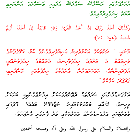
އެއަށްފަހުގައި ރަސޫލުﷲ ޞައްލަﷲ ޢަލައިހި ވަސައްލަމަ އަންނަނިވި
އާޔަތް ކިޔަވާވިދާޅުވިއެވެ.
وَكَذَٰلِكَ أَخْذُ رَبِّكَ إِذَا أَخَذَ الْقُرَىٰ وَهِيَ ظَالِمَةٌ إِنَّ أَخْذَهُ أَلِيمٌ
شَدِيدٌ ﴿هود: ١٠٢﴾
މާނައީ: ” ރަށްތަކުގެ އަހުލުވެރިން އަނިޔާވެރިވެގެންވާ ޙާލު، ކަލޭގެފާނުގެ
ވެރިރައްބު އެ ރަށްތައް ހިއްޕަވާހިނދު، އެރައްބުގެ ހިއްޕެވުންއޮތީ،
އެފަދައިންނެވެ. ހަމަކަށަވަރުން، އެރައްބުގެ ހިއްޕެވުމަކީ، ވޭންދެނިވި،
ގަދަފަދަ ކަމެކެވެ.”
އަޅުގަނޑުމެންނަކީ ބަދަލުތައް ދެވޭނެދުވަހަކަށް އިމާންވެގެންތިބި ބަޔަކަށް
ވީހިނދު، ﷲއާއި ބައްދަލުކުރާއިރު ނަޖާވެވޭނޭ ބައެއްގެ ގޮތުގައި
ވުމަށްޓަކައި އަޅުގަނޑުމެންގެ ޢަމަލުތަކާއި މެދު ފާރަވެރި ވާންޖެހެވެ.
والصلاة والسلام على رسول الله وعلى آله وصبحه أجمعين.