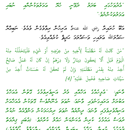
“އެދުވަހުގައި ބަދަލު ދެވޭނީ ހެޔޮ ޢަމަލުތަކުންނާއި ނުބައި
ޢަމަލުތަކުންނެވެ.”
އަބޫ ހުރައިރާ رضي الله عنهގެ އަރިހުން ރިވާވެގެން ވެއެވެ. ނަބިއްޔާ
ޞައްލަﷲ ޢަލައިހި ވަސައްލަމަ ޙަދީޘް ކުރެއްވިއެވެ.
“مَنْ كَانَتْ لَهُ مَظْلَمَةٌ لِأَخِيهِ مِنْ عِرْضِهِ أَوْ شَيْءٍ فَلْيَتَحَلَّلْهُ مِنْهُ
الْيَوْمَ قَبْلَ أَلَا يَكُونَ دِينَارٌ وَلَا دِرْهَمٌ إِنْ كَانَ لَهُ عَمَلٌ صَالِحٌ
أُخِذَ مِنْهُ بِقَدْرِ مَظْلَمَتِهِ وَإِنْ لَمْ تَكُنْ لَهُ حَسَنَاتٌ أُخِذَ مِنْ
سَيِّئَاتِ صَاحِبِهِ فَحُمِلَ عَلَيْهِ”[4]
މާނައީ: “އެމީހެއްގެ އަޚާއާއި މެދު އަނީވެރިވުމުގެ ގޮތުން އެއަޚާގެ
އަބުރަށް އަރައިގަނެފައި ވާނަމަ، ނުވަތަ އެނޫންވެސް ގޮތަކުން އެއަޚާއަށް
އަނިޔާވެރިވެފައި ވާނަމަ، ދީނާރެއް ނުވަތަ ދިރުހަމަކުން މަންފާއެއް ނުކުރާ
ދުވަސް އައުމުގެ ކުރިން އެކަންކަން ހައްލު ކުރާށެވެ. (އެބައީ ޤިޔާމަތް
ދުވަހުގެ ކުރިން، އަޚާގެ ކިބައިން މާފަށްއެދި ހިތްހަލާލު ހޯދާށެވެ.)