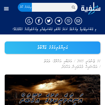
އިތުރަށް ހޯދާ
މި ވެބްސައިޓުގައިވާ ލިޔުންތައް ނަކަލު ކުރާނަމަ މި ވެބްސައިޓަށާއި ލިޔުންތެރިއާއަށް ހަވާލާދެއްވާ!
އަނިޔާވެރިކަމުގެ ޢުޤޫބާތް
31 ޖެނުއަރީ 2015
/
އަދަބާއި އަޚްލާޤު
,
ވަޢުޡު
/
އައްޝައިޚް މުއުތަމިން އަޙްމަދު