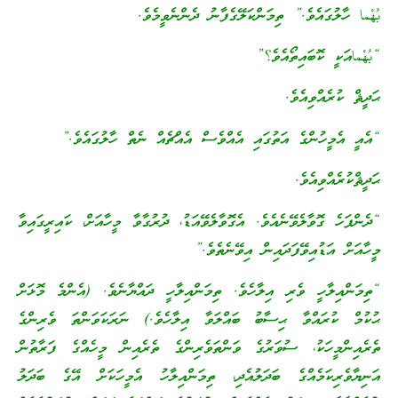
بُهْما ހާލުގައެވެ.” ތިމަންކަލޭގެފާނު ދެންނެވީމެވެ.
“بُهْماއަކީ ކޮބައިތޯއެވެ؟”
ޙަދީޘް ކުރެއްވިއެވެ.
“އެއީ އެމީހުންގެ އަތުގައި އެއްވެސް އެއްޗެއް ނެތް ހާލުގައެވެ.”
ޙަދީޘްކުރެއްވިއެވެ.
“ދެންފަހެ ގޮވާލެވޭނެއެވެ. އެގޮވާލެވޭއަޑު، ދުރުގާވާ މީހާއަށް، ކައިރީގައިވާ
މީހާއަށް އަޑުއިވޭފަދައިން އިވޭނެތެވެ.”
“ތިމަންއިލާހީ ވެރި އިލާހެވެ. ތިމަންއިލާހީ ދައްޔާނެވެ. (އެންމެ މޮޅަށް
ޙުކުމް ކުރައްވާ ޙިސާބު ބައްލަވާ އިލާހެވެ.) ނަރަކަވަންތަ ވެރިންގެ
ތެރެއިންމީހަކު، ސުވަރުގެ ވަންތަވެރިންގެ ތެރެއިން މީހެއްގެ ފަރާތުން
އަނިޔާވެރިކަމެއްގެ ބަދަލުއެދި، ތިމަންއިލާހު އެމީހަކަށް އޭގެ ބަދަލު