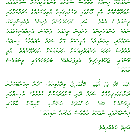
ނުދެއްވާހާ ހިނދަކު، އެއްވެސް ސުވަރުގެ ވަންތަވެރިއަކަށް ސުވަރުގެއެއް
ނުވަދެވޭނެއެވެ. އެއީ މޫނުގައި ޖަހާލެވިފައިވާ އެތިފަހަރެއްގެ ބަދަލުކަމުގައި
ވީނަމަވެސް މެއެވެ. އަދި ސުވަރުގެވަންތަ ވެރިންގެ ތެރެއިންމީހަކު،
ނަރަކަ ވަންތަވެރިންގެ ތެރެއިން މީހެއްގެ ފަރާތުން އަނިޔާވެރިކަމެއްގެ
ބަދަލުއެދި، ތިމަންއިލާހު އެމީހަކަށް އޭގެ ބަދަލު ނުދެއްވާހާ ހިނދަކު،
އެއްވެސް ނަރަކަ ވަންތަވެރިއަކަށް ނަރަކައަކަށް ނުވަދެވޭނެއެވެ. އެއީ
މޫނުގައި ޖަހާލެވިފައިވާ އެތިފަހަރެއްގެ ބަދަލުކަމުގައި ވީނަމަވެސް
މެއެވެ.”
عَبْدُ اللَّهِ بْنُ أُنَيْسٍ الأَنْصَارِيُّ ވިދާޅުވިއެވެ. “ދެން ތިމަންބޭކަލުން
ދަންނަވައިފީމުއެވެ. ބަދަލު ދޭނީ ކޮންފަދައަކުން ހެއްޔެވެ؟ އެހިނދުގައި
ތިމަންމެން ﷲގެ ޙަޟްރަތަށް އަންނާނީ، އޮރިޔާން ޙާލުގައި
ޚިތާނަކޮށްފައި ނުވާހާލު އެއްވެސް އެއްޗެއް ނެތިއެވެ.”
ޙަދީޘް ކުރެއްވިއެވެ.