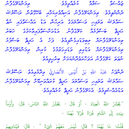
ޖައްސަވާ ސަލާމް ކުރެއްވީމެވެ. ތިމަންކަލޭގެފާނު
ދެންނެވީމެވެ. ތިމަންކަލޭގެފާނު އަނިޔާވެރިކަމާއި ބެހޭގޮތުން ރަސޫލުﷲ
ޞައްލަﷲ ޢަލައިހި ވަސައްލަމަގެ އަރިހުން، އަޑު އައްސަވާފައި ނުވާ
ޙަދީޘް ބަސްފުޅެއް ކަލޭގެފާނު އަޑުއަށްސަވާފައިވާކަމުގެ ޚަބަރު
ތިމަންކަލޭގެފާނަށް ލިބިވަޑައިގެންފިއެވެ. ފަހެ އެ ޙަދީޘް ބަސްފުޅު
ތިމަންކަލޭގެފާނަށް އަޑުއިވި ވަޑައިގަތުމުގެ ކުރިން، ތިމަންކަލޭގެފާނު
ނުވަތަ ކަލޭގެފާނު އަވަހާރަވެދާނެކަމަށް ބިރުހީވީއެވެ.
ދެންފަހެ عَبْدُ اللَّهِ بْنُ أُنَيْسٍ الأَنْصَارِيُّ ވިދާޅުވިއެވެ. ރަސޫލުﷲ
ޞައްލަﷲ ޢަލައިހި ވަސައްލަމަ ޙަދީޘް ކުރައްވަނިކޮށް ތިމަންކަލޭގެފާނު
އަޑުއެއްސެވީމެވެ. އެކަލޭގެފާނު ޙަދީޘް ކުރެއްވިއެވެ.
“يَحْشُرُ اللَّهُ الْعِبَادَ , أَوْ قَالَ : يَحْشُرُ اللَّهُ النَّاسَ, قَالَ: وَأَوْمَأَ
بِيَدِهِ إِلَى الشَّامِ عُرَاةً غُرْلا بُهْمًا ,
قُلْتُ: مَا بُهْمًا ؟ قَالَ: لَيْسَ مَعَهُمْ شَيْءٌ ” ، قَالَ: فَيُنَادِيهِمْ