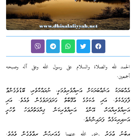
الحمد لله والصلاة والسلام على رسول الله وعلى آله وصبحه
أجمعين.
އެއްބަޔަކު އަނެއްބަޔަކަށް އަނިޔާވެރިވުމަކީ، ނުރައްކާތެރި، ބޮޑުވެގެންވާ
ފާފައެކެވެ. އަދި އެކަމުގެ ޢުޤޫބާތް ގަދަފަދަވެގެން ވެއެވެ. އަދި
އަނިޔާވެރިޔާއަށް، އޭނާގެ އަނިޔާވެރިކަން ޤިޔާމަތްދުވަހު ވާހުށީ
އަނދިރިކަމެއް ފަދައިންނެވެ.
އިބުނު ޢުމަރު رضي الله عنهما ގެއަރިހުން ރިވާވެގެން ވެއެވެ.