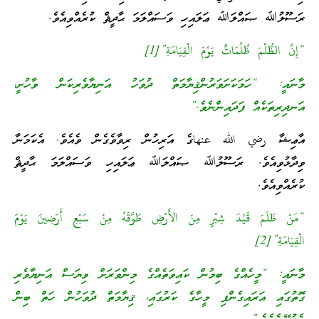
ރަސޫލުﷲ ޞައްލަﷲ ޢަލައިހި ވަސައްލަމަ ޙާދީޘް ކުރެއްވިއެވެ.
“إِنَّ الظُّلْمَ ظُلُمَاتٌ يَوْمَ الْقِيَامَةِ”[1]
މާނައީ: “ހަމަކަށަވަރުންޤިޔާމަތް ދުވަހު އަނިޔާވެރިކަން ވާހުށީ،
އަނދިރިތަކެއް ފަދައިންނެވެ.”
އާޢިޝާ رضي الله عنهاގެ އަރިހުން ރިވާވެގެން ވެއެވެ. އެކަމަނާ
ވިދާޅުވިއެވެ. ރަސޫލުﷲ ޞައްލަﷲ ޢަލައިހި ވަސައްލަމަ ޙާދީޘް
ކުރެއްވިއެވެ.
“مَنْ ظَلَمَ قَيْدَ شِبْرٍ مِنَ الأَرْضِ طَوَّقَهُ مِنْ سَبْعِ أَرَضِينَ يَوْمَ
الْقِيَامَةِ”[2]
މާނައީ: “މީހެއްގެ ބިމުން ކައިވަތެއްގެ މިންވަރަށް ވިޔަސް އަނިޔާވެރި
ގޮތުގައި އަރައިގެންފި މީހާގެ ކަރުގައި، ޤިޔާމަތް ދުވަހުން ހަތް ބިން