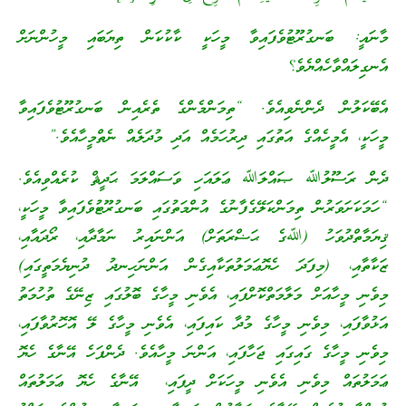
މާނައީ: ބަނގުރޫޓުވެފައިވާ މީހަކީ ކާކުކަން ތިޔަބައި މީހުންނަށް
އެނގިލައްވާހެއްޔެވެ؟
އެބޭކަލުން ދެންނެވިއެވެ. “ތިމަންމެންގެ ތެރެއިން ބަނގުރޫޓުވެފައިވާ
މީހަކީ، އެމީހެއްގެ އަތުގައި ދިރުހަމެއް އަދި މުދަލެއް ނެތްމީހާއެވެ.”
ދެން ރަސޫލުﷲ ޞައްލަﷲ ޢަލައަހި ވަސައްލަމަ ޙަދީޘް ކުރެއްވިއެވެ.
“ހަމަކަށަވަރުން ތިމަންކަލޭގެފާނުގެ އުންމަތުގައި ބަނގުރޫޓުވެފައިވާ މީހަކީ،
ޤިޔަމާތްދުވަހު (ﷲގެ ޙަޟްރަތަށް) އަންނައިރު ނަމާދާއި، ރޯދައާއި،
ޒަކާތާއި، (މިފަދަ ހެޔޮޢަމަލުތަކާއިގެން އަންނަހިނދު ދުނިޔެމަތީގައި)
މިވެނި މީހާއަށް މަލާމަތްކޮށްފައި، އެވެނި މީހާގެ ބޮލުގައި ޒިނޭގެ ތުހުމަތު
އަޅުވާފައި، މިވެނި މީހާގެ މުދާ ކައިފައި، އެވެނި މީހާގެ ލޭ އޮހޮރުވާފައި،
މިވެނި މީހާގެ ގައިގައި ޖަހާފައި، އަންނަ މީހާއެވެ. ދެންފަހެ އޭނާގެ ހެޔޮ
ޢަމަލުތައް މިވެނި އެވެނި މީހަކަށް ދީފައި، އޭނާގެ ހެޔޮ ޢަމަލުތައް