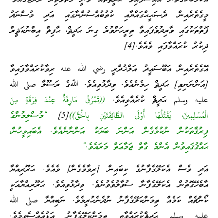
މީގެތެރެއިން ދެޞަޙީޙްގައްޔާއި ކުތުބުއްސުންނާގައި އަދި މުސްނަދު
ފޮތްތަކުގައި ވާރިދުވެފައިވާ ތިރީހަށްވުރެ ގިނަ ޙަދީޘް، ޙާފިޡް އިބްނުކަޘީރް
ޛިކުރު ކުރައްވާފައި ވެއެވެ.[4]
އޭގެތެރެއިން އަބޫސަޢީދު އަލްޚުދްރީ رضي الله عنه ރިވާކުރައްވާފައިވާ
[އަންނަނިވި] ޙަދީޘް ހިމެނެއެވެ. ވިދާޅުވިއެވެ. ﷲގެ ރަސޫލާ صلى الله
عليه وسلم ޙަދީޘް ކުރެއްވިއެވެ.
((تَمْرُقُ مَارِقَةٌ عِنْدَ فِرْقَةٍ مِنَ
الْمُسْلِمِينَ، يَقْتُلُهَا أَوْلَى الطَّائِفَتَيْنِ بِالْحَقِّ))
[5]
“މުސްލިމުންގެ
ފިރުޤާތަކުން ނުކުމެގެން އަންނަ ބަޔަކު އަންނާނެއެވެ. އެބައިމީހުން،
ޙައްޤުޤައިވުން އެންމެ ގާތް ޖަމާޢަތް މަރައެވެ.”
އަދި ވެސް އެކަލޭގެފާނުގެ ކިބައިން [ރިވާވެގެން] ވެއެވެ. ޙަރޫރިއްޔާ
އާބެހޭގޮތުން އެކަލޭގެފާނާ ސުވާލުވެވުނެވެ. ވިދާޅުވިއެވެ. ޙަރޫރިއްޔާއަކީ
ކޯންޗެއް ކަމެއް ތިމަންކަލޭގެފާނު ނުދެނެހުރީމެވެ. ނަބިއްޔާ صلى الله
عليه وسلم ޙަދީޘްކުރައްވާތީ ތިމަންކަލޭގެފާނު އަޑުއެއްސެވީމެވެ.