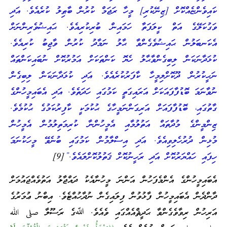
ކައިވެންޏެއްކޮށް [ޒިނޭކުރި] މީހާ ރަޖަމް ކުރުން ބާޠިލު ކުރެއެވެ. އަދި
ވަގުކަލޭގެ އަތް ކީލަފަތާ ހަމައިން ބުރިކުރިއެވެ. ޙައިޟުވެރިންނަށް
އެކަނބަލުން ޙައިޟުވެގެންވާ ޙާލު ނަމާދު ކުރުން ވާޖިބު ކުރިއެވެ.
ކުޅަދާނަކަން ލިބިގެންވާޙާލު ހެޔޮ ކަންތަކަށް އަމުރުކޮށް ނުބައިކަންތައް
ނަހީކުރުން ދޫކޮށްލިމީހާ ކާފަރުކުރެއެވެ. އަދި ކުޅަދާނަކަން ލިބިގެން
ނުވާނަމަ ބޮޑުފާފައަކަށް އަރައިގަތީ ކަމުގައި ހަދަތެވެ. އަދި އެބައިމީހުންގެ
ގާތުގައި، ބޮޑުފާފައަށް އަރިގަންނަމީހާގެ ޙުކުމަކީ ކާފިރުކަމުގެ ޙުކުމެވެ.
ޒިންމީންގެ މުދާތައް އަތުލުމާއި އެމީހުންނާ ކުރިމަތިލުމުން އެމީހުން
މުޅިން ދުރުހެލިވިއެވެ. އަދި އިސްލާމުން ކަމުގައި ބުނެވޭ މީހަކުނަމަ
ހިފައި ހައްޔަރުކޮށް އަދި ރަހީނުކޮށް ޤަތުލުކޮށްލައެވެ.”
[9]
އެބައިމީހުންގެ އެންމެފަހުން އަންނަ މީހުނާއެކު ދައްޖާލު އަތުވެއްޖައުމަށް
ދާންދެން އެބައިމީހުން ފާޅުވުން ފިލައިގެން ނުދާހުއްޓެވެ. އިބްނު ޢުމަރުގެ
އަރިހުން ރިވާވެގެންވާ ޙަދީޘްއެއްގައި ވެއެވެ. ﷲގެ ރަސޫލާ صلى الله