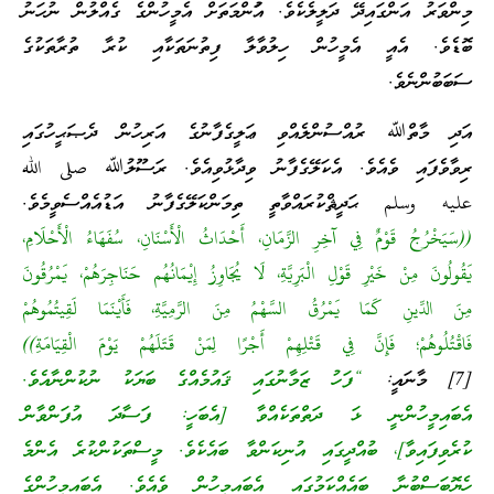
މިންވަރު އަންގައިދޭ ދަލީލެކެވެ. އުަންމަތަށް އެމީހުންގެ ގެއްލުން ނުހަނު
ބޮޑެވެ. އެއީ އެމީހުން ހިލުވާލާ ފިތުނަތަކާއި ކުރާ ތުރާތަކުގެ
ސަބަބުންނެވެ.
އަދި މާތްﷲ ރުއްސުންލެއްވި ޢަލީގެފާނުގެ އަރިހުން ދެޞަޙީހުގައި
ރިވާވެފައި ވެއެވެ. އެކަލޭގެފާނު ވިދާޅުވިއެވެ. ރަސޫލުﷲ صلى الله
عليه وسلم ޙަދީޘްކުރައްވާތީ ތިމަންކަލޭގެފާނު އަޑުއެއްސެވީމެވެ.
((سَيَخْرُجُ قَوْمٌ فِي آخِرِ الزَّمَانِ، أَحْدَاثُ الْأَسْنَانِ، سُفَهَاءُ الْأَحْلَامِ،
يَقُولُونَ مِنْ خَيْرِ قَوْلِ الْبَرِيَّةِ، لَا يُجَاوِزُ إِيْمَانُهُم حَنَاجِرَهُمْ، يَمْرُقُونَ
مِنَ الدِّينِ كَمَا يَمْرُقُ السَّهْمُ مِنَ الرَّمِيَّةِ، فَأَيْنَمَا لَقِيتُمُوهُمْ
فَاقْتُلُوهُمْ؛ فَإِنَّ فِي قَتْلِهِمْ أَجْرًا لِمَنْ قَتَلَهُمْ يَوْمَ الْقِيَامَةِ))
[7] މާނައީ:
“ފަހު ޒަމާނުގައި ޤައުމެއްގެ ބަޔަކު ނުކުންނާއެވެ.
އެބައިމީހުންނީ ޅަ ދަތްތަކެއްވާ [އެބަހީ: ފަސާދަ އުފަންވާން
ކުރެވިފައިވާ]، ބުއްދީގައި އުނިކަންވާ ބައެކެވެ. މީސްތަކުންކުރެ އެންމެ
ހެޔޮބަސްބުނާ ބައެއްކަމުގައި އެބައިމީހުން ވެއެވެ. އެބައިމީހުންގެ