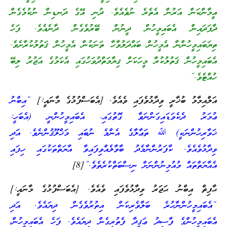
އީމާންކަން އަރުން އެތެރެ ނުވެއެވެ. ދުނި އޭގެ ދަނޑިން ނުކުމެގެން
ދާފަދައިން އެބައިމީހުން ދީނުން ބޭރުވެގެން ދާނެއެވެ. ފަހެ
ތިޔަބައިމީހުންނާ އެމީހުން ބައްދަލުވާހާ ތަނަކުން އެމީހުން ޤަތުލުކުރާށެވެ.
އެބައިމީހުން ޤަތުލުކުރާ މީހަކަށް ޤިޔާމަތްދުވަހުގައި އެކަމުގެ އަޖުރު ލިބޭ
ހުއްޓެވެ.”
އަލްއިމާމު ބުޚާރީ ވިދާޅުވެފައި ވެއެވެ. [އެބަސްފުޅުގެ މާނައީ:]
“އިބްނު
ޢުމަރު ދެކެވަޑައިގަންނަވާ ގޮތުގައި، އެބައިމީހުންނީ (އެބަހީ:
ޚަވާރިހުންނަކީ) ﷲ ތަޢާލާގެ އެންމެ ނުބައި މަޚްލޫޤުންނެވެ. އަދި
ވިދާޅުވެއެވެ. ކާފަރުންނާމެދު ބާވާލެއްވިފައިވާ އާޔަތްތަކުގައި ހިފައި
އެއާޔަތްތައް މުއުމިނުންނަށް ނިސްބަތްކުރެތެވެ.”
[8
]
ޙާފިޡް އިބްނު ޙަޖަރު ވިދާޅުވެފައި ވެއެވެ. [އެބަސްފުޅުގެ މާނައީ:]
“އެބައިމީހުންނާހުރެ ބަލާވެރިކަން އިތުރުވެގެން ދިޔައެވެ. އަދި
އެބައިމީހުންގެ ފާސިދު ޢަޤީދާ ފެތުރިގެން ދިޔައެވެ. ފަހެ އެބައިމީހުން،