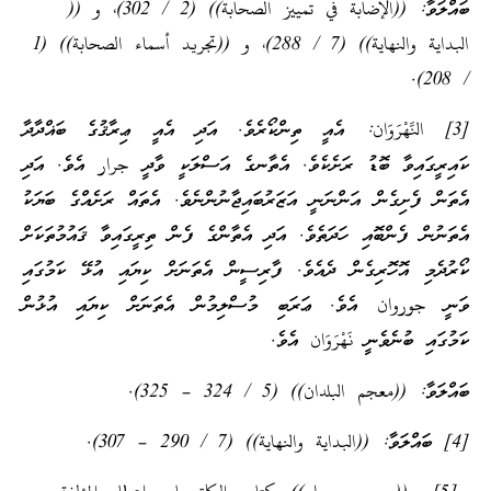
ބައްލަވާ: ((الإضابة في تمييز الصحابة)) (2 / 302)، و ((
البداية والنهاية)) (7 / 288)، و ((تجريد أسماء الصحابة)) (1
/ 208).
[3] النَّهْرَوَان: އެއީ ތިންކޯރެވެ. އަދި އެއީ ޢިރާޤުގެ ބަޣްދާދާ
ކައިރީގައިވާ ބޮޑު ރަށެކެވެ. އެތާނގެ އަސްލަކީ ވާދީ جرار އެވެ. އަދި
އެތަން ފެށިގެން އަންނަނީ އަޒަރުބައިޖާނުންނެވެ. އެތައް ރަށެއްގެ ބަޔަކު
އެތަނުން ފެންބޮއި ހަދަތެވެ. އަދި އެތާންގެ ފެން ތިރީގައިވާ ޤައުމުތަކަށް
ކޯރުދެމި އޮހޮރިގެން ދެއެވެ. ފާރިސީން އެތަނަށް ކިޔައި އުޅޭ ކަމުގައި
ވަނީ جوروان އެވެ. ޢަރަބި މުސްލިމުން އެތަނަށް ކިޔައި އުޅުން
ކަމުގައި ބުނެވެނީ نَهْرَوَان އެވެ.
ބައްލަވާ: ((معجم البلدان)) (5 / 324 – 325).
[4] ބައްލަވާ: ((البداية والنهاية)) (7 / 290 – 307).