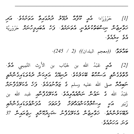
__________________________________________
[1] حَرُوْرَاء: އެއީ ކޫފާއާ ދެމޭލު ދުރުގައިވާ އަވަށެކެވެ. އަދި
ޚަވާރިޖުން ނިސްބަތްކުރެވެނީ އެތަނަށެވެ. ފަހެ އެބައިމީހުނަށް حَرُوْريَّة
އެވެ ކިޔެއެވެ.
ބައްލަވާ: ((معجم البلدان)) (2 / 245).
[2] އެއީ عَبْدُ الله بن خَبَّاب بن الأرث التَّمِيمِي އެވެ.
މާތްވެގެންވީ އަޞްޙާބު ބޭކަލެކެވެ. ދުނިޔޭގެ އަލިކަން ދެކެވަޑައިގެންނެވީ
ނަބިއްޔާ صلى الله عليه وسلم ގެ ޒަމާނުގައެވެ. ފަހެ އެކަލޭގެފާނަށް
عَبْدُ الله ގެ ނަމުން ނަންދެއްވިއެވެ. އެކަލޭގެފާނާއި عَبد الله بن
زُبَير އަކީ އިސްލާމްކަންމައްޗަށް ފުރަތަމަ އުފަންވެވަޑައިގެންނެވި
ދެބޭކަލުންނެވެ. ޚަވާރިޖުން އެކަލޭގެފާނު ޝަހީދުކޮށްލީ ހިޖުރައިން 37
ވަނަ އަހަރުއެވެ.