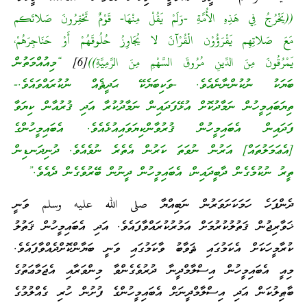
((يَخْرُجُ فِي هَذِهِ الأُمَّةِ -وَلَمْ يَقُلْ مِنْهَا- قَوْمٌ تَحْقِرُونَ صَلاتَكم
مَعَ صَلاتِهِم يَقْرَؤُوْن الْقُرْآنَ لا يُجَاوِزُ حُلُوقَهُمْ أَوْ حَنَاجِرَهُمْ،
يَمْرُقُونَ مِنَ الدِّينِ مُرُوقَ السَّهْمِ مِنَ الرَّمِيَّةِ))
[6]
“މިއުއްމަތުން
ބަޔަކު ނުކުންނާނެއެވެ. -ވަކިބަޔެކޭ ޙަދީޘެއް ނުކުރައްވައެވެ.-
ތިޔަބައިމީހުން ނަމާދުކޮށް އުޅޭފަދައިން ނަމާދުކުރާ އަދި ޤުރުއާން ކިޔަވާ
ފަދައިން އެބައިމީހުން ޤުރުވާންކިޔަވައިއުޅެއެވެ. އެބައިމީހުންގެ
[އެޢަމަލުތައް] އަރުން ނުވަތަ ކަރުން އެތެރެ ނުވެއެވެ. ދުނިދަނޑިން
ތީރު ނުކުމެގެން ދާބީދައިން، އެބައިމީހުން ދީނުން ބޭރުވެގެން ދެއެވެ.”
ދެންފަހެ ހަމަކަށަވަރުން ނަބިއްޔާ صلى الله عليه وسلم ވަނީ
ޚަވާރިޖުން ޤަތުލުކުރުމަށް އަމުރުކުރައްވާފައެވެ. އަދި އެބައިމީހުން ޤަތުލު
ކުރާމީހަކަށް އެކަމުގައި ޘަވާބު ވާކަމުގައި ވަނީ ބަޔާންކޮށްދެއްވާފައެވެ.
މިއީ އެބައިމީހުން އިސްލާމްދީނާ ދުރުވެގެންވާ މިންވަރާއި އެޖަމާޢަތުގެ
ބާޠިލުކަން އަދި އިސްލާމްދީނަށް އެބައިމީހުންގެ ފުށުން ހުރި ގެއްލުމުގެ