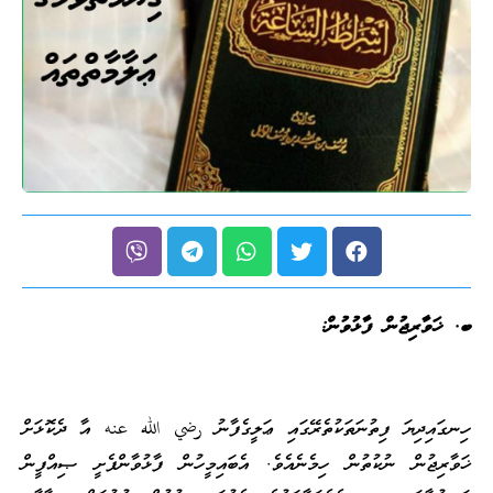
ބ. ޚަވާރިޖުން ފާޅުވުން:
ހިނގައިދިޔަ ފިތުނަތަކުތެރޭގައި ޢަލީގެފާނު رضي الله عنه އާ ދެކޮޅަށް
ޚަވާރިޖުން ނުކުތުން ހިމެނެއެވެ. އެބައިމީހުން ފާޅުވާންފެށީ ޞިއްފީން