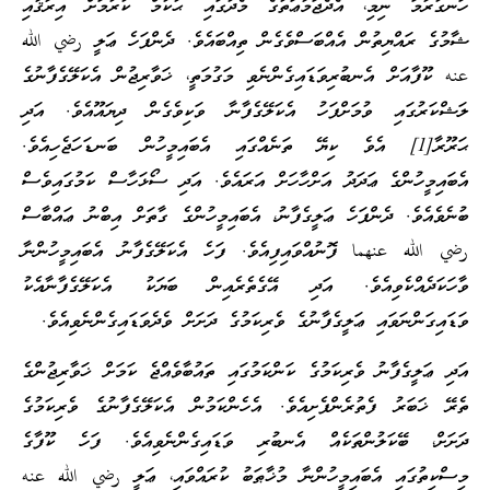
ހަނގުރާމަ ނިމި، އެދެޖަމާޢަތުގެ މެދުގައި ޙުކުމް ކުރުމަށް އިރާޤާއި
ޝާމުގެ ރައްޔިތުން އެއްބަސްވެގެން ތިއްބައެވެ. ދެންފަހެ ޢަލީ رضي الله
عنه ކޫފާއަށް އެނބުރިވަޑައިގެންނެވި މަގުމަތީ، ޚަވާރިޖުން އެކަލޭގެފާނުގެ
ލަޝްކަރުގައި ވުމަށްފަހު އެކަލޭގެފާނާ ވަކިވެގެން ދިޔައޫއެވެ. އަދި
ޙަރޫރާ[1] އެވެ ކިޔޭ ތަނެއްގައި އެބައިމީހުން ބަނޑަހަޖެހިއެވެ.
އެބައިމީހުންގެ ޢަދަދު އަށްހާހަށް އަރައެވެ. އަދި ސޯޅަހާސް ކަމުގައިވެސް
ބުނެވެއެވެ. ދެންފަހެ ޢަލީގެފާނު، އެބައިމީހުންގެ ގާތަށް އިބްނު ޢައްބާސް
رضي الله عنهما ފޮނުއްވައިފިއެވެ. ފަހެ އެކަލޭގެފާނު އެބައިމީހުންނާ
ވާހަކަދެއްކެވިއެވެ. އަދި އޭގެތެރެއިން ބަޔަކު އެކަލޭގެފާނާއެކު
ވަޑައިގަންނަވައި ޢަލީގެފާނުގެ ވެރިކަމުގެ ދަށަށް ވެދެވަޑައިގެންނެވިއެވެ.
އަދި ޢަލީގެފާނު ވެރިކަމުގެ ކަންކަމުގައި ތައުބާވެއްޖެ ކަމަށް ޚަވާރިޖުންގެ
ތެރޭ ޚަބަރު ފެތުރެންފެށިއެވެ. އެހެންކަމުން އެކަލޭގެފާނުގެ ވެރިކަމުގެ
ދަށަށް، ބޭކަލުންތަކެއް އެނބުރި ވަޑައިގެންނެވިއެވެ. ފަހެ ކޫފާގެ
މިސްކިތުގައި އެބައިމީހުންނާ މުޚާޠަބު ކުރައްވައި، ޢަލީ رضي الله عنه