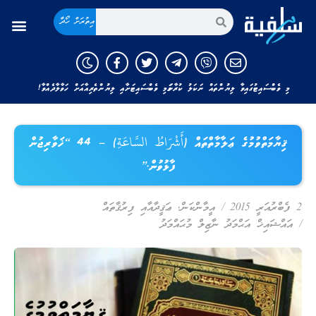
އިތުރަށް ހޯދާ
މި ވެބްސައިޓުގައިވާ ލިޔުންތައް ނަކަލު ކުރާނަމަ މި ވެބްސައިޓަށާއި ލިޔުންތެރިއާއަށް ހަވާލާދެއްވާ!
ޤިޔާމަތްވުމުގެ ޢަލާމާތްތައް (أَشْرَاطُ السَّاعَةِ) – 44 “ޚަވާރިޖުން
ފާޅުވުން.”
2 ފެބްރުއަރީ 2015
/
އީމާންކަން
,
ޢަޤީދާއާއި ފިރުޤާތައް
/
އައްޝައިޚް އަޙްމަދު ނާޒިލް މުޙައްމަދު