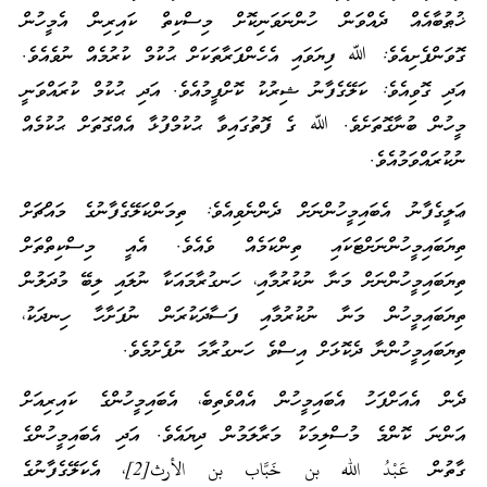
ޚުޠުބާއެއް ދެއްވަން ހުންނަވަނިކޮށް މިސްކިތް ކައިރިން އެމީހުން
ގޮވަންފެށިއެވެ: ﷲ ފިޔަވައި އެހެންފަރާތަކަށް ޙުކުމް ކުރުމެއް ނުވެއެވެ.
އަދި ގޮވިއެވެ: ކަލޭގެފާނު ޝިރުކު ކޮށްފީމުއެވެ. އަދި ޙުކުމް ކުރައްވަނީ
މީހުން ބުނާގޮތަށެވެ. ﷲ ގެ ފޮތުގައިވާ ޙުކުމްފުޅާ އެއްގޮތަށް ޙުކުމެއް
ނުކުރައްވަމުއެވެ.
ޢަލީގެފާނު އެބައިމީހުންނަށް ދެންނެވިއެވެ: ތިމަންކަލޭގެފާނުގެ މައްޗަށް
ތިޔަބައިމީހުންނަށްޓަކައި ތިންކަމެއް ވެއެވެ. އެއީ މިސްކިތްތަށް
ތިޔަބައިމީހުންނަށް މަނާ ނުކުރުމާއި، ހަނގުރާމައަކާ ނުލައި ލިބޭ މުދަލުން
ތިޔަބައިމީހުން މަނާ ނުކުރުމާއި ފަސާދަކުރަން ނުފަށާހާ ހިނދަކު،
ތިޔަބައިމީހުންނާ ދެކޮޅަށް އިސްވެ ހަނގުރާމަ ނުފެށުމެވެ.
ދެން އެއަށްފަހު އެބައިމީހުން އެއްވެތިބެ، އެބައިމީހުންގެ ކައިރިއަށް
އަންނަ ކޮންމެ މުސްލިމަކު މަރާލަމުން ދިޔައެވެ. އަދި އެބައިމީހުންގެ
ގާތުން عَبْدُ الله بن خَبَّاب بن الأرث[2]، އެކަލޭގެފާނުގެ