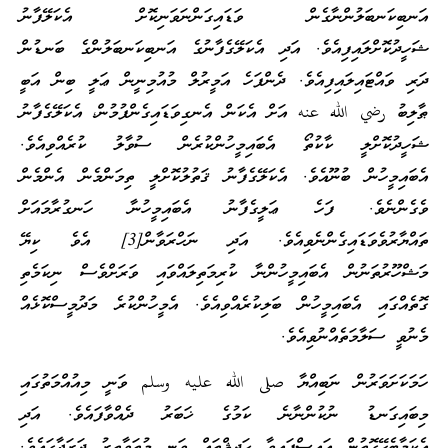
އަނބިކަނބަލުންނާގެން ވަޑައިގަންނަވަނިކޮށް އެކަލޭފާނު
ޝަހީދުކޮށްލައިފިއެވެ. އަދި އެކަލޭގެފާނުގެ އަނބިކަނބަލުންގެ ބަނޑުން
ދަރި ވައްޓައިލައިފިއެވެ. ދެންފަހެ އަމީރުލް މުއުމިނީން ޢަލީ ބިން އަބީ
ޠާލިބު رضي الله عنه އަށް އެކަން އެނގިވަޑައިގެންފުމުން، އެކަލޭގެފާނު
ޝަހީދުކޮށްލީ ކާކުތޯ އެބައިމީހުންކުރެން ސުވާލު ކުރެއްވިއެވެ.
އެބައިމީހުން ބުނޫއެވެ. އެކަލޭގެފާނު ޤަތުލުކޮށްލީ ތިމަންމެން އެންމެން
ވެގެންނެވެ. ފަހެ ޢަލީގެފާނު އެބައިމީހުނާ ހަނގުރާމައަށް
ތައްޔާރުވެވަޑައިގެންނެވިއެވެ. އަދި ނަހްރަވާން[3] އެވެ ކިޔޭ
މަޝްހޫރުތަނުން އެބައިމީހުންނާ ކުރިމަތިލައްވައި ވަރަށްވެސް ނިކަމެތި
ގޮތެއްގައި އެބައިމީހުން ބަލިކުރެއްވިއެވެ. އެމީހުންކުރެ މަދުމީސްކޮޅެއް
މެނުވީ ސަލާމަތެއްނުވިއެވެ.
ހަމަކަށަވަރުން ނަބިއްޔާ صلى الله عليه وسلم ވަނީ މިއުއްމަތުގައި
މިބައިގަނޑު ނުކުންނާނެ ކަމުގެ ޚަބަރު ދެއްވާފައެވެ. އަދި
އެކަމާބެހޭގޮތުން އައިސްފައިވާ ޙަދީޘްތައް ވަނީ މުތަވާތިރު ދަރަޖާގައެވެ.