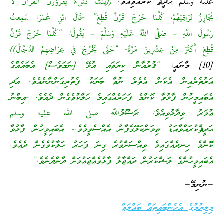
عليه وسلم ޙަދީޘް ކުރެއްވިއެވެ.
((يَنْشَأُ نَشْءٌ يَقْرَؤونَ الْقُرْآنَ لَا
يُجَاوِزُ تَرَاقِيَهُمْ، كُلَّمَا خَرَجَ قَرْنٌ قُطِعَ” -قَالَ ابْنِ عُمَرَ: سَمِعْتُ
رَسُولَ اللَّهِ – صَلَّى اللَّهُ عَلَيْهِ وَسَلَّمَ – يَقُولُ: “كُلَّمَا خَرَجَ قَرْنٌ
قُطِعَ أَكْثَرَ مِنْ عِشْرِينَ مَرَّةً- “حَتَّى يَخْرُجَ فِي عِرَاضِهِمْ الدَّجَّالُ))
[10] މާނައީ:
“ޤުރުއާން ކިޔަވައި އުޅޭ [ނަމަވެސް] އެބައެއްގެ
އަރުތެރެއިން އެކަން އެތެރެ ނުވާ ބަޔަކު ފެތުރިގަންނާނެއެވެ. އަދި
އެބައިމީހުން ފާޅުވާ ކޮންމެ ފަހަރެއްގައިމެ ހަލާކުވެގެން ދެއެވެ. -އިބްނު
ޢުމަރު ވިދާޅުވިއެވެ: ރަސޫލުﷲ صلى الله عليه وسلم
ޙަދީޘްކުރައްވާއަޑު ތިމަންކަލޭގެފާނު އެއްސެވީމެވެ.- އެބައިމީހުން ފާޅުވާ
ކޮންމެ ހިނދެއްގައިމެ ވިއްސަށްވުރެ ގިނަ ފަހަރު ހަލާކުވެގެން ދެއެވެ.
އެބައިމީހުންގެ ލަޝްކަރުން ދައްޖާލު ފާޅުވެއްޖައުމަށް ދާންދެނެވެ.”
=ނުނިމޭ=
މިލިޔުމުގެ އެހެންބައިތައް ބައްލަވާ