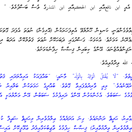
ވެ. އެއީ ابن نافعއާއި ابن الحكمއާއި ابن المنذرގެ ވެސް ބަސްފުޅެވެ. ” 
ވާވެގެންވަނީ، ކަނޑިން ހޫރާލެވޭ އެތިފަހަރަކުން (އޮޅިގެން) ނުވަތަ އެފަދަ ގޮތަކަ
މެރޭނެ ކަމަށެވެ. އެކަމަކު، ގަސްދުގައި ޛަބަޙަކޮށް ނުވަތަ ޤަތުލުކޮށް، އަދަބު ދިނ
ޔަޤީންވެއްޖެނަމަ، އޭނާގެ ކިބައިން ޤިޞާޞް ހިފާނެކަމަށެވެ.
لله ވިދާޅުވިއެވެ.
ެ. “لَا يُقْتَلُ الْوَالِدُ بِالْوَلَد” މާނައީ: “ބައްޕައަކު އަމިއްލަދަރި ޤަތުލ
ރެވޭނެއެވެ.” މިއީ ވާރިދުވެފައިވާ ގޮތެވެ. ބުއްދީގެ ހަމަތަކުން ބަލާއިރު ދަނ
ވުމުގެ ސަބަބެވެ. އެހެންކަމުން އޭނާގެ ދަރިފުޅުގެ ސަބަބުން، އޭނާ މަރާލުމަކީ އެކ
ްގާއިރު، ޙަދީޘް ދަންނައެވެ. ގިނަ އަދަދެއްގެ ޢިލްމުވެރިން މިޙަދީޘް ޟަޢީފް ކުރަ
ިލްމުވެރިން ވިދާޅުވާއިރު) ޤިޞާޞް ހިފުމުގެ ވާޖިބުކަމާއިމެދު ޢުމޫމީކޮށް އައިސް