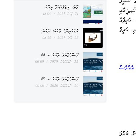
ޘް ޟަޢީފް
ފޮތް: ރިޒްޤުދެއްވާ އިލާހު
بيليއާއި
21 ޖޫން 2021
18:09
ޙަދީޘެއް
ި ޙަދީޘް
ކުޑަކުދިންގެ ވާހަކަ: ލަކުނު
25 މާޗް 2021
08:26
މޫސާގެފާނުގެ ވާހަކަ – 44
22 ނޮވެމްބަރު 2020
00:00
އެއްވެސް
މޫސާގެފާނުގެ ވާހަކަ – 43
20 ނޮވެމްބަރު 2020
00:00
ން ބައްޕަ