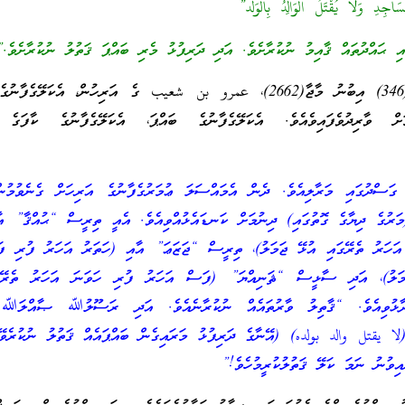
اجِدِ وَلَا يُقْتَلُ الْوَالِدُ بِالْوَلَد”
 ޙައްދުތައް ޤާއިމު ނުކުރާށެވެ. އަދި ދަރިފުޅު މެރި ބައްޕަ ޤަތުލު ނުކުރާށެވެ.
އަދި އިމާމް އަޙްމަދާއި (346) އިބުނު މާޖާ(2662)، عمرو بن شعيب ގެ އަރިހުން، އެކަލޭގެ
މަށް ވާރިދުވެފައިވެއެވެ. އެކަލޭގެފާނުގެ ބައްޕަ، އެކަލޭގެފާނުގެ ކާފަގެ 
ގަސްދުގައި މަރާލިއެވެ. ދެން އެމައްސަލަ ޢުމަރުގެފާނުގެ އަރިހަށް ގެނެވުމުން
ަރުގެ ދިޔާގެ ގޮތުގައި) ދިނުމަށް ކަނޑައެޅުއްވިއެވެ. އެއީ ތިރީސް “ޙުއްޤާ” އ
އަހަރު ތެރޭގައި އުޅޭ ޖަމަލު)، ތިރީސް “ޖަޒަޢަ” އާއި (ހަތަރު އަހަރު ފުރި ފ
މަލު)، އަދި ސާޅީސް “ޘަނިއްޔަ” (ފަސް އަހަރު ފުރި ހަވަނަ އަހަރު ތެރޭގ
ާޅުވިއެވެ. “ޤާތިލު ވާރުތައެއް ނުކުރާނެއެވެ. އަދި ރަސޫލުﷲ ޞާއްލަﷲ 
لا يقتل والد بولده) (އޭނާގެ ދަރިފުޅު މަރައިގެން ބައްޕައެއް ޤަތުލު ނުކުރެވޭ
އިވުނު ނަމަ ކަލޭ ޤަތުލުކުރީމުހެވެ!”