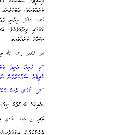
މިޙަދީޘްގެ ޞައްޙަކަމާ މެދ
ކުރައްވައެވެ. އެބޭކަލުން
أحمد شاكر ހިމެނި ވަޑައ
ކަމުގައި ވިދާޅުވެއެވެ. އ
ޞައްޙަ ކުރައްވައެވެ.
ابن الملقن رحمه الله ވިދާ
“މި ހުރިހާ ޙަދީޘް ތަކަކ
ޙާދީޘެއް ޞައްޙަވެގެން ނުވ
“ابْن الْقطَّان ވެސް އެކަލ
ޝެއިޚުގެ ބަސްފުޅު ނިމުނީ.
އަދި ابن عبد الهادي މިޙަދީޘް 
އެހެންކަމުން، ޢިލުމުވެރިން