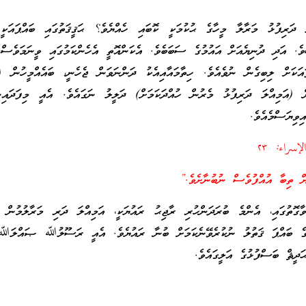
ަ ދަރިފުޅު މަރާލާ މީހާގެ ޙުކުމަކީ ކޮބައި ހެއްޔެވެ؟ ޙަޤީޤަތުގައި ބައްޕައަކީ
ެ. އަދި ދުނިޔެއަށް އައުމުގެ ސަބަބެވެ. އެކަންއޮތީ އެހެންކަމުގައި ވީނަމަވެސް،
ައަކަށް ލިބިގެން ނުވެއެވެ. ހިތާމައާއިއެކު ދަންނަވަން ޖެހެނީ، ބައެއްމީހުން 
ް (އަމިއްލަ ދަރިފުޅު މެރުން ހުއްދަކަމަށް) ދަލީލު ނަގައެވެ. އެއީ މިފަދައިނ
ިވިޔަސްމެއެވެ.
الإسراء: ٢٣
 ތިބާ އުއްފުވެސް ނުބުނާށެވެ.”
ާގޮތުގައި، އެންމެ ބުރަދަންހުރި ރާޖިޙު ރައުޔަކީ، އަމިއްލަ ދަރި މަރާލުމުން
ުގެ ބައްޕަ ޤަތުލު ނުކުރެވޭނެކަމަށް ބުނާ ރައުޔެވެ. އެއީ ރަސޫލުﷲ ޞައްލަﷲ 
ދީޘް ބަސްފުޅުގެ އަލީގައެވެ.