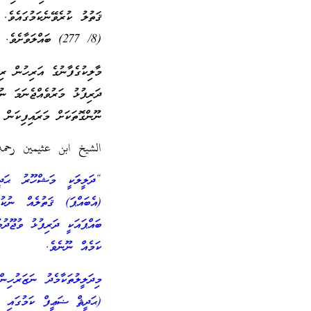
ޤަތުލު ކުރެވޭނެކަމުގައެ
(8/ 277) ބައްލަވާށެވެ.
މާލިކުގެފާނުގެ އަރިހުން ރި
ދަރިފުޅު މަރުވެއްޖެނަމަ ނު
ނޫންގޮތަކަށް މަރައިފިކަން 
الشيخ ابن عثيمين رحمه ا
“ދަލީލަކީ މަޝްހޫރު ޙަދީތެވ
(އެބައްޕަ) ޤަތުލެއް ނުކު
ބައްޕައަކީ ދަރިފުޅު ވުޖޫދު
ކަމެއް ނޫނެވެ.
މިދަލީލުތަކާމެދު ނަޒަރުހިނ
(ޙަދީޘް ޟަޢީފް ކަމުގައި ޢ