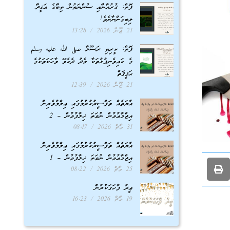
ފޮތް: ޤުރުއާނާއި ސުންނަތުން ތިބާގެ ޢަޤީދާ
ލިބިގަންނާށެވެ!
21 ޖޫން 2026
13:28
ފޮތް: ކީރިތި ރަސޫލާ صلى الله عليه وسلم
ގެ ކައިވެނިފުޅުތަކާ މެދު ދެކެވޭ ވާހަކަތަކުގެ
ޙަޤީޤަތް
21 ޖޫން 2026
12:39
އާޔަތެއް ތަފްސީރުކުރުމުގައި ޢިލްމުވެރިން
އިޖްމާޢުވުން ނުވަތަ ޚިލާފުވުން – 2
31 މާޗް 2026
08:17
އާޔަތެއް ތަފްސީރުކުރުމުގައި ޢިލްމުވެރިން
އިޖްމާޢުވުން ނުވަތަ ޚިލާފުވުން – 1
25 މާޗް 2026
08:22
ޢީދު ފާހަގަކުރުން
19 މާޗް 2026
16:23