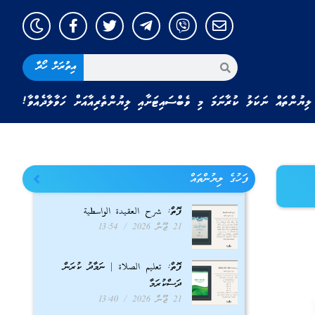
އިތުރަށް ހޯދާ
ލިޔުންތައް ނަކަލު ކުރާނަމަ މި ވެބްސައިޓަށާއި ލިޔުންތެރިއާއަށް ހަވާލާދެއްވާ!
ފަހުގެ ލިޔުންތައް
ފޮތް: شرح العقيدة الواسطية
21 ޖޫން 2026
13:54
ފޮތް: تعليم الصلاة | ނަމާދު ކުރަން
ދަސްކުރަމާ
21 ޖޫން 2026
13:40