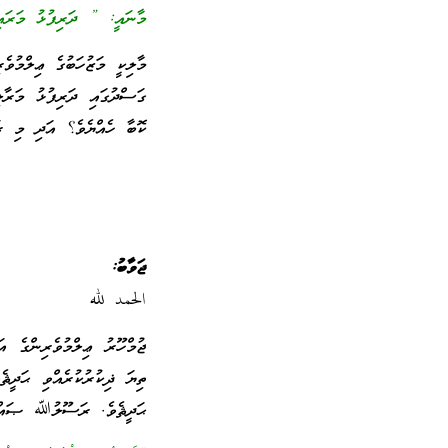
މާނައީ: ” ދަރިފުޅު މަރައިގ
މާލިކީ މަޒުހަބުގެ ޢިލްމުވެ
ގަސްދުގައި ދަރިފުޅު މަރާލ
ކޮބާ ހެއްޔެވެ؟ އަދި މި ރަ
ޖަވާބު:
الحمد لله
ޖުމްހޫރު ޢިލްމުވެރިންގެ އަ
ޙަދީޘެވެ. ރަސޫލުﷲ ޞައްލަ