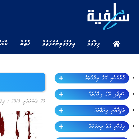
ފިލާވަޅު
ޢިލްމުވެރިންގެ ފަތުވާ
ޚުޠުބާ
ކުޑަކ
ޤުރުއާނާއި އޭގެ ޢިލްމުތައް
ޙަދީޘާއި އޭގެ ޢިލްމުތައް
23 ފެބްރުއަރީ 2015
/
ފިޤު
ޢަޤީދާއާއި ފިރުޤާތައް
ފިޤުހާއި އޭގެ ޢިލްމުތައް