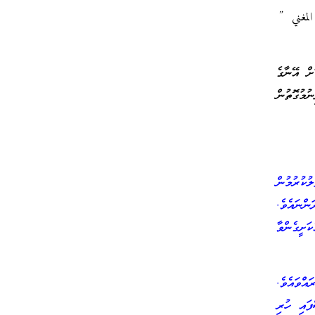
المغني ”
ށް އޭނާގެ
ުމުގޮތުން
ުކުރުމުން
ްނައެވެ.
ަށީގެންވާ
އްވައެވެ.
ފައި ހުރި