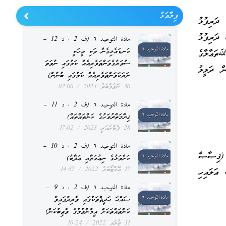
ފިލާވަޅު
 ދަރިފުޅު
 ދަރިފުޅު
مادة التوحيد ٦ (ف 2 ، د 12 –
ކަނޑައެޅިގެން ވަކި މީހަކީ
ﷲތަޢާލާގެ
ސުވަރުގެވަންތަވެރިއެއް ކަމުގައި ނުވަތަ
ް ދަލީލު
ނަރަކަވަންތަވެރިއެއް ކަމުގައި ބުނުން)
30 ނޮވެމްބަރު 2024
02:00
مادة التوحيد ٦ (ف 2 ، د 11 –
ޤިޔާމަތްދުވަހުގެ ކަންތައްތައް)
28 ފެބްރުއަރީ 2023
17:02
مادة التوحيد ٦ (ف 2 ، د 10 –
 (ޤިޞާޞް
ކަށްވަޅުގެ ނިޢުމަތާއި ޢަޛާބު)
17 އޮކްޓޯބަރު 2022
14:37
ޢަލައިހި
مادة التوحيد ٦ (ف 2 ، د 9 –
ޞައްޙަ ޙަދީޘްތަކުގައި ވާރިދުފައިވާ
ކަންތައްތަކަށް އީމާންވުމުގެ ވާޖިބުކަން)
31 ޖުލައި 2022
10:24