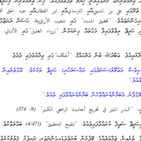
ު ޢިލްމުވެރިންގެ މެދުގައިވަނީ ޚިޔާލު ތަފާތުވެފައެވެ. ގިނަ ޢިލްމުވެރިން މިޙަދީ
ގެ ތެރޭގައި علي بن المدينيއާއި الترمذيއާއި ابن القطانއާއި عبد الحق الأش
ިގަންނަވައެވެ. “تحقيق المسند” ގައި شعيب الأرنؤوط، ޙަސަން ދަރަޖާގެ 
ަދި ޙަދީޘް ރިވާވެފައިވާ މަގުތައް ގިނަކަމުން “إرواء الغليل”ގައި الألباني، މ
ޅުވިއެވެ. ޢަބްދުﷲ ބުން އަލްޙައްޤު “أَحْكَامه”ގައި ވިދާޅުވެފައި ވެއެވެ.
ީވެސް މަޢުލޫލު(ސަނަދުގައި މައްސަލަހުރި) ޙަދީޘް ތަކެކެވެ. އޭގެތެރެއިން 
ެއެވެ.”
ޭގެފާނު އެބަޔާންކުރައްވާހެން ބަޔާންކުރައްވާފައި ވެއެވެ.”
. “البدر المنير في تخريج أحاديث الرافعي الكبير” (8/ 374)
ޟަޢީފް ކުރައްވާފައިވެއެވެ. “تنقيح التحقيق” (4/471) ބައްލަވާށެވެ.
ގެ ތެރެއިން ޖަމާޢަތެއްގެ ބޭފުޅުން ބުރަވެވަޑައިގަންނަވަނީ ދަރިފުޅު ޤަތުލުކުރުމު