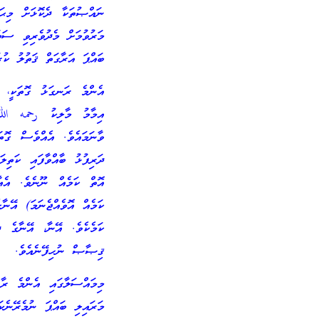
ނައްޞުތަކާ ދެކޮޅަށް މިޙަދ
މަރުވުމަށް މެދުވެރިވި ސަބ
ބައްޕަ އަރާގަތް ޤަތުލު ކުރު
އެންމެ ރަނގަޅު ގޮތަކީ، ބަ
އިމާމު މާލިކު رحمه الله
ވާނަމައެވެ. އެއްވެސް ގޮތ
ދަރިފުޅު ބާއްވާފައި ކަތިލ
އޮތް ކަމެއް ނޫނެވެ. އެއާ
ކަމެއް އޮވެއްޖެނަމަ) އޭނާ
ކަމެކެވެ. އޭނާ، އޭނާގެ ދ
ޤިޞާޞް ނުހިފޭނެއެވެ.
މިމައްސަލާގައި އެންމެ ރާޖ
މަރައިލި ބައްޕަ ނުމެރޭނެކ