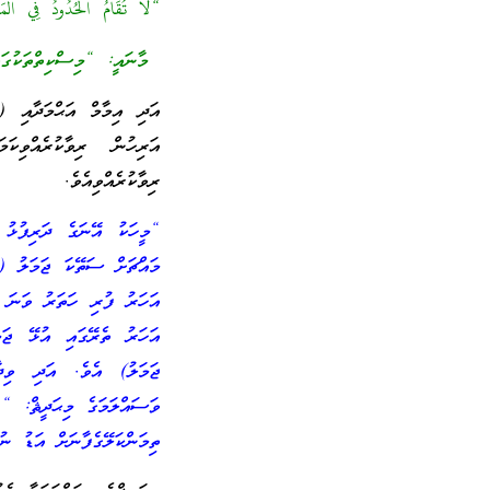
“لَا تُقَامُ الْحُدُودُ فِي الْمَسَ
މާނައީ: “މިސްކިތްތަކުގައި
އަރިހުން ރިވާކުރެއްވިކަ
ރިވާކުރެއްވިއެވެ.
“މީހަކު އޭނަގެ ދަރިފުޅު 
މައްޗަށް ސަތޭކަ ޖަމަލު (މ
އަހަރު ފުރި ހަތަރު ވަނަ 
އަހަރު ތެރޭގައި އުޅޭ ޖަ
ޖަމަލު) އެވެ. އަދި ވިދ
ވަސައްލަމަގެ މިޙަދީޘް: “(
ތިމަންކަލޭގެފާނަށް އަޑު ނު