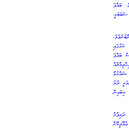
ެ. ބައްޕަ
ސަބަބަކީ،
ބުނުމެވެ.
ކަމުގައި
ް ބައްޕަ
ްތިމާލެއް
ޝައްކުވާ
މަކީ ދުރު
ކިބައިން
 ދަރިފުޅު
ުމޫމީކޮށް