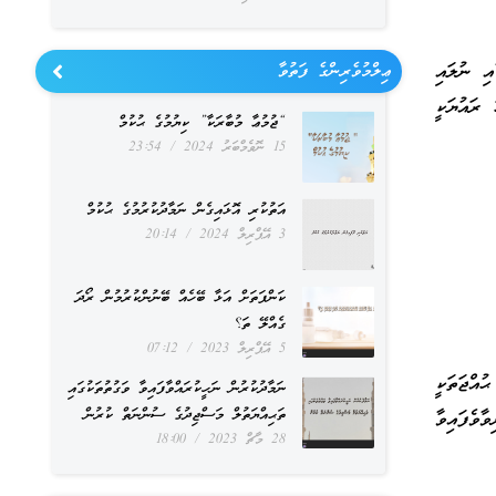
އި ނުލައި
ޢިލްމުވެރިންގެ ފަތުވާ
 ރައުޔަކީ
“ޖުމުޢާ މުބާރަކާ” ކިޔުމުގެ ޙުކުމް
15 ނޮވެމްބަރު 2024
23:54
އަތުކުރި އޮޅައިގެން ނަމާދުކުރުމުގެ ޙުކުމް
3 އޭޕްރިލް 2024
20:14
ކަންފަތަށް އަޅާ ބޭހެއް ބޭނުންކުރުމުން ރޯދަ
ގެއްލޭ ތަ؟
5 އޭޕްރިލް 2023
07:12
ުއްޖަތަކީ
ނަމާދުކުރުން ނަހީކުރައްވާފައިވާ ވަގުތުތަކުގައި
ތަޙިއްޔަތުލް މަސްޖިދުގެ ސުންނަތް ކުރުން
ުން ރިވާވެފައިވާ
28 މާޗް 2023
18:00