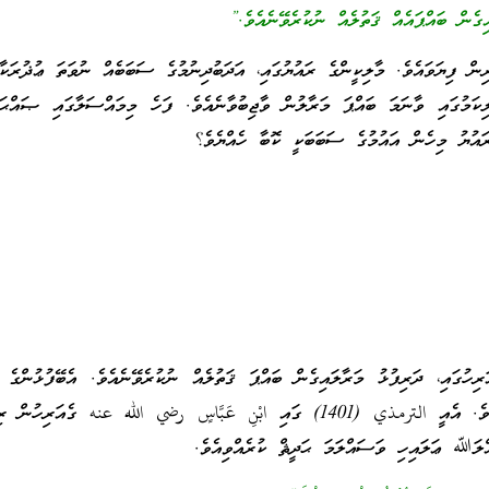
ެން ބައްޕައެއް ޤަތުލެއް ނުކުރެވޭނެއެވެ.”
ރިން ފިޔަވައެވެ. މާލިކީންގެ ރައުޔުގައި، އަދަބުދިނުމުގެ ސަބަބެއް ނުވަތަ ޢުޛުރަކާ
ިކަމުގައި ވާނަމަ ބައްޕަ މަރާލުން ވާޖިބުވާނެއެވެ. ފަހެ މިމައްސަލާގައި ޞައްޙަ
އުޔު މިހެން އައުމުގެ ސަބަބަކީ ކޮބާ ހެއްޔެވެ؟
ރިހުގައި، ދަރިފުޅު މަރާލައިގެން ބައްޕަ ޤަތުލެއް ނުކުރެވޭނެއެވެ. އެބޭފުޅުންގެ ޙ
ތިޔަ ޛިކުރުކުރެއްވި ޙަދީޘެވެ. އެއީ الترمذي (1401) ގައި ابْنِ عَبَّاسٍ رضي الله عنه ގެއަރިހ
ﷲ ޢަލައިހި ވަސައްލަމަ ޙަދީޘް ކުރެއްވިއެވެ.