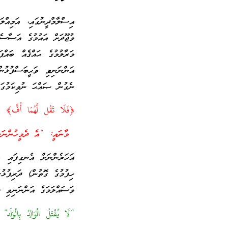
އިސްލާމްދީނުގައި، އަމިއްލ
ވުޖޫދަށް އައުމުގެ އަސާސެވ
މަރާލުމުގެ ޙައްޤެއް ބައްޕ
އަންނަނިވި ވަޙީބަސްފުޅުނ
ނެގުން ޞައްޙަ ނުވިކަމުގައ
﴿فَلَا تَقُل لَّهُمَا أُفٍّ﴾ 
މާނައީ: “އެ ދެމީހުންނަށް
އަހަރެންނަށް އެނގިފައި ވ
ހިފުމުގެ ގޮތުން) ދަރިފުޅ
ވަސައްލަމަގެ އަންނަނިވި ޙަ
“لَا يُقْتَلُ الْوَالِدُ بِالْوَلَد”