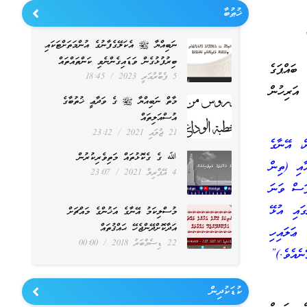
ޚުޠުބާ
”
ނަބިއްޔާ ﷺ އެކަލޭގެފާނުގެ އުންމަތަށްޓަކައި
ބިރުފުޅުގެން ވަޑައިގެންނެވި ކަންތައްތައް
ފާނުގެ ބައްޕަގެ
5 ފެބްރުއަރީ 2023
18:45
އަރިހުން
މާތް ނަބިއްޔާ ﷺ ގެ ވަދާޢީ ޚުތުބާގެ
އުސްއަލިތައް
21 ޖުލައި 2021
23:12
، އޭނާގެ
ﷲ ގެ ގެކޮޅުތައް މަތިވެރިކުރުން
ާއި (ތިން
4 އޭޕްރިލް 2021
23:07
ަސް ވަނަ
ައި އުޅޭ
މުސްލިކަމު އޭނާގެ އަޚުންގެ މައްޗަށް
އަދާކޮށްދޭންޖެހޭ ޙައްޤުތައް
ޢަލައިހި
22 ޑިސެމްބަރު 2018
00:00
ނެއެވެ.)”
ކުޑަކުދިން