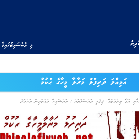
ުދިން
މި ވެބްސައިޓުގައިވާ 
އަމިއްލަ ދަރިފުޅު މަރާލާ މީހާގެ ޙުކުމް
ހާއި އޭގެ ޢިލްމުތައް
,
ފިޤުހީ މައްސަލަތައް
/
އައްޝައިޚް މުއުތަމިން އަޙްމަދު