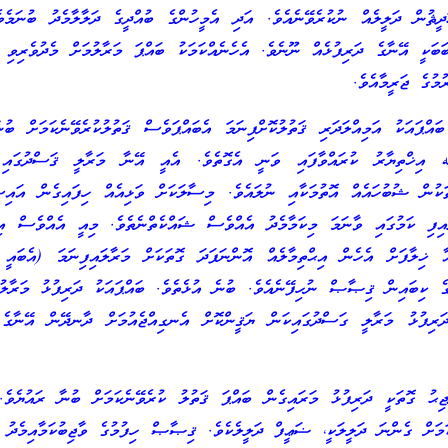
ީޘުން ދަލީލެއް ނުކުރެވޭނެއެވެ. އަދި އެމީހުންގެ ބުއްދީގެ ދަލާލާމެދު ބުނަމެވ
ަބަކީ އޭނާގެ ދަރިފުޅެއް ނޫނެވެ. އެހެނެއްކަމަކު ބައްޕަ މަރާލުމަށް މެދުވެރިވި 
މުގެ ޖަރީމާއެވެ.
އްޕައަކު އަމިއްލަދަރި ޤަތުލުކޮށްފިނަމަ އެބައްޕަވެސް ޤަތުލުކުރެވޭނެކަމަށް ބުނާ
 އިޚްތިޔާރު ކުރައްވާފައި ވަނީ އެގޮތެވެ. އެއީ އޭނާ މަރާލީ ޤަސްދުގައި 
ަކުން ޝުބުހައެއް އޮތުމަކާއި ނުލައެވެ. މިސާލަކަށް ވަޅިއެއް ހިފައިގެން އައިސ
ައިފި ކަމުގައި ވާނަމަ މިކަމާމެދު އެއްވެސް ޝައްކެތްނެތެވެ. މިއީ އެއްވެސް އިޙ
 ޚިލާފަށް އެހެން އިޙްތިމާލެއް އޮންނަފަދަ ގޮތަކަށް މަރާލައިފިނަމަ (އެބައީ 
ގެ ކިބައިން ޤިޞާޞް ނުހިފޭނެއެވެ. ބުނެ އުޅެތެވެ. ބައްޕައަކު ދަރިފުޅު މަރާލު
ަރިފުޅު މަރާލީ ގަސްދުގައިކަން ޔަޤީންކޮށް އެނގިއްޖެއުމަށް ދާނދޭން އޭނާގެ 
ިޙު ގޮތަކީ ދަރިފުޅު މަރައިގެން ބައްޕަ ޤަތުލު ކުރެވޭނެކަމަށް ބުނާ ރައުޔެވެ.
ަމަށް ގެންނަ ދަލީލަކީ، ޟަޢީފް ދަލީލެކެވެ. ޤިޞާޞް ހިފުމުގެ ވާޖިބުކަމާއިމެދު ޢ