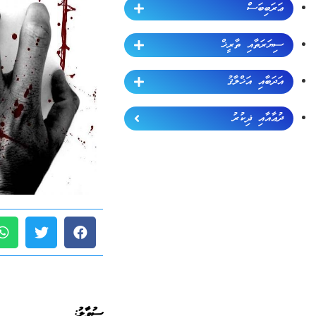
ޢަރަބިބަސް
ސިޔަރަތާއި ތާރީޚް
އަދަބާއި އަޚްލާޤު
ދުޢާއާއި ޛިކުރު
ސުވާލު: