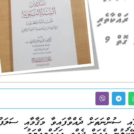
ައި ސުންނަތަށް ދެއްވާފައިވާ މަޤާމާއި ސަލަފު
ޭކަލުން އެއަށް ދެއްވި އަހައްމިއްޔަތު