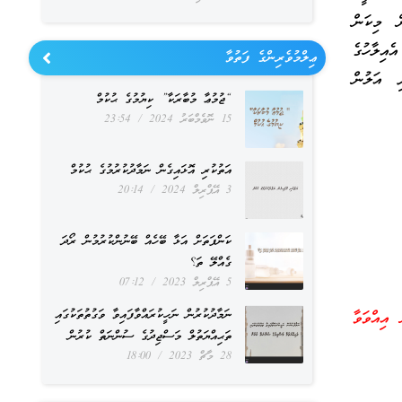
ް މިކަން
އިލާހުގެ
ޢިލްމުވެރިންގެ ފަތުވާ
ި އަލުން
“ޖުމުޢާ މުބާރަކާ” ކިޔުމުގެ ޙުކުމް
15 ނޮވެމްބަރު 2024
23:54
އަތުކުރި އޮޅައިގެން ނަމާދުކުރުމުގެ ޙުކުމް
3 އޭޕްރިލް 2024
20:14
ކަންފަތަށް އަޅާ ބޭހެއް ބޭނުންކުރުމުން ރޯދަ
ގެއްލޭ ތަ؟
5 އޭޕްރިލް 2023
07:12
ނަމާދުކުރުން ނަހީކުރައްވާފައިވާ ވަގުތުތަކުގައި
 އިއްވަވާ
ތަޙިއްޔަތުލް މަސްޖިދުގެ ސުންނަތް ކުރުން
28 މާޗް 2023
18:00