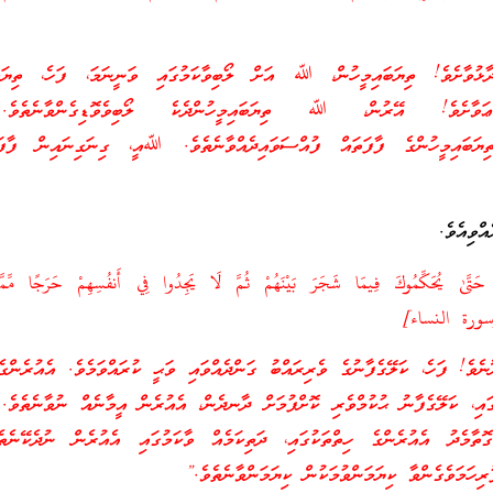
ޅުވާށެވެ! ތިޔަބައިމީހުން، ﷲ އަށް ލޯބިވާކަމުގައި ވަނީނަމަ، ފަހެ، ތިޔަބައ
ބަޢަވާށެވެ! އޭރުން، ﷲ ތިޔަބައިމީހުންދެކެ ލޯބިވެވޮޑިގެންވާނެތެވެ
 ތިޔަބައިމީހުންގެ ފާފަތައް ފުއްސަވައިދެއްވާނެތެވެ. ﷲއީ، ގިނަގިނައިން ފާފަ
ްވިއެވެ.
 حَتَّىٰ يُحَكِّمُوكَ فِيمَا شَجَرَ بَيْنَهُمْ ثُمَّ لَا يَجِدُوا فِي أَنفُسِهِمْ حَرَجًا مِّمّ
ެވެ! ފަހެ، ކަލޭގެފާނުގެ ވެރިރައްބު ގަންދެއްވައި ވަޙީ ކުރައްވަމެވެ. އެއުރެންގެ
ުގައި، ކަލޭގެފާނު ޙުކުމްވެރި ކޮށްފުމަށް ދާނދެން، އެއުރެން އީމާނެއް ނުވާނެތެވެ.
ޮތާމެދު އެއުރެންގެ ހިތްތަކުގައި، ދަތިކަމެއް ވާކަމުގައި އެއުރެން ނުދެކޭނެތ
ިހަމަވެގެންވާ ކިޔަމަންވުމަކުން ކިޔަމަންވާނެތެވެ.”