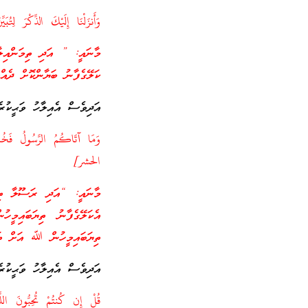
وَأَنزَلْنَا إِلَيْكَ الذِّكْرَ لِتُبَيِّنَ
މާނައީ: ” އަދި ތިމަންއިލާހ
ކަލޭގެފާނު ބަޔާންކޮށް ދެއްވ
އަދިވެސް އެއިލާހު ވަޙީކުރެއ
الحشر]
މާނައީ: “އަދި ރަސޫލާ ތިޔަ
އެކަލޭގެފާނު ތިޔަބައިމީހ
ތިޔަބައިމީހުން ﷲ އަށް ތަޤ
އަދިވެސް އެއިލާހު ވަޙީކުރެއ