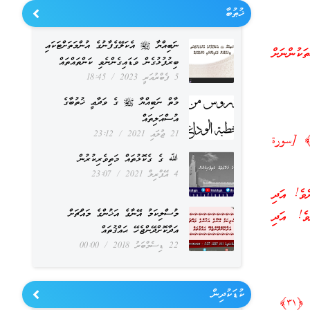
ޚުޠުބާ
ނަބިއްޔާ ﷺ އެކަލޭގެފާނުގެ އުންމަތަށްޓަކައި
ަކުންނަށް
ބިރުފުޅުގެން ވަޑައިގެންނެވި ކަންތައްތައް
5 ފެބްރުއަރީ 2023
18:45
މާތް ނަބިއްޔާ ﷺ ގެ ވަދާޢީ ޚުތުބާގެ
އުސްއަލިތައް
21 ޖުލައި 2021
23:12
َاكُمُ الرَّسُولُ فَخُذُوهُ وَمَا نَهَاكُمْ عَنْهُ فَانتَهُوا ۚوَاتَّقُوا اللَّـهَ ۖ إِنَّ اللَّـهَ شَدِيدُ الْعِقَابِ ﴿٧﴾ [سورة
ﷲ ގެ ގެކޮޅުތައް މަތިވެރިކުރުން
4 އޭޕްރިލް 2021
23:07
ެވެ! އަދި
މުސްލިކަމު އޭނާގެ އަޚުންގެ މައްޗަށް
ވެ! އަދި
އަދާކޮށްދޭންޖެހޭ ޙައްޤުތައް
22 ޑިސެމްބަރު 2018
00:00
ކުޑަކުދިން
قُلْ إِن كُنتُمْ تُحِبُّونَ اللَّـهَ فَاتَّبِعُونِي يُحْبِبْكُمُ اللَّـهُ وَيَغْفِرْ لَكُمْ ذُنُوبَكُمْ ۗ وَاللَّـهُ غَفُورٌ رَّحِيمٌ ﴿٣١﴾