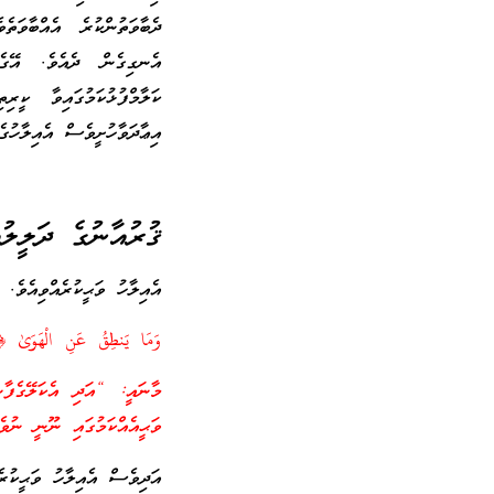
ދެބާވަތުންކުރެ އެއްބާވަ
އެނގިގެން ދެއެވެ. އޭގެ 
ކަލާމްފުޅުކަމުގައިވާ ކީރ
އިޢާދަވާހުށީވެސް އެއިލާހުގ
ޤުރުއާނުގެ ދަލީލުތ
އެއިލާހު ވަޙީކުރެއްވިއެވެ.
وَمَا يَنطِقُ عَنِ الْهَوَىٰ ﴿٣﴾ إِنْ هُوَ إِلَّا وَحْيٌ يُوحَىٰ ﴿٤﴾ [سورة النج
މާނައީ: “އަދި އެކަލޭގެފާނު
ވަޙީއެއްކަމުގައި ނޫނީ ނުވެ
އަދިވެސް އެއިލާހު ވަޙީކުރެއ