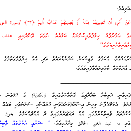
ްވިއެވެ.
نَ عَنْ أَمْرِهِ أَن تُصِيبَهُمْ فِتْنَةٌ أَوْ يُصِيبَهُمْ عَذَابٌ أَلِيمٌ ﴿
٦٣
﴾ [سورة النور
ގެ އަމުރުފުޅާ ޚިލާފުވާމީހުންނަށް ބަލާއެއް ނުވަތަ ވޭންދެނިވި عذاب 
ރުވެތިވާހުށިކަމެވެ!”
ުއަޅުއްވާ، އެކަމުގެ ވާޖިބުކަން ބަޔާންކުރައްވާ އަދި އެއާ ޚިލާފުވެގަތުމުގެ ޙ
އާޔަތްތައް ބާވައިލައްވާފައިވެއެވެ.
__________________________
މި ސުރުޚީ ނަގާފައިވާނީ ޚަޠީބުލް ބަޣްދާދީ
ންނެވެ. އެކަލޭގެފާނު މިއިން އިޝާރާތްކުރައްވަނީ ޤުރުއާނާއި ސުންނަތަކީ ބައެއް ހ
ޙުކުމްތައް ޘާބިތުކުރުމުގައި އެއް ދަރަޖައެއްގައިވާ ދެ އެއްޗެއްކަމެވެ. بحوث 
ުގައި د. عبد الغني الخالق ވިދާޅުވިއެވެ.
” ޝަރުޢީ ޙުކުމްތައް ޘާބިތުކު