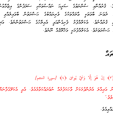
ތެވެ. ޤުރުއާނާއި ސުންނަތުގެ ޞަރީޙަ ނައްޞުތަކާއި ސަލަފުންގެ އިޖްމާޢުނ
ދެވަނަ ބާވަތަކީ ޢާލަމްތަކުގެ ވެރިރައްބުގެ ޙަޟްރަތުން ބާވައިލެއްވި އެ
ިތި ޤުރުއާނެވެ. އެކަލާމްފުޅު ފެށިގެންއައީ އެއިލާހުގެ ޙަޟްރަތުންނެވެ. އަދ
ެ ޙަޟްރަތަށެވެ. އެކަލާމްފުޅަކީ މަޚްލޫޤެއް ނޫނެވެ.
ައް
م]
 އަމިއްލަ އެދުންފުޅަކަށް ވާހަކަފުޅެއް ނުމެދައްކަވާމެއެވެ. އެއީ އެކަލޭގެފާނަށް
ތެވެ.”
ްވިއެވެ.