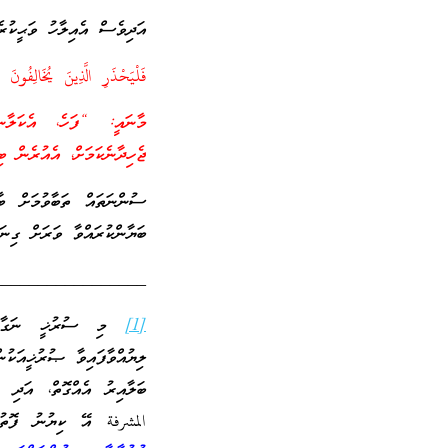
އަދިވެސް އެއިލާހު ވަޙީކުރެއ
فَلْيَحْذَرِ الَّذِينَ يُخَالِفُو
މާނައީ: “ފަހެ، އެކަލާނ
ޖެހިދާނެކަމަށް، އެއުރެން ބި
ސުންނަތައް ތަބާވުމަށް ބާރ
ބަޔާންކުރައްވާ ވަރަށް ގިނަ 
_________________
[1]
ލިޔުއްވާފައިވާ ޞުރުޚީއަކު
ބަލާއިރު އެއްގޮތް، އަދި 
المشرفة އޭ ކިޔުނު ފޮތ