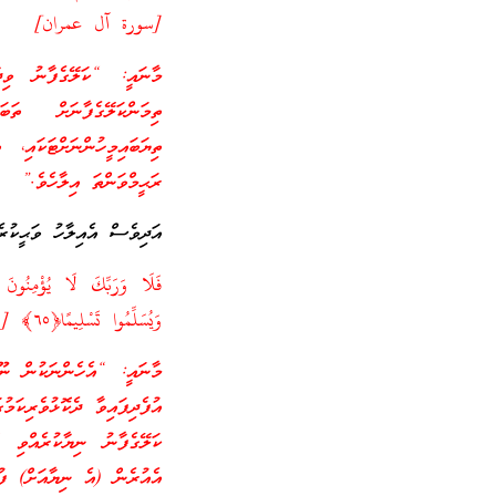
[سورة آل عمران]
މާނައީ: “ކަލޭގެފާނު ވިދާ
ތިމަންކަލޭގެފާނަށް ތަ
ތިޔަބައިމީހުންނަށްޓަކައި،
ރަޙީމްވަންތަ އިލާހެވެ.”
އަދިވެސް އެއިލާހު ވަޙީކުރެއ
فَلَا وَرَبِّكَ لَا يُؤْمِنُونَ
وَيُسَلِّمُوا تَسْلِيمًا﴿٦٥﴾ [سورة النساء]
މާނައީ: “އެހެންނަކުން ނޫނ
އުފެދިފައިވާ ދެކޮޅުވެރިކަމ
ކަލޭގެފާނު ނިޔާކުރެއްވި ގ
އެއުރެން (އެ ނިޔާއަށް) ފުރ