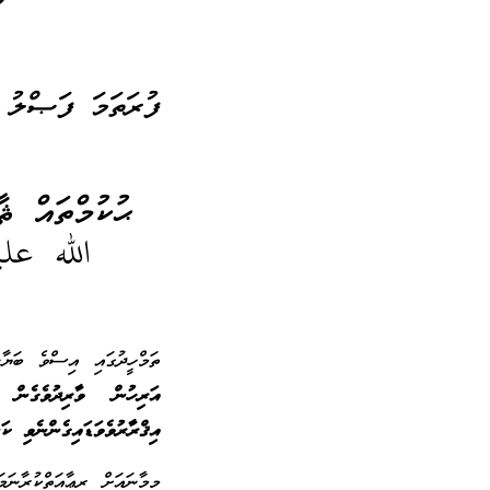
ފުރަތަމަ ފަޞްލު
ޙުކުމްތައް ޘ
الله عل
ތަމްހީދުގައި އިސްވެ ބަޔާ
އަރިހުން ވާރިދުވެގެން 
އިޤްރާރުވެވަޑައިގެންނެވި ކަނ
މިމާނައަށް ރިޢާއަތްކުރާ