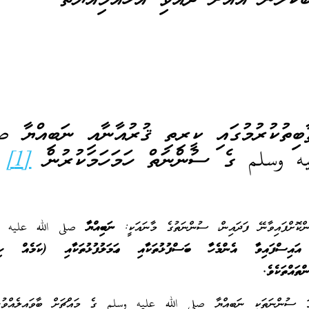
ާބިތުކުރުމުގައި ކީރިތި ޤުރުއާނާއި ނަބިއްޔާ ص
يه وسلم ގެ ސުންނަތް ހަމަހަމަކުރުން
[1]
ންކޮށްފައިވާނޭ ފަދައިން، ސުންނަތުގެ މާނައަކީ:
ނަބިއްޔާ
صلى الله عليه
އައިސްފައިވާ އެންމެހާ ބަސްފުޅުތަކާއި ޢަމަލުފުޅުތަކާއި (ކަމެއް ހިނ
ްތައްތަކެވެ.
ނަމަ ސުންނަތަކީ ނަބިއްޔާ صلى الله عليه وسلم ގެ މައްޗަށް ބާވައިލެއްވުނ