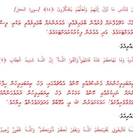
 لِلنَّاسِ مَا نُزِّلَ إِلَيْهِمْ وَلَعَلَّهُمْ يَتَفَكَّرُونَ ﴿٤٤﴾ [سورة النحل]
ު، ކަލޭގެފާނަށް ޤުރުއާން ބާވައިލެއްވީ، އެއުރެންނަށް ބާވައިލެއްވި ތަކެތި، މީސްތ
ުމަށްޓަކައެވެ. އަދި އެއުރެން ފިކުރުކުރުމަށްޓަކައެވެ.”
ްވިއެވެ.
وَمَا آت
ބައިމީހުންނަށް ގެނެސްދެއްވި ކޮންމެ އެއްޗެއްގައި، ފަހެ، ތިޔަބައިމީހުން ހިފާށ
ުންނަށް ނަހީކުރެއްވި ކޮންމެ ކަމަކުން، ފަހެ، ތިޔަބައިމީހުން ދުރުވެގަންނާށެ
ުވާވެރިވާށެވެ! ހަމަކަށަވަރުން، ﷲ އީ، ޢުޤޫބާތް ގަދަފަދަވެގެންވާ އިލާހެވެ.”
ްވިއެވެ.