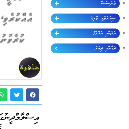
ޢަރަބިބަސް
ސިޔަރަތާއި ތާރީޚް
އަދަބާއި އަޚްލާޤު
ދުޢާއާއި ޛިކުރު
އިސްލާމްދީނުގ
ބ