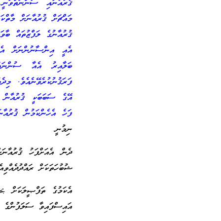
ޤުރުއާނާއި ސުންނަތްވަނީ
މައްޗަށް ޤުރުއާނަށް މާތްކ
ޤުރުއާނުގެ ލަފްޒުތައް ބާވ
އެއީ އިންސާނުންނަށް އެފަ
ބަލާއިރު އެއާ ސުންނަތާ
ފަރަޤުނުކުރެވޭނެއެވެ. މިދ
އޭގެ ސަބަބަކީ ޤުރުއާން ޙ
ފަހެ އެހެންކަމުން ޤުރުއާނ
ނިމުނީ
ދެން އެއަށްފަހު ޤުރުއާނަށ
ޝުބުހަތަކަށް ރައްދުދެއްވިއެ
އައިސްފައިވާ ސަލަފުންގެ ބ