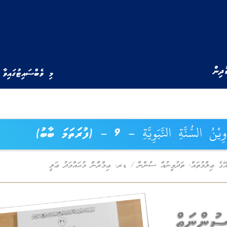
ުދިން
މި ވެބްސައިޓުގައިވާ 
يْنُ السُّنَّةِ النَّبَوِيَّةِ – 9 – (ފުރަތަމަ ބާބު)
ޭގެ ޢިލްމުތައް
,
ތަދުވީނުއް ސުންނާ
/
ޑރ. ޢިމްރާން މުޙައްމަދު ޢަލީ