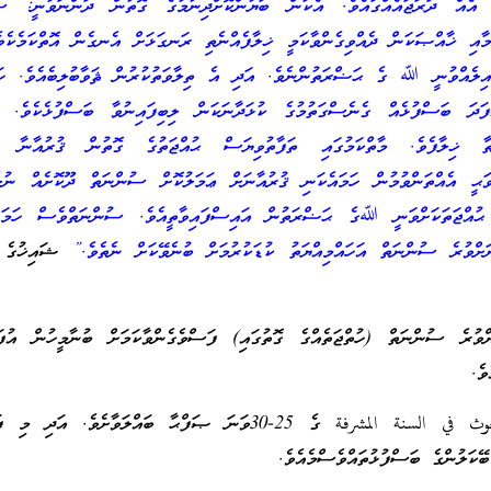
 އެއް ދަރަޖައެއްގައެވެ. އެކަން ބަޔާންކޮށްދިނުމުގެ ގޮތުން ދަންނަވާނީ: ސު
ަމާއި ޚާއްޞަކަން ދެއްވިގެންވާކަމީ ޚިލާފެއްނެތި ރަނގަޅަށް އެނގެން އޮތްކަމެކެވ
ައިލެއްވުނީ ﷲ ގެ ޙަޟްރަތުންނެވެ. އަދި އެ ތިލާވަތުކުރުން ޘަވާބުލިބެއެވެ. ހަމ
ދަ ބަސްފުޅެއް ގެނެސްގަތުމުގެ ކުޅަދާނަކަން ލިބިފައިނުވާ ބަސްފުޅެކެވެ. އެ
 ޚިލާފެވެ. މާތްކަމުގައި ތަފާތުވިޔަސް ޙުއްޖަތުގެ ގޮތުން ޤުރުއާނާ ސ
ެވަޙީ އެއްތަންވުމުން ހަމައެކަނި ޤުރުއާނަށް ޢަމަލުކޮށް ސުންނަތް ދޫކޮށެއް ނުލެ
ުއްޖަތަކަށްވަނީ ﷲގެ ޙަޟްރަތުން އައިސްފައިވާތީއެވެ. ސުންނަތްވެސް ހަމައެފ
ަށްވުރެ ސުންނަތް އަހައްމިއްޔަތު ކުޑަކުރުމަށް ބުނެވޭކަށް ނެތެވެ.”
ޝައިޚުގެ ބ
ްވުރެ ސުންނަތް (ހުތްޖަތެއްގެ ގޮތުގައި) ފަސްވެގެންވާކަމަށް ބުނާމީހުން އުފައ
ވެ.
އެކަމުގެ ތަފްޞީލަކަށް بحوث في السنة المشرفة ގެ 25-30ވަނަ ޞަފްޙާ ބައްލަވާށެވެ. 
ޭކަލުންގެ ބަސްފުޅުތައްވެސްމެއެވެ.