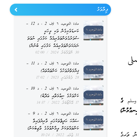
ފިލާވަޅު
مادة التوحيد ٦ (ف 2 ، د 12 –
ކަނޑައެޅިގެން ވަކި މީހަކީ
ސުވަރުގެވަންތަވެރިއެއް ކަމުގައި ނުވަތަ
ނަރަކަވަންތަވެރިއެއް ކަމުގައި ބުނުން)
30 ނޮވެމްބަރު 2024
02:00
لى
مادة التوحيد ٦ (ف 2 ، د 11 –
ޤިޔާމަތްދުވަހުގެ ކަންތައްތައް)
28 ފެބްރުއަރީ 2023
17:02
مادة التوحيد ٦ (ف 2 ، د 10 –
ކަށްވަޅުގެ ނިޢުމަތާއި ޢަޛާބު)
 وسلم
ގެ
17 އޮކްޓޯބަރު 2022
14:37
ގުމުން)
مادة التوحيد ٦ (ف 2 ، د 9 –
ޞައްޙަ ޙަދީޘްތަކުގައި ވާރިދުފައިވާ
ކަންތައްތަކަށް އީމާންވުމުގެ ވާޖިބުކަން)
ު ވަޙީގެ
31 ޖުލައި 2022
10:24