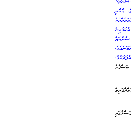
ންނަތުގެ
ެ. އެހެނީ
ައެއާއެކު
ހަމައިން
ުންނަތް
ވޭނެއެވެ.
ަދައެވެ.
ަސްފުޅު
ްދާފައިވާ
އަދި މި ފަޞްލުގައި