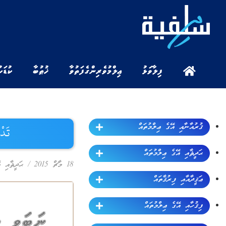
ފިލާވަޅު
ޢިލްމުވެރިންގެ ފަތުވާ
ޚުޠުބާ
ކުޑަކ
ޤުރުއާނާއި އޭގެ ޢިލްމުތައް
تَدْوِ
ޙަދީޘާއި އޭގެ ޢިލްމުތައް
18 މާޗް 2015
/
ޙަދީޘާއި އ
ޢަޤީދާއާއި ފިރުޤާތައް
ފިޤުހާއި އޭގެ ޢިލްމުތައް