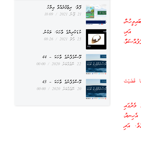
ފޮތް: ރިޒްޤުދެއްވާ އިލާހު
21 ޖޫން 2021
18:09
ިމީހުން،
. އަދި،
ކުޑަކުދިންގެ ވާހަކަ: ލަކުނު
25 މާޗް 2021
08:26
ފުއްސަވާ،
މޫސާގެފާނުގެ ވާހަކަ – 44
22 ނޮވެމްބަރު 2020
00:00
َا قَضَيْتَ
މޫސާގެފާނުގެ ވާހަކަ – 43
20 ނޮވެމްބަރު 2020
00:00
 މެދުގައި
 އެހިނދު،
ެވެ. އަދި