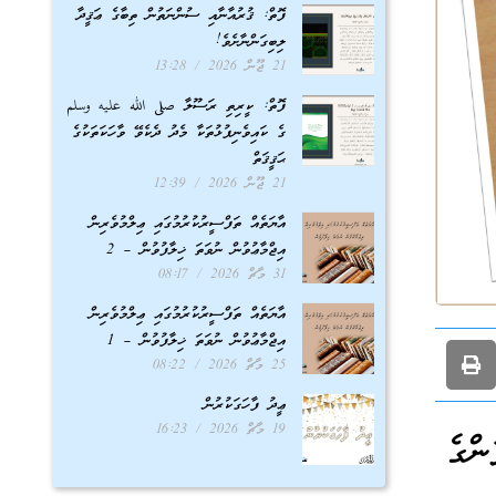
ފޮތް: ޤުރުއާނާއި ސުންނަތުން ތިބާގެ ޢަޤީދާ
ލިބިގަންނާށެވެ!
21 ޖޫން 2026
13:28
ފޮތް: ކީރިތި ރަސޫލާ صلى الله عليه وسلم
ގެ ކައިވެނިފުޅުތަކާ މެދު ދެކެވޭ ވާހަކަތަކުގެ
ޙަޤީޤަތް
21 ޖޫން 2026
12:39
އާޔަތެއް ތަފްސީރުކުރުމުގައި ޢިލްމުވެރިން
އިޖްމާޢުވުން ނުވަތަ ޚިލާފުވުން – 2
31 މާޗް 2026
08:17
އާޔަތެއް ތަފްސީރުކުރުމުގައި ޢިލްމުވެރިން
އިޖްމާޢުވުން ނުވަތަ ޚިލާފުވުން – 1
25 މާޗް 2026
08:22
ޢީދު ފާހަގަކުރުން
19 މާޗް 2026
16:23
ންގެ