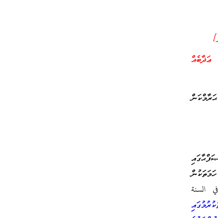
]
ޢަޛާބެއް
ަރާމްކަން
ގެ ފޮތެއްކަމުގައިވާ (الكفاية) ގެ 39ވަނަ ޞަފްޙާގައި
ަމަތަކުން
في السنة
ރުމުގައި