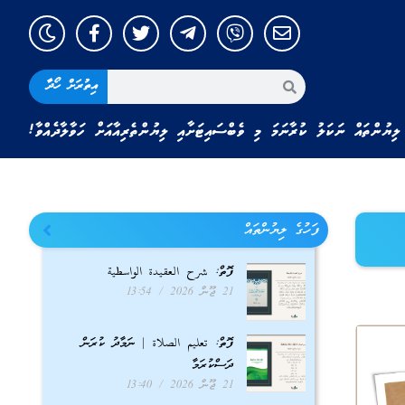
އިތުރަށް ހޯދާ
ލިޔުންތައް ނަކަލު ކުރާނަމަ މި ވެބްސައިޓަށާއި ލިޔުންތެރިއާއަށް ހަވާލާދެއްވާ!
ފަހުގެ ލިޔުންތައް
ފޮތް: شرح العقيدة الواسطية
21 ޖޫން 2026
13:54
ފޮތް: تعليم الصلاة | ނަމާދު ކުރަން
ދަސްކުރަމާ
21 ޖޫން 2026
13:40