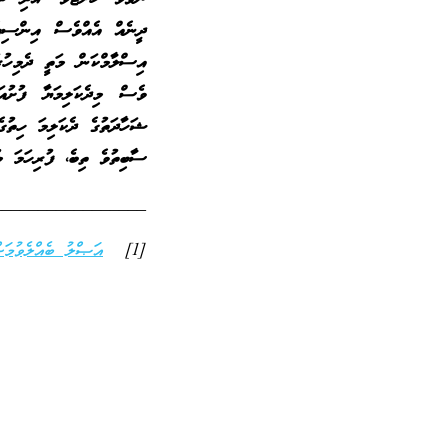
ދީނެއް އެއްވެސް އިންސިއެއ
އިސްލާމްކަން މަތީ ދެމިހުރ
ވެސް މިދެކަލިމަޔާ ފުށުއ
ޝަހާދަތުގެ ދެކަލިމަ ހިތުގ
ސާބިތުވެ ތިބެ
،
ފުރިހަމަ މުސ
_________________
[1]
އަޞްލު ބެއްލެވުމަށ