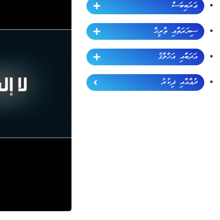
ޢަރަބިބަސް
ސިޔަރަތާއި ތާރީޚް
އަދަބާއި އަޚްލާޤު
ދުޢާއާއި ޛިކުރު