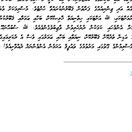
ް އަދި ޖިންނިއެއްގެ ފަރާތުން ޤަބޫލުނުކުރައްވާ ހުށްޓެވެ. މުސްލިމަކަށް ވުމަށ
ުމަށްޓަކައި، ﷲ އަށްޓަކައި ހިތްނިޔަތް ޚާލިޞްކޮށް، ބަހާއި ޢަމަލާއި ޤަބޫލުކުރުނ
ަރާ އެންމެހައި ކަމަކުން ދުރުހެލިވުން ވާޖިބުވެގެންވެއެވެ. ﷲ ސުބުޙާނަހޫ 
ެ އަޑިން ތެދުކޮށް ޤަބޫލުކޮށް، ނިޔަތާއި ބަހާއި ޢަމަލުގައި ވެސް އެ ދެކަލިމައިގެ
ްލިމުންގެ ގޮތުގައި މަރުވުމުގެ ތައުފީޤު އަޅަމެން އެންމެންނަށް ދެއްވާށިއެވެ! އ
_________________________
ް