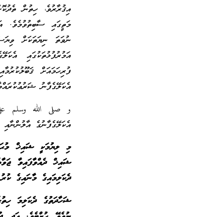
އިޤުރާރުވެ، ހިތުން ތެދުކޮ
މަތީގައި ސާބިތުވުމެވެ. އ
ނުވަތަ ނިޔަތަކަށް ވިޔަސ
އަމުރުފުޅުތަކުގައި އެކަލޭ
ފުރިހަމައަށް ޤަބޫލުކުރުމާއ
އެކަލޭގެފާނު ޝަރުޢުކުރައް
و صلى الله وسلم على ن
އެކަލޭގެފާނުގެ އާލުންނާއި 
މި ލިޔުމަކީ ޝައިޚް މުޙައ
ޝައިޚް ދެއްވާފައިވާ ޖަވާބ
ދެކަލިމައިގެ މާނައިގެ ކުރު 
ޝަހާދަތުގެ ދެކަލިމަ ހިތުގ
ނުވެވޭ ހުށްޓެވެ. އަދި ދު