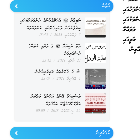
ޚުޠުބާ
ްފަހުގައި
ްތަކުގައި
ނަބިއްޔާ ﷺ އެކަލޭގެފާނުގެ އުންމަތަށްޓަކައި
ބިރުފުޅުގެން ވަޑައިގެންނެވި ކަންތައްތައް
ވަތަޢާލާ
5 ފެބްރުއަރީ 2023
18:45
 މަތީގައި
މާތް ނަބިއްޔާ ﷺ ގެ ވަދާޢީ ޚުތުބާގެ
ާމީން.
އުސްއަލިތައް
21 ޖުލައި 2021
23:12
ﷲ ގެ ގެކޮޅުތައް މަތިވެރިކުރުން
4 އޭޕްރިލް 2021
23:07
މުސްލިކަމު އޭނާގެ އަޚުންގެ މައްޗަށް
އަދާކޮށްދޭންޖެހޭ ޙައްޤުތައް
22 ޑިސެމްބަރު 2018
00:00
ކުޑަކުދިން