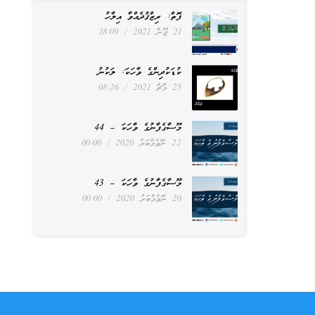
ފޮތް: ރިޒްޤުދެއްވާ އިލާހު
21 ޖޫން 2021
18:09
ކުޑަކުދިންގެ ވާހަކަ: ލަކުނު
25 މާޗް 2021
08:26
މޫސާގެފާނުގެ ވާހަކަ – 44
22 ނޮވެމްބަރު 2020
00:00
މޫސާގެފާނުގެ ވާހަކަ – 43
20 ނޮވެމްބަރު 2020
00:00