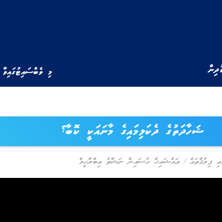
ުދިން
މި ވެބްސައިޓުގައިވާ 
ޝަހާދަތުގެ ދެކަލިމައިގެ މާނައަކީ ކޮބާ؟
އި ފިރުޤާތައް
/
އައްޝައިޚް ޙުސައިން ނަޝާޠު އިބްރާހީމް