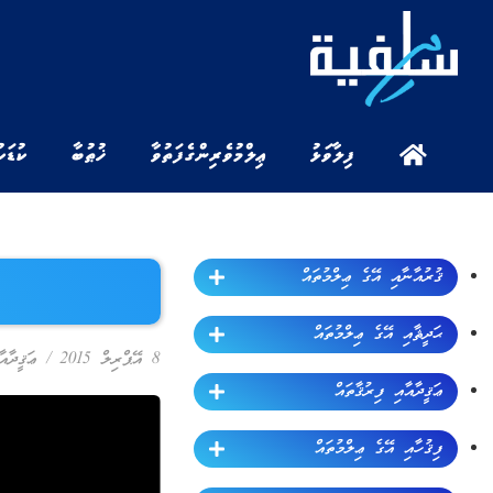
ފިލާވަޅު
ޢިލްމުވެރިންގެ ފަތުވާ
ޚުޠުބާ
ކުޑަކ
ޤުރުއާނާއި އޭގެ ޢިލްމުތައް
ޙަދީޘާއި އޭގެ ޢިލްމުތައް
8 އޭޕްރިލް 2015
/
ޢަޤީދާއާ
ޢަޤީދާއާއި ފިރުޤާތައް
ފިޤުހާއި އޭގެ ޢިލްމުތައް