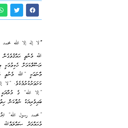
”لا
إله إلا الله محمد 
ﷲ މެނުވީ ޙައްޤުވެގެން އަ
މާނައަކީ ”ﷲ މެނުވީ ޙައްޤ
ކަށަވަރުކުރުމެކެވެ. ”لا إ
”إلا الله“ ގެ މުރާދަކީ 
ބައިވެރިޔަކު ނުވާކަން ހިތުނ
”محمد رسول الله“ (މުޙައ
މުޙައްމަދު ޞައްލައްﷲ ޢަލ