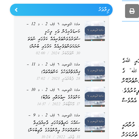
ފިލާވަޅު
مادة التوحيد ٦ (ف 2 ، د 12 –
ކަނޑައެޅިގެން ވަކި މީހަކީ
ސުވަރުގެވަންތަވެރިއެއް ކަމުގައި ނުވަތަ
ނަރަކަވަންތަވެރިއެއް ކަމުގައި ބުނުން)
30 ނޮވެމްބަރު 2024
02:00
މައީ ﷲގެ
مادة التوحيد ٦ (ف 2 ، د 11 –
ه إلا الله“ ގެ
ޤިޔާމަތްދުވަހުގެ ކަންތައްތައް)
28 ފެބްރުއަރީ 2023
17:02
ތެދުކޮށް
ކުރުމެވެ.
مادة التوحيد ٦ (ف 2 ، د 10 –
ކަށްވަޅުގެ ނިޢުމަތާއި ޢަޛާބު)
އެއްވެސް
17 އޮކްޓޯބަރު 2022
14:37
مادة التوحيد ٦ (ف 2 ، د 9 –
ޞައްޙަ ޙަދީޘްތަކުގައި ވާރިދުފައިވާ
މުރާދަކީ
ކަންތައްތަކަށް އީމާންވުމުގެ ވާޖިބުކަން)
ދުކަމަށް
31 ޖުލައި 2022
10:24