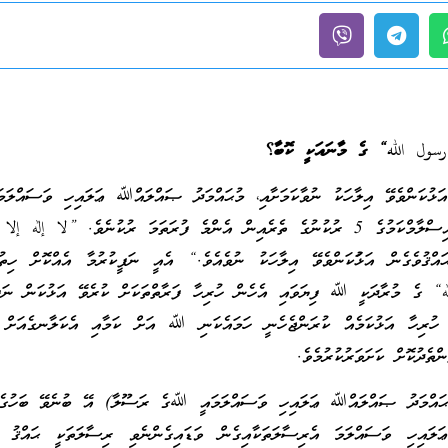
رسول الله“
ގެ މާނައަކީ ކޮބާ
؟
ޅުކަންވެވޭ އިލާހަކު ނުވާކަމަށާއި، މުޙައްމަދު ޞައްލައްﷲ ޢަލައިހި ވަސައްލަ
ރަސޫލާކަމަށް ހެކިވުމަކީ އިސްލާމްކަމުގެ 5 ރުކުނުގެ ތެރެއިން އެންމެ ފުރަތަމަ ރުކުނެވެ. ”لا إل
ުވެގެން އަޅުަކަންވެވޭ އިލާހަކު ނުވެއެވެ.“ އެއީ ނަފީކުރުމާ އެއްކޮށް ހިތުން
له“ ގެ މުރާދަކީ ﷲ ފިޔަވައި އެހެން ހުރިހާ ފަރާތްތަކަށް ކުރެވޭ އަޅުކަން ނަފީ
ހުރިހާ އަޅުކަމެއް ކުރަންޖެހެނީ ހަމައެކަނި ﷲ އަށް ކަމާއި އެކަލާނގެއަށް 
ްތެދުކޮށް ކަށަވަރުކުރުމެވެ.
ްމަދު ޞައްލައްﷲ ޢަލައިހި ވަސައްލަމައީ ﷲގެ ރަސޫލާ) އޭ ބުނެވޭ ބަހުގެ 
ައިހި ވަސައްލަމަ އެރިސާލަތަކާއިގެން ވަޑައިގެންނެވި ރިސާލަތަކީ ޙައްޤު ތެ