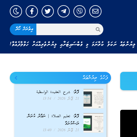
އިތުރަށް ހޯދާ
ލިޔުންތައް ނަކަލު ކުރާނަމަ މި ވެބްސައިޓަށާއި ލިޔުންތެރިއާއަށް ހަވާލާދެއްވާ!
ފަހުގެ ލިޔުންތައް
ފޮތް: شرح العقيدة الواسطية
21 ޖޫން 2026
13:54
ފޮތް: تعليم الصلاة | ނަމާދު ކުރަން
ދަސްކުރަމާ
21 ޖޫން 2026
13:40