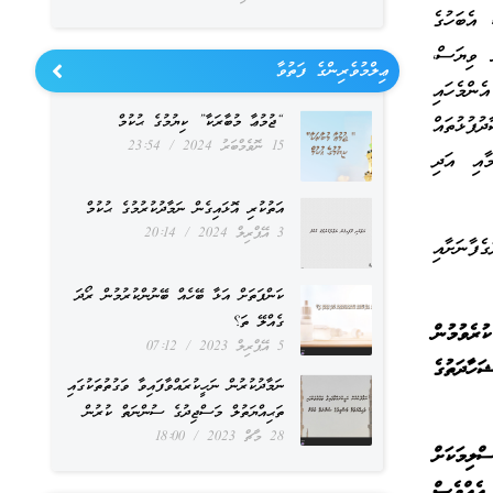
 އެބަހުގެ
 ވިޔަސް،
ޢިލްމުވެރިންގެ ފަތުވާ
ންމެހައި
“ޖުމުޢާ މުބާރަކާ” ކިޔުމުގެ ޙުކުމް
ުފުޅުތައް
15 ނޮވެމްބަރު 2024
23:54
މާއި އަދި
އަތުކުރި އޮޅައިގެން ނަމާދުކުރުމުގެ ޙުކުމް
3 އޭޕްރިލް 2024
20:14
ާނަށާއި
ކަންފަތަށް އަޅާ ބޭހެއް ބޭނުންކުރުމުން ރޯދަ
ގެއްލޭ ތަ؟
ރެވުމުން
5 އޭޕްރިލް 2023
07:12
ަހާދަތުގެ
ނަމާދުކުރުން ނަހީކުރައްވާފައިވާ ވަގުތުތަކުގައި
ތަޙިއްޔަތުލް މަސްޖިދުގެ ސުންނަތް ކުރުން
28 މާޗް 2023
18:00
ްލިމަކަށް
އެއްވެސް