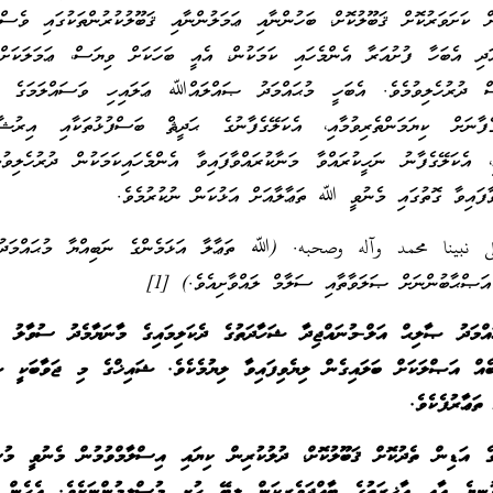
ށް ކަށަވަރުކޮށް ޤަބޫލުކޮށް، ބަހުންނާއި ޢަމަލުންނާއި ޤަބޫލުކުރުންތަކުގައި ވެސް
ަދި އެބަހާ ފުށުއަރާ އެންމެހައި ކަމަކުން، އެއީ ބަހަކަށް ވިޔަސް، ޢަމަލަކަށް
ް ދުރުހެލިވުމެވެ. އެބަހީ މުޙައްމަދު ޞައްލައްﷲ ޢަލައިހި ވަސައްލަމަގެ އެ
ގެފާނަށް ކިޔަމަންތެރިވުމާއި، އެކަލޭގެފާނުގެ ޙަދީޘް ބަސްފުޅުތަކާއި އިރުޝާދ
ި، އެކަލޭގެފާނު ނަހީކުރައްވާ މަނާކުރައްވާފައިވާ އެންމެހައިކަމަކުން ދުރުހެލިވު
ވާފައިވާ ގޮތުގައި މެނުވީ ﷲ ތަޢާލާއަށް އަޅުކަން ނުކުރުމެވެ.
بينا محمد وآله وصحبه. (ﷲ ތަޢާލާ އަޅަމެންގެ ނަބިއްޔާ މުޙައްމަދުގެފ
އަޞްޙާބުންނަށް ޞަލަވާތާއި ސަލާމް ލައްވާށިއެވެ.) [1]
ްމަދު ޞާލިޙް އަލް-މުނައްޖިދާ ޝަހާދަތުގެ ދެކަލިމައިގެ މާނަޔާމެދު ސުވާލު ކު
ެއް އަޞްލަކަށް ބަލައިގެން ލިޔެވިފައިވާ ލިޔުމެކެވެ. ޝައިޚްގެ މި ޖަވާބަކީ ޝ
ތަޢާރުފެކެވެ.
ެ އަޑިން ތެދުކޮށް ޤަބޫލުކޮށް، ދުލުކުރިން ކިޔައި އިސްލާމްވުމުން މެނުވީ މުސ
ނިޔެ އާއި އާޚިރަތުގެ ބާއްޖަވެރިކަން ލިބޭ ހުށީ މުސްލިމުންނަށެވެ. އެހެން 