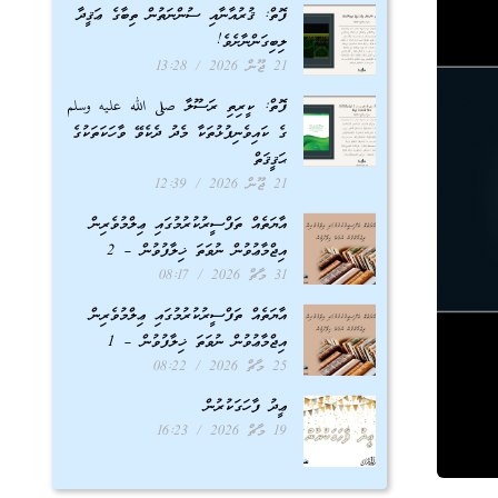
ފޮތް: ޤުރުއާނާއި ސުންނަތުން ތިބާގެ ޢަޤީދާ
ލިބިގަންނާށެވެ!
21 ޖޫން 2026
13:28
ފޮތް: ކީރިތި ރަސޫލާ صلى الله عليه وسلم
ގެ ކައިވެނިފުޅުތަކާ މެދު ދެކެވޭ ވާހަކަތަކުގެ
ޙަޤީޤަތް
21 ޖޫން 2026
12:39
އާޔަތެއް ތަފްސީރުކުރުމުގައި ޢިލްމުވެރިން
އިޖްމާޢުވުން ނުވަތަ ޚިލާފުވުން – 2
31 މާޗް 2026
08:17
އާޔަތެއް ތަފްސީރުކުރުމުގައި ޢިލްމުވެރިން
އިޖްމާޢުވުން ނުވަތަ ޚިލާފުވުން – 1
25 މާޗް 2026
08:22
ޢީދު ފާހަގަކުރުން
19 މާޗް 2026
16:23