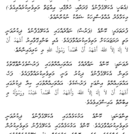
(އެބަހީ؛ އެކަލޭގެފާނުގެ ޤަދަރާއި، ޚުލްޤާއި، ޢިއްޒަތް މަތިވެރިކުރެއްވިއެވެ.)
މިކަމާމެދު އެއްވެސްމީހަކު ޝައްކު ނުކުރާނެއެވެ.
ފުރަތަމައީ؛ ކޮންމެ (ފަރުޟު) ނަމާދެއްގައި އެކަލޭގެފާނުގެ ޛިކުރުވަނީ
މަތީ ދަރަޖައަކަށް މަތިވެރިކުރައްވާފައެވެ. އެއީ ބަންގިގޮވާއިރު أَشْهَدُ أَنْ
لاَ إِلَهَ إِلاَّ اللهُ، أَشْهَدُ أَنَّ مُحَمَّداً رَسُوْلُ اللهِ މި ކަލިމައިންނެވެ.
ދެވަނައީ؛ ކޮންމެ ނަމާދެއްގެ އައްތަޙިއްޔާތުގައި ފަރުޟުވެގެންވާގޮތުގެ
މަތިން އެކަލޭގެފާނުގެ ޛިކުރު ވަނީ މަތިވެރިކުރައްވާފައެވެ. ފަހެ،
އައްތަޙިއްޔާތު އިނުމަކީ ފަރުޟެކެވެ. އައްތަޙިއްޔާތުގައި ކިޔާ ޛިކުރުގައި
أَشْهَدُ أَنْ لاَ إِلَهَ إِلاَّ اللهُ، وَأَشْهَدُ أَنَّ مُحَمَّداً عَبْدُهُ ورَسُوْلُهُ މި
ޢިބާރާތް އައިސްފައިވެއެވެ.
ތިންވަނައީ؛ ކޮންމެ އަޅުކަމެއްގައި އެކަލޭގެފާނުގެ ޛިކުރުވަނީ
މަތިވެރިކުރައްވާފައެވެ. ކޮންމެ އަޅުކަމެއްގައި އެކަލޭގެފާނު މަތިވެރިކުރުން