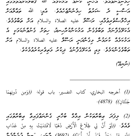
ހިމެނިގެންވެއެވެ. އެހެނީ، ކޮންމެ އަޅުކަމެއް ﷲ ޤަބޫލުކުރެއްވުމުގައި
އަސާސީ ދެ ޝަރުޠު ހިމެނެންޖެހެއެވެ. އެއީ؛ ﷲ ތަޢާލާއަށް
އިޚްލާޞްތެރިވުމާއި، ރަސޫލާ عليه الصلاة والسلام އަށް ތަބާވުމެވެ.
އެކަލޭގެފާނަށް ތަބާވެގެން އަޅުކަންކުރާހިނދު، ހިތަށް ގެނުވާނެކަމަކީ އެ
އަޅުކަމެއް ކުރަމުން މިގެންދަނީ ރަސޫލާ عليه الصلاة والسلام އަށް
ތަބާވެގެންކަމެވެ. މިއީ އެކަލޭގެފާނުގެ ޛިކުރު މަތިވެރިކުރެވުމެކެވެ.
(ނުނިމޭ)
______________________
(1) أخرجه البخاري، كتاب التفسير، باب قوله: ((وَمِن دُونِهِمَا
جَنَّتَانِ)) (4878).
(2) މިފަދަ ޢިބާރާތަކުން އިމާމް ބުޚާރީ ގެންނަވާފައިވާ ޢިބާރާތުގައި
ވެއެވެ. ((لَوْ أَنَّ لِي طِلَاعَ الْأَرْضِ ذَهَبًا لَافْتَدَيْتُ بِهِ مِنْ عَذَابِ
اللَّهِ عَزَّ وَجَلَّ قَبْلَ أَنْ أَرَاهُ)) (3692) މާނައީ: “ބިން ފުރެންދެން