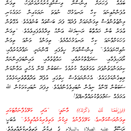
ބައެއް ފަހަރަށް އިންސާނާ ވިސްނާފިކުރުކުރުމަށްފަހު، ތިމަން
އުފަންނުވިނަމަ ކިހާ ރަނގަޅުހޭ، ނުވަތަ ނަރަކައިން ހަމައެކަނި
މިންޖުވުންވެސް ތިމަންނައަށް ފުދެއޭ ފަދަ ބަސްތައް ބުނެވެއެވެ. އެގޮތުން
ޢުމަރު ބުން ޚައްޠާބު ރަޟިޔަﷲ ޢަންހު ވިދާޅުވެފައިވެއެވެ. “ތިމަން
ގަހަކަށްވާނަމަ ކިހާ ރަނގަޅުހެއްޔެވެ. ތިމަންގެ މަންމަ ތިމަން
ނުވިހޭނަމައެވެ.” އިންސާނާއަށް ހީވެފައި އޮންނަނީ ނަމާދުކުރުމާއި،
ރޯދަހިފުމާއި، ޞަދަޤާތްކުރުމާއި، ޙައްޖުވުމާއި، މައިންބަފައިންނަށް
ކިޔަމަންގަތުންފަދަ ޢަމަލުތައް ކުރުމުގެ ސަބަބުން އޭނާ އެހުރީ އަމާންކަން
ލިބިގެންކަމުގައެވެ. އެހެންނަމަވެސް، ހިތުގައި އުފެދޭ ޢަދާވާތްތެރިކަމެއްގެ
ސަބަބުން އޭނާގެ ނިމުން ނުބައިވެގެންދެއެވެ. މިފަދަ ނުބައިކަމަކުން ﷲ
އަޅަމެއް ސަލާމަތްކުރައްވާނދޭވެ!
((وَرَ‌فَعْنَا لَكَ ذِكْرَ‌كَ)) މާނައީ: “އަދި ކަލޭގެފާނަށްޓަކައި
ތިމަންރަސްކަލާނގެ، ކަލޭގެފާނުގެ ޛިކުރު މަތިވެރިކުރެއްވީމެވެ.”
އެބަހީ؛
ރަސޫލާ عليه الصلاة والسلام ގެ ޛިކުރު މަތިވެރިކުރެއްވިއެވެ.