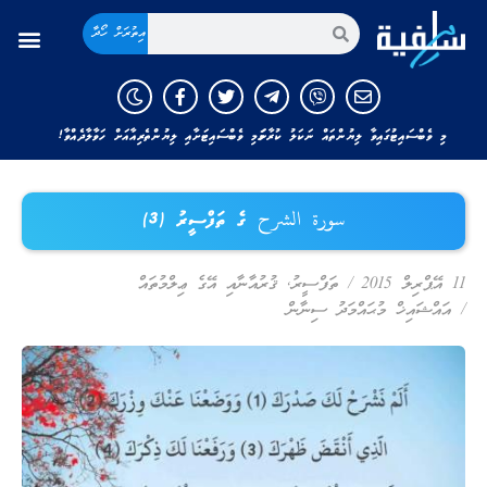
އިތުރަށް ހޯދާ
މި ވެބްސައިޓުގައިވާ ލިޔުންތައް ނަކަލު ކުރާނަމަ މި ވެބްސައިޓަށާއި ލިޔުންތެރިއާއަށް ހަވާލާދެއްވާ!
سورة الشرح ގެ ތަފްސީރު (3)
11 އޭޕްރިލް 2015
/
ތަފްސީރު
,
ޤުރުއާނާއި އޭގެ ޢިލްމުތައް
/
އައްޝައިޚް މުޙައްމަދު ސިނާން