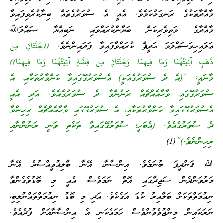
މާއްދާތަކުގެ ރަނގަޅުކަމެވެ. އެއީ އެ ސުވަރުގެތައް ބިނާކުރެވިފައިވާ
މާއްދާގެ މަތިވެރިކަން ބަޔާންކުރައްވައި ނަބިއްޔާ ޞައްލަﷲ
ޢަލައިހިވަސައްލަމަ ޙަދީޘް ކުރައްވާފައިވާ ފަދައިންނެވެ.
((جَنَّتَانِ مِنْ
ذَهَبٍ آنِيَتُهُمَا وَمَا فِيهِمَا، وَجَنَّتَانِ مِنْ فِضَّةٍ آنِيَتُهُمَا وَمَا فِيهِمَا))
މާނައީ: “(އެ ދެ ސުވަރުގެއަކީ) އެސުވަރުގޭގައިވާ ކަންވާރުތަކާއި، އެ
ސުވަރުގޭގައި ވާހާއެއްޗެއް ރަނުންވާ ދެ ސުވަރުގެއެވެ. އަދި އެއީ
އެސުވަރުގޭގައިވާ ކަންވާރުތަކާއި، އެ ސުވަރުގޭގައި ވާހާއެއްޗެއް ރިހިންވާ
ދެ ސުވަރުގެއެވެ. (އެބަހީ؛ ސުވަރުގޭގައިވާ ތަކެތި ވަނީ ރަނުންނާއި
ރިހިންނެވެ.)”
(1)
ﷲ ޤަންދީފަ ބުނަމެވެ. އިންސާނާ، އޭނާ ބާލިޣުވީއްސުރެ އޭނާ
މަރުވަންދެން ސަޖިދާގައި އޮތް ނަމަވެސް، އެއީ މި ބޮޑުވެގެންވާ
ނިޢުމަތްތަކަށް ބަލާއިރު ކުޑަ އަގެކެވެ. އަދި މި ބޮޑު ނިޢުމަތްތައްނުލިބި،
ނަރަކައިން މިންޖުވެވުންވެސް ހަމައެކަނި އެ އިންސާނާއަށް ފުދެއެވެ.