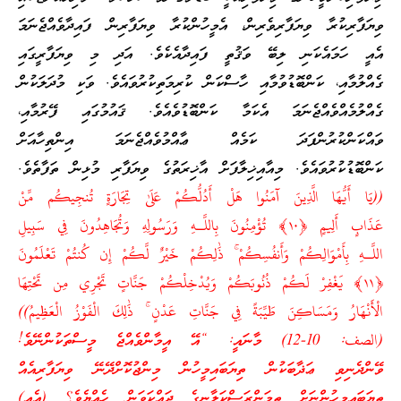
ވިޔަފާރިކުރާ ވިޔަފާރިވެރިން، އެމީހުންކުރާ ވިޔަފާރިން ފައިދާވެއްޖެނަމަ
އެއީ ހަމައެކަނި ލިބޭ ވަޤުތީ ފައިދާއެކެވެ. އަދި މި ވިޔަފާރީގައި
ގެއްލުމާއި، ކަންބޮޑުވުމާއި ހާސްކަން ކުރިމަތިކުރުވައެވެ. ވަކި މުދަލަކުން
ގެއްލުމެއްވެއްޖެނަމަ އެކަމާ ކަންބޮޑުވެއެވެ. ޤައުމުގައި ފޭރުމާއި،
ވައްކަންކުރުންފަދަ ކަމެއް ޢާއްމުވެއްޖެނަމަ އިންތިހާއަށް
ކަންބޮޑުކުރުވައެވެ. މިއާއިޚިލާފަށް އާޚިރަތުގެ ވިޔަފާރި މުޅިން ތަފާތެވެ.
((يَا أَيُّهَا الَّذِينَ آمَنُوا هَلْ أَدُلُّكُمْ عَلَىٰ تِجَارَ‌ةٍ تُنجِيكُم مِّنْ
عَذَابٍ أَلِيمٍ ﴿١٠﴾ تُؤْمِنُونَ بِاللَّـهِ وَرَ‌سُولِهِ وَتُجَاهِدُونَ فِي سَبِيلِ
اللَّـهِ بِأَمْوَالِكُمْ وَأَنفُسِكُمْ ۚ ذَٰلِكُمْ خَيْرٌ‌ لَّكُمْ إِن كُنتُمْ تَعْلَمُونَ
﴿١١﴾ يَغْفِرْ‌ لَكُمْ ذُنُوبَكُمْ وَيُدْخِلْكُمْ جَنَّاتٍ تَجْرِ‌ي مِن تَحْتِهَا
الْأَنْهَارُ‌ وَمَسَاكِنَ طَيِّبَةً فِي جَنَّاتِ عَدْنٍ ۚ ذَٰلِكَ الْفَوْزُ الْعَظِيمُ))
(الصف: 10-12) މާނައީ: “އޭ އީމާންވެއްޖެ މީސްތަކުންނޭވެ!
ވޭންދެނިވި ޢަޛާބަކުން ތިޔަބައިމީހުން މިންޖުކޮށްދޭނޭ ވިޔަފާރިއެއް
ތިޔަބައިމީހުންނަށް ތިމަންރަސްކަލާނގެ ދައްކަވަން ހެއްޔެވެ؟ (އެއީ)