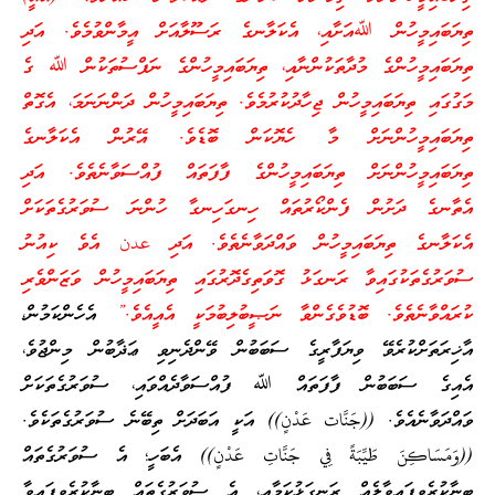
ތިޔަބައިމީހުން ﷲއަށާއި، އެކަލާނގެ ރަސޫލާއަށް އީމާންވުމެވެ. އަދި
ތިޔަބައިމީހުންގެ މުދާތަކުންނާއި، ތިޔަބައިމީހުންގެ ނަފްސުތަކުން ﷲ ގެ
މަގުގައި ތިޔަބައިމީހުން ޖިހާދުކުރުމެވެ. ތިޔަބައިމީހުން ދަންނަނަމަ، އެގޮތް
ތިޔަބައިމީހުންނަށް މާ ހެޔޮކަން ބޮޑެވެ. އޭރުން އެކަލާނގެ
ތިޔަބައިމީހުންނަށް ތިޔަބައިމީހުންގެ ފާފަތައް ފުއްސަވާނެތެވެ. އަދި
އެތާނގެ ދަށުން ފެންކޯރުތައް ހިނގަހިނގާ ހުންނަ ސުވަރުގެތަކަށް
އެކަލާނގެ ތިޔަބައިމީހުން ވައްދަވާނެތެވެ. އަދި عدن އެވެ ކިއުނު
ސުވަރުގެތަކުގައިވާ ރަނގަޅު ގޮވަތިގެދޮރުގައި ތިޔަބައިމީހުން ވަޒަންވެރި
ކުރައްވާނެތެވެ. ބޮޑުވެގެންވާ ނަޞީބުލިބުމަކީ އެއީއެވެ.”
އެހެންކަމުން،
އާޚިރަތަށްކުރެވޭ ވިޔަފާރީގެ ސަބަބުން ވޭންދެނިވި ޢަޛާބުން މިންޖުވެ،
އެއިގެ ސަބަބުން ފާފަތައް ﷲ ފުއްސަވާދެއްވައި، ސުވަރުގެތަކަށް
ވައްދަވާނެއެވެ. ((جَنَّات عَدْنٍ)) އަކީ އަބަދަށް ތިބޭނެ ސުވަރުގެތަކެވެ.
((وَمَسَاكِنَ طَيِّبَةً فِي جَنَّاتِ عَدْنٍ)) އެބަހީ؛ އެ ސުވަރުގެތައް
ބިނާކުރެވިފައިވާލެއް ރަނގަޅުކަމާއި، އެ ސުވަރުގެތައް ބިނާކުރެވިފައިވާ