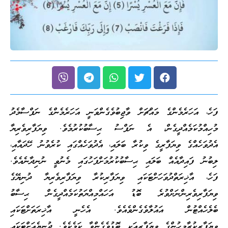
ފަހެ، އަހަރެމެންގެ މައްޗަށް ވާޖިބުވެގެންވަނީ އަހަރެމެންގެ ނަފްސާމެދު
މުހިއްމުކަމެއްދީގެން، އެ ނަފްސު ޙިސާބުކުރުމެވެ. ވިޔަފާރިވެރިޔާ
އެދުވަހެއްގެ ވިޔަފާރީގެ ވިކުރާ ބަލައި، އެދުވަހެއްގައި ކުރެވުނު ހޭދައާއި،
ލިބުނު ފައިދާއެއް ބަލައި ޙިސާބުކުރުމަށްފަހުގައި މެނުވީ ނުނިދާނެއެވެ.
ފަހެ، އާޚިރަތްދުވަހަށްޓަކައި ވިޔަފާރިކުރާ ވިޔަފާރިވެރިޔާ ދުނިޔޭގެ
ވިޔަފާރިވެރިންނަށްވުރެ ބޮޑު އަހައްމިއްޔަތުކަމެއްދީގެން ޙިސާބު
ބެލެހެއްޓުން އައުލާވެގެންވެއެވެ. އެހެނީ އާޚިރަތަށްޓަކައި
ވިޔަފާރިކުރާމީހުންގެ ވިޔަފާރިއަކީ ބޮޑުވެގެންވާ ކަމެކެވެ. ދުނިޔެއަށްޓަކައި