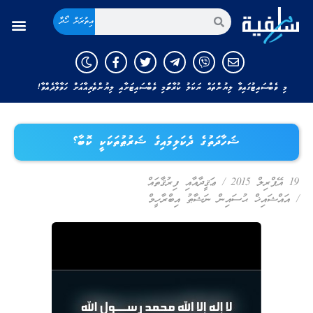
އިތުރަށް ހޯދާ
މި ވެބްސައިޓުގައިވާ ލިޔުންތައް ނަކަލު ކުރާނަމަ މި ވެބްސައިޓަށާއި ލިޔުންތެރިއާއަށް ހަވާލާދެއްވާ!
ޝަހާދަތުގެ ދެކަލިމައިގެ ޝަރުޠުތަކަކީ ކޮބާ؟
19 އޭޕްރިލް 2015
/
ޢަޤީދާއާއި ފިރުޤާތައް
/
އައްޝައިޚް ޙުސައިން ނަޝާޠު އިބްރާހީމް