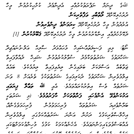
ﷲގެ ދީނަށް ނަފްރަތުކުރުމާއި އެދީނާމެދު ކުށްހީކުރުމުން މީހާ
ދުރުހެލިކޮށްދޭ
ލޯތްބާއި ވަފާތެރިކަން
އުރެދުމުން މީހާ ދުރުހެލިކޮށްދޭ
ކިޔަމަންވެ ދީންވެރިވުން
ދެކޮޅުހެދުމާއި އިންކާރުކުރުމުން މީހާ ދުރުހެލިކޮށްދޭ
ޤަބޫލުކުރުން
[1]
ނޯޓު: މިއީ ފަޟީލަތުއްޝައިޚް މުޙައްމަދު ޞާލިޙް އަލް-މުނައްޖިދާ
ޝަހާދަތުގެ ޝަރުޠުތަކާމެދު ސުވާލުކުރެވުމުން ޝައިޚް ދެއްވާފައިވާ
ޖަވާބެއް އަސްލަކަށް ބަލައިގެން ލިޔެވިފައިވާ ލިޔުމެކެވެ. ބައެއް
ޢިލްމުވެރިން ޝަހާދަތުގެ ދެކަލިމައިގެ ޝަރުޠުތަކުގެ ތެރެއަށް 8 ވަނަ
ޝަރުޠެއް ވެސް އިތުރުކުރައްވައެވެ. އެއީ
ﷲ ތަޢާލާ ފިޔަވައި
އަޅުކަންވެވޭ އެންމެހައި ފަރާތްތަކަށް ކާފަރުވުމެވެ.
(މި ޝަރުޠަކީ
ބަޔާންވެދިޔަ ޝަރުޠުތައް ފުރިހަމަވުމުން ފުރިހަމަވެގެންދާ،
އިޚްލާޞްތެރިކަމުގެ ދަށުން އަންނަ ޝަރުޠެއްކަމުގައި ޢިލްމުވެރިން
އެއްބަސްވެވަޑައިގަންނަވައެވެ. އެހެނެއްކަމަކު ކަމުގެ މުހިންމުކަމަށްޓަކައި