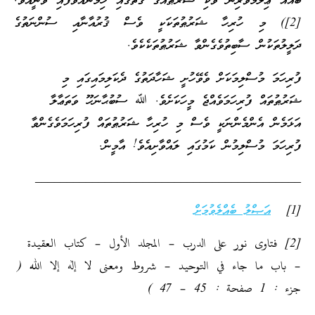
ބައެއް ޢިލްމުވެރިން ވަކި ޝަރުޠެއްގެ ގޮތުގައި ހިމަނުއްވާފައި ވަނީއެވެ.
[2]) މި ހުރިހާ ޝަރުޠުތަކަކީ ވެސް ޤުރުއާނާއި ސުންނަތުގެ
ދަލީލުތަކުން ސާބިތުވެގެންވާ ޝަރުޠުތަކެކެވެ.
ފުރިހަމަ މުސްލިމަކަށް ވެވޭހުށީ ޝަހާދަތުގެ ދެކަލިމައިގައި މި
ޝަރުޠުތައް ފުރިހަމަވެއްޖެ މީހަކަށެވެ. ﷲ ސުބުޙާނަހޫ ވަތަޢާލާ
އަޅަމެން އެންމެންނަކީ ވެސް މި ހުރިހާ ޝަރުޠުތައް ފުރިހަމަވެގެންވާ
ފުރިހަމަ މުސްލިމުން ކަމުގައި ލައްވާށިއެވެ! އާމީން.
__________________________________________
[1]
އަޞްލު ބެއްލެވުމަށް
[2] فتاوى نور على الدرب – المجلد الأول – كتاب العقيدة
– باب ما جاء في التوحيد – شروط ومعنى لا إله إلا الله (
جزء : 1 صفحة : 45 – 47 )