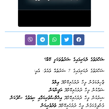
ޝަހާދަތުގެ ދެކަލިމައިގެ ޝަރުޠުތަކަކީ ކޮބާ
؟
ޝަހާދަތުގެ ދެކަލިމައިގެ 7 ޝަރުޠެއް ވެއެވެ. އެއީ:
ޖާހިލުކަމުން މީހާ ދުރުހެލިކޮށްދޭ
ޢިލްމު
ޝައްކުން މީހާ ދުރުހެލިކޮށްދޭ
ޔަޤީންކަން
ޝިރުކުން މީހާ ދުރުހެލިކޮށްދޭ
އިޚްލާޞްތެރިކަމާއި ނިޔަތުގެ ސާފުކަން
މުނާފިޤުކަމުން މީހާ ދުރުހެލިކޮށްދޭ
ތެދުވެރިކަން