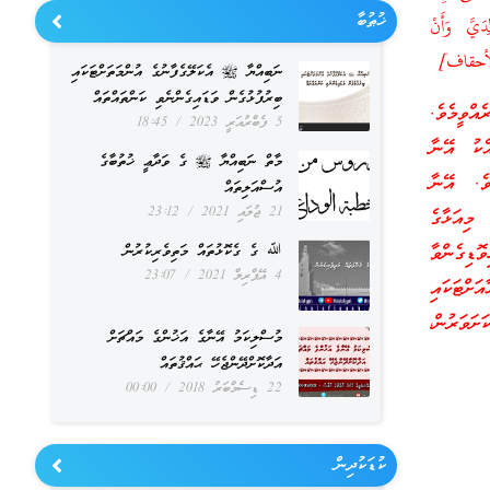
ޚުޠުބާ
دَيَّ وَأَنْ
حقاف]
ނަބިއްޔާ ﷺ އެކަލޭގެފާނުގެ އުންމަތަށްޓަކައި
ބިރުފުޅުގެން ވަޑައިގެންނެވި ކަންތައްތައް
އްވީމެވެ.
5 ފެބްރުއަރީ 2023
18:45
ެކު އޭނާ
މާތް ނަބިއްޔާ ﷺ ގެ ވަދާޢީ ޚުތުބާގެ
ވެ. އޭނާ
އުސްއަލިތައް
21 ޖުލައި 2021
23:12
މިއަޅާގެ
ޮޑިގެންވާ
ﷲ ގެ ގެކޮޅުތައް މަތިވެރިކުރުން
4 އޭޕްރިލް 2021
23:07
ށްޓަކައި
ށަވަރުން،
މުސްލިކަމު އޭނާގެ އަޚުންގެ މައްޗަށް
އަދާކޮށްދޭންޖެހޭ ޙައްޤުތައް
22 ޑިސެމްބަރު 2018
00:00
ކުޑަކުދިން