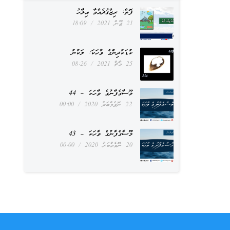
ފޮތް: ރިޒްޤުދެއްވާ އިލާހު
21 ޖޫން 2021
18:09
ކުޑަކުދިންގެ ވާހަކަ: ލަކުނު
25 މާޗް 2021
08:26
މޫސާގެފާނުގެ ވާހަކަ – 44
22 ނޮވެމްބަރު 2020
00:00
މޫސާގެފާނުގެ ވާހަކަ – 43
20 ނޮވެމްބަރު 2020
00:00