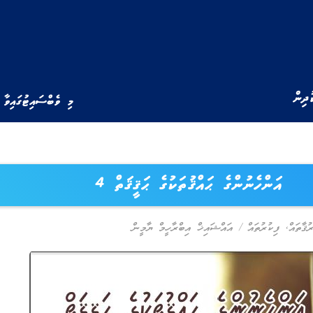
ުދިން
މި ވެބްސައިޓުގައިވާ 
އަންހެނުންގެ ޙައްޤުތަކުގެ ޙަޤީޤަތް 4
ުޤާތައް
,
ފިކުރުތައް
/
އައްޝައިޚް އިބްރާހީމް ޔާމީން