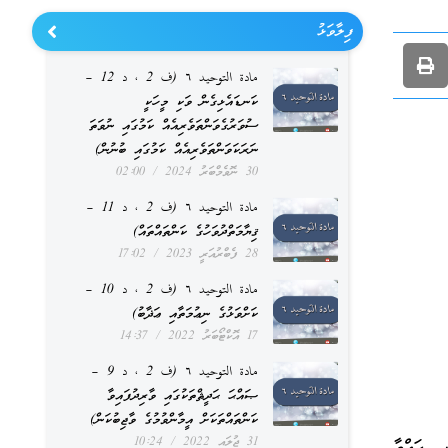
ފިލާވަޅު
مادة التوحيد ٦ (ف 2 ، د 12 –
ކަނޑައެޅިގެން ވަކި މީހަކީ
ސުވަރުގެވަންތަވެރިއެއް ކަމުގައި ނުވަތަ
ނަރަކަވަންތަވެރިއެއް ކަމުގައި ބުނުން)
30 ނޮވެމްބަރު 2024
02:00
مادة التوحيد ٦ (ف 2 ، د 11 –
ޤިޔާމަތްދުވަހުގެ ކަންތައްތައް)
28 ފެބްރުއަރީ 2023
17:02
مادة التوحيد ٦ (ف 2 ، د 10 –
ކަށްވަޅުގެ ނިޢުމަތާއި ޢަޛާބު)
17 އޮކްޓޯބަރު 2022
14:37
مادة التوحيد ٦ (ف 2 ، د 9 –
ޞައްޙަ ޙަދީޘްތަކުގައި ވާރިދުފައިވާ
ކަންތައްތަކަށް އީމާންވުމުގެ ވާޖިބުކަން)
31 ޖުލައި 2022
10:24