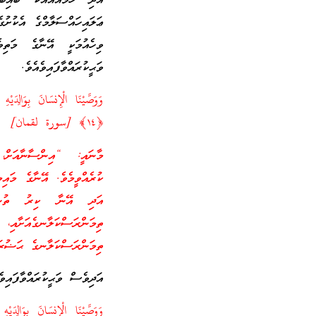
އަދި ހަމައެއާއެކު ބައިބަ
ޢަލައިހައްސަލާމްގެ އެކުށު
ވިހެއުމަކީ އޭނާގެ މަތ
ވަޙީކުރައްވާފައިވެއެވެ.
وَوَصَّيْنَا الْإِنسَانَ بِوَالِدَيْ
﴿١٤﴾
[سورة لقمان]
މާނައީ: “އިންސާނާއަށް،
ކުރެއްވީމެވެ. އޭނާގެ މައި
އަދި އޭނާ ކިރު ތުނބުނ
ތިމަންރަސްކަލާނގެއަށާއ
ތިމަންރަސްކަލާނގެ ޙަޟުރަ
އަދިވެސް ވަޙީކުރައްވާފައިވެ
وَوَصَّيْنَا الْإِنسَانَ بِوَالِدَيْهِ