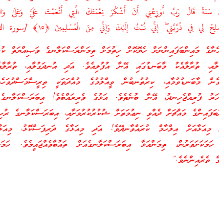
ينَ سَنَةً قَالَ رَبِّ أَوْزِعْنِي أَنْ أَشْكُرَ نِعْمَتَكَ الَّتِي أَنْعَمْتَ عَلَيَّ وَعَلَىٰ وَالِ
لِحْ لِي فِي ذُرِّيَّتِي
ۖ
إِنِّي تُبْتُ إِلَيْكَ وَإِنِّي مِنَ الْمُسْلِمِينَ
﴿١٥﴾
[سورة الأ
ާގެ މައިންބަފައިންނަށް ހެޔޮކޮށް ހިތުމަށް ތިމަންރަސްކަލާނގެ ވަޞިއްޔަތް ކުރެ
ލާއި، ތުރާލާއެކު މާބަނޑުގައި އޭނާ އުފުލިއެވެ. އަދި އުނދަގުލާއި، ތުރާލާއ
ގެން މާބަނޑުވުމާއި، ކިރުތުނބުން ވީއްލުމުގެ މުއްދަތަކީ ތިރީސްމަސްދުވަހެ
ހަރު ފުރިއްޖެހިނދު، އޭނާ ބުނެތެވެ. އަޅުގެ ވެރިރައްބެވެ! އިބަރަސްކަލާނގެ 
ްބަފައިންގެ މައްޗަށް ދެއްވި ނިޢުމަތަށް ޝުކުރުކުރުމަށާއި، އިބަރަސްކަލާނގެ ރުހިވ
މިއަޅާއަށް އިލްހާމް ކުރައްވާނދޭވެ! އަދި މިއަޅާގެ ދަރިފަސްކޮޅު، މިއަޅާއަ
ހަމަކަށަވަރުން، ތިމަންއަޅާ އިބަރަސްކަލާނގެއަށް ތައުބާވެއްޖައީމެވެ. ހަމަކަ
ެ ތެރެއިންނެވެ.”
________