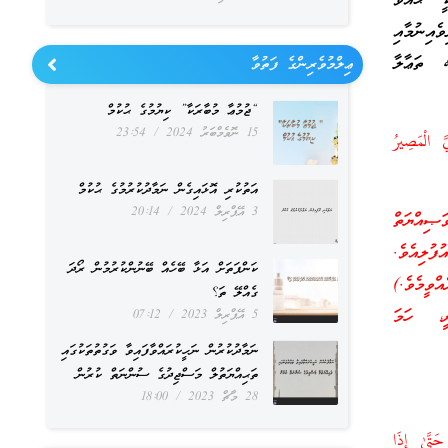
ީ ޙައްވާ
ެއިނުމާއި
 ތަޢާލާ
ޢިލްމުވެރިންގެ ފަތުވާ
“ޖުމުޢާ މުބާރަކާ” ކިޔުމުގެ ޙުކުމް
15 ނޮވެމްބަރު 2024
23:54
َّ الْمَصِيرُ
އަތުކުރި އޮޅައިގެން ނަމާދުކުރުމުގެ ޙުކުމް
3 އޭޕްރިލް 2024
20:14
ޞިއްޔަތް
ފުލިއެވެ.
ކަންފަތަށް އަޅާ ބޭހެއް ބޭނުންކުރުމުން ރޯދަ
ީމެވެ.)
ގެއްލޭ ތަ؟
ނީ، ހަމަ
5 އޭޕްރިލް 2023
07:12
ނަމާދުކުރުން ނަހީކުރައްވާފައިވާ ވަގުތުތަކުގައި
ތަޙިއްޔަތުލް މަސްޖިދުގެ ސުންނަތް ކުރުން
28 މާޗް 2023
18:00
تَّىٰ إِذَا