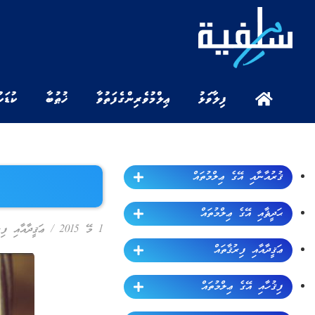
ފިލާވަޅު
ޢިލްމުވެރިންގެ ފަތުވާ
ޚުޠުބާ
ކުޑަކ
ޤުރުއާނާއި އޭގެ ޢިލްމުތައް
ޙަދީޘާއި އޭގެ ޢިލްމުތައް
1 މޭ 2015
/
ޢަޤީދާއާއި ފިރ
ޢަޤީދާއާއި ފިރުޤާތައް
ފިޤުހާއި އޭގެ ޢިލްމުތައް