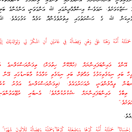
ލްގައިވަނީ އަންހެނުންނަށް އުނދަގުލާއި ވޭނުގައި ވިހެއުމުގެ ކަންތައްތަކަކ
ގެ ސަޒާކަމަށެވެ. ނަމަވެސް އިސްލާމްދީނުގައި ﷲ އަންގަވަނީ، އަންހެނާގެ ބަލިވ
ިވެރިކަން ﷲ ގެ ޙަޟްރަތުގައި އިތުރުވެގެންދާ ކަމެއް ކަމުގައެވެ. ﷲ
هِ حَمَلَتْهُ أُمُّهُ وَهْنًا عَلَىٰ وَهْنٍ وَفِصَالُهُ فِي عَامَيْنِ أَنِ اشْكُرْ لِي وَلِوَالِدَيْكَ إِلَي
 އޭނާގެ މައިންބަފައިންނަށް (ހެޔޮކޮށް ހިތުމަށް) ތިމަންރަސްކަލާނގެ ވަ
މީހާ ބަލި ނިކަމެތިކަމުގެ މައްޗަށް، ބަލި ނިކަމެތި ކަމާއެކު މާބަނޑުގައި އޭނާ އު
ް ވީއްލުންވަނީ، ދެއަހަރުގައެވެ. (ތިމަންރަސްކަލާނގެ އަމުރު ކުރެއްވ
ި، ތިބާގެ މައިންބަފައިންނަށް ޝުކުރުކުރާށެވެ! އެނބުރި ރުޖޫޢަވުންވަ
ތަށެވެ.”
އެވެ.
 إِحْسَانًا
ۖ
حَمَلَتْهُ أُمُّهُ كُرْهًا وَوَضَعَتْهُ كُرْهًا
ۖ
وَحَمْلُهُ وَفِصَالُهُ ثَلَاثُونَ شَهْرًا
ۚ
حَ