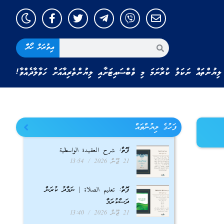
އިތުރަށް ހޯދާ
ލިޔުންތައް ނަކަލު ކުރާނަމަ މި ވެބްސައިޓަށާއި ލިޔުންތެރިއާއަށް ހަވާލާދެއްވާ!
ފަހުގެ ލިޔުންތައް
ފޮތް: شرح العقيدة الواسطية
21 ޖޫން 2026
13:54
ފޮތް: تعليم الصلاة | ނަމާދު ކުރަން
ދަސްކުރަމާ
21 ޖޫން 2026
13:40