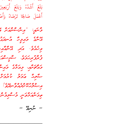
بَلَغَ أَشُدَّهُ وَبَلَغَ أَرْبَعِ
أَعْمَلَ صَالِحًا تَرْضَاهُ وَأَصْ
މާނައީ: “އިންސާނާއަށް އޭނ
އޭނާގެ މައިމީހާ އުނދަގު
ވިހެއެވެ. އަދި އޭނާއާއި
ފުރާފުރިހަމަވެ، ސާޅީސްއަ
މައްޗަށާއި، މިއަޅާގެ މައިނ
ޞާލިޙް ޢަމަލު ކުރުމަށް 
އިޞްލާޙުކޮށްދެއްވާނދޭވެ! 
ތިމަންއަޅާވަނީ މުސްލިމުންގ
= ނުނިމޭ =
_________________