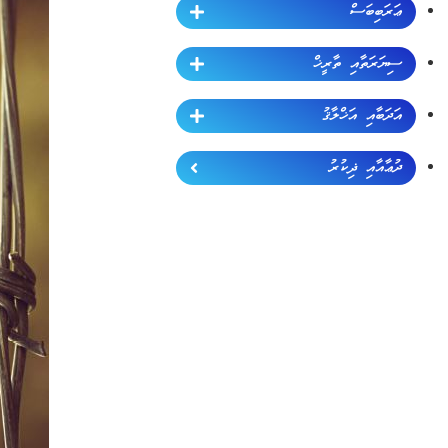
ޢަރަބިބަސް
ސިޔަރަތާއި ތާރީޚް
އަދަބާއި އަޚްލާޤު
ދުޢާއާއި ޛިކުރު