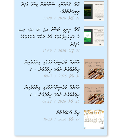
ފޮތް: ޤުރުއާނާއި ސުންނަތުން ތިބާގެ ޢަޤީދާ
ލިބިގަންނާށެވެ!
21 ޖޫން 2026
13:28
ފޮތް: ކީރިތި ރަސޫލާ صلى الله عليه وسلم
ގެ ކައިވެނިފުޅުތަކާ މެދު ދެކެވޭ ވާހަކަތަކުގެ
ޙަޤީޤަތް
21 ޖޫން 2026
12:39
އާޔަތެއް ތަފްސީރުކުރުމުގައި ޢިލްމުވެރިން
އިޖްމާޢުވުން ނުވަތަ ޚިލާފުވުން – 2
31 މާޗް 2026
08:17
އާޔަތެއް ތަފްސީރުކުރުމުގައި ޢިލްމުވެރިން
އިޖްމާޢުވުން ނުވަތަ ޚިލާފުވުން – 1
25 މާޗް 2026
08:22
ޢީދު ފާހަގަކުރުން
19 މާޗް 2026
16:23