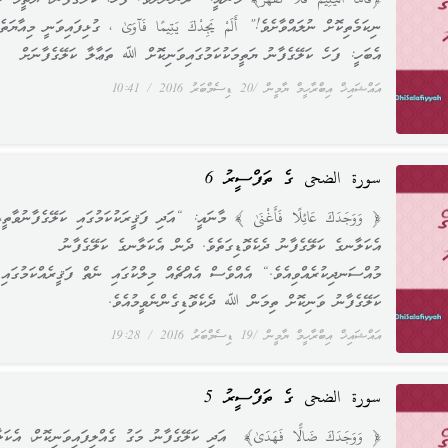
﴿فَأَمَّا الْيَتِيمَ فَلَا تَقْهَرْ﴾ މާނައީ: “ދަންނާށެވެ! ފަހެ، ކަލޭގެފާނު، ޔަތީމު ކ
ނިކަމެތިކޮށް ނުލައްވާށެވެ!” أَلَمْ يَجِدْكَ يَتِيمًا فَآوَىٰ ، ގުޅިފައިވަނީ މިއާޔަތެ
އެބަހީ: ފަހެ ކަލޭގެފާނު ޔަތީމަކުކަމުގައިވަނިކޮށް ﷲ ތަޢާލާ ކަލޭގެފާނަށް
އައްޝައިޚް އިބްރާހީމް ޔާމީން
20 ޑިސެމްބަރު 2016
10:41
سورة الضحى ގެ ތަފްސީރު 6
﴿ وَوَجَدَكَ عَائِلًا فَأَغْنَىٰ ﴾ މާނައީ: “އަދި ފަޤީރަކުކަމުގައި ކަލޭގެފާނުވާތީ،
އެކަލާނގެ ކަލޭގެފާނު ދެކެވޮޑިގަތެވެ. ދެން އެކަލާނގެ ކަލޭގެފާނު
މުއްސަނދިކުރެއްވިއެވެ.“ އެއްވެސް އެއްޗެއް މިލްކުގައި ނެތް ފަޤީރެއްކަމުގައި
ކަލޭގެފާނު ވަނިކޮށް ތިމަން ﷲ ދެކެވޮޑިގެންނެވީމުއެވެ.
އައްޝައިޚް އިބްރާހީމް ޔާމީން
19 ޑިސެމްބަރު 2016
19:28
سورة الضحى ގެ ތަފްސީރު 5
﴿ وَوَجَدَكَ ضَالًّا فَهَدَىٰ﴾ އަދި ކަލޭގެފާނު މަގު ގެއްލިފައިވަނިކޮށް، އެކަ