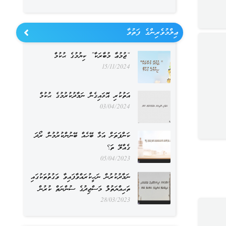
ޢިލްމުވެރިންގެ ފަތުވާ
“ޖުމުޢާ މުބާރަކާ” ކިޔުމުގެ ޙުކުމް
15/11/2024
އަތުކުރި އޮޅައިގެން ނަމާދުކުރުމުގެ ޙުކުމް
03/04/2024
ކަންފަތަށް އަޅާ ބޭހެއް ބޭނުންކުރުމުން ރޯދަ
ގެއްލޭ ތަ؟
05/04/2023
ނަމާދުކުރުން ނަހީކުރައްވާފައިވާ ވަގުތުތަކުގައި
ތަޙިއްޔަތުލް މަސްޖިދުގެ ސުންނަތް ކުރުން
28/03/2023