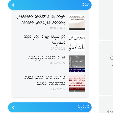
ޚުޠުބާ
ނަބިއްޔާ ﷺ އެކަލޭގެފާނުގެ އުންމަތަށްޓަކައި
ބިރުފުޅުގެން ވަޑައިގެންނެވި ކަންތައްތައް
05/02/2023
މާތް ނަބިއްޔާ ﷺ ގެ ވަދާޢީ ޚުތުބާގެ
އުސްއަލިތައް
21/07/2021
رْ﴾
ﷲ ގެ ގެކޮޅުތައް މަތިވެރިކުރުން
04/04/2021
މުސްލިކަމު އޭނާގެ އަޚުންގެ މައްޗަށް
އަދާކޮށްދޭންޖެހޭ ޙައްޤުތައް
23/12/2018
ކުޑަކުދިން