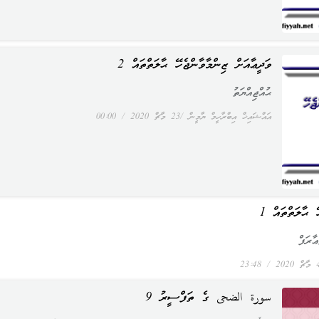
ވަދީޢާއަށް ޒިންމާވާންޖެހޭ ޙާލަތްތައް 2
ޙުއްޖިއްޔަތު
އައްޝައިޚް އިބްރާހީމް ޔާމީން
23 މާޗް 2020
00:00
 ޙާލަތްތައް 1
ާރަފް
ް 2020
23:48
سورة الضحى ގެ ތަފްސީރު 9