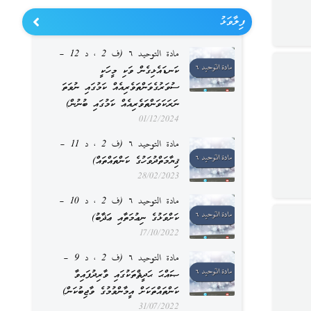
ފިލާވަޅު
مادة التوحيد ٦ (ف 2 ، د 12 –
ކަނޑައެޅިގެން ވަކި މީހަކީ
ސުވަރުގެވަންތަވެރިއެއް ކަމުގައި ނުވަތަ
ނަރަކަވަންތަވެރިއެއް ކަމުގައި ބުނުން)
01/12/2024
مادة التوحيد ٦ (ف 2 ، د 11 –
ޤިޔާމަތްދުވަހުގެ ކަންތައްތައް)
28/02/2023
مادة التوحيد ٦ (ف 2 ، د 10 –
ކަށްވަޅުގެ ނިޢުމަތާއި ޢަޛާބު)
17/10/2022
مادة التوحيد ٦ (ف 2 ، د 9 –
ޞައްޙަ ޙަދީޘްތަކުގައި ވާރިދުފައިވާ
ކަންތައްތަކަށް އީމާންވުމުގެ ވާޖިބުކަން)
31/07/2022