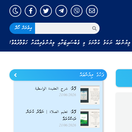
އިތުރަށް ހޯދާ
ލިޔުންތައް ނަކަލު ކުރާނަމަ މި ވެބްސައިޓަށާއި ލިޔުންތެރިއާއަށް ހަވާލާދެއްވާ!
ފަހުގެ ލިޔުންތައް
ފޮތް: شرح العقيدة الواسطية
21/06/2026
ފޮތް: تعليم الصلاة | ނަމާދު ކުރަން
ދަސްކުރަމާ
21/06/2026