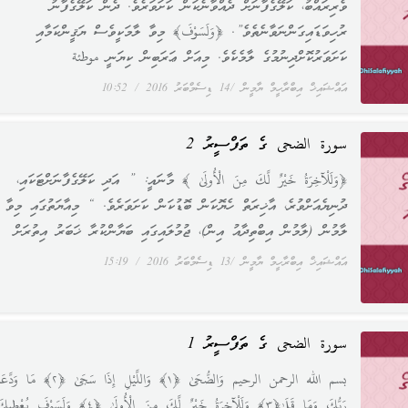
ވެރިރައްބު، ކަލޭގެފާނަށް ދެއްވާނެކަން ކަށަވަރެވެ. ދެން ކަލޭގެފާނު
ރުހިވަޑައިގަންނަވާނެތެވެ”. ﴿وَلَسَوْفَ﴾ މިވާ ލާމަކީވެސް ޔަޤީންކަމާއި
ކަށަވަރުކޮށްދިނުމުގެ ލާމެކެވެ. މިއަށް ޢަރަބިން ކިޔަނީ موطئة
އައްޝައިޚް އިބްރާހީމް ޔާމީން
14 ޑިސެމްބަރު 2016
10:52
سورة الضحى ގެ ތަފްސީރު 2
﴿وَلَلْآخِرَةُ خَيْرٌ لَّكَ مِنَ الْأُولَىٰ ﴾ މާނައީ: ” އަދި ކަލޭގެފާނަށްޓަކައި،
ދުނިޔެއަށްވުރެ، އާޚިރަތް ހެޔޮކަން ބޮޑުކަން ކަށަވަރެވެ. “ މިއާޔަތުގައި މިވާ
ލާމުން (ލާމުން އިބްތިދާއު އިން)، ޖުމުލައިގައި ބަޔާންކުރާ ޚަބަރު އިތުރަށް
އައްޝައިޚް އިބްރާހީމް ޔާމީން
13 ޑިސެމްބަރު 2016
15:19
سورة الضحى ގެ ތަފްސީރު 1
بسم الله الرحمن الرحيم وَالضُّحَىٰ ﴿١﴾ وَاللَّيْلِ إِذَا سَجَىٰ ﴿٢﴾
رَبُّكَ وَمَا قَلَىٰ﴿٣﴾ وَلَلْآخِرَةُ خَيْرٌ لَّكَ مِنَ الْأُولَىٰ ﴿٤﴾ وَلَسَوْفَ يُعْطِ