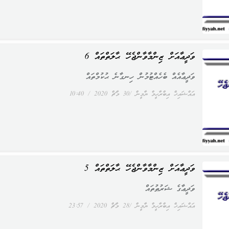
ވަދީޢާއަށް ޒިންމާވާންޖެހޭ ޙާލަތްތައް 6
ވަދީޢާއެއް ބެހެއްޓުމުން ހިނގާނެ ޙުކުމްތައް
އައްޝައިޚް އިބްރާހީމް ޔާމީން
30 މާޗް 2020
10:40
ވަދީޢާއަށް ޒިންމާވާންޖެހޭ ޙާލަތްތައް 5
ވަދީޢާގެ ޝަރުޠުތައް
އައްޝައިޚް އިބްރާހީމް ޔާމީން
28 މާޗް 2020
23:57