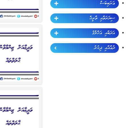
ޢަރަބިބަސް
ސިޔަރަތާއި ތާރީޚް
އަދަބާއި އަޚްލާޤު
ދުޢާއާއި ޛިކުރު