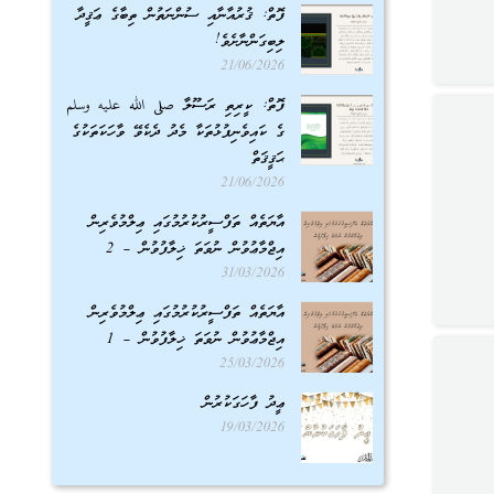
ފޮތް: ޤުރުއާނާއި ސުންނަތުން ތިބާގެ ޢަޤީދާ
ލިބިގަންނާށެވެ!
21/06/2026
ފޮތް: ކީރިތި ރަސޫލާ صلى الله عليه وسلم
ގެ ކައިވެނިފުޅުތަކާ މެދު ދެކެވޭ ވާހަކަތަކުގެ
ޙަޤީޤަތް
21/06/2026
އާޔަތެއް ތަފްސީރުކުރުމުގައި ޢިލްމުވެރިން
އިޖްމާޢުވުން ނުވަތަ ޚިލާފުވުން – 2
31/03/2026
އާޔަތެއް ތަފްސީރުކުރުމުގައި ޢިލްމުވެރިން
އިޖްމާޢުވުން ނުވަތަ ޚިލާފުވުން – 1
25/03/2026
ޢީދު ފާހަގަކުރުން
19/03/2026