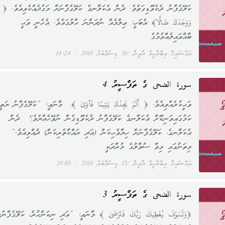
ކަލޭގެފާނު ދެކެވޮޑިގަތެވެ. ދެން އެކަލާނގެ ކަލޭގެފާނަށް މަގުދެއްކެވިއެވެ. ﴿
وَوَجَدَكَ ضَالًّا﴾ އެބަހީ: ޢިލްމެއް ނުދަންނަ ޙާލުގައެވެ. އެހެނީ ވަޙީ
ބާއްވައިލެއްވުމުގެ
އައްޝައިޚް އިބްރާހީމް ޔާމީން
16 ޑިސެމްބަރު 2016
14:24
سورة الضحى ގެ ތަފްސީރު 4
ވަޙީކުރެއްވިއެވެ. ﴿ أَلَمْ يَجِدْكَ يَتِيمًا فَآوَىٰ ﴾ މާނައީ: “ކަލޭގެފާނު ޔަތީމ
ކަމުގައިވަނިކޮށް އެކަލާނގެ ކަލޭގެފާނު ދެކެވޮޑިގެން ނުވޭހެއްޔެވެ؟ ދެން
އެކަލާނގެ، ކަލޭގެފާނަށް ހިޔާވެހިކަން (އަދި ރައްކާތެރިކަން) ދެއްވިއެވެ.“
މިތަނުގައި މިވާ ސުވާލުގެ މުރާދަކީ
އައްޝައިޚް އިބްރާހީމް ޔާމީން
15 ޑިސެމްބަރު 2016
20:05
سورة الضحى ގެ ތަފްސީރު 3
﴿وَلَسَوْفَ يُعْطِيكَ رَبُّكَ فَتَرْضَىٰ ﴾ މާނައީ: “އަދި ނިކަންހުރެ، ކަލޭގެފާނުގ