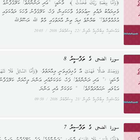
﴿وَأَمَّا بِنِعْمَةِ رَبِّكَ فَحَدِّثْ ﴾ މާނައީ: “އަދި ދަންނާށެވެ! ކަލޭގެފާނުގެ
ވެރިރައްބު ދެއްވި ނިޢުމަތުގެ ވާހަކައިން، ފަހެ، ކަލޭގެފާނު ވާހަކަ ދައްކަވައި
އުޅުއްވާށެވެ!” ބަޔާންވެ ދިޔަ ތިން އާޔަތުގައި މާތް ﷲ ރަސޫލުﷲ
އައްޝައިޚް އިބްރާހީމް ޔާމީން
22 ޑިސެމްބަރު 2016
20:05
سورة الضحى ގެ ތަފްސީރު 8
وَوَجَدَكَ ضَالًّا فَهَدَىٰ އާ ގުޅިފައިވަނީ މިއާޔަތެވެ. ﴿وَأَمَّا السَّائِلَ فَلَا تَنْهَ
މާނައީ: :” އަދި ދަންނާށެވެ! ފަހެ، ކަމަކަށްއެދި އަންނަ މީހާޔަށް، ކަލޭގެފާނު
އަޑުލައި ނަހައްދަވާށެވެ! “ ކަމަކަށް އެދި އަންނަ
އައްޝައިޚް އިބްރާހީމް ޔާމީން
21 ޑިސެމްބަރު 2016
09:58
سورة الضحى ގެ ތަފްސީރު 7