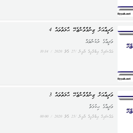
ވަދީޢާއަށް ޒިންމާވާންޖެހޭ ޙާލަތްތައް 4
ވަދީޢާގެ ރުކުންތައް
އައްޝައިޚް އިބްރާހީމް ޔާމީން
27 މާޗް 2020
10:34
ވަދީޢާއަށް ޒިންމާވާންޖެހޭ ޙާލަތްތައް 3
ވަދީޢާގެ ޙިކުމަތް
އައްޝައިޚް އިބްރާހީމް ޔާމީން
25 މާޗް 2020
00:00