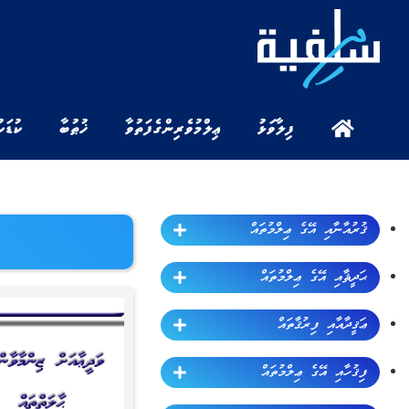
ފިލާވަޅު
ޢިލްމުވެރިންގެ ފަތުވާ
ޚުޠުބާ
ކުޑަކ
ޤުރުއާނާއި އޭގެ ޢިލްމުތައް
ޙަދީޘާއި އޭގެ ޢިލްމުތައް
ޢަޤީދާއާއި ފިރުޤާތައް
ފިޤުހާއި އޭގެ ޢިލްމުތައް