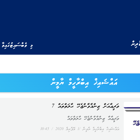
ުދިން
މި ވެބްސައިޓުގައިވާ 
އައްޝައިޚް އިބްރާހީމް ޔާމީން
ވަދީޢާއަށް ޒިންމާވާންޖެހޭ ޙާލަތްތައް 7
ވަދީޢާއާ ޒިންމާވާންޖެހޭ ޙާލަތްތައް
އައްޝައިޚް އިބްރާހީމް ޔާމީން
1 އޭޕްރިލް 2020
10:45