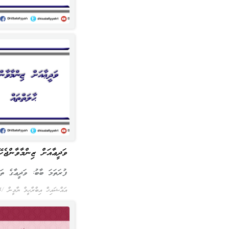
ވަދީޢާއަށް ޒިންމާވާންޖެހޭ
ފުރަތަމަ ބާބު: ވަދީޢާގެ ތަޢ
އައްޝައިޚް އިބްރާހީމް ޔާމީން
4 މާޗ