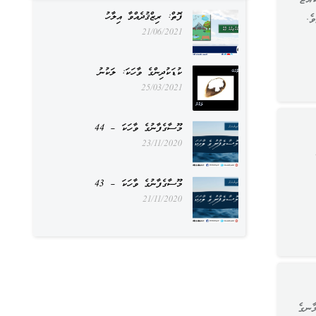
ުއްޖާ
ފޮތް: ރިޒްޤުދެއްވާ އިލާހު
ވެ.
21/06/2021
ކުޑަކުދިންގެ ވާހަކަ: ލަކުނު
25/03/2021
މޫސާގެފާނުގެ ވާހަކަ – 44
23/11/2020
މޫސާގެފާނުގެ ވާހަކަ – 43
21/11/2020
ލާނގެ