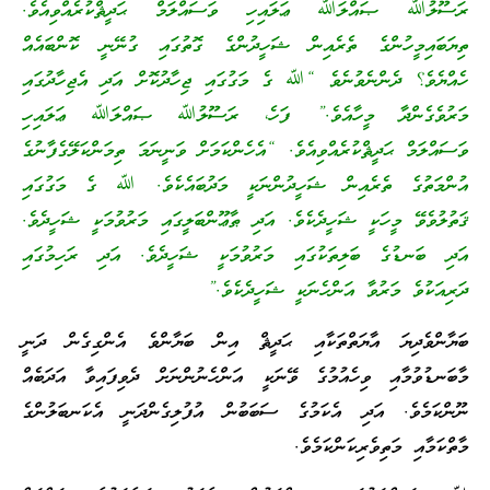
ރަސޫލުﷲ ޞައްލަﷲ ޢަލައިހި ވަސައްލަމް ޙަދީޘްކުރެއްވިއެވެ.
ތިޔަބައިމީހުންގެ ތެރެއިން ޝަހީދުންގެ ގޮތުގައި ގުނޭނީ ކޮންބައެއް
ހެއްޔެވެ؟ ދެންނެވުނެވެ “ﷲ ގެ މަގުގައި ޖިހާދުކޮށް އަދި އެޖިހާދުގައި
މަރުވެގެންދާ މީހާއެވެ.” ފަހެ، ރަސޫލުﷲ ޞައްލަﷲ ޢަލައިހި
ވަސައްލަމް ޙަދީޘްކުރެއްވިއެވެ. “އެހެންކަމަށް ވަނީނަމަ ތިމަންކަލޭގެފާނުގެ
އުންމަތުގެ ތެރެއިން ޝަހީދުންނަކީ މަދުބައެކެވެ. ﷲ ގެ މަގުގައި
ޤަތުލުވެވޭ މީހަކީ ޝަހީދެކެވެ. އަދި ޠާޢޫންބަލީގައި މަރުވުމަކީ ޝަހީދެވެ.
އަދި ބަނޑުގެ ބަލިތަކުގައި މަރުވުމަކީ ޝަހީދެވެ. އަދި ރަހިމުގައި
ދަރިއަކުވެ މަރުވާ އަންހެނަކީ ޝަހީދެކެވެ.”
ބަޔާންވެދިޔަ އާޔަތްތަކާއި ޙަދީޘް އިން ބަޔާންވެ އެންގިގެން ދަނީ
މާބަނޑުވުމާއި ވިހެއުމުގެ ވޭނަކީ އަންހެނުންނަށް ދެވިފައިވާ އަދަބެއް
ނޫންކަމެވެ. އަދި އެކަމުގެ ސަބަބުން އުފުލިގެންދަނީ އެކަނބަލުންގެ
މާތްކަމާއި މަތިވެރިކަންކަމެވެ.