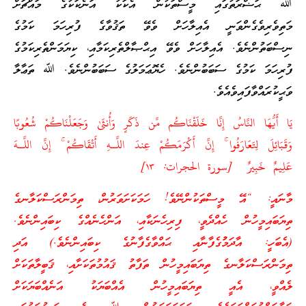
ﷲ ޙަޟްރަތުގައި މީސްތަކުން އެކަކު އަނެކަކުގެ މައްޗަށް
މަތިވެރިވެގެންވަނީ އެއިލާހަށް ވެވޭ ތަޤުވާގެ ފުރިހަމަ ކަމުގެ
ނިސްބަތުންނެވެ. އެއިލާހަށް ވެވޭ އިޙްޞާލްތެރިކަމާއި، ކިޔަމަންތެރިކަމުގެ
ފުރިހަމަ ކަމުގެ ސަބަބުންނެވެ. ހެޔޮޢަމަލުގެ ސަބަބުންނެވެ. ﷲ ތަޢާލާ
ވަޙީކުރައްވާފައިވެއެވެ.
يَا أَيُّهَا النَّاسُ إِنَّا خَلَقْنَاكُم مِّن ذَكَرٍ وَأُنثَىٰ وَجَعَلْنَاكُمْ شُعُوبًا
وَقَبَائِلَ لِتَعَارَفُوا
ۚ
إِنَّ أَكْرَمَكُمْ عِندَ اللَّـهِ أَتْقَاكُمْ
ۚ
إِنَّ اللَّـهَ
عَلِيمٌ خَبِيرٌ [سورة الحجرات: ١٣]
މާނައީ: “އޭ މީސްތަކުންނޭވެ! ހަމަކަށަވަރުން، ތިމަންރަސްކަލާނގެ
ތިޔަބައިމީހުން ހެއްދެވީ، ފިރިހެނަކާއި، އަންހެނެއްގެ ކިބައިންނެވެ.
(އެބަހީ: އާދަމުުގެފާނާއި ޙައްވާގެފާނުގެ ކިބައިންނެވެ.) އަދި
ތިމަންރަސްކަލާނގެ ތިޔަބައިމީހުން ތަފާތު ޤައުމުތަކަށާއި، ޤަބީލާތަކަށް
ލެއްވީ، އެއީ ތިޔަބައިމީހުން އެއްބަޔަކު އަނެއްބަޔަކަށް