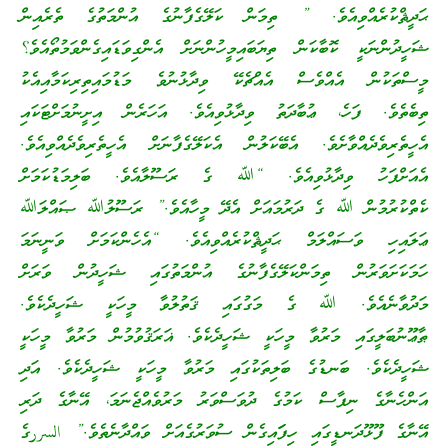
ޙަދީޘްކުރެއްވިއެވެ. ” ތިމަން ކަލޭގެފާނުގެ އުންމަތުގެ ތެރެއިން
ޝަހީދުންނަކީ ކޮބާކަން ތިޔަބައިމީހުންނަށް އެންގިވަޑައިގެންވަމުތޯއެވެ؟
މީސްތަކުން އެއްވެސް އެއްޗެކޭ ވިދާޅުނުވެ މަޑުމައިތިރިކަމާއިއެކު
ތިބެތެވެ. ފަހެ، ޢުބާދަތު ވިދާޅުވިއެވެ. އަހަރެން އިށީނުމަށްޓަކައި
އެހީތެރިވެދެއްވާށެވެ. އެބޭކަލުން އެކަލޭގެފާނަށް އެހީތެރިވެދެއްވިއެވެ.
އެއަށްފަހު ވިދާޅުވިއެވެ. “ﷲ ގެ ރަސޫލާއެވެ. ބަލިމަޑުކަމަށް
ކެތްކުރުމުން ﷲ ގެ ދަރުމައަށް އެދޭ މީހާއެވެ.” ރަސޫލުﷲ ޞައްލަﷲ
ޢަލައިހި ވަސައްލަމް ޙަދީޘްކުރެއްވިއެވެ. “އެހެންކަމަށް ވަނީނަމަ
ހަމަކަށަވަރުން ތިމަންކަލޭގެފާނުގެ އުންމަތުގައި ޝަހީދުން ވަރަށް
މަދުވާނެއެވެ. ﷲ ގެ މަގުގައި ޤަތުލުވާ މީހަކީ ޝަހީދެކެވެ.
ޠާޢޫނުބަލީގައި މަރުވާ މީހަކީ ޝަހީދެކެވެ. ޣަރަޤުވުމުން މަރުވާ މީހަކީ
ޝަހީދެކެވެ. ބަނޑުގެ ބަލިތަކުގައި މަރުވާ މީހަކީ ޝަހީދެކެވެ. އަދި
އަންހެނާގެ ނިފާސް ކަމުގެ ދުވަސްވަރު މަރުވެއްޖެނަމަ، އޭނާގެ ދަރި
އޭނާގެ ފޫޅޫދަނޑީގައި ހިފަައިގެން ސުވަރުގެއަށް ވައްދާނެތެވެ.” السررގެ