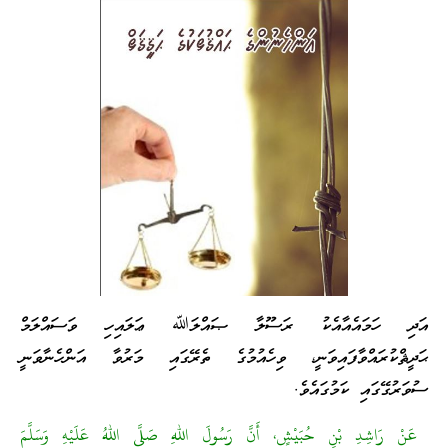
އަދި ހަމައެއާއެކު ރަސޫލާ ޞައްލަﷲ ޢަލައިހި ވަސައްލަމް
ޙަދީޘްކުރައްވާފައިވަނީ، ވިހެއުމުގެ ތެރޭގައި މަރުވާ އަންހެނާވަނީ
ސުވަރުގޭގައި ކަމުގައެވެ.
عَنْ رَاشِدِ بْنِ حُبَيْشٍ، أَنَّ رَسُولَ اللهِ صَلَّى اللهُ عَلَيْهِ وَسَلَّمَ