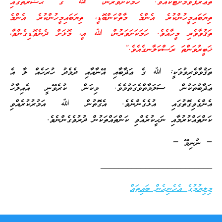
ތަޢާރަފްވުމަށްޓަކައެވެ. ހަމަކަށަވަރުން، ﷲ ގެ ޙަޟުރަތުގައި
ތިޔަބައިމީހުންކުރެ އެންމެ މާތްކަންބޮޑީ، ތިޔަބައިމީހުންކުރެ އެންމެ
ތަޤުވާވެރި މީހާއެވެ. ހަމަކަށަވަރުން، ﷲ އީ، މޮޅަށް ދެނެވޮޑިގެންވާ،
ޚަބީރުވަންތަ ރަސްކަލާނގެއެވެ.”
ތަޤުވާވެރިވުމަކީ: ﷲ ގެ ޢަޛާބާއި އޭނާއާއި ދެމެދު ހުރަހެއް ލާ އެ
ޢަޛާބުތަކުން ސަލަމާތްވެގަތުމެވެ. މިކަން ކުރެވޭނީ އެއިލާހު
އެންގެވިގޮތުގައި އުޅެގެންނެވެ. އެގޮތުން ﷲ އަމުރުކުރެއްވި
ކަންތައްކުރުމާއި ނަހީކުރެއްވި ކަންތައްތަކުން ދުރުވެގެންނެވެ.
= ނުނިމޭ =
_________________________
މިލިޔުމުގެ އެހެނިހެން ބައިތައް