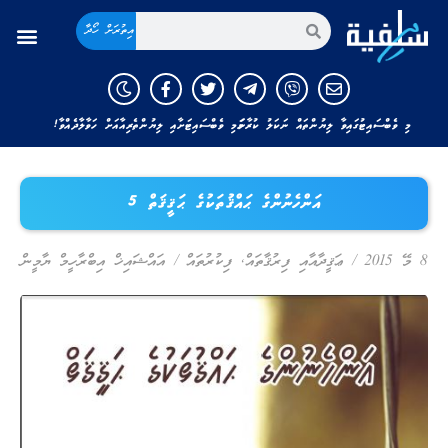
އިތުރަށް ހޯދާ
މި ވެބްސައިޓުގައިވާ ލިޔުންތައް ނަކަލު ކުރާނަމަ މި ވެބްސައިޓަށާއި ލިޔުންތެރިއާއަށް ހަވާލާދެއްވާ!
އަންހެނުންގެ ޙައްޤުތަކުގެ ޙަޤީޤަތް 5
8 މޭ 2015
/
ޢަޤީދާއާއި ފިރުޤާތައް
,
ފިކުރުތައް
/
އައްޝައިޚް އިބްރާހީމް ޔާމީން