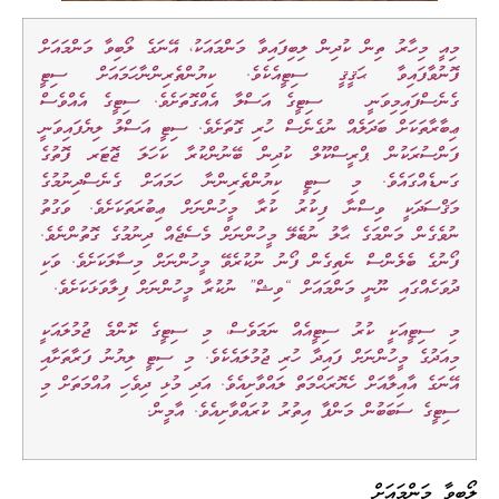
މިއީ މިހާރު ތިން ކުދިން ލިބިފައިވާ މަންމައަކު، އޭނަގެ ލޯބިވާ މަންމައަށް
ފޮނުވާފައިވާ ޙަޤީޤީ ސިޓީއެކެވެ. ކިޔުންތެރިންނާހަމައަށް ސިޓީ
ގެނެސްފައިމިވަނީ ސިޓީގެ އަސްލާ އެއްގޮތަށެވެ. ސިޓީގެ އެއްވެސް
ޢިބާރާތަކަށް ބަދަލެއް ނުގެނެސް ހުރި ގޮތަށެވެ. ސިޓީ އަސްލު ލިޔެފައިވަނީ
ފަންސުރަކުން ޕްރީސްކޫލް ކުދިން ބޭނުންކުރާ ކަހަލަ ޖޮޓަރ ފޮތުގެ
ގަނޑެއްގައެވެ. މި ސިޓީ ކިޔުންތެރިންނާ ހަމައަށް ގެނެސްދިނުމުގެ
މަޤްސަދަކީ ވިސްނާ ފިކުރު ކުރާ މީހުންނަށް ޢިބުރަތަކަށެވެ. ވަގުތު
ނުވެގެން މަންމަގެ ޙާލު ނުބެލޭ މީހުންނަށް މެސެޖެއް ދިނުމުގެ ގޮތުންނެވެ.
ފޯނުގެ ބެލެންސް ނެތިގެން ފޯނު ނުކުރެވޭ މީހުންނަށް މިސާލަކަށެވެ. ވަކި
ދުވަހެއްގައި ނޫނީ މަންމައަށް “ވިޝް” ނުކުރާ މީހުންނަށް ފިލާވަޅަކަށެވެ.
މި ސިޓީއަކީ ކުރު ސިޓީއެއް ނަމަވެސް، މި ސިޓީގެ ކޮންމެ ޖުމުލައަކީ
މިއަދުގެ މީހުންނަށް ފައިދާ ހުރި ޖުމުލައެކެވެ. މި ސިޓީ ލިޔުނު ފަރާތަށާއި
އޭނަގެ އާއިލާއަށް ހެޔޮރަޙްމަތް ލައްވާށިއެވެ. އަދި މުޅި ދިވެހި އުއްމަތަށް މި
ސިޓީގެ ސަބަބުން މަންފާ އިތުރު ކުރައްވާށިއެވެ. އާމީން.
ލޯބިވާ މަންމައަށް