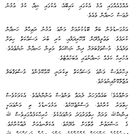
އެއްގެއެއްގައި އުޅެ އެކުގައި ކައިބޮއެ، އެކުގައި ނިދާ، ކުޅެ އުޅުނު
ދުވަސް ހަނދާން ވެއެވެ.
އަޅުގަނޑުމެން ބަލާ ބޮޑުކުރުމަށް މަންމަ އުޅުނު ދަތިޙާލު ހަނދާން
ކުރަމެވެ. ތަޢުލީމްދޭން އޮހޮރިދަލާއި، ކުރި ބުރަ މަސައްކަތް ހިތަށް
ވަދެއެވެ. މުސްތަޤުބަލަށް ދިން ނަސޭޙަތް މަތިން ހަނދާން ނުނެތެއެވެ.
އެހުރިހާ ކަމެއް ހަނދާނުގައި އެބަހުއްޓެވެ.
މިހާރުވެސް މަންމަ މަސައްކަތް ތިކުރަނީ ކޮއްކޮމެންގެ މުސްތަޤްބަލް
އުޖާލާކޮށްދިނުމަށެވެ.
މަންމާއެވެ! ބައެއްފަހަރު ދެރަވާ ތަންވެސް އަންނާނެއެވެ. އެކަމަކުވެސް
ހިތްވަރު ކުރާށެވެ. ފަސްނުޖެހޭށެވެ. އަޅުގަނޑުގެ ތި މަންމައަކީ
އިންޝާﷲ ވަރަށް ހިތްވަރުގަދަ މަންމައެކެވެ. ހުރިހާކަމެއްގައިވެސް ﷲ
ގެ ޙަޟްރަތުން ވާތްގަށް އެދޭށެވެ. އެކަލާނގެއަށް ދުޢާކުރާށެވެ.