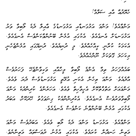
ހެޔޮދުޢާ އާއި ސަލާމް!
މަންމާއެވެ! މަންމަ އަޅުގަނޑާއި އަޅުގަނޑުގެ ޢާއިލާ ދެކެ ލޯބިވާ ވަރު
އަޅުގަނޑަށް އެނގެއެވެ. އެކުގައި އުޅެން ބޭނުންވާކަންވެސް އެނގެއެވެ.
އެކަމަކު ކުރާނީ ކީއްހެއްޔެވެ. މީ ދުނިޔެއެވެ. ދުނިޔޭގައި އުޅެންޖެހެނީ
މިކަހަލަ ގޮތަކަށް ނޫންހެއްޔެވެ.
ބައެއްފަހަރު ތިމާ އެންމެ ލޯބިވާ މީހާއާއި ވަކިވާންޖެހޭ ފަހަރުވެސް
އާދެއެވެ. މަންމަ ތިހެން އެކަނި އުޅޭތީ އަޅުގަނޑުވެސް ދެރަ ވެއެވެ.
މަންމައަށް އަތްގާތްކޮށް އެހީވާހިތް ވެއެވެ. އަހަރެންގެ ކުދިންދެކެ މަންމަ
ލޯބިވާވަރުވެސް އެނގެއެވެ. އެކުދިންނާއެކު ގިނަވަގުތު ހޭދަކޮށް، އަބަދު
އެކުގައި އުޅެން ބޭނުންވާނެ ކަންވެސް އެނގެއެވެ.
މަންމާއެވެ. އަޅުގަނޑު މަންމަ ދެކެ ލޯބި ވެއެވެ. އަބަދުވެސް މަންމަ
މަތިން ހަނދާން ކުރަމެވެ. އެކުގައި އުޅުނު ދުވަސްތައް މަތިންނެވެ.