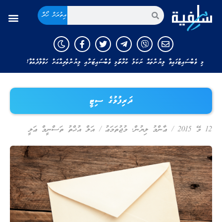
އިތުރަށް ހޯދާ
މި ވެބްސައިޓުގައިވާ ލިޔުންތައް ނަކަލު ކުރާނަމަ މި ވެބްސައިޓަށާއި ލިޔުންތެރިއާއަށް ހަވާލާދެއްވާ!
ދަރިފުޅުގެ ސިޓީ
12 މޭ 2015
/
ޢާންމު ލިޔުން
,
މުޖުތަމަޢު
/
އަލް އުޚްތު ތަސްނީމް ޢަލީ