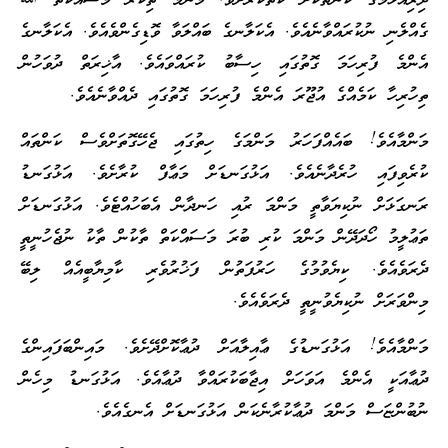
ދިރިއުޅުމުގެ ކަންތަކަށް ކެތްކުރާށެވެ. މަންމަ ތިކުރާ މަސައްކަތް ﷲ
ގެއްލެނި ނުކުރައްވާނެއެވެ. އެކަލާނގެ ބައްލަވާ ވޮޑިގެންވެއެވެ. އެކަލާނގެ
އެންމެ ފުރިހަމަ ގޮތުގައި ހިސާބު ކުރައްވައެވެ. އާޚިރަތް ދުވަހުން
ތިހުރިހާ ކަމެއްގެ އުޖޫރަ އެންމެ ފުރިހަމަ ގޮތުގައި ދެއްވާނެއެވެ.
މަންމާއެވެ! ބައެއްފަހަރު މަންމަގެ ހިތުގައި ޖެހޭގޮތަށްވެސް ކަންތައް
ކުރެވިފައި ހުރެދާނެއެވެ. އަޅުގަނޑަށް މަޢާފް ކުރާށެވެ. އަޅުގަނޑު
ރަނގަޅަށް ނުކިޔަވާތީ މަންމަ ރުއި ހަނދާން އެބަހުއްޓެވެ. އަޅުގަނޑަށް
ތަޢުލީމު ހޯދަދޭން މަންމަ ކުރި ބުރަ މަސައްކަތް ތާކުން ތާކު ނުޖެހުނީތީ
ދެރަވެއެވެ. ކިޔެވުމުގެ ހަރުފަތުން ފަޚުރުވެރި ކާމިޔާބީއެއް ލިބޭ
މިންވަރަށް ނުކިޔެވުނީތީ ދެރަވެއެވެ.
މަންމާއެވެ! އަޅުގަނޑުގެ ޢާއިލާއަށް ދުޢާކޮށްދޭށެވެ. މައިންބަފައިންގެ
ދުޢާއަކީ އެންމެ އަވަހަށް އިޖާބަކުރައްވާ ދުޢާއެވެ. އަޅުގަނޑު މިހެން
ނުބުންޏަސް މަންމަ ދުޢާކުރާނެކަން އަޅުގަނޑަށް އެނގެއެވެ.