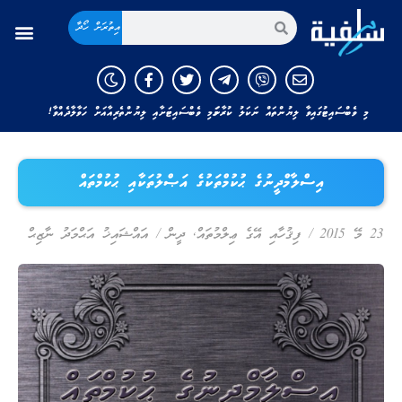
އިތުރަށް ހޯދާ
މި ވެބްސައިޓުގައިވާ ލިޔުންތައް ނަކަލު ކުރާނަމަ މި ވެބްސައިޓަށާއި ލިޔުންތެރިއާއަށް ހަވާލާދެއްވާ!
އިސްލާމްދީނުގެ ޙުކުމްތަކުގެ އަޞްލުތަކާއި ޙުކުމްތައް
23 މޭ 2015
/
ފިޤުހާއި އޭގެ ޢިލްމުތައް
,
ދީން
/
އައްޝައިޚު އަޙްމަދު ނާޒިޙް