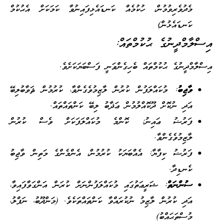
މެދުވެރިވުމުން، ހުކުމެއް ކަނޑައެޅިފައިނުވާ ކަމަކަށް އެޙުކުމް
ކަނޑައެޅުން)
އިސްލާމްދީނުގެ ޙުކުމްތައް:
އިސްލާމްދީނުގެ ޙުކުމްތައް ބެހިގެންވަނީ ފަސްބަޔަކަށެވެ.
ވާޖިބު
: މުކައްލަފުން ކުރުން ލާޒިމުވެގެންވާ، ކުރުމުން ޘަވާބުލިބޭ
އަދި ނުކޮށް ދޫކޮއްލުމުން ޢަޛާބު ލިބޭ ކަންތައްތައް.
ފަރުޟު ޢައިނު: ކޮންމެ މުކައްލަފަކަށް ވެސް ކުރުން
ލާޒިމުވެގެންވާ.
ފަރުޟު ކިފާޔާ: އެއްބަޔަކު ކުރުމުން، އެންމެންގެ މަތިން ވާޖިބު
ކެނޑިދާ.
ސުންނަތް
: ޝަރީޢަތުގައި މުކައްލަފުންނަށް ކުރަން އަންގަވާފައިވާ،
އަދި ކުރުން ލާޒިމު ނުކުރައްވާ ކަންތައްތަކެވެ. (މަންދޫބު، ނަފްލު،
މުސްތަޙައްބު)