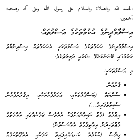
الحمد لله والصلاة والسلام على رسول الله وعلى آله وصحبه
أجمعين.
އިސްލާމްދީނުގެ ޙުކުމްތަކުގެ އަޞްލުތައް:
އިސްލާމްދީނުގެ ޙުކުމްތަކުގެ އަސްލުތަކަކީ އެޙުކުމްތައް އިސްތިންބާތު
ކުރުމުގައި ބޭނުންކުރެވޭ ޝަރުޢީ ދަލީލުތަކެވެ.
މި އަސްލުތަކަކީ:
ޤުރުއާން
ސުންނަތް (ބަސްފުޅުތަކާއި، ޢަމަލުފުޅުތަކާއި، އިޤުރާރުފުޅުން
ސާބިތުވެފައިވާ…)
އިޖްމާޢު (މާތް ނަބިއްޔާއަށްފަހު އެއްވެސް ޒަމާނެއްގައި އުއްމަތުގެ
މުޖްތަހިދުން އިއްތިފާގުވެ އެއްބަސްވުން)
ޤިޔާސް (ޙުކުމެއް ކަނޑައެޅިފައިވާ ކަމަކާއި އެއްގޮތްކަމެއް