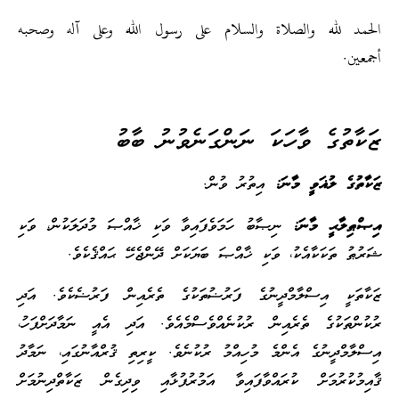
الحمد لله والصلاة والسلام على رسول الله وعلى آله وصحبه
أجمعين.
ޒަކާތުގެ ވާހަކަ ނަންގަނެވުނު ބާބު
ޒަކާތުގެ ލުޣަވީ މާނަ:
އިތުރު ވުން.
އިޞްޠިލާޙީ މާނަ:
ނިޞާބު ހަމަވެފައިވާ ވަކި ޚާއްޞަ މުދަލަކުން، ވަކި
ޝަރުޠު ތަކަކާއެކު، ވަކި ޚާއްޞަ ބަޔަކަށް ދޭންޖެހޭ ޙައްޤެކެވެ.
ޒަކާތަކީ އިސްލާމްދީނުގެ ފަރުޟުތަކުގެ ތެރެއިން ފަރުޟެކެވެ. އަދި
ރުކުންތަކުގެ ތެރެއިން ރުކުނެއްވެސްމެއެވެ. އަދި އެއީ ނަމާދަށްފަހު،
އިސްލާމްދީނުގެ އެންމެ މުހިއްމު ރުކުނެވެ. ކީރިތި ޤުރްއާނުގައި، ނަމާދު
ޤާއިމުކުރުމަށް ކުރައްވާފައިވާ އަމުރުފުޅާއި ވިދިގެން ޒަކާތްދިނުމަށް