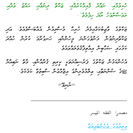
ހެކިވުމާއި، ނަމާދު ޤާއިމްކުރުމާއި، ޒަކާތް ދިނުމާއި، ޙައްޖު ވުމާއި،
ރަމަޟާންމަހު ރޯދަ ހިފުމެވެ”.
ޒަކާތުގެ ވާޖިބުކަމާއިމެދު ހުރިހާ މުސްލިމުން އެއްބަސްވެއެވެ. އަދި
ޒަކާތްދިނުމުން މަނާވެގަންނަ މީހުންނާއި ހަނގުރާމަ ކުރުން ހުއްދަ
ކަމުގައި ޞަޙާބީން އިއްތިފާޤުވެލައްވައެވެ.
އެހެންކަމުން ޒަކާތުގެ ފަރުޟިއްޔަތަކީ ކީރިތި ޤުރްއާނާއި، މާތް ނަބިއްޔާ
ﷺގެ ސުންނަތާއި، ޢިލްމުވެރިންގެ އިޖްމާޢުން ސާބިތުވާ ކަމެކެވެ.
=ނުނިމޭ=
____________________________________
مصدر: الفقه الميسر
މިލިޔުމުގެ އެހެންބައިތައް