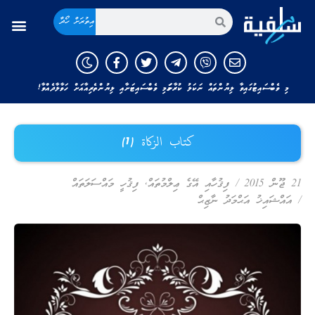
އިތުރަށް ހޯދާ
މި ވެބްސައިޓުގައިވާ ލިޔުންތައް ނަކަލު ކުރާނަމަ މި ވެބްސައިޓަށާއި ލިޔުންތެރިއާއަށް ހަވާލާދެއްވާ!
كتاب الزكاة (1)
21 ޖޫން 2015
/
ފިޤުހާއި އޭގެ ޢިލްމުތައް
,
ފިޤުހީ މައްސަލަތައް
/
އައްޝައިޚު އަޙްމަދު ނާޒިޙް