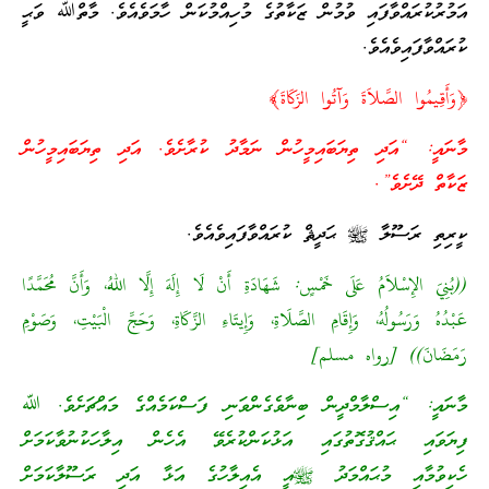
އަމުރުކުރައްވާފައި ވުމުން ޒަކާތުގެ މުހިއްމުކަން ހާމަވެއެވެ. މާތްﷲ ވަޙީ
ކުރައްވާފައިވެއެވެ.
﴿وَأَقِيمُوا الصَّلاَةَ وَآتُوا الزَكَاةَ﴾
މާނައީ: “އަދި ތިޔަބައިމީހުން ނަމާދު ކުރާށެވެ. އަދި ތިޔަބައިމީހުން
ޒަކާތް ދޭށެވެ”.
ކީރިތި ރަސޫލާ ﷺ ޙަދީޘް ކުރައްވާފައިވެއެވެ.
((بُنِيَ الإِسْلاَمُ عَلَى خَمْسٍ: شَهَادَةِ أَنْ لَا إِلَهَ إِلَّا اللهُ، وَأَنَّ مُحَمَّدًا
عَبْدُهُ وَرَسُولُهُ، وَإِقَامِ الصَّلَاةِ، وَإِيتَاءِ الزَّكَاةِ، وَحَجِّ الْبَيْتِ، وَصَوْمِ
رَمَضَانَ)) [رواه مسلم]
މާނައީ: “އިސްލާމްދީން ބިނާވެގެންވަނި ފަސްކަމެއްގެ މައްޗަށެވެ. ﷲ
ފިޔަވައި ޙައްޤުގޮތުގައި އަޅުކަންކުރެވޭ އެހެން އިލާހަކުނުވާކަމަށް
ހެކިވުމާއި މުޙައްމަދު ﷺއީ އެއިލާހުގެ އަޅާ އަދި ރަސޫލާކަމަށް