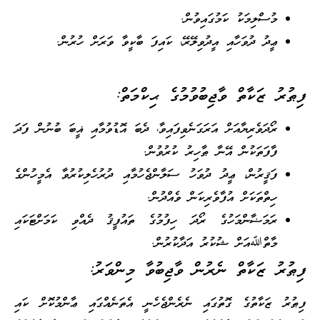
މުސްލިމަކު ކަމުގައިވުން.
ޢީދު ދުވަހާއި އީދުވިލޭރޭ، ކައިފަ ބާކީވާ ވަރަށް ހުރުން.
ފިޠުރު ޒަކާތް ވާޖިބުވުމުގެ ޙިކްމަތް:
ރޯދަވެރިޔާއަށް އަރަގަނެވިފައިވާ، ދެބަ އޮޑުވުމާއި ޣީބަ ބުނުން ފަދަ
ފާފަތަކުން އޭނާ ޠާހިރު ކުރުވުން.
ފަޤީރުން، ޢީދު ދުވަހު ސަލާންޖެހުމާއި ދުރުހެލިކުރުވާ އެމީހުންގެ
ހިތްތަކަށް އުފާވެރިކަން ވެއްދުން.
ރަމަޟާންމަހުގެ ރޯދަ ހިފުމުގެ ތައުފީޤު ދެއްވި ކަމަށްޓަކައި
މާތްﷲއަށް ޝުކުރު އަދާކުރުން.
ފިޠުރު ޒަކާތް ނެރުން ވާޖިބުވާ މިންވަރު:
ފިޠުރު ޒަކާތުގެ ގޮތުގައި ނެރެންޖެހެނީ އެތަނެއްގައި ޢާންމުކޮށް ކައި