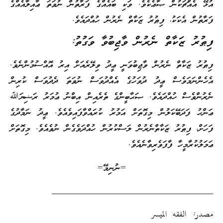
އުޅޭ އެއްޗަކުން ޞާޢެކެވެ. ވަކި ބައެއްގެ ފަރާތުން ނުވަތަ ޢާއިލާއެއްގެ
ފަރާތުން އެކަކު، ފިޠުރު ޒަކާތް ނެރުން ހުއްދައެވެ.
ފިޠުރު ޒަކާތް ނެރުން ވާޖިބުވާ ވަގުތު:
ފިޠުރު ޒަކާތް ނެރުން ވާޖިބުވަނީ ޢީދު ވިލޭރެއަށް އިރު އޮއްސުމުންނެވެ.
އެހެންނަމަވެސް ޢީދު ދުވަހުގެ އެއްދުވަސް ނުވަތަ ދެދުވަސް ކުރިން
ނެރުންވެސް ހުއްދައެވެ. ޞަޙާބީންގެ ތެރެއިން އިބްނު ޢުމަރު ރަޟިޔަﷲ
ޢަންހު ފަދަބޭކަލުން މިގޮތަށް އަމުރު ކުރައްވާފައިވެއެވެ. ޢީދު ނަމާދުގެ
ފަހަށް، ފިޠުރު ޒަކާތްނެރުން ލަސްކުރުން ހުއްދަވެގެން ނުވެއެވެ. މިގޮތަށް
ޢަމަލުކުރާމީހާ ފާފަވެރިވާނެއެވެ.
=ނުނިމޭ=
____________________________________
مصدر: الفقه الميسر