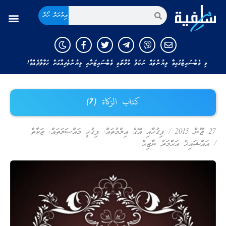
އިތުރަށް ހޯދާ
މި ވެބްސައިޓުގައިވާ ލިޔުންތައް ނަކަލު ކުރާނަމަ މި ވެބްސައިޓަށާއި ލިޔުންތެރިއާއަށް ހަވާލާދެއްވާ!
كتاب الزكاة (7)
27 ޖޫން 2015
/
ފިޤުހާއި އޭގެ ޢިލްމުތައް
,
ފިޤުހީ މައްސަލަތައް
,
ޒަކާތް
/
އައްޝައިޚު އަޙްމަދު ނާޒިޙް