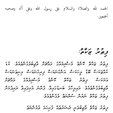
الحمد لله والصلاة والسلام على رسول الله وعلى آله وصحبه
أجمعين.
ފިޠުރު ޒަކާތް:
ފިޠުރު ޒަކާތް ކޮންމެ މުސްލިމެއްގެ މައްޗަށް ވާޖިބުވެގެންވެއެވެ. ކުޑަ
ކުއްޖަކަސް ބޮޑު މީހަކަސް، އަންހެނަކަސް ފިރިހެނަކަސް، މިނިވަނަކަސް
އަޅަކަސް، ފިޠުރު ޒަކާތް ކޮންމެ މުސްލިމެއްގެ މައްޗަށް
ވާޖިބުވެގެންވެއެވެ. މައިމީހާގެ ބަނޑުގައިވާ، ފުރާނަ އެޅިފައިވާ ދަރިފުޅަށް
ފިޠުރު ޒަކާތް ނެރުން ސުންނަތް ވެގެންވެއެވެ.
ފިޠުރު ޒަކާތް ވާޖިބުވަނީ ދެޝަރުޠެއް ފުރިހަމަ ވުމުންނެވެ.