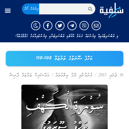
އިތުރަށް ހޯދާ
މި ވެބްސައިޓުގައިވާ ލިޔުންތައް ނަކަލު ކުރާނަމަ މި ވެބްސައިޓަށާއި ލިޔުންތެރިއާއަށް ހަވާލާދެއްވާ!
ކަހްފު ސޫރަތުގެ ތަރުޖަމާ 102-110
16 ޖުލައި 2015
/
ޤުރުއާނާއި އޭގެ ޢިލްމުތައް
/
އައްޝައިޚް ޒަމްޒަމް ފާރިޝް