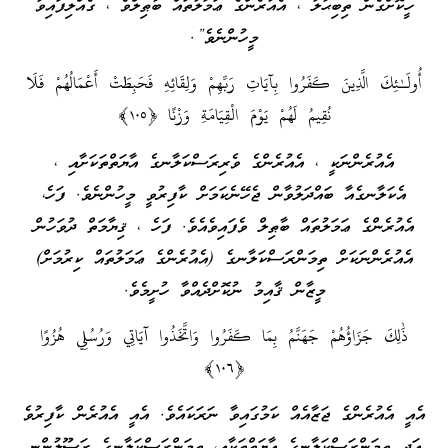
ހީކޮށްގެން ތިބިޙާލު ، އެއުރެންގެ ޢަމަލުތައް ބާޠިލްވެ ، ގެއްލިފައިވާ
މީހުންނެވެ”.
أُولَـٰئِكَ الَّذِينَ كَفَرُ‌وا بِآيَاتِ رَ‌بِّهِمْ وَلِقَائِهِ فَحَبِطَتْ أَعْمَالُهُمْ فَلَا
نُقِيمُ لَهُمْ يَوْمَ الْقِيَامَةِ وَزْنًا ﴿١٠٥﴾
އެއުރެންނަކީ ، އެއުރެންގެ ވެރިރަސްކަލާނގެ އާޔަތްތަކަށާއި ،
އެކަލާނގެއާ ބައްދަލުވާން ޖެހޭނެކަމަށް ކާފިރުވީ މީހުންނެވެ. ފަހެ،
އެއުރެންގެ ޢަމަލުތައް ބާޠިލް ވެފައިވެއެވެ. ފަހެ ، ޤިޔާމަތް ދުވަހުން
އެއުރެންނަކަށް ތިމަންރަސްކަލާނގެ (އެއުރެންގެ ޢަމަލުތައް ކިރުމަށް)
މީޒާން ޤާއިމު ނުކޮށްދެއްވާ ހުށީމެވެ.
ذَٰلِكَ جَزَاؤُهُمْ جَهَنَّمُ بِمَا كَفَرُ‌وا وَاتَّخَذُوا آيَاتِي وَرُ‌سُلِي هُزُوًا
﴿١٠٦﴾
އެއީ އެއުރެންގެ ޖަޒާއެއް ކަމުގައިވާ ނަރަކައެވެ. އެއީ އެއުރެން ކާފިރުވެ
އަދި ތިމަންރަސްކަލާނގެ އާޔަތްތަކާއި، ތިމަންރަސްކަލާނގެ ރަސޫލުންނީ