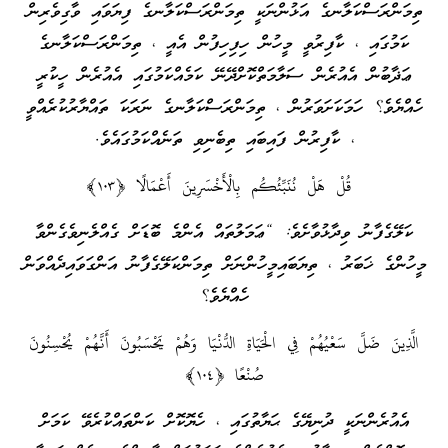
ތިމަންރަސްކަލާނގެ އަޅުންނަކީ ތިމަންރަސްކަލާނގެ ފިޔަވައި ވާގިވެރިން
ކަމުގައި ، ކާފިރުވީ މީހުން ހިފިހިފުން އެއީ ، ތިމަންރަސްކަލާނގެ
ޢަޛާބުން އެއުރެން ސަލާމަތްކޮށްދޭނޭ ކަމެއްކަމުގައި އެއުރެން ހީކުރީ
ހެއްޔެވެ؟ ހަމަކަށަވަރުން ، ތިމަންރަސްކަލާނގެ ނަރަކަ ތައްޔާރުކުރެއްވީ
، ކާފިރުން ފައިބައި ތިބެނިވި ތަނެއްކަމުގައެވެ.
قُلْ هَلْ نُنَبِّئُكُم بِالْأَخْسَرِ‌ينَ أَعْمَالًا ﴿١٠٣﴾
ކަލޭގެފާނު ވިދާޅުވާށެވެ: “ޢަމަލުތައް އެންމެ ބޮޑަށް ގެއްލެނިވެގެންވާ
މީހުންގެ ޚަބަރު ، ތިޔަބައިމީހުންނަށް ތިމަންކަލޭގެފާނު އަންގަވައިދެއްވަން
ހެއްޔެވެ؟
الَّذِينَ ضَلَّ سَعْيُهُمْ فِي الْحَيَاةِ الدُّنْيَا وَهُمْ يَحْسَبُونَ أَنَّهُمْ يُحْسِنُونَ
صُنْعًا ﴿١٠٤﴾
އެއުރެންނަކީ ދުނިޔޭގެ ޙަޔާތުގައި ، ހެޔޮކޮށް ކަންތައްކުރެވޭ ކަމަށް