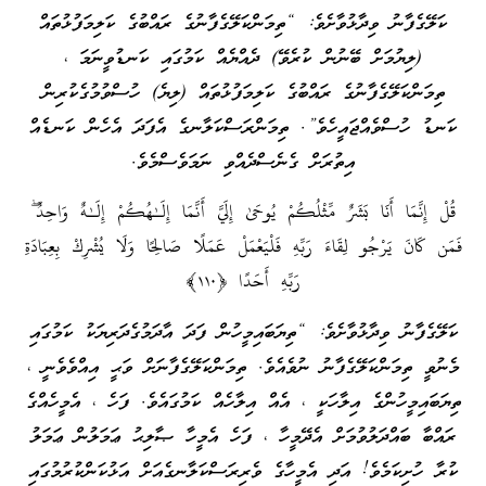
ކަލޭގެފާނު ވިދާޅުވާށެވެ: “ތިމަންކަލޭގެފާނުގެ ރައްބުގެ ކަލިމަފުޅުތައް
(ލިޔުމަށް ބޭނުން ކުރެވޭ) ދެއްޔެއް ކަމުގައި ކަނޑުވީނަމަ ،
ތިމަންކަލޭގެފާނުގެ ރައްބުގެ ކަލިމަފުޅުތައް (ލިޔެ) ހުސްވުމުގެކުރިން
ކަނޑު ހުސްވެއްޖައީހެވެ”. ތިމަންރަސްކަލާނގެ އެފަދަ އެހެން ކަނޑެއް
އިތުރަށް ގެނެސްދެއްވި ނަމަވެސްމެވެ.
قُلْ إِنَّمَا أَنَا بَشَرٌ‌ مِّثْلُكُمْ يُوحَىٰ إِلَيَّ أَنَّمَا إِلَـٰهُكُمْ إِلَـٰهٌ وَاحِدٌ ۖ
فَمَن كَانَ يَرْ‌جُو لِقَاءَ رَ‌بِّهِ فَلْيَعْمَلْ عَمَلًا صَالِحًا وَلَا يُشْرِ‌كْ بِعِبَادَةِ
رَ‌بِّهِ أَحَدًا ﴿١١٠﴾
ކަލޭގެފާނު ވިދާޅުވާށެވެ: “ތިޔަބައިމީހުން ފަދަ އާދަމުގެދަރިޔަކު ކަމުގައި
މެނުވީ ތިމަންކަލޭގެފާނު ނުވެއެވެ. ތިމަންކަލޭގެފާނަށް ވަޙީ އިއްވެވެނީ ،
ތިޔަބައިމީހުންގެ އިލާހަކީ ، އެއް އިލާހެއް ކަމުގައެވެ. ފަހެ ، އެމީހެއްގެ
ރައްބާ ބައްދަލުވުމަށް އެދޭމީހާ ، ފަހެ އެމީހާ ޞާލިޙު ޢަމަލުން ޢަމަލު
ކުރާ ހުށިކަމެވެ! އަދި އެމީހާގެ ވެރިރަސްކަލާނގެއަށް އަޅުކަންކުރުމުގައި