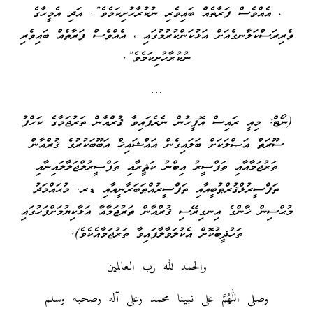
، އެއްވެސް ފަރާތެއް ބައިވެރި ނުކުރާހުށިކަމެވެ”. އަދި އެމީހާގެ
ވެރިރަސްކަލާނގެއަށް އަޅުކަންކުރުމުގައި ، އެއްވެސް ފަރާތެއް ބައިވެރި
ނުކުރާހުށިކަމެވެ”.
…
(ނޯޓް: މިއީ ރައިސް އޮފީހުން ނެރެފައިވާ ޤުރްއާން ތަރުޖަމާގެ ކަހްފު
ސޫރަތް އަޞްލަކަށް ބަލައިގެން އައްޝައިޚް އަބޫބަކުރުގެ ޤުރްއާން
ތަރުޖަމާއާއި ތަފްސީރު އިބްނު ކަޘީރާއި ތަފްސީރުލްޖަލާލައިނާއި
ތަފްސީރުލްޤުރްޠުބީއާއި ތަފްސީރުއްޠަބަރާނީއާއި ޑރ. މުޙައްމަދު
މުޙްސިން ޚާންގެ އިނގިރޭސި ޤުރްއާން ތަރުޖަމާއާ އަޅާކިޔުމަށްފަހުގައި
ތަހުޛީބުކޮށް އެކުލަވާލާފައިވާ ތަރުޖަމާއެކެވެ).
والحمد لله رب العالمين
وصلى اللهم على نبينا محمد وعلى آله وصحبه وسلم